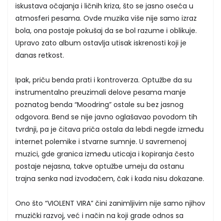
iskustava očajanja i ličnih kriza, što se jasno oseća u
atmosferi pesama. Ovde muzika više nije samo izraz
bola, ona postaje pokušaj da se bol razume i oblikuje.
Upravo zato album ostavlja utisak iskrenosti koji je
danas retkost.
Ipak, priču benda prati i kontroverza. Optužbe da su
instrumentalno preuzimali delove pesama manje
poznatog benda “Moodring” ostale su bez jasnog
odgovora. Bend se nije javno oglašavao povodom tih
tvrdnji, pa je čitava priča ostala da lebdi negde između
internet polemike i stvarne sumnje. U savremenoj
muzici, gde granica između uticaja i kopiranja često
postaje nejasna, takve optužbe umeju da ostanu
trajna senka nad izvođačem, čak i kada nisu dokazane.
Ono što “VIOLENT VIRA” čini zanimljivim nije samo njihov
muzički razvoj, već i način na koji grade odnos sa