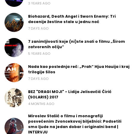
3 YEARS AGO
Biohazard, Death Angel i Sworn Enemy: Tri
decenije žestine stale u jednu noć
7 DAYS AGO
7 zanimljivosti koje (ni)ste znali o filmu „Širom
zatvorenih očiju“
5 YEARS AGO
Nada kao poslednja reč: „Prah“ Hjua Hauija i kraj
trilogije Silos
7 DAYS AGO
BEZ "DRAGI MOJI" - Lidija Jelisavčić Ćirić
(SOLARIS) 2017
4 MONTHS AGO
Miroslav Stašić o filmu i monografiji
posvećenim Zvoncekovoj bilježnici: Podsetili
smo ljude na jedan dobar i originalni bend |
INTERVJU