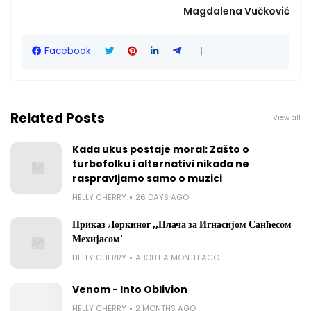
Magdalena Vučković
Facebook
Related Posts
View all
Kada ukus postaje moral: Zašto o
turbofolku i alternativi nikada ne
raspravljamo samo o muzici
HELLY CHERRY
26 DAYS AGO
Приказ Лоркиног ,,Плача за Игнасијом Санћесом
Мехијасом'
HELLY CHERRY
ABOUT A MONTH AGO
Venom - Into Oblivion
HELLY CHERRY
2 MONTHS AGO