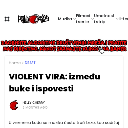
Filmovi
Umetnost
Muzika
Litte
i serije
i strip
Home
DRAFT
VIOLENT VIRA: između
buke i ispovesti
HELLY CHERRY
3 MONTHS AGO
U vremenu kada se muzika često troši brzo, kao sadržaj