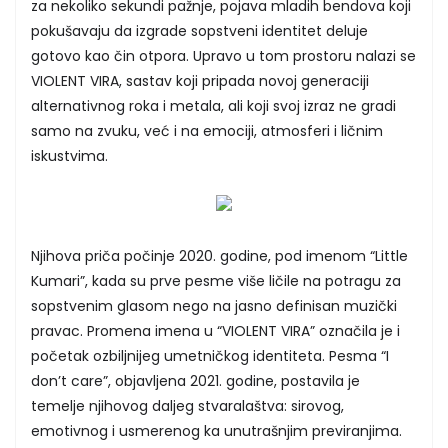
za nekoliko sekundi pažnje, pojava mladih bendova koji
pokušavaju da izgrade sopstveni identitet deluje
gotovo kao čin otpora. Upravo u tom prostoru nalazi se
VIOLENT VIRA, sastav koji pripada novoj generaciji
alternativnog roka i metala, ali koji svoj izraz ne gradi
samo na zvuku, već i na emociji, atmosferi i ličnim
iskustvima.
Njihova priča počinje 2020. godine, pod imenom “Little
Kumari”, kada su prve pesme više ličile na potragu za
sopstvenim glasom nego na jasno definisan muzički
pravac. Promena imena u “VIOLENT VIRA” označila je i
početak ozbiljnijeg umetničkog identiteta. Pesma “I
don’t care”, objavljena 2021. godine, postavila je
temelje njihovog daljeg stvaralaštva: sirovog,
emotivnog i usmerenog ka unutrašnjim previranjima.