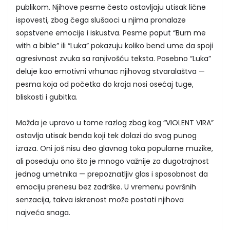
publikom. Njihove pesme često ostavljaju utisak lične
ispovesti, zbog čega slušaoci u njima pronalaze
sopstvene emocije i iskustva. Pesme poput “Burn me
with a bible” ili “Luka” pokazuju koliko bend ume da spoji
agresivnost zvuka sa ranjivošću teksta. Posebno “Luka”
deluje kao emotivni vrhunac njihovog stvaralaštva —
pesma koja od početka do kraja nosi osećaj tuge,
bliskosti i gubitka.
Možda je upravo u tome razlog zbog kog “VIOLENT VIRA”
ostavlja utisak benda koji tek dolazi do svog punog
izraza. Oni još nisu deo glavnog toka popularne muzike,
ali poseduju ono što je mnogo važnije za dugotrajnost
jednog umetnika — prepoznatljiv glas i sposobnost da
emociju prenesu bez zadrške. U vremenu površnih
senzacija, takva iskrenost može postati njihova
najveća snaga.