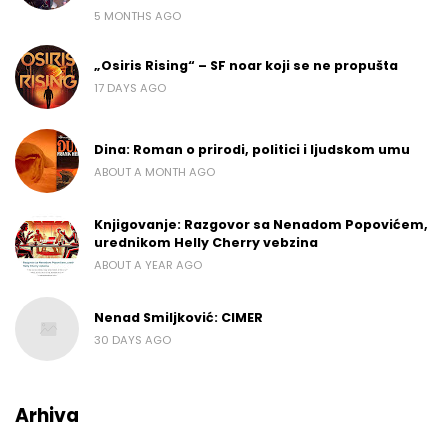
5 MONTHS AGO
„Osiris Rising“ – SF noar koji se ne propušta
17 DAYS AGO
Dina: Roman o prirodi, politici i ljudskom umu
ABOUT A MONTH AGO
Knjigovanje: Razgovor sa Nenadom Popovićem,
urednikom Helly Cherry vebzina
ABOUT A YEAR AGO
Nenad Smiljković: CIMER
30 DAYS AGO
Arhiva