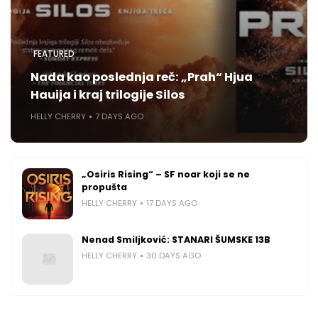
FEATURED
Nada kao poslednja reč: „Prah“ Hjua
Hauija i kraj trilogije Silos
HELLY CHERRY
7 DAYS AGO
„Osiris Rising“ – SF noar koji se ne
propušta
HELLY CHERRY
17 DAYS AGO
Nenad Smiljković: STANARI ŠUMSKE 13B
HELLY CHERRY
30 DAYS AGO