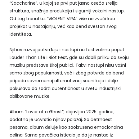
“Saccharine”, u kojoj se prvi put jasno oseća zrelija
struktura, snažnija produkcija i sigurniji vokalni nastup.
Od tog trenutka, “VIOLENT VIRA” više ne zvuči kao
projekat u nastajanju, već kao bend svestan svog
identiteta.
Njihov razvoj potvrđuju i nastupi na festivalima poput
Louder Than Life i Riot Fest, gde su dobili priliku da svoju
muziku predstave široj publici. Takvi nastupi nisu važni
samo zbog popularnosti, već i zbog potvrde da bend
pripada savremenoj alternativnoj sceni koja i dalje
pokušava da zadrži autentičnost u svetu industrijski
oblikovane muzike.
Album “Lover of a Ghost”, objavljen 2025. godine,
dodatno je učvrstio njihov položaj. Sa četrnaest
pesama, album deluje kao zaokružena emocionalna
celina. Sama pevačica isticala je da je nastao iz