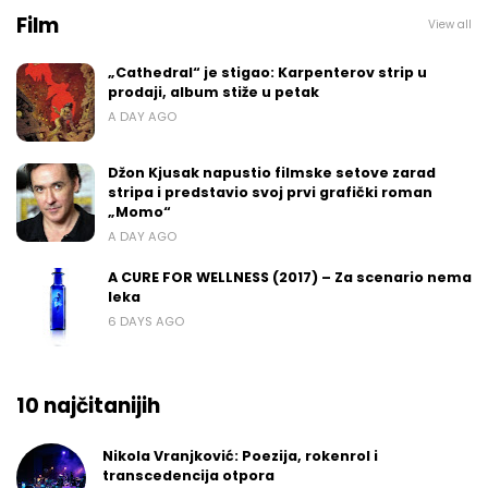
Film
View all
„Cathedral“ je stigao: Karpenterov strip u
prodaji, album stiže u petak
A DAY AGO
Džon Kjusak napustio filmske setove zarad
stripa i predstavio svoj prvi grafički roman
„Momo“
A DAY AGO
A CURE FOR WELLNESS (2017) – Za scenario nema
leka
6 DAYS AGO
10 najčitanijih
Nikola Vranjković: Poezija, rokenrol i
transcedencija otpora