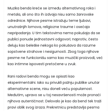
Muzika benda kreće se između alternativnog roka i
metala, ali ono što ih izdvaja nisu samo žanrovske
odrednice. Njihove pesme istražuju teme ljubavi,
unutrašnjih lomova, religiozne traume i osećaja
nepripadanja. U tim tekstovima nema pokušaja da se
publici ponude jednostavni odgovori; naprotiv, često
deluju kao beleške nekoga ko pokušava da razume
sopstvene strahove i nesigurnosti. Zbog toga njihove
pesme ne funkcionišu samo kao muzički proizvodi, već
kao intimne ispovesti pretočene u zvuk.
Rani radovi benda mogu se opisati kao
eksperimentalni. Iako su privukli pažnju publike unutar
alternativne scene, nisu doneli veću popularnost.
Međutim, upravo se u toj nesavršenosti može pronaći
njihova autentičnost. Delovalo je kao da bend tek traži
pravi oblik svog izraza. Prekretnicu predstavlja pesma