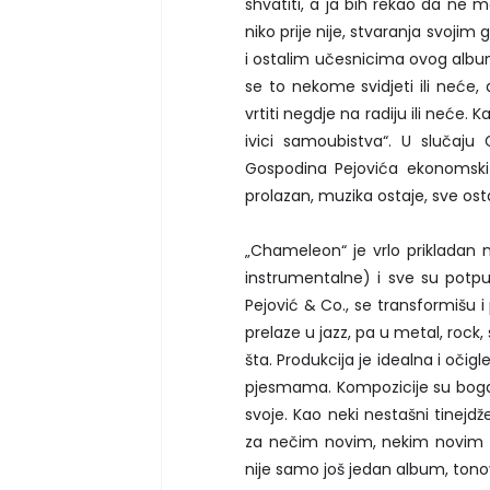
shvatiti, a ja bih rekao da ne m
niko prije nije, stvaranja svoji
i ostalim učesnicima ovog albuma
se to nekome svidjeti ili neće, 
vrtiti negdje na radiju ili neće.
ivici samoubistva“. U slučaju
Gospodina Pejovića ekonomski s
prolazan, muzika ostaje, sve ost
„Chameleon“ je vrlo prikladan
instrumentalne) i sve su potp
Pejović & Co., se transformišu 
prelaze u jazz, pa u metal, rock,
šta. Produkcija je idealna i očig
pjesmama. Kompozicije su bogate,
svoje. Kao neki nestašni tinejdže
za nečim novim, nekim novim i
nije samo još jedan album, tono