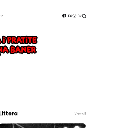
13k
3k
Littera
View all