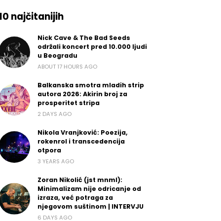
10 najčitanijih
Nick Cave & The Bad Seeds
održali koncert pred 10.000 ljudi
u Beogradu
ABOUT 17 HOURS AGO
Balkanska smotra mladih strip
autora 2026: Akirin broj za
prosperitet stripa
2 DAYS AGO
Nikola Vranjković: Poezija,
rokenrol i transcedencija
otpora
3 YEARS AGO
Zoran Nikolić (jst mnml):
Minimalizam nije odricanje od
izraza, već potraga za
njegovom suštinom | INTERVJU
6 DAYS AGO