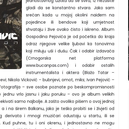
jednostavnog užitka da se svira, iz nezasite
gladi da se konstantno stvara. Jako sam
srećan kada u mojoj okolini naiđem na
pojedince ili bendove koji umjetnost
shvataju i žive ovako čisto i iskreno. Album
Gospodina Pejovića je od početka do kraja
odraz njegove velike ljubavi ka tonovima
koji miluju uši i dušu. Čak i odabir izdavača
(Crnogorska net platforma
www.bucanpas.com) i odabir ostalih
instrumentalista i aktera (Blažo Tatar –
evi; Nikola Vicković - bubnjevi, omot, miks; Ivan Pejović –
– fotografija – sve osobe poznate po beskompromisnosti
e jednu vrlo jasnu i jaku poruku – ovo je album velikih
čekivati samo najbolje. A zašto ovoliko pišem o ovoj jednoj
 a i na širem Balkanu, jako je teško probiti se i živjeti od
og derivata i mnogi muzičari odustaju u startu, ili se
i. Kud puhne, tu i oni okrenu, i jednostavno ne mogu