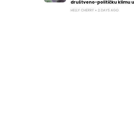
društveno-političku klimu 
HELLY CHERRY
2 DAYS AGO