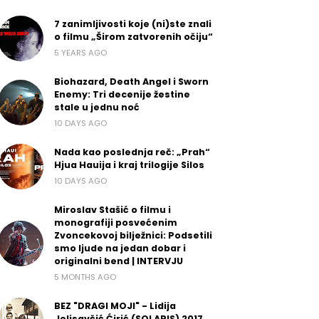
7 zanimljivosti koje (ni)ste znali
o filmu „Širom zatvorenih očiju“
5 YEARS AGO
Biohazard, Death Angel i Sworn
Enemy: Tri decenije žestine
stale u jednu noć
10 DAYS AGO
Nada kao poslednja reč: „Prah“
Hjua Hauija i kraj trilogije Silos
10 DAYS AGO
Miroslav Stašić o filmu i
monografiji posvećenim
Zvoncekovoj bilježnici: Podsetili
smo ljude na jedan dobar i
originalni bend | INTERVJU
5 MONTHS AGO
BEZ "DRAGI MOJI" - Lidija
Jelisavčić Ćirić (SOLARIS) 2017