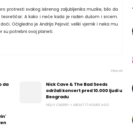
o protresti svakog iskrenog zaljubljenika muzike, bilo da
ki teoretičar. A kako i neće kada je rađen dušom i srcem.
doći. Očigledno je Andrija Pejović veliki vjernik i neka mu
r su potrebni ovoj planeti.
View all
o da
Nick Cave & The Bad Seeds
održali koncert pred 10.000 ljudi u
Beogradu
HELLY CHERRY
ABOUT 17 HOURS AGO
in'
len