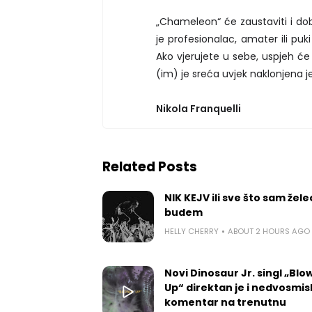
„Chameleon“ će zaustaviti i dobr
je profesionalac, amater ili pu
Ako vjerujete u sebe, uspjeh će 
(im) je sreća uvjek naklonjena je
Nikola Franquelli
Related Posts
NIK KEJV ili sve što sam žele
budem
HELLY CHERRY
ABOUT 2 HOURS AGO
Novi Dinosaur Jr. singl „Blow
Up“ direktan je i nedvosmis
komentar na trenutnu