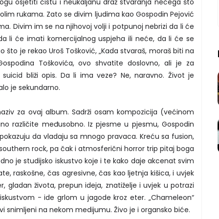
ogu osjetiti čistu i neukaljanu draž stvaranja nečega što
m golim rukama. Zato se divim ljudima kao Gospodin Pejović
. Divim im se na njihovoj volji i potpunoj nebrizi da li će
da li će imati komercijalnog uspjeha ili neće, da li će se
 Kao što je rekao Uroš Tošković, „Kada stvaraš, moraš biti na
 Gospodina Toškovića, ovo shvatite doslovno, ali je za
uicid bliži opis. Da li ima veze? Ne, naravno. Život je
alo je sekundarno.
 naziv za ovaj album. Sadrži osam kompozicija (većinom
uno različite međusobno. Iz pjesme u pjesmu, Gospodin
i pokazuju da vladaju sa mnogo pravaca. Kreću sa fusion,
 southern rock, pa čak i atmosferični horror trip pitaj boga
ledno je studijsko iskustvo koje i te kako daje akcenat svim
 raskošne, čas agresivne, čas kao ljetnja kišica, i uvjek
r, gladan života, prepun ideja, znatiželje i uvjek u potrazi
skustvom - ide grlom u jagode kroz eter. „Chameleon“
vi snimljeni na nekom medijumu. Živo je i organsko biće.