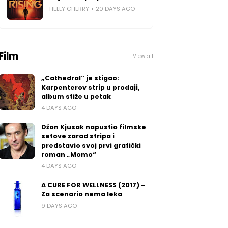
HELLY CHERRY
20 DAYS AGO
Film
View all
„Cathedral“ je stigao:
Karpenterov strip u prodaji,
album stiže u petak
4 DAYS AGO
Džon Kjusak napustio filmske
setove zarad stripa i
predstavio svoj prvi grafički
roman „Momo“
4 DAYS AGO
A CURE FOR WELLNESS (2017) –
Za scenario nema leka
9 DAYS AGO