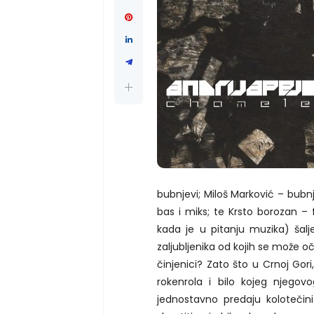
bubnjevi; Miloš Marković – bubnj
bas i miks; te Krsto borozan 
kada je u pitanju muzika) šalj
zaljubljenika od kojih se može o
činjenici? Zato što u Crnoj Gori,
rokenrola i bilo kojeg njegov
jednostavno predaju kolotečin