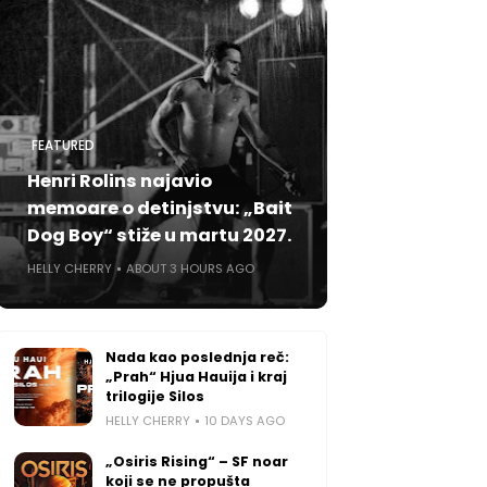
FEATURED
Henri Rolins najavio
memoare o detinjstvu: „Bait
Dog Boy“ stiže u martu 2027.
HELLY CHERRY
ABOUT 3 HOURS AGO
Nada kao poslednja reč:
„Prah“ Hjua Hauija i kraj
trilogije Silos
HELLY CHERRY
10 DAYS AGO
„Osiris Rising“ – SF noar
koji se ne propušta