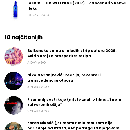
A CURE FOR WELLNESS (2017) – Za scenario nema
leka
8 DAYS AGO
10 najčitanijih
Balkanska smotra mladih strip autora 2026:
Akirin broj za prosperitet stripa
A DAY AGO
Nikola Vranjković: Poezija, rokenrol i
transcedencija otpora
3 YEARS AGO
7 zanimljivosti koje (ni)ste znali o filmu „Širom
zatvorenih očiju“
5 YEARS AGO
Zoran Nikolić (jst mnml): Minimalizam nije
odricanje od izraza, već potraga za njegovom