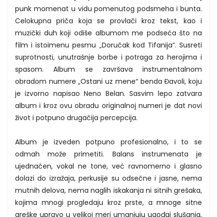
punk momenat u vidu pomenutog podsmeha i bunta.
Celokupna priča koja se provlači kroz tekst, kao i
muzički duh koji odiše albumom me podseća što na
film i istoimenu pesmu „Doručak kod Tifanija“. Susreti
suprotnosti, unutrašnje borbe i potraga za herojima i
spasom. Album se završava instrumentalnom
obradom numere „Ostani uz mene“ benda Đavoli, koju
je izvorno napisao Neno Belan. Sasvim lepo zatvara
album i kroz ovu obradu originalnoj numeri je dat novi
život i potpuno drugačija percepcija.
Album je izveden potpuno profesionalno, i to se
odmah može primetiti. Balans instrumenata je
ujednačen, vokal ne tone, već ravnomerno i glasno
dolazi do izražaja, perkusije su odsečne i jasne, nema
mutnih delova, nema naglih iskakanja ni sitnih grešaka,
kojima mnogi progledaju kroz prste, a mnoge sitne
greške upravo u velikoj meri umanjuju ugođaj slušanja,