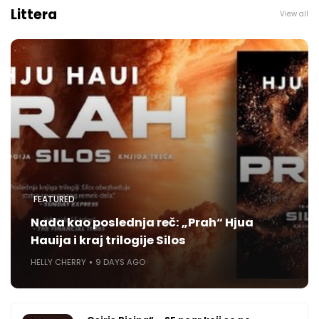
Littera
View all
FEATURED
Nada kao poslednja reč: „Prah“ Hjua
Hauija i kraj trilogije Silos
HELLY CHERRY
9 DAYS AGO