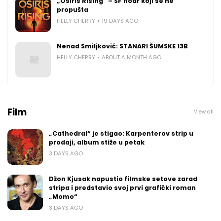
„Osiris Rising“ – SF noar koji se ne
propušta
HELLY CHERRY
19 DAYS AGO
Nenad Smiljković: STANARI ŠUMSKE 13B
HELLY CHERRY
ABOUT A MONTH AGO
Film
View all
„Cathedral“ je stigao: Karpenterov strip u
prodaji, album stiže u petak
3 DAYS AGO
Džon Kjusak napustio filmske setove zarad
stripa i predstavio svoj prvi grafički roman
„Momo“
3 DAYS AGO