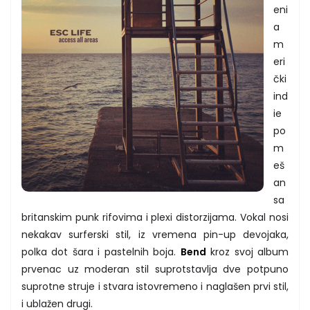
eni
a
m
eri
čki
ind
ie
po
m
eš
an
sa
britanskim punk rifovima i plexi distorzijama. Vokal nosi
nekakav surferski stil, iz vremena pin-up devojaka,
polka dot šara i pastelnih boja.
Bend
kroz svoj album
prvenac uz moderan stil suprotstavlja dve potpuno
suprotne struje i stvara istovremeno i naglašen prvi stil,
i ublažen drugi.