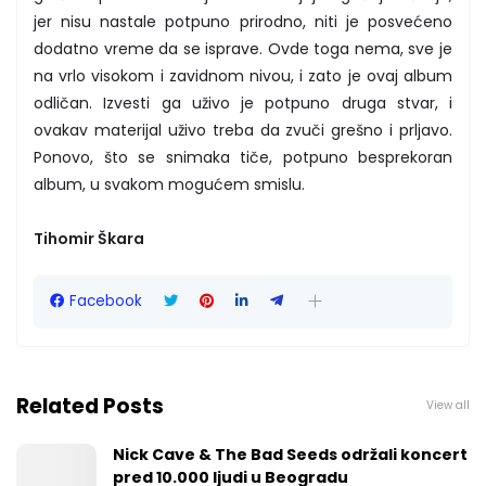
jer nisu nastale potpuno prirodno, niti je posvećeno
dodatno vreme da se isprave. Ovde toga nema, sve je
na vrlo visokom i zavidnom nivou, i zato je ovaj album
odličan. Izvesti ga uživo je potpuno druga stvar, i
ovakav materijal uživo treba da zvuči grešno i prljavo.
Ponovo, što se snimaka tiče, potpuno besprekoran
album, u svakom mogućem smislu.
Tihomir Škara
Facebook
Related Posts
View all
Nick Cave & The Bad Seeds održali koncert
pred 10.000 ljudi u Beogradu