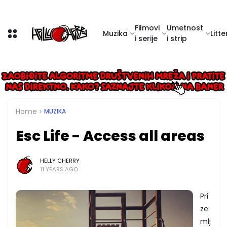
Filmovi
Umetnost
Muzika
Litte
i serije
i strip
Home
MUZIKA
Esc Life - Access all areas
HELLY CHERRY
11 YEARS AGO
Pri
ze
mlj