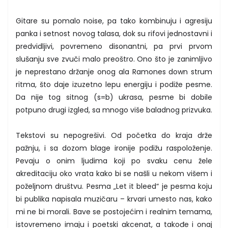
Gitare su pomalo noise, pa tako kombinuju i agresiju
panka i setnost novog talasa, dok su rifovi jednostavni i
predvidljivi, povremeno disonantni, pa prvi prvom
slušanju sve zvuči malo preoštro. Ono što je zanimljivo
je neprestano držanje onog ala Ramones down strum
ritma, što daje izuzetno lepu energiju i podiže pesme.
Da nije tog sitnog (s=b) ukrasa, pesme bi dobile
potpuno drugi izgled, sa mnogo više baladnog prizvuka.
Tekstovi su nepogrešivi. Od početka do kraja drže
pažnju, i sa dozom blage ironije podižu raspoloženje.
Pevaju o onim ljudima koji po svaku cenu žele
akreditaciju oko vrata kako bi se našli u nekom višem i
poželjnom društvu. Pesma „Let it bleed“ je pesma koju
bi publika napisala muzičaru – krvari umesto nas, kako
mi ne bi morali. Bave se postojećim i realnim temama,
istovremeno imaju i poetski akcenat, a takođe i onaj