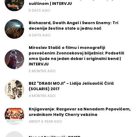
suštinom | INTERVJU
5 DAYS AGO
Biohazard, Death Angel i Sworn Enemy: Tri
decenije žestine stale u jednu noć
9 DAYS AGO
Miroslav Stašić o filmu i monografiji
posvećenim Zvoncekovoj bilježnici: Podsetili
smo ljude na jedan dobar i originalni bend |
INTERVJU
5 MONTHS AGO
BEZ "DRAGI MOJI" - Lidija Jelisavčić Ćirić
(SOLARIS) 2017
4 MONTHS AGO
Knjigovanje: Razgovor sa Nenadom Popovićem,
urednikom Helly Cherry vebzina
ABOUT A YEAR AGO