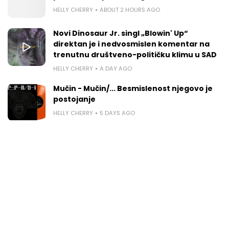
HELLY CHERRY
ABOUT 2 HOURS AGO
Novi Dinosaur Jr. singl „Blowin' Up“
direktan je i nedvosmislen komentar na
trenutnu društveno-političku klimu u SAD
HELLY CHERRY
A DAY AGO
Mučin - Mučin/... Besmislenost njegovo je
postojanje
HELLY CHERRY
5 DAYS AGO