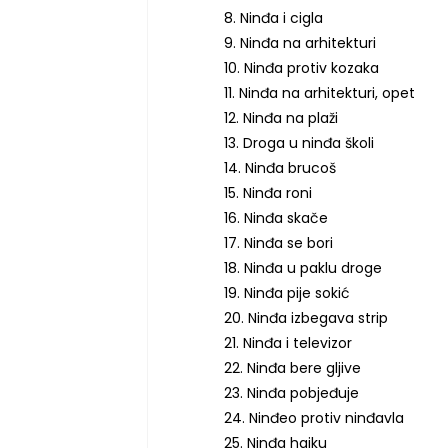
8. Ninđa i cigla
9. Ninđa na arhitekturi
10. Ninđa protiv kozaka
11. Ninđa na arhitekturi, opet
12. Ninđa na plaži
13. Droga u ninđa školi
14. Ninđa brucoš
15. Ninđa roni
16. Ninđa skače
17. Ninđa se bori
18. Ninđa u paklu droge
19. Ninđa pije sokić
20. Ninđa izbegava strip
21. Ninđa i televizor
22. Ninđa bere gljive
23. Ninđa pobjeđuje
24. Ninđeo protiv ninđavla
25. Ninđa haiku