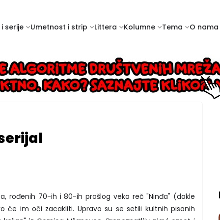
i serije
Umetnost i strip
Littera
Kolumne
Tema
O nama
serijal
, rođenih 70-ih i 80-ih prošlog veka reč "Ninđa" (dakle
 će im oči zacakliti. Upravo su se setili kultnih pisanih