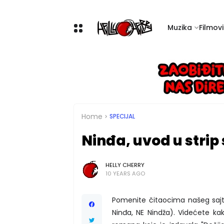
Muzika
Filmovi 
Home
SPECIJAL
Ninđa, uvod u strip 
HELLY CHERRY
10 YEARS AGO
Pomenite čitaocima našeg sajta
Ninđa, NE Nindža). Videćete kako