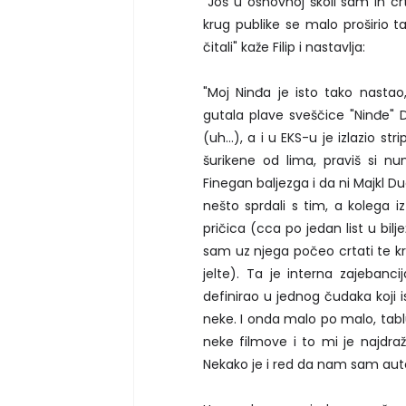
"Još u osnovnoj školi sam ih cr
krug publike se malo proširio t
čitali" kaže Filip i nastavlja:
"Moj Ninđa je isto tako nasta
gutala plave sveščice "Ninđe" D
(uh...), a i u EKS-u je izlazio st
šurikene od lima, praviš si 
Finegan baljezga i da ni Majkl Du
nešto sprdali s tim, a kolega i
pričica (cca po jedan list u bilj
sam uz njega počeo crtati te kra
jelte). Ta je interna zajebanci
definirao u jednog čudaka koji i
neke. I onda malo po malo, tablu
neke filmove i to mi je najdra
Nekako je i red da nam sam auto