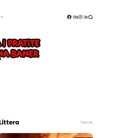
13k
3k
Littera
View all