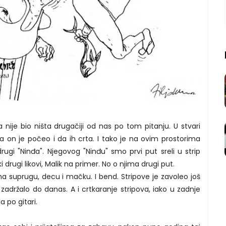
nije bio ništa drugačiji od nas po tom pitanju. U stvari
, a on je počeo i da ih crta. I tako je na ovim prostorima
rugi "Ninđa". Njegovog "Ninđu" smo prvi put sreli u strip
ki drugi likovi, Malik na primer. No o njima drugi put.
ima suprugu, decu i mačku. I bend. Stripove je zavoleo još
zadržalo do danas. A i crtkaranje stripova, iako u zadnje
a po gitari.