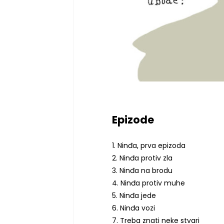
Epizode
1. Ninđa, prva epizoda
2. Ninđa protiv zla
3. Ninđa na brodu
4. Ninđa protiv muhe
5. Ninđa jede
6. Ninđa vozi
7. Treba znati neke stvari