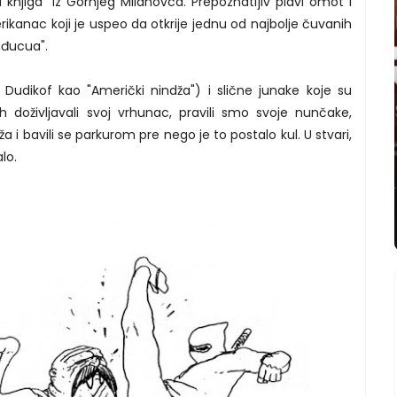
 knjiga" iz Gornjeg Milanovca. Prepoznatljiv plavi omot i
merikanac koji je uspeo da otkrije jednu od najbolje čuvanih
nđucua".
l Dudikof kao "Američki nindža") i slične junake koje su
 doživljavali svoj vrhunac, pravili smo svoje nunčake,
ža i bavili se parkurom pre nego je to postalo kul. U stvari,
lo.