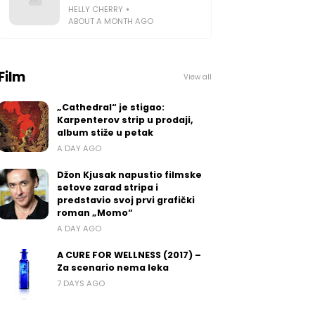
HELLY CHERRY
ABOUT A MONTH AGO
Film
View all
„Cathedral“ je stigao:
Karpenterov strip u prodaji,
album stiže u petak
A DAY AGO
Džon Kjusak napustio filmske
setove zarad stripa i
predstavio svoj prvi grafički
roman „Momo“
A DAY AGO
A CURE FOR WELLNESS (2017) –
Za scenario nema leka
7 DAYS AGO