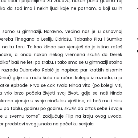
tao sebi i prijateljima za zabavu, nakon puno godina taj
ako da sad ima i nekih ljudi koje ne poznam, a koji su ih
o, samo u gimnaziji. Naravno, većina nas je u osnovnoj
ereka Finegana o Lesliju Eldridžu, Tabasko Pitu i Sumiko
rip na tu foru. To kao klinac sve vjeruješ da je istina, režeš
nunčake, a onda nakon nekog vremena skužiš da Derek
dikof baš ne leti po zraku. I tako smo se u gimnaziji stalno
z razreda Dubravko Robić je napisao par kratkih bizarnih
ežnici) gdje se malo šalio na račun kolege iz razreda, a ja
tke epizode. Prva se čak zvala Ninđa Vito (po kolegi Viti,
ja vrlo brzo počela živjeti svoj život, gdje se naš Ninđa
skreno vjeruje u svoje ninđutsu vještine, ali baš mu i nisu
 po tablu, godinu po godinu, skužiš da crtaš sebe i svoje
že u svemu tome", zaključuje Filip na kraju ovog uvoda.
r predstavi svog junaka na početku serijala.