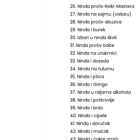
26. Ninđa protiv Reiki-Mastera
27. Ninđa na sajmu (vašaru)
28. Ninđa protiv abuziva
29. Ninđa i burek
30. Izbori u ninđa školi
31. Ninđa protiv babe
32. Ninđa na utakmici
33. Ninđa i dosada
34. Ninđa na tulumu
35. Ninđa i ptica
36. Ninđa i Gringo
37. Ninđa u raljama alkohola
38. Ninđa i potkrovlje
39. Ninđa i brdo
40. Ninđa i cipele
41. Ninđa i doručak
42. Ninđa i mačak
43. Ninđa i čakre smrti