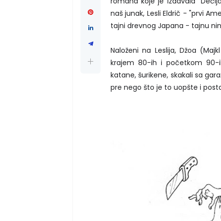
romana koje je izdavala "Dečija
naš junak, Lesli Eldrič - "prvi A
tajni drevnog Japana - tajnu ni
Naloženi na Leslija, Džoa (Majk
krajem 80-ih i početkom 90-ih
katane, šurikene, skakali sa gara
pre nego što je to uopšte i posta