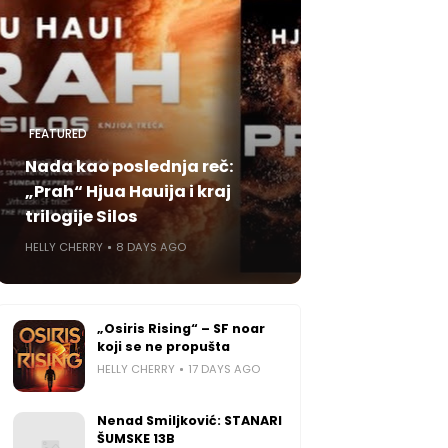
FEATURED
Nada kao poslednja reč:
„Prah“ Hjua Hauija i kraj
trilogije Silos
HELLY CHERRY
8 DAYS AGO
„Osiris Rising“ – SF noar
koji se ne propušta
HELLY CHERRY
17 DAYS AGO
Nenad Smiljković: STANARI
ŠUMSKE 13B