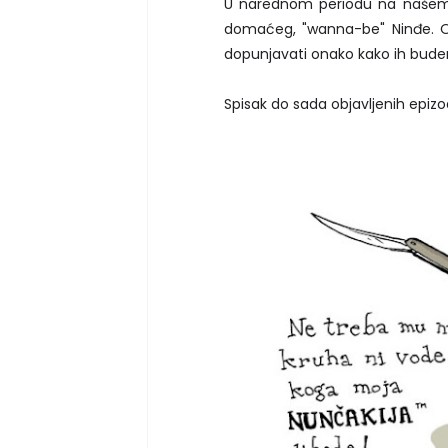
U narednom periodu na našem 
domaćeg, "wanna-be" Ninđe. Ova
dopunjavati onako kako ih budem
Spisak do sada objavljenih epizo