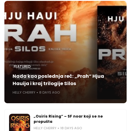
FEATURED
Nada kao poslednja reč: „Prah“ Hjua
Hauija i kraj trilogije Silos
HELLY CHERRY
8 DAYS AGO
„Osiris Rising“ – SF noar koji se ne
propušta
HELLY CHERRY
18 DAYS AGO