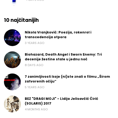
10 najčitanijih
Nikola Vranjković: Poezija, rokenrol i
transcedencija otpora
3 YEARS AGO
Biohazard, Death Angel i Sworn Enemy: Tri
decenije žestine stale u jednu noć
8 DAYS AGO
7 zanimljivosti koje (ni)ste znali o filmu „Širom
zatvorenih očiju“
5 YEARS AGO
BEZ "DRAGI MOJI" - Lidija Jelisavčić Ćirić
(SOLARIS) 2017
4 MONTHS AGO