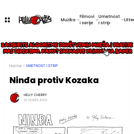
Filmovi
Umetnost
Muzika
Litte
i serije
i strip
Home
UMETNOST I STRIP
Ninđa protiv Kozaka
HELLY CHERRY
10 YEARS AGO