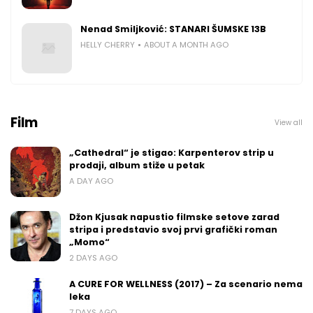
Nenad Smiljković: STANARI ŠUMSKE 13B
HELLY CHERRY
ABOUT A MONTH AGO
Film
View all
„Cathedral“ je stigao: Karpenterov strip u
prodaji, album stiže u petak
A DAY AGO
Džon Kjusak napustio filmske setove zarad
stripa i predstavio svoj prvi grafički roman
„Momo“
2 DAYS AGO
A CURE FOR WELLNESS (2017) – Za scenario nema
leka
7 DAYS AGO