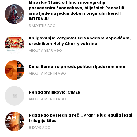
Miroslav Stašić o filmu i monografiji
posvećenim Zvoncekovoj bilježnici: Podsetili
smo ljude na jedan dobar i originalni bend |
INTERVJU
5 MONTHS AGO
Knjigovanje: Razgovor sa Nenadom Popovićem,
urednikom Helly Cherry vebzina
ABOUT A YEAR AGO
Dina: Roman o prirodi, politici i ljudskom umu
ABOUT A MONTH AGO
Nenad Smiljković: CIMER
ABOUT A MONTH AGO
Nada kao poslednja reč: „Prah“ Hjua Hauija i kraj
trilogije Silos
8 DAYS AGO