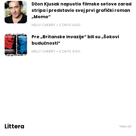
Džon Kjusak napustio filmske setove zarad
stripa i predstavio svoj prvi grafički roman
„Momo“
HELLY CHERRY
2 DAYS AGO
Pre „Britanske invazije“ bili su „Šokovi
budućnosti“
HELLY CHERRY
5 DAYS AGO
Littera
View all