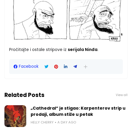
Pročitajte i ostale stripove iz
serijala Ninđa
.
Facebook
Related Posts
View all
„Cathedral“ je stigao: Karpenterov strip u
prodaji, album stiže u petak
HELLY CHERRY
A DAY AGO