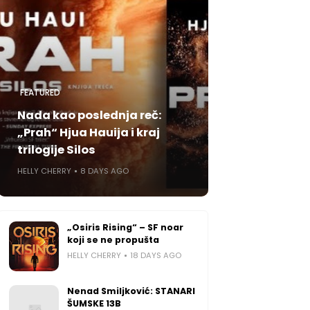
FEATURED
Nada kao poslednja reč:
„Prah“ Hjua Hauija i kraj
trilogije Silos
HELLY CHERRY
8 DAYS AGO
„Osiris Rising“ – SF noar
koji se ne propušta
HELLY CHERRY
18 DAYS AGO
Nenad Smiljković: STANARI
ŠUMSKE 13B