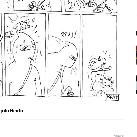
ijala Ninđa
.
View all