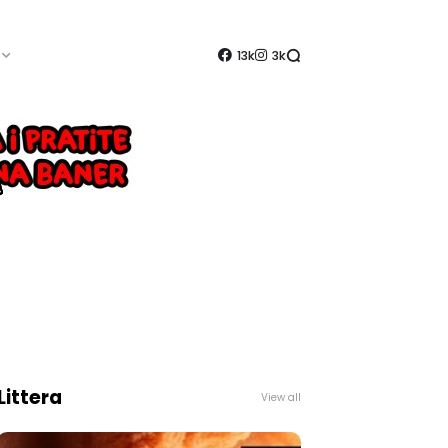
13k
3k
Littera
View all