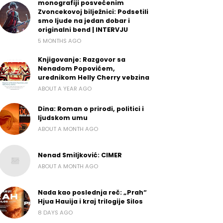
monografiji posvećenim
Zvoncekovoj bilježnici: Podsetili
smo ljude na jedan dobar i
originalni bend | INTERVJU
5 MONTHS AGO
Knjigovanje: Razgovor sa
Nenadom Popovićem,
urednikom Helly Cherry vebzina
ABOUT A YEAR AGO
Dina: Roman o prirodi, politici i
ljudskom umu
ABOUT A MONTH AGO
Nenad Smiljković: CIMER
ABOUT A MONTH AGO
Nada kao poslednja reč: „Prah“
Hjua Hauija i kraj trilogije Silos
8 DAYS AGO