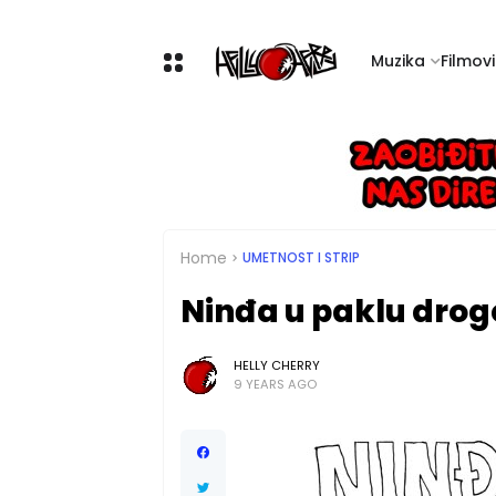
Muzika
Filmovi 
Home
UMETNOST I STRIP
Ninđa u paklu drog
HELLY CHERRY
9 YEARS AGO