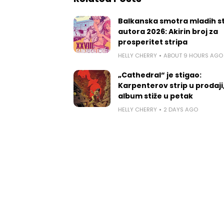
Balkanska smotra mladih st
autora 2026: Akirin broj za
prosperitet stripa
HELLY CHERRY
ABOUT 9 HOURS AGO
„Cathedral“ je stigao:
Karpenterov strip u prodaji
album stiže u petak
HELLY CHERRY
2 DAYS AGO