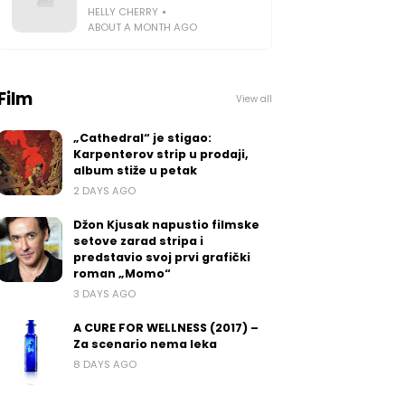
HELLY CHERRY
ABOUT A MONTH AGO
Film
View all
„Cathedral“ je stigao:
Karpenterov strip u prodaji,
album stiže u petak
2 DAYS AGO
Džon Kjusak napustio filmske
setove zarad stripa i
predstavio svoj prvi grafički
roman „Momo“
3 DAYS AGO
A CURE FOR WELLNESS (2017) –
Za scenario nema leka
8 DAYS AGO