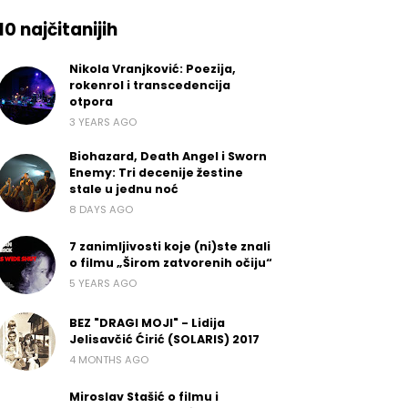
10 najčitanijih
Nikola Vranjković: Poezija,
rokenrol i transcedencija
otpora
3 YEARS AGO
Biohazard, Death Angel i Sworn
Enemy: Tri decenije žestine
stale u jednu noć
8 DAYS AGO
7 zanimljivosti koje (ni)ste znali
o filmu „Širom zatvorenih očiju“
5 YEARS AGO
BEZ "DRAGI MOJI" - Lidija
Jelisavčić Ćirić (SOLARIS) 2017
4 MONTHS AGO
Miroslav Stašić o filmu i