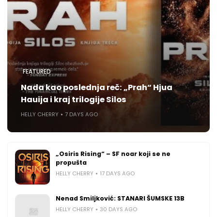
FEATURED
Nada kao poslednja reč: „Prah“ Hjua
Hauija i kraj trilogije Silos
HELLY CHERRY
7 DAYS AGO
„Osiris Rising“ – SF noar koji se ne
propušta
HELLY CHERRY
17 DAYS AGO
Nenad Smiljković: STANARI ŠUMSKE 13B
HELLY CHERRY
30 DAYS AGO