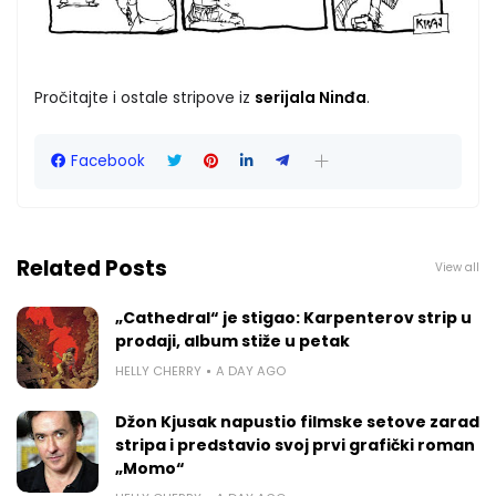
Pročitajte i ostale stripove iz
serijala Ninđa
.
Facebook
Related Posts
View all
„Cathedral“ je stigao: Karpenterov strip u
prodaji, album stiže u petak
HELLY CHERRY
A DAY AGO
Džon Kjusak napustio filmske setove zarad
stripa i predstavio svoj prvi grafički roman
„Momo“