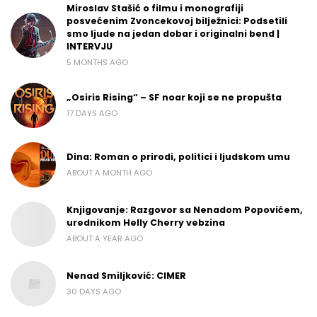
Miroslav Stašić o filmu i monografiji
posvećenim Zvoncekovoj bilježnici: Podsetili
smo ljude na jedan dobar i originalni bend |
INTERVJU
5 MONTHS AGO
„Osiris Rising“ – SF noar koji se ne propušta
17 DAYS AGO
Dina: Roman o prirodi, politici i ljudskom umu
ABOUT A MONTH AGO
Knjigovanje: Razgovor sa Nenadom Popovićem,
urednikom Helly Cherry vebzina
ABOUT A YEAR AGO
Nenad Smiljković: CIMER
30 DAYS AGO