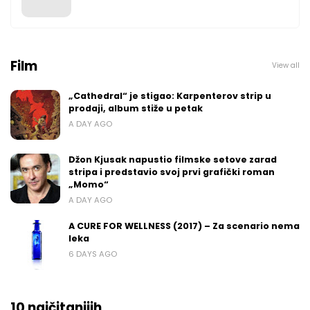
Film
View all
„Cathedral“ je stigao: Karpenterov strip u
prodaji, album stiže u petak
A DAY AGO
Džon Kjusak napustio filmske setove zarad
stripa i predstavio svoj prvi grafički roman
„Momo“
A DAY AGO
A CURE FOR WELLNESS (2017) – Za scenario nema
leka
6 DAYS AGO
10 najčitanijih