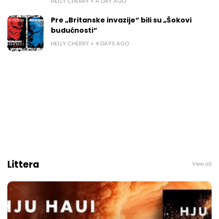
HELLY CHERRY
A DAY AGO
Pre „Britanske invazije“ bili su „Šokovi
budućnosti“
HELLY CHERRY
4 DAYS AGO
Littera
View all