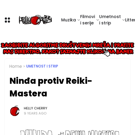
Filmovi
Umetnost
Muzika
Litte
i serije
i strip
Home
UMETNOST I STRIP
Ninđa protiv Reiki-
Mastera
HELLY CHERRY
9 YEARS AGO