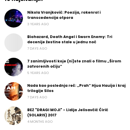
Nikola Vranjković: Poezija, rokenrol i
transcedencija otpora
3 YEARS AGO
Biohazard, Death Angel i Sworn Enemy: Tri
decenije žestine stale u jednu noć
7 DAYS AGO
7 zanimljivosti koje (ni)ste znali o filmu „Širom
zatvorenih očiju“
5 YEARS AGO
Nada kao poslednja reč: „Prah“ Hjua Hauija i kraj
trilogije Silos
7 DAYS AGO
BEZ "DRAGI MOJI" - Lidija Jelisavčić Ćirić
(SOLARIS) 2017
4 MONTHS AGO