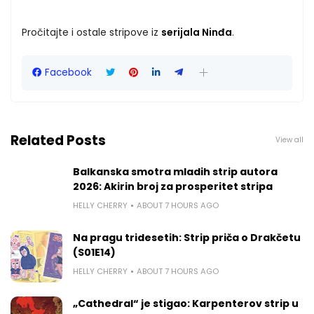
Pročitajte i ostale stripove iz
serijala Ninđa
.
Facebook
Related Posts
View all
Balkanska smotra mladih strip autora
2026: Akirin broj za prosperitet stripa
HELLY CHERRY
ABOUT 7 HOURS AGO
Na pragu tridesetih: Strip priča o Drakčetu
(S01E14)
HELLY CHERRY
ABOUT 7 HOURS AGO
„Cathedral“ je stigao: Karpenterov strip u