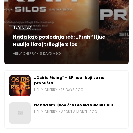
FEATURED
Nada kao poslednja reč: „Prah“ Hjua
Hauija i kraj trilogije Silos
HELLY CHERRY
8 DAYS AGO
„Osiris Rising“ – SF noar koji se ne
propušta
HELLY CHERRY
18 DAYS AGO
Nenad Smiljković: STANARI ŠUMSKE 13B
HELLY CHERRY
ABOUT A MONTH AGO