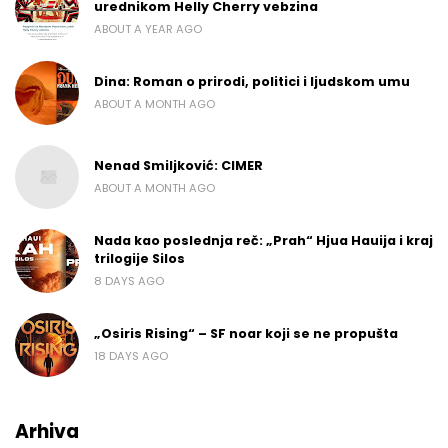
urednikom Helly Cherry vebzina
ABOUT A YEAR AGO
Dina: Roman o prirodi, politici i ljudskom umu
ABOUT A MONTH AGO
Nenad Smiljković: CIMER
ABOUT A MONTH AGO
Nada kao poslednja reč: „Prah“ Hjua Hauija i kraj
trilogije Silos
8 DAYS AGO
„Osiris Rising“ – SF noar koji se ne propušta
18 DAYS AGO
Arhiva