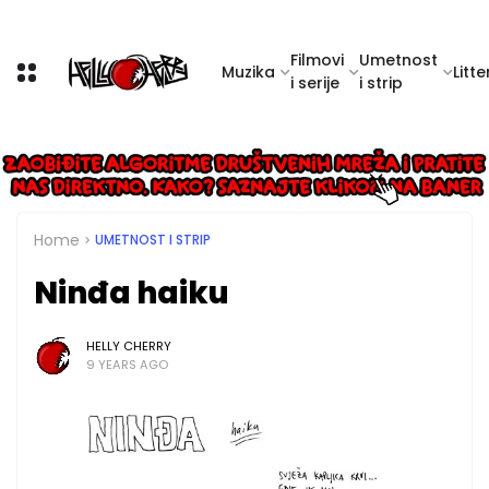
Filmovi
Umetnost
Muzika
Litte
i serije
i strip
Home
UMETNOST I STRIP
Ninđa haiku
HELLY CHERRY
9 YEARS AGO