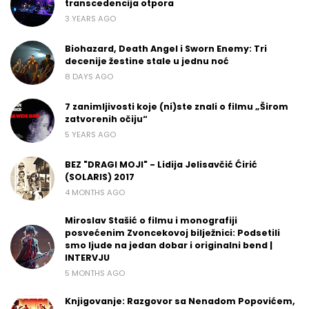
transcedencija otpora
3 YEARS AGO
Biohazard, Death Angel i Sworn Enemy: Tri
decenije žestine stale u jednu noć
8 DAYS AGO
7 zanimljivosti koje (ni)ste znali o filmu „Širom
zatvorenih očiju“
5 YEARS AGO
BEZ "DRAGI MOJI" - Lidija Jelisavčić Ćirić
(SOLARIS) 2017
4 MONTHS AGO
Miroslav Stašić o filmu i monografiji
posvećenim Zvoncekovoj bilježnici: Podsetili
smo ljude na jedan dobar i originalni bend |
INTERVJU
5 MONTHS AGO
Knjigovanje: Razgovor sa Nenadom Popovićem,