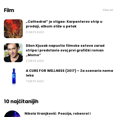
Film
View all
„Cathedral“ je stigao: Karpenterov strip u
prodaji, album stiže u petak
2 DAYS AGO
Džon Kjusak napustio filmske setove zarad
stripa i predstavio svoj prvi grafički roman
„Momo“
2 DAYS AGO
A CURE FOR WELLNESS (2017) – Za scenario nema
leka
7 DAYS AGO
10 najčitanijih
Nikola Vranjković: Poezija, rokenrol i