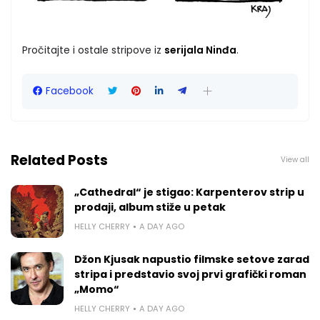
Pročitajte i ostale stripove iz
serijala Ninđa
.
Facebook
Related Posts
View all
„Cathedral“ je stigao: Karpenterov strip u
prodaji, album stiže u petak
HELLY CHERRY
A DAY AGO
Džon Kjusak napustio filmske setove zarad
stripa i predstavio svoj prvi grafički roman
„Momo“
HELLY CHERRY
A DAY AGO