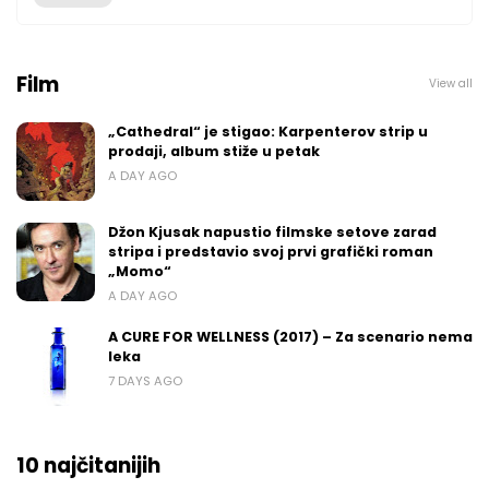
Film
View all
„Cathedral“ je stigao: Karpenterov strip u
prodaji, album stiže u petak
A DAY AGO
Džon Kjusak napustio filmske setove zarad
stripa i predstavio svoj prvi grafički roman
„Momo“
A DAY AGO
A CURE FOR WELLNESS (2017) – Za scenario nema
leka
7 DAYS AGO
10 najčitanijih