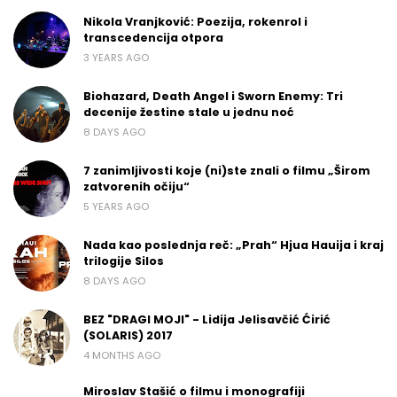
Nikola Vranjković: Poezija, rokenrol i
transcedencija otpora
3 YEARS AGO
Biohazard, Death Angel i Sworn Enemy: Tri
decenije žestine stale u jednu noć
8 DAYS AGO
7 zanimljivosti koje (ni)ste znali o filmu „Širom
zatvorenih očiju“
5 YEARS AGO
Nada kao poslednja reč: „Prah“ Hjua Hauija i kraj
trilogije Silos
8 DAYS AGO
BEZ "DRAGI MOJI" - Lidija Jelisavčić Ćirić
(SOLARIS) 2017
4 MONTHS AGO
Miroslav Stašić o filmu i monografiji