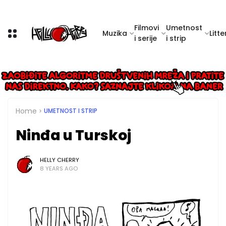
Filmovi
Umetnost
Muzika
Litte
i serije
i strip
Home
UMETNOST I STRIP
Ninđa u Turskoj
HELLY CHERRY
8 YEARS AGO