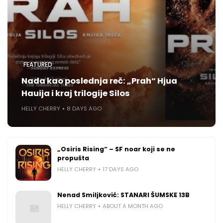
FEATURED
Nada kao poslednja reč: „Prah“ Hjua
Hauija i kraj trilogije Silos
HELLY CHERRY
8 DAYS AGO
„Osiris Rising“ – SF noar koji se ne
propušta
HELLY CHERRY
17 DAYS AGO
Nenad Smiljković: STANARI ŠUMSKE 13B
HELLY CHERRY
ABOUT A MONTH AGO