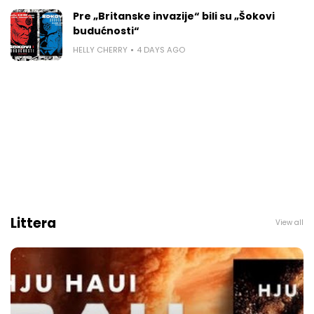
Pre „Britanske invazije“ bili su „Šokovi
budućnosti“
HELLY CHERRY
4 DAYS AGO
Littera
View all