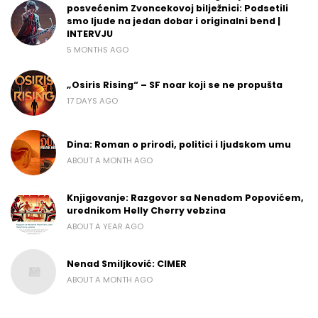
posvećenim Zvoncekovoj bilježnici: Podsetili
smo ljude na jedan dobar i originalni bend |
INTERVJU
5 MONTHS AGO
„Osiris Rising“ – SF noar koji se ne propušta
17 DAYS AGO
Dina: Roman o prirodi, politici i ljudskom umu
ABOUT A MONTH AGO
Knjigovanje: Razgovor sa Nenadom Popovićem,
urednikom Helly Cherry vebzina
ABOUT A YEAR AGO
Nenad Smiljković: CIMER
ABOUT A MONTH AGO