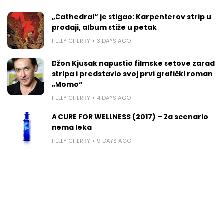
„Cathedral“ je stigao: Karpenterov strip u
prodaji, album stiže u petak
HELLY CHERRY
3 DAYS AGO
Džon Kjusak napustio filmske setove zarad
stripa i predstavio svoj prvi grafički roman
„Momo“
HELLY CHERRY
4 DAYS AGO
A CURE FOR WELLNESS (2017) – Za scenario
nema leka
HELLY CHERRY
9 DAYS AGO