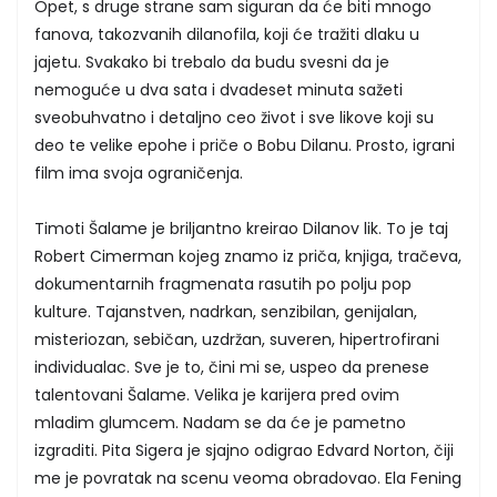
Opet, s druge strane sam siguran da će biti mnogo
fanova, takozvanih dilanofila, koji će tražiti dlaku u
jajetu. Svakako bi trebalo da budu svesni da je
nemoguće u dva sata i dvadeset minuta sažeti
sveobuhvatno i detaljno ceo život i sve likove koji su
deo te velike epohe i priče o Bobu Dilanu. Prosto, igrani
film ima svoja ograničenja.
Timoti Šalame je briljantno kreirao Dilanov lik. To je taj
Robert Cimerman kojeg znamo iz priča, knjiga, tračeva,
dokumentarnih fragmenata rasutih po polju pop
kulture. Tajanstven, nadrkan, senzibilan, genijalan,
misteriozan, sebičan, uzdržan, suveren, hipertrofirani
individualac. Sve je to, čini mi se, uspeo da prenese
talentovani Šalame. Velika je karijera pred ovim
mladim glumcem. Nadam se da će je pametno
izgraditi. Pita Sigera je sjajno odigrao Edvard Norton, čiji
me je povratak na scenu veoma obradovao. Ela Fening