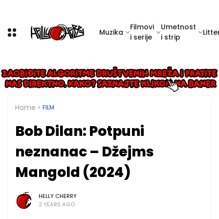
Filmovi
Umetnost
Muzika
Litte
i serije
i strip
Home
FILM
Bob Dilan: Potpuni
neznanac – Džejms
Mangold (2024)
HELLY CHERRY
2 YEARS AGO