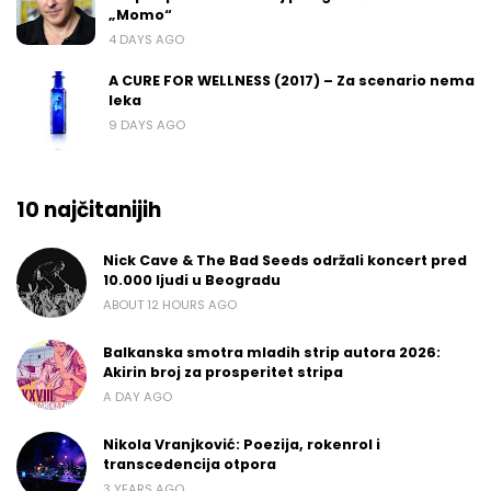
„Momo“
4 DAYS AGO
A CURE FOR WELLNESS (2017) – Za scenario nema
leka
9 DAYS AGO
10 najčitanijih
Nick Cave & The Bad Seeds održali koncert pred
10.000 ljudi u Beogradu
ABOUT 12 HOURS AGO
Balkanska smotra mladih strip autora 2026:
Akirin broj za prosperitet stripa
A DAY AGO
Nikola Vranjković: Poezija, rokenrol i
transcedencija otpora
3 YEARS AGO