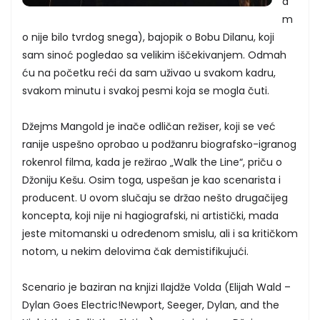
a
m
o nije bilo tvrdog snega), bajopik o Bobu Dilanu, koji
sam sinoć pogledao sa velikim iščekivanjem. Odmah
ću na početku reći da sam uživao u svakom kadru,
svakom minutu i svakoj pesmi koja se mogla čuti.
Džejms Mangold je inače odličan režiser, koji se već
ranije uspešno oprobao u podžanru biografsko-igranog
rokenrol filma, kada je režirao „Walk the Line“, priču o
Džoniju Kešu. Osim toga, uspešan je kao scenarista i
producent. U ovom slučaju se držao nešto drugačijeg
koncepta, koji nije ni hagiografski, ni artistički, mada
jeste mitomanski u određenom smislu, ali i sa kritičkom
notom, u nekim delovima čak demistifikujući.
Scenario je baziran na knjizi Ilajdže Volda (Elijah Wald –
Dylan Goes Electric!Newport, Seeger, Dylan, and the