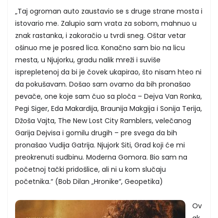
„Taj ogroman auto zaustavio se s druge strane mosta i
istovario me. Zalupio sam vrata za sobom, mahnuo u
znak rastanka, i zakoračio u tvrdi sneg. Oštar vetar
ošinuo me je posred lica. Konačno sam bio na licu
mesta, u Njujorku, gradu nalik mreži i suviše
isprepletenoj da bi je čovek ukapirao, što nisam hteo ni
da pokušavam. Došao sam ovamo da bih pronašao
pevače, one koje sam čuo sa ploča – Dejva Van Ronka,
Pegi Siger, Eda Makardija, Braunija Makgija i Sonija Terija,
Džoša Vajta, The New Lost City Ramblers, velečanog
Garija Dejvisa i gomilu drugih – pre svega da bih
pronašao Vudija Gatrija. Njujork Siti, Grad koji će mi
preokrenuti sudbinu. Moderna Gomora. Bio sam na
početnoj tački pridošlice, ali ni u kom slučaju
početnika.“ (Bob Dilan „Hronike“, Geopetika)
Ov
ak