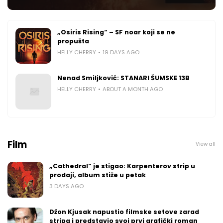
„Osiris Rising“ – SF noar koji se ne
propušta
HELLY CHERRY
19 DAYS AGO
Nenad Smiljković: STANARI ŠUMSKE 13B
HELLY CHERRY
ABOUT A MONTH AGO
Film
View all
„Cathedral“ je stigao: Karpenterov strip u
prodaji, album stiže u petak
3 DAYS AGO
Džon Kjusak napustio filmske setove zarad
stripa i predstavio svoj prvi grafički roman