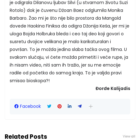
je odigrala Dilanovu ljubav Silvi (u stvarnom životu Suzi
Rotolo) dok je čuvenu Džoan Baez odglumila Monika
Barbaro. Žao mi je što nije bilo prostora da Mangold
dovede Haokina Finiksa da odigra Džonija Keša, jer mi je
uloga Bojda Holbruka bleda i ceo taj deo koji govori o
susretu dvojice velikana je malo karikaturalan i
površan. To je možda jedina slaba tačka ovog filma. U
svakom slučaju, vi ćete možda primetiti i veće rupe, ja
ih nisam video, niti sam ih tražio, jer su me emocije
radile od početka do samog kraja. To je valjda pravi
smisao bioskopa?!
Đorđe Kalijadis
Facebook
Related Posts
View all