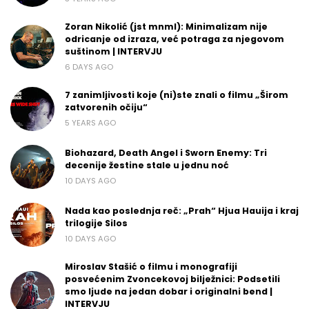
Zoran Nikolić (jst mnml): Minimalizam nije
odricanje od izraza, već potraga za njegovom
suštinom | INTERVJU
6 DAYS AGO
7 zanimljivosti koje (ni)ste znali o filmu „Širom
zatvorenih očiju“
5 YEARS AGO
Biohazard, Death Angel i Sworn Enemy: Tri
decenije žestine stale u jednu noć
10 DAYS AGO
Nada kao poslednja reč: „Prah“ Hjua Hauija i kraj
trilogije Silos
10 DAYS AGO
Miroslav Stašić o filmu i monografiji
posvećenim Zvoncekovoj bilježnici: Podsetili
smo ljude na jedan dobar i originalni bend |
INTERVJU