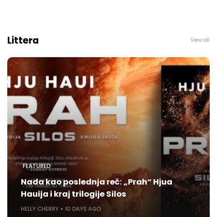
Littera
View all
FEATURED
Nada kao poslednja reč: „Prah“ Hjua
Hauija i kraj trilogije Silos
HELLY CHERRY
10 DAYS AGO