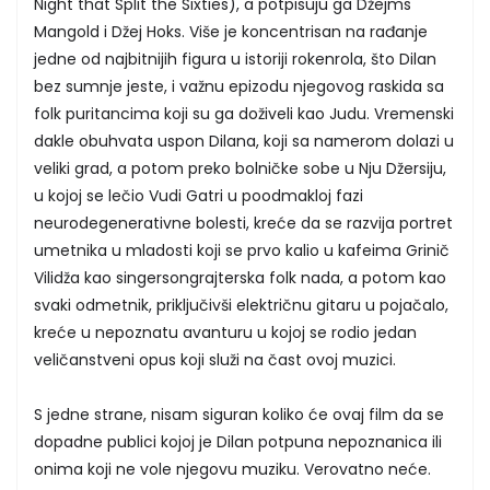
Night that Split the Sixties), a potpisuju ga Džejms
Mangold i Džej Hoks. Više je koncentrisan na rađanje
jedne od najbitnijih figura u istoriji rokenrola, što Dilan
bez sumnje jeste, i važnu epizodu njegovog raskida sa
folk puritancima koji su ga doživeli kao Judu. Vremenski
dakle obuhvata uspon Dilana, koji sa namerom dolazi u
veliki grad, a potom preko bolničke sobe u Nju Džersiju,
u kojoj se lečio Vudi Gatri u poodmakloj fazi
neurodegenerativne bolesti, kreće da se razvija portret
umetnika u mladosti koji se prvo kalio u kafeima Grinič
Vilidža kao singersongrajterska folk nada, a potom kao
svaki odmetnik, priključivši električnu gitaru u pojačalo,
kreće u nepoznatu avanturu u kojoj se rodio jedan
veličanstveni opus koji služi na čast ovoj muzici.
S jedne strane, nisam siguran koliko će ovaj film da se
dopadne publici kojoj je Dilan potpuna nepoznanica ili
onima koji ne vole njegovu muziku. Verovatno neće.