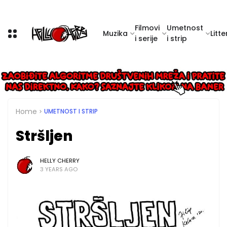
Filmovi
Umetnost
Muzika
Litte
i serije
i strip
Home
UMETNOST I STRIP
Stršljen
HELLY CHERRY
3 YEARS AGO