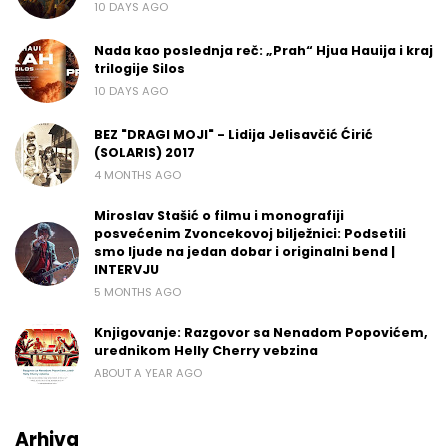
10 DAYS AGO
Nada kao poslednja reč: „Prah“ Hjua Hauija i kraj
trilogije Silos
10 DAYS AGO
BEZ "DRAGI MOJI" - Lidija Jelisavčić Ćirić
(SOLARIS) 2017
4 MONTHS AGO
Miroslav Stašić o filmu i monografiji
posvećenim Zvoncekovoj bilježnici: Podsetili
smo ljude na jedan dobar i originalni bend |
INTERVJU
5 MONTHS AGO
Knjigovanje: Razgovor sa Nenadom Popovićem,
urednikom Helly Cherry vebzina
ABOUT A YEAR AGO
Arhiva