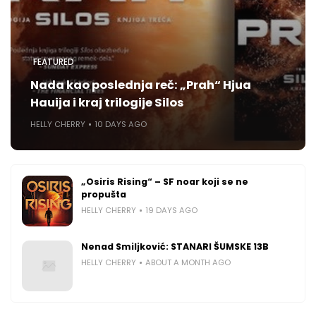
FEATURED
Nada kao poslednja reč: „Prah“ Hjua
Hauija i kraj trilogije Silos
HELLY CHERRY
10 DAYS AGO
„Osiris Rising“ – SF noar koji se ne
propušta
HELLY CHERRY
19 DAYS AGO
Nenad Smiljković: STANARI ŠUMSKE 13B
HELLY CHERRY
ABOUT A MONTH AGO