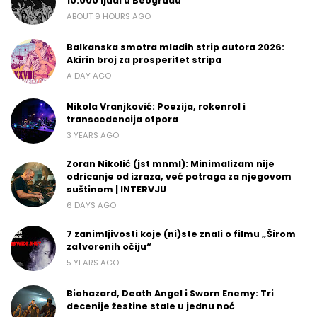
10.000 ljudi u Beogradu
ABOUT 9 HOURS AGO
Balkanska smotra mladih strip autora 2026:
Akirin broj za prosperitet stripa
A DAY AGO
Nikola Vranjković: Poezija, rokenrol i
transcedencija otpora
3 YEARS AGO
Zoran Nikolić (jst mnml): Minimalizam nije
odricanje od izraza, već potraga za njegovom
suštinom | INTERVJU
6 DAYS AGO
7 zanimljivosti koje (ni)ste znali o filmu „Širom
zatvorenih očiju“
5 YEARS AGO
Biohazard, Death Angel i Sworn Enemy: Tri
decenije žestine stale u jednu noć