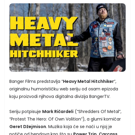
Banger Films predstavlja “
Heavy Metal Hitchhiker
”,
originalnu humorističku web seriju od osam epizoda
koju proizvodi njihova digitalna divizija BangerTV.
Seriju potpisuje
Mark Ričardeli
(“Shredders Of Metal”,
“Protest The Hero: Of Own Volition”), a glumi komičar
Geret Džejmison
. Muzika koja će se naći u njoj je
potiče od bendova kao što su
Power Trip, Carcass,