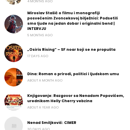
4 MONTHS AGO
Miroslav Stašić o filmu i monografiji
posvećenim Zvoncekovoj bilježnici: Podsetili
smo ljude na jedan dobar i originalni bend |
INTERVJU
5 MONTHS AGO
„Osiris Rising“ – SF noar koji se ne propušta
17 DAYS AGO
Dina: Roman o prirodi, politici i ljudskom umu
ABOUT A MONTH AGO
Knjigovanje: Razgovor sa Nenadom Popovićem,
urednikom Helly Cherry vebzina
ABOUT A YEAR AGO
Nenad Smiljković: CIMER
30 DAYS AGO