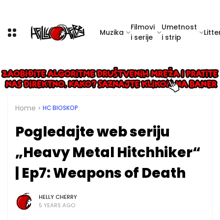
Filmovi
Umetnost
Muzika
Litte
i serije
i strip
Home
HC BIOSKOP
Pogledajte web seriju
„Heavy Metal Hitchhiker“
| Ep7: Weapons of Death
HELLY CHERRY
5 YEARS AGO