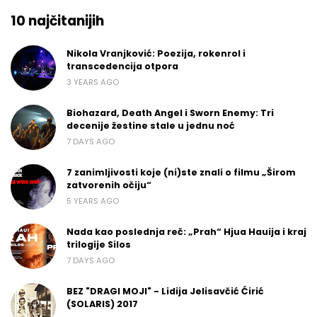
10 najčitanijih
Nikola Vranjković: Poezija, rokenrol i
transcedencija otpora
3 YEARS AGO
Biohazard, Death Angel i Sworn Enemy: Tri
decenije žestine stale u jednu noć
7 DAYS AGO
7 zanimljivosti koje (ni)ste znali o filmu „Širom
zatvorenih očiju“
5 YEARS AGO
Nada kao poslednja reč: „Prah“ Hjua Hauija i kraj
trilogije Silos
7 DAYS AGO
BEZ "DRAGI MOJI" - Lidija Jelisavčić Ćirić
(SOLARIS) 2017