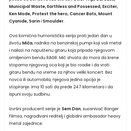
Municipal Waste, Earthless and Possessed, Exciter,
Ken Mode, Protest the hero, Cancer Bats, Mount
Cyanide, Sarin
i
Smoulder
.
Ova komična humoristička serija prati jedan dan u
životu
Miča
, radnika na benzinskoj pumpi koji voli metal
i nailazi na napuštenu gitaru koja pripada njegovom
omiljenom bendu RAGR. Mič shvata da mora da krene
stopama njegovog oca koji je bio roadie i da vrati
gitaru bendu na vreme za njihov veliki koncert. Bez
novca ili automobila, njegova jedina opcija je
stopiranje. Ima 10 sati da pređe 247 kilometara i da
ispuni svoju sudbinu.
Izvršni producent serije je
Sem Dan
, suosnivač Banger
Filmsa, nagrađivani reditelj i globalni ambasador heavy
metal zajednice.