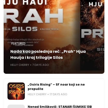
FEATURED
Nada kao poslednja reč: „Prah“ Hjua
Hauija i kraj trilogije Silos
HELLY CHERRY
7 DAYS AGO
„Osiris Rising“ – SF noar koji se ne
propušta
HELLY CHERRY
17 DAYS AGO
Nenad Smiljković: STANARI ŠUMSKE 13B