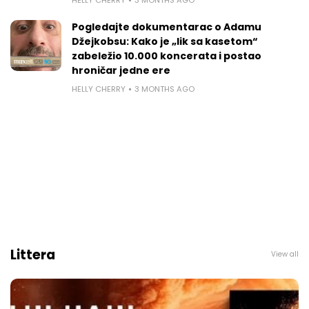
Pogledajte dokumentarac o Adamu
Džejkobsu: Kako je „lik sa kasetom“
zabeležio 10.000 koncerata i postao
hroničar jedne ere
HELLY CHERRY
3 MONTHS AGO
Littera
View all