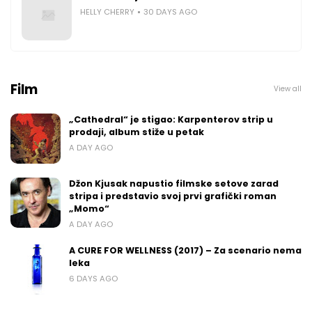
HELLY CHERRY
30 DAYS AGO
Film
View all
„Cathedral“ je stigao: Karpenterov strip u
prodaji, album stiže u petak
A DAY AGO
Džon Kjusak napustio filmske setove zarad
stripa i predstavio svoj prvi grafički roman
„Momo“
A DAY AGO
A CURE FOR WELLNESS (2017) – Za scenario nema
leka
6 DAYS AGO