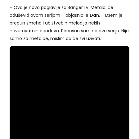
– Ovo je novo poglavlje za BangerTV. Metalci će
oduševiti ovom serijom – objasnio je
Dan
. – Džem je
prepun smeha i ubistvebih melodija nekih
neverovatnih bendova. Ponosan sam na ovu seriju. Nije
samo za metalce, mislim da će svi uživati.