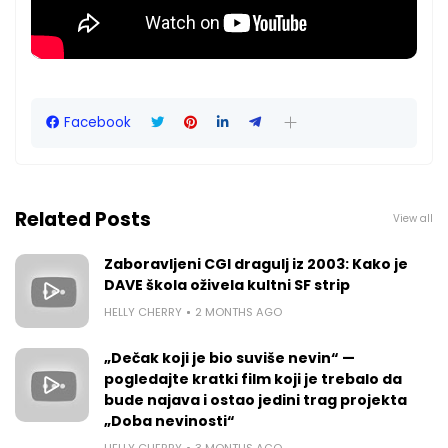
Facebook
Related Posts
View all
Zaboravljeni CGI dragulj iz 2003: Kako je
DAVE škola oživela kultni SF strip
HELLY CHERRY
2 MONTHS AGO
„Dečak koji je bio suviše nevin“ —
pogledajte kratki film koji je trebalo da
bude najava i ostao jedini trag projekta
„Doba nevinosti“
HELLY CHERRY
3 MONTHS AGO