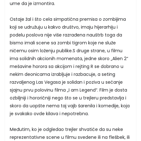
ume da je izmontira.
Ostaje žal i što cela simpatična premisa o zombijima
koji se udružuju u kakvo društvo, imaju hijerarhiju i
podelu poslova nije više razrađena nauštrb toga da
bismo imali scene sa zombi tigrom koje ne služe
ničemu osim loženju publike.S druge strane, u filmu
ima solidnih akcionih momenata, jedne skoro „Alien 2“
mešavine horora sa akcijom i rejting R se dobrano u
nekim deonicama izrabljuje i razbacuje, a seting
razvaljenog Las Vegasa je solidan i poziva u sećanje
sjajnu prvu polovinu filma „I am Legend“. Film je dosta
ozbiljniji i hororičniji nego što se u trejleru predstavlja i
skoro da uopšte nema taj vajb šarenila i komedije, koja
je svakako ovde kilava i nepotrebna.
Međutim, ko je odgledao trejler shvatiće da su neke
reprezentativne scene u filmu svedene ili na flešbek, ili