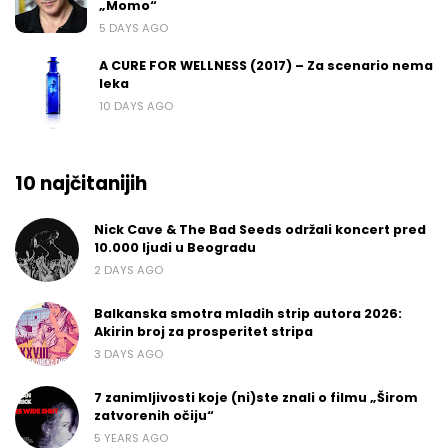
„Momo“
5 DAYS AGO
A CURE FOR WELLNESS (2017) – Za scenario nema
leka
10 DAYS AGO
10 najčitanijih
Nick Cave & The Bad Seeds održali koncert pred
10.000 ljudi u Beogradu
2 DAYS AGO
Balkanska smotra mladih strip autora 2026:
Akirin broj za prosperitet stripa
3 DAYS AGO
7 zanimljivosti koje (ni)ste znali o filmu „Širom
zatvorenih očiju“
5 YEARS AGO