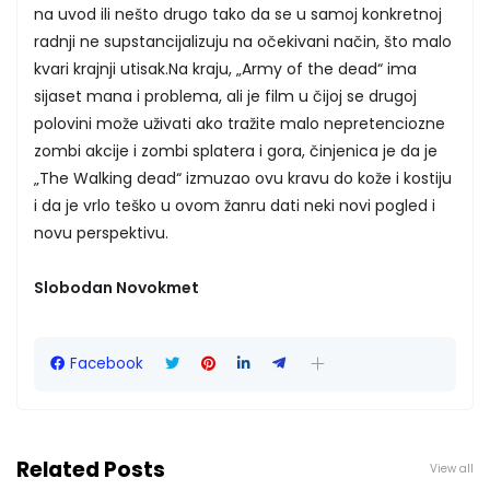
na uvod ili nešto drugo tako da se u samoj konkretnoj
radnji ne supstancijalizuju na očekivani način, što malo
kvari krajnji utisak.Na kraju, „Army of the dead“ ima
sijaset mana i problema, ali je film u čijoj se drugoj
polovini može uživati ako tražite malo nepretenciozne
zombi akcije i zombi splatera i gora, činjenica je da je
„The Walking dead“ izmuzao ovu kravu do kože i kostiju
i da je vrlo teško u ovom žanru dati neki novi pogled i
novu perspektivu.
Slobodan Novokmet
Facebook
Related Posts
View all