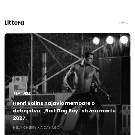
Littera
View all
FEATURED
Henri Rolins najavio memoare o
detinjstvu: „Bait Dog Boy“ stiže u martu
2027.
HELLY CHERRY
A DAY AGO