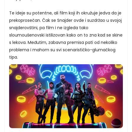
Te ideje su potentne, ali film koji ih okružuje jedva da je
prekoprosečan. Čak se Snajder ovde i suzdržao u svojoj
snajderovštini, pa film i ne izgleda tako
sloumoušenovski istilizovan kako on to zna kad se skine
s lekova. Međutim, zabavna premisa pati od nekoliko
problema i mahom su svi scenarističko-glumačkog
tipa.