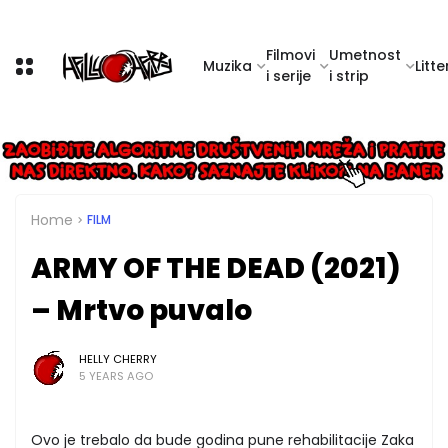
Filmovi
Umetnost
Muzika
Litte
i serije
i strip
Home
FILM
ARMY OF THE DEAD (2021)
– Mrtvo puvalo
HELLY CHERRY
5 YEARS AGO
Ovo je trebalo da bude godina pune rehabilitacije Zaka