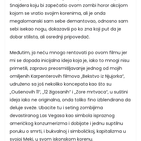
Snajdera koju bi zapečatio ovom zombi horor akcijom
kojom se vratio svojim korenima, ali je onda
megalomanski sam sebe demantovao, odnosno sam
sebi isekao nogu, dokazavši po ko zna koji put da je
dobar stilista, ali osrednji pripovedač.
Međutim, ja neću mnogo rentovati po ovom filmu jer
mi se dopada inicijalna ideja koja je, iako to mnogi nisu
primetili, zapravo preosmišljavanje jednog od mojih
omiljenih Karpenterovih filmova „Bekstvo iz Njujorka“,
udruženo sa još nekoliko koncepata kao što su
„Oušenovih 11“, „12 žigosanih“ i „Zore mrtvaca“, u suštini
ideja iako ne originalna, onda toliko fino izblendirana da
deluje sveže. Ubacite tu i seting zombijima
devastiranog Las Vegasa kao simbola ispraznog
američkog konzumerizma i dobijate i jednu suptilnu
poruku o smrti, i bukvalnoj i simboličkoj, kapitalizma u
svojoj Meki, u svom iskonskom korenu.