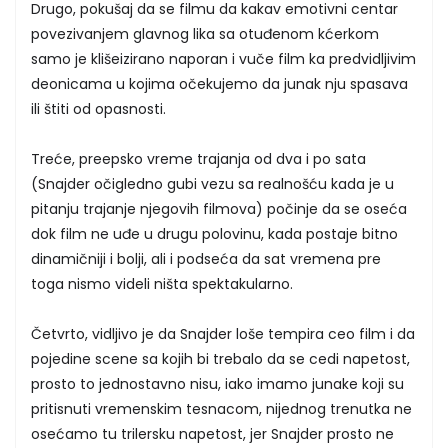
Drugo, pokušaj da se filmu da kakav emotivni centar
povezivanjem glavnog lika sa otuđenom kćerkom
samo je klišeizirano naporan i vuče film ka predvidljivim
deonicama u kojima očekujemo da junak nju spasava
ili štiti od opasnosti.
Treće, preepsko vreme trajanja od dva i po sata
(Snajder očigledno gubi vezu sa realnošću kada je u
pitanju trajanje njegovih filmova) počinje da se oseća
dok film ne uđe u drugu polovinu, kada postaje bitno
dinamičniji i bolji, ali i podseća da sat vremena pre
toga nismo videli ništa spektakularno.
Četvrto, vidljivo je da Snajder loše tempira ceo film i da
pojedine scene sa kojih bi trebalo da se cedi napetost,
prosto to jednostavno nisu, iako imamo junake koji su
pritisnuti vremenskim tesnacom, nijednog trenutka ne
osećamo tu trilersku napetost, jer Snajder prosto ne