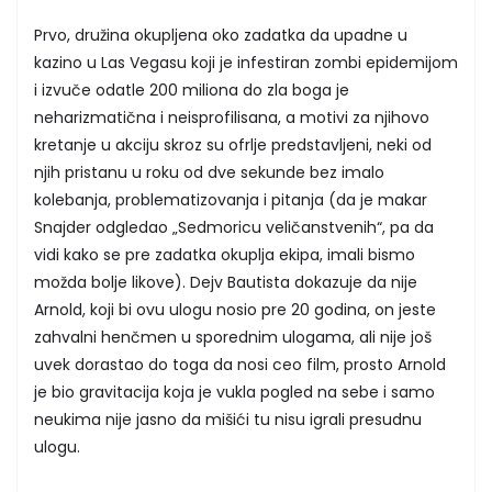
Prvo, družina okupljena oko zadatka da upadne u
kazino u Las Vegasu koji je infestiran zombi epidemijom
i izvuče odatle 200 miliona do zla boga je
neharizmatična i neisprofilisana, a motivi za njihovo
kretanje u akciju skroz su ofrlje predstavljeni, neki od
njih pristanu u roku od dve sekunde bez imalo
kolebanja, problematizovanja i pitanja (da je makar
Snajder odgledao „Sedmoricu veličanstvenih“, pa da
vidi kako se pre zadatka okuplja ekipa, imali bismo
možda bolje likove). Dejv Bautista dokazuje da nije
Arnold, koji bi ovu ulogu nosio pre 20 godina, on jeste
zahvalni henčmen u sporednim ulogama, ali nije još
uvek dorastao do toga da nosi ceo film, prosto Arnold
je bio gravitacija koja je vukla pogled na sebe i samo
neukima nije jasno da mišići tu nisu igrali presudnu
ulogu.