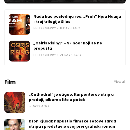
Nada kao poslednja reč: „Prah“ Hjua Hauija
i kraj trilogije Silos
HELLY CHERRY
11 DAYS AGO
„Osiris Rising“ – SF noar koji se ne
propušta
HELLY CHERRY
21 DAYS AGO
Film
View all
„Cathedral“ je stigao: Karpenterov strip u
prodaji, album stiže u petak
5 DAYS AGO
Džon Kjusak napustio filmske setove zarad
stripa i predstavio svoj prvi grafički roman