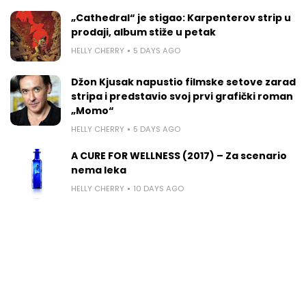
„Cathedral“ je stigao: Karpenterov strip u
prodaji, album stiže u petak
HELLY CHERRY
5 DAYS AGO
Džon Kjusak napustio filmske setove zarad
stripa i predstavio svoj prvi grafički roman
„Momo“
HELLY CHERRY
5 DAYS AGO
A CURE FOR WELLNESS (2017) – Za scenario
nema leka
HELLY CHERRY
10 DAYS AGO