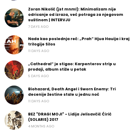
Zoran Nikolić (jst mnml): Minimalizam nije
odricanje od izraza, već potraga za njegovom
suštinom | INTERVJU
7 DAYS AGO
Nada kao poslednja reč: „Prah“ Hjua Hauija i kraj
trilogije Silos
11 DAYS AGO
„Cathedral“ je stigao: Karpenterov strip u
prodaji, album stiže u petak
5 DAYS AGO
Biohazard, Death Angel i Sworn Enemy: Tri
decenije žestine stale u jednu noć
11 DAYS AGO
BEZ "DRAGI MOJI" - Lidija Jelisavčić Ćirić
(SOLARIS) 2017
4 MONTHS AGO