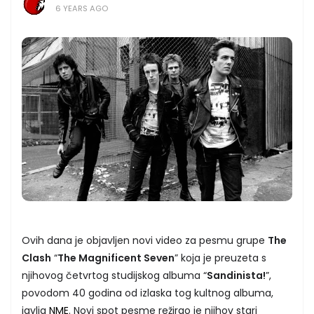
6 YEARS AGO
Ovih dana je objavljen novi video za pesmu grupe
The
Clash
“
The Magnificent Seven
” koja je preuzeta s
njihovog četvrtog studijskog albuma “
Sandinista!
”,
povodom 40 godina od izlaska tog kultnog albuma,
javlja
NME
. Novi spot pesme režirao je njihov stari