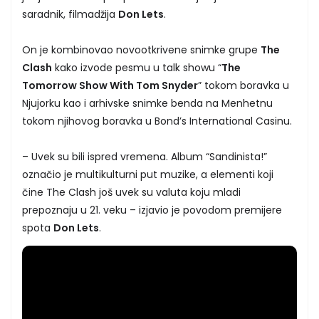
saradnik, filmadžija
Don Lets
.
On je kombinovao novootkrivene snimke grupe
The
Clash
kako izvode pesmu u talk showu “
The
Tomorrow Show With Tom Snyder
” tokom boravka u
Njujorku kao i arhivske snimke benda na Menhetnu
tokom njihovog boravka u Bond’s International Casinu.
– Uvek su bili ispred vremena. Album “Sandinista!”
označio je multikulturni put muzike, a elementi koji
čine The Clash još uvek su valuta koju mladi
prepoznaju u 21. veku – izjavio je povodom premijere
spota
Don Lets
.