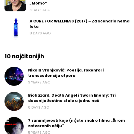
„Momo“
3 DAYS AGO
A CURE FOR WELLNESS (2017) – Za scenario nema
leka
8 DAYS AGO
10 najčitanijih
Nikola Vranjković: Poezija, rokenrol i
transcedencija otpora
3 YEARS AGO
Biohazard, Death Angel i Sworn Enemy: Tri
decenije žestine stale u jednu noć
8 DAYS AGO
7 zanimljivosti koje (ni)ste znali o filmu „Širom
zatvorenih očiju“
5 YEARS AGO