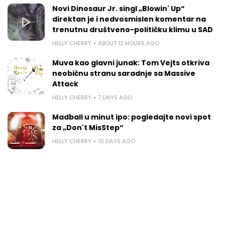
Novi Dinosaur Jr. singl „Blowin' Up“
direktan je i nedvosmislen komentar na
trenutnu društveno-političku klimu u SAD
HELLY CHERRY
ABOUT 12 HOURS AGO
Muva kao glavni junak: Tom Vejts otkriva
neobičnu stranu saradnje sa Massive
Attack
HELLY CHERRY
7 DAYS AGO
Madball u minut ipo: pogledajte novi spot
za „Don't MisStep“
HELLY CHERRY
10 DAYS AGO