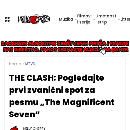
Filmovi
Umetnost
Muzika
Litte
i serije
i strip
Home
MTV3
THE CLASH: Pogledajte
prvi zvanični spot za
pesmu „The Magnificent
Seven“
HELLY CHERRY