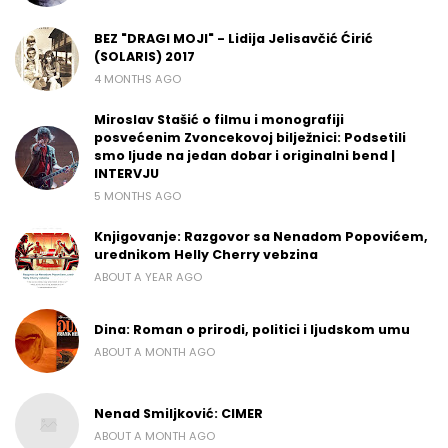
BEZ "DRAGI MOJI" - Lidija Jelisavčić Ćirić
(SOLARIS) 2017
4 MONTHS AGO
Miroslav Stašić o filmu i monografiji
posvećenim Zvoncekovoj bilježnici: Podsetili
smo ljude na jedan dobar i originalni bend |
INTERVJU
5 MONTHS AGO
Knjigovanje: Razgovor sa Nenadom Popovićem,
urednikom Helly Cherry vebzina
ABOUT A YEAR AGO
Dina: Roman o prirodi, politici i ljudskom umu
ABOUT A MONTH AGO
Nenad Smiljković: CIMER
ABOUT A MONTH AGO