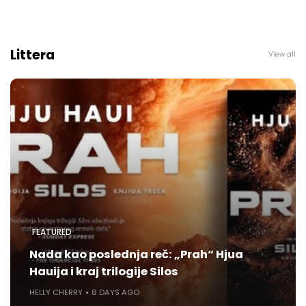
Littera
View all
FEATURED
Nada kao poslednja reč: „Prah“ Hjua
Hauija i kraj trilogije Silos
HELLY CHERRY
8 DAYS AGO