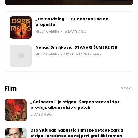
„Osiris Rising“ – SF noar koji se ne
propušta
HELLY CHERRY
18 DAYS AGO
Nenad Smiljković: STANARI ŠUMSKE 13B
HELLY CHERRY
ABOUT A MONTH AGO
Film
View all
„Cathedral“ je stigao: Karpenterov strip u
prodaji, album stiže u petak
2 DAYS AGO
Džon Kjusak napustio filmske setove zarad
stripa i predstavio svoj prvi grafički roman