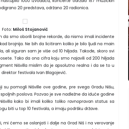
nastupilo 1000 izvođača, koncerte održalo 157 muzičkih
 odigrano 20 predstava, održano 20 radionica.
Foto:
Miloš Stojanović
da smo oborili brojne rekorde, da nismo imali incidente
ikad brojnija. Ne bih da licitiram koliko je bilo ljudi na main
a, ali siguran sam je više od 10 hiljada. Takođe, skoro svi
posete. Tako da ona cifra koju smo najavili od 200 hiljada
egment Nišvilla mislim da je apsolutno realna i da se to u
e direktor festivala Ivan Blagojević.
ji su pomogli Nišville ove godine, pre svega Gradu Nišu,
i spoljnih poslova. Pozvao je sve nadležne da iduće godine
išvilla kako bi imali koliko toliko ravnopravan status sa
gu biti u top 10 festivala, a imaju podršku države.
i, mi ćemo se oslanjati i dalje na Grad Niš i na verovanje