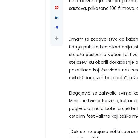
bina održano je 250 programa, 
sastava, prikazano 100 filmova,
„Imam to zadovoljstvo da kažem 
i da je publika bila nikad bolja, n
stejdžu poslednje večeri festival
stejdževi su oborili dosadašnje 
posetilaca koji će videti neki s
ovih 10 dana zaista i desilo“, kaž
Blagojević se zahvalio svima ko
Ministarstvima turizma, kulture 
pogledaju malo bolje projekte N
ostalim festivalima koji teško mo
„Dok se ne pojave veliki sponzor