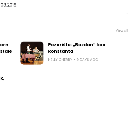
.08.2018.
View all
worn
Pozorište: „Bezdan“ kao
 stale
konstanta
HELLY CHERRY
9 DAYS AGO
k,