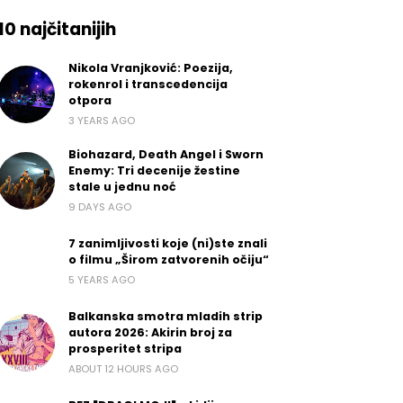
10 najčitanijih
Nikola Vranjković: Poezija,
rokenrol i transcedencija
otpora
3 YEARS AGO
Biohazard, Death Angel i Sworn
Enemy: Tri decenije žestine
stale u jednu noć
9 DAYS AGO
7 zanimljivosti koje (ni)ste znali
o filmu „Širom zatvorenih očiju“
5 YEARS AGO
Balkanska smotra mladih strip
autora 2026: Akirin broj za
prosperitet stripa
ABOUT 12 HOURS AGO