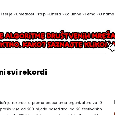
i serije
Umetnost i strip
Littera
Kolumne
Tema
O nama
ni svi rekordi
sadašnje rekorde, a prema procenama organizatora za 10
prošlo više od 200 hiljada posetilaca. Na 20 festivalskih