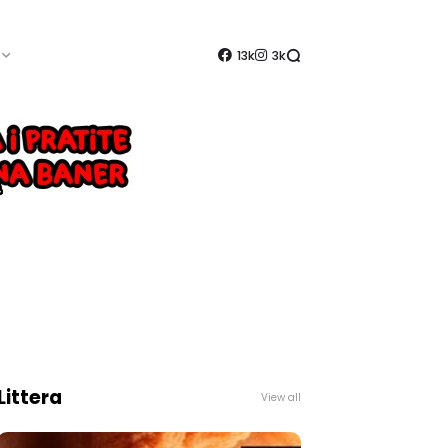
13k
3k
Littera
View all