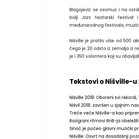
Blagojević se osvrnuo i na osta
bolji Jazz teatarski festiva
međunarodnog festivala, muzičk
Nišville je pratilo više od 500 a
čega je 20 odsto iz zemalja iz re
je i 350 volontera koji su obavljal
Tekstovi o Nišville-u
Nišville 2018: Oboreni svi rekordi
,
Nišvil 2018. završen u sjajnim 
Treće veče Nišville-a kao pripre
Razigrani ritmovi RnB-ja obeležil
Sinoć je počeo glavni muzički pr
Nišville: Osvrt na dosadašnji poz