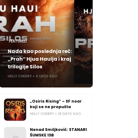
FEATURED
Nada kao poslednja reč:
„Prah“ Hjua Hauija i kraj
trilogije Silos
HELLY CHERRY
9 DAYS AGO
„Osiris Rising“ – SF noar
koji se ne propušta
HELLY CHERRY
18 DAYS AGO
Nenad Smiljković: STANARI
ŠUMSKE 13B