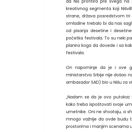
da Niš profitira pre svega na
kreativnog segmenta koji Nišvil
strane, država posredstvom tri k
omladine trebalo bi da nas sagl
od pisanja desetine i desetine
početka festivala. To su neki p
planira koga da dovede i sa kak
festivala.
On napominje da je i ove god
ministarstva Srbije nije došao n
ambasador SAD) bio u Nišu za vr
„Nadam se da je ovo putokaz 
kako treba ispoštovati svoje um
umetnike. Oni ne shvataju, a shva
mnogo važnije da ovde budu ti
prostorima i manjim scenama u B