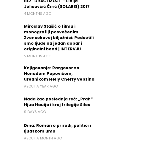
BEZ "DRAGI MOJI" - Lidija
Jelisavčić Ćirić (SOLARIS) 2017
4 MONTHS AGO
Miroslav Stašić o filmu i
monografiji posvećenim
Zvoncekovoj bilježnici: Podsetili
smo ljude na jedan dobar i
originalni bend | INTERVJU
5 MONTHS AGO
Knjigovanje: Razgovor sa
Nenadom Popovićem,
urednikom Helly Cherry vebzina
ABOUT A YEAR AGO
Nada kao poslednja reč: „Prah“
Hjua Hauija i kraj trilogije Silos
9 DAYS AGO
Dina: Roman o prirodi, politici i
ljudskom umu
ABOUT A MONTH AGO