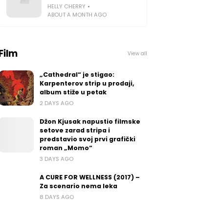
HELLY CHERRY
ABOUT A MONTH AGO
Film
View all
„Cathedral“ je stigao:
Karpenterov strip u prodaji,
album stiže u petak
2 DAYS AGO
Džon Kjusak napustio filmske
setove zarad stripa i
predstavio svoj prvi grafički
roman „Momo“
3 DAYS AGO
A CURE FOR WELLNESS (2017) –
Za scenario nema leka
8 DAYS AGO