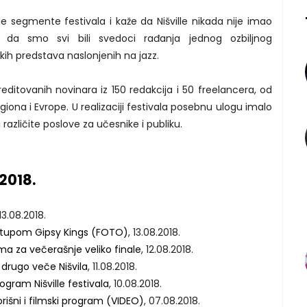
le segmente festivala i kaže da Nišville nikada nije imao
l i da smo svi bili svedoci rađanja jednog ozbiljnog
ih predstava naslonjenih na jazz.
kreditovanih novinara iz 150 redakcija i 50 freelancera, od
giona i Evrope. U realizaciji festivala posebnu ulogu imalo
i različite poslove za učesnike i publiku.
 2018.
 13.08.2018.
nastupom Gipsy Kings (FOTO)
, 13.08.2018.
ma za večerašnje veliko finale
, 12.08.2018.
i drugo veče Nišvila
, 11.08.2018.
ogram Nišville festivala
, 10.08.2018.
orišni i filmski program (VIDEO)
, 07.08.2018.