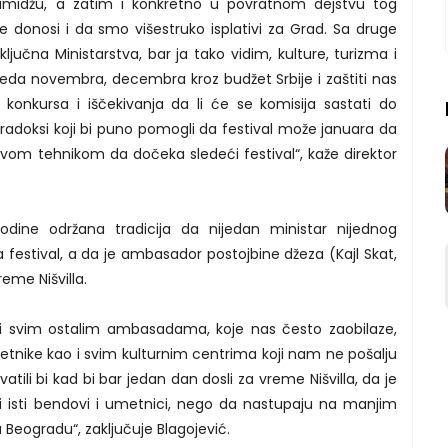
 imidžu, a zatim i konkretno u povratnom dejstvu tog
le donosi i da smo višestruko isplativi za Grad. Sa druge
ljučna Ministarstva, bar ja tako vidim, kulture, turizma i
eda novembra, decembra kroz budžet Srbije i zaštiti nas
 konkursa i iščekivanja da li će se komisija sastati do
aradoksi koji bi puno pomogli da festival može januara da
vom tehnikom da dočeka sledeći festival“, kaže direktor
ine održana tradicija da nijedan ministar nijednog
a festival, a da je ambasador postojbine džeza (Kajl Skat,
eme Nišvilla.
i svim ostalim ambasadama, koje nas često zaobilaze,
etnike kao i svim kulturnim centrima koji nam ne pošalju
tili bi kad bi bar jedan dan dosli za vreme Nišvilla, da je
 isti bendovi i umetnici, nego da nastupaju na manjim
eogradu“, zaključuje Blagojević.