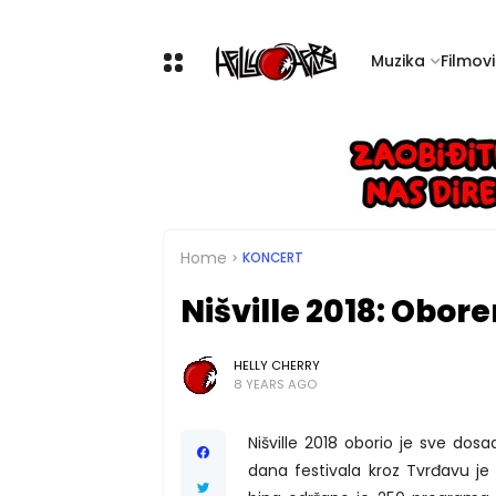
Muzika
Filmovi 
Home
KONCERT
Nišville 2018: Obore
HELLY CHERRY
8 YEARS AGO
Nišville 2018 oborio je sve do
dana festivala kroz Tvrđavu je 