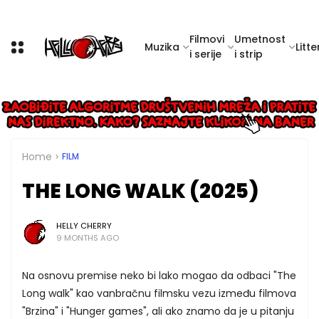
Filmovi
Umetnost
Muzika
Litte
i serije
i strip
Home
FILM
THE LONG WALK (2025)
HELLY CHERRY
9 MONTHS AGO
Na osnovu premise neko bi lako mogao da odbaci "The
Long walk" kao vanbračnu filmsku vezu između filmova
"Brzina" i "Hunger games", ali ako znamo da je u pitanju