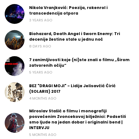
Nikola Vranjković: Poezija, rokenrol i
transcedencija otpora
3 YEARS AGO
Biohazard, Death Angel i Sworn Enemy: Tri
decenije žestine stale u jednu noć
8 DAYS AGO
7 zanimljivosti koje (ni)ste znali o filmu „Širom
zatvorenih očiju“
5 YEARS AGO
BEZ "DRAGI MOJI" - Lidija Jelisavčić Ćirić
(SOLARIS) 2017
4 MONTHS AGO
Miroslav Stašić o filmu i monografiji
posvećenim Zvoncekovoj bilježnici: Podsetili
smo ljude na jedan dobar i originalni bend |
INTERVJU
5 MONTHS AGO