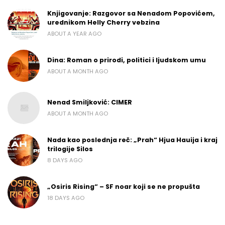
Knjigovanje: Razgovor sa Nenadom Popovićem,
urednikom Helly Cherry vebzina
ABOUT A YEAR AGO
Dina: Roman o prirodi, politici i ljudskom umu
ABOUT A MONTH AGO
Nenad Smiljković: CIMER
ABOUT A MONTH AGO
Nada kao poslednja reč: „Prah“ Hjua Hauija i kraj
trilogije Silos
8 DAYS AGO
„Osiris Rising“ – SF noar koji se ne propušta
18 DAYS AGO