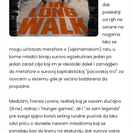
dok
poslednji
od njih ne
ostane na
nogama
lako se
mogu učitavati metafore o (vijetnamskom) ratu u
kome mladići bivaju surovo egzekutirani jedan po
jedan zarad cilja koji im je ideološki dalek i zamagljen
do metafore o surovoj kapitalističkoj "pacovskoj trci" za
novcem u sistemu gde je većina baždarena da
propadne.
Međutim, Frensis Lorens, reditelj koji je sasvim slučajno
(ili ne) režirao i "Hunger games", ali i "Ja sam legenda"
pre svega sjajno koristi seting ruralne pustoši da lako
oživi priču o donekle naivnim mladićima koji se
ponašaju kao da kreću na ekskurziju dok surova vojna