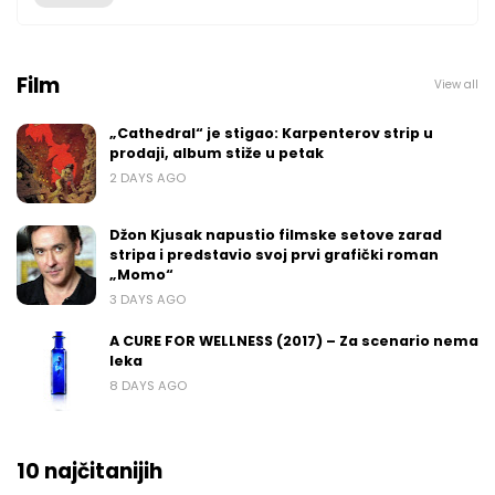
Film
View all
„Cathedral“ je stigao: Karpenterov strip u
prodaji, album stiže u petak
2 DAYS AGO
Džon Kjusak napustio filmske setove zarad
stripa i predstavio svoj prvi grafički roman
„Momo“
3 DAYS AGO
A CURE FOR WELLNESS (2017) – Za scenario nema
leka
8 DAYS AGO
10 najčitanijih