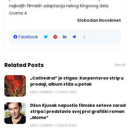
najboljih filmskih adaptacija nekog Kingovog dela.
Ocena 4
Slobodan Novokmet
Facebook
Related Posts
View all
„Cathedral“ je stigao: Karpenterov strip u
prodaji, album stiže u petak
HELLY CHERRY
2 DAYS AGO
Džon Kjusak napustio filmske setove zarad
stripa i predstavio svoj prvi grafički roman
„Momo“
HELLY CHERRY
3 DAYS AGO