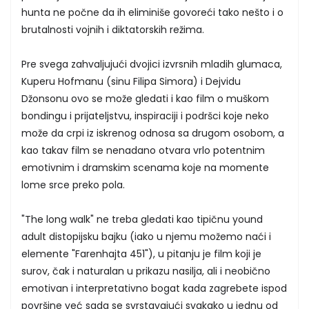
hunta ne počne da ih eliminiše govoreći tako nešto i o
brutalnosti vojnih i diktatorskih režima.
Pre svega zahvaljujući dvojici izvrsnih mladih glumaca,
Kuperu Hofmanu (sinu Filipa Simora) i Dejvidu
Džonsonu ovo se može gledati i kao film o muškom
bondingu i prijateljstvu, inspiraciji i podršci koje neko
može da crpi iz iskrenog odnosa sa drugom osobom, a
kao takav film se nenadano otvara vrlo potentnim
emotivnim i dramskim scenama koje na momente
lome srce preko pola.
"The long walk" ne treba gledati kao tipičnu yound
adult distopijsku bajku (iako u njemu možemo naći i
elemente "Farenhajta 451"), u pitanju je film koji je
surov, čak i naturalan u prikazu nasilja, ali i neobično
emotivan i interpretativno bogat kada zagrebete ispod
površine već sada se svrstavajući svakako u jednu od