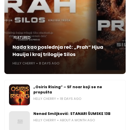
FEATURED
Nada kao poslednja reč: „Prah“ Hjua
Hauija i kraj trilogije Silos
HELLY CHERRY
8 DAYS AGO
„Osiris Rising“ – SF noar koji se ne
propušta
HELLY CHERRY
18 DAYS AGO
Nenad Smiljković: STANARI ŠUMSKE 13B
HELLY CHERRY
ABOUT A MONTH AGO