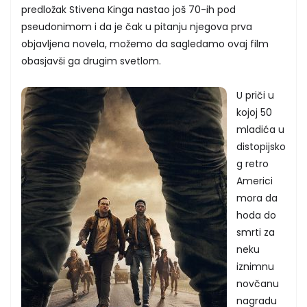
predložak Stivena Kinga nastao još 70-ih pod
pseudonimom i da je čak u pitanju njegova prva
objavljena novela, možemo da sagledamo ovaj film
obasjavši ga drugim svetlom.
U priči u
kojoj 50
mladića u
distopijsko
g retro
Americi
mora da
hoda do
smrti za
neku
iznimnu
novčanu
nagradu