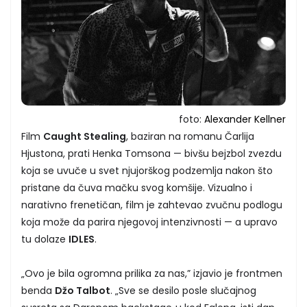
foto:
Alexander Kellner
Film
Caught Stealing
, baziran na romanu Čarlija
Hjustona, prati Henka Tomsona — bivšu bejzbol zvezdu
koja se uvuče u svet njujorškog podzemlja nakon što
pristane da čuva mačku svog komšije. Vizualno i
narativno frenetičan, film je zahtevao zvučnu podlogu
koja može da parira njegovoj intenzivnosti — a upravo
tu dolaze
IDLES
.
„Ovo je bila ogromna prilika za nas,” izjavio je frontmen
benda
Džo Talbot
. „Sve se desilo posle slučajnog