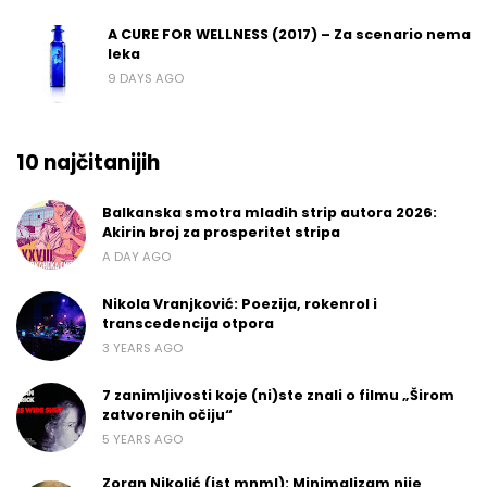
A CURE FOR WELLNESS (2017) – Za scenario nema
leka
9 DAYS AGO
10 najčitanijih
Balkanska smotra mladih strip autora 2026:
Akirin broj za prosperitet stripa
A DAY AGO
Nikola Vranjković: Poezija, rokenrol i
transcedencija otpora
3 YEARS AGO
7 zanimljivosti koje (ni)ste znali o filmu „Širom
zatvorenih očiju“
5 YEARS AGO
Zoran Nikolić (jst mnml): Minimalizam nije