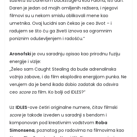
susreta sa Darenom backstage‑u kod Falona, isti dan.
Daren je jedan od mojih omiljenih režisera, i njegovi
filmovi su u nekom smislu oblikovali mene kao
umetnika. Ovaj lucidni san čekao je ceo život – i
radujem se što ću ga živeti iznova sa ogromnim
poniznim oduševljenjem i radošću.”
Aronofski
je ovu saradnju opisao kao prirodnu fuziju
energije i vizije:
„Želeo sam Caught Stealing da bude adrenalinska
vožnja zabave, i da film eksplodira energijom punka. Ne
verujem da je bend ikada dobio zadatak da odsvira
ceo
score
za film. Ko bolji od IDLES?”
Uz
IDLES
-ove četiri originalne numere, čitav filmski
score
je takođe izveden u saradnji s bendom i
komponovan pod kreativnim vođstvom
Roba
Simonsena
, poznatog po radovima na filmovima kao