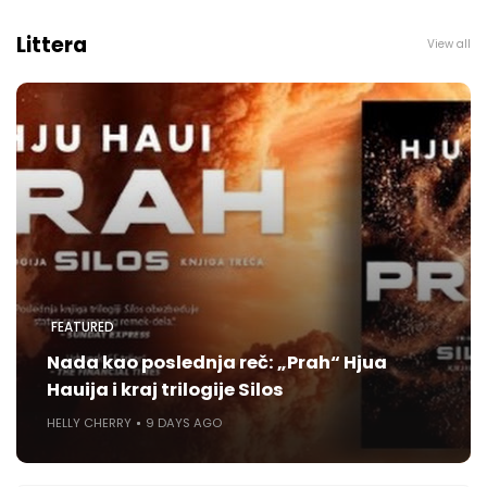
Littera
View all
FEATURED
Nada kao poslednja reč: „Prah“ Hjua
Hauija i kraj trilogije Silos
HELLY CHERRY
9 DAYS AGO