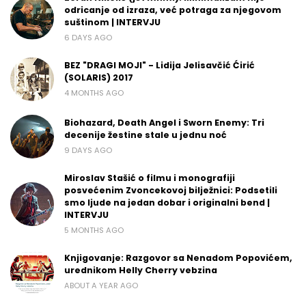
odricanje od izraza, već potraga za njegovom
suštinom | INTERVJU
6 DAYS AGO
BEZ "DRAGI MOJI" - Lidija Jelisavčić Ćirić
(SOLARIS) 2017
4 MONTHS AGO
Biohazard, Death Angel i Sworn Enemy: Tri
decenije žestine stale u jednu noć
9 DAYS AGO
Miroslav Stašić o filmu i monografiji
posvećenim Zvoncekovoj bilježnici: Podsetili
smo ljude na jedan dobar i originalni bend |
INTERVJU
5 MONTHS AGO
Knjigovanje: Razgovor sa Nenadom Popovićem,
urednikom Helly Cherry vebzina
ABOUT A YEAR AGO