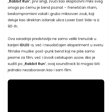
„
Rabbit Run
”, prvi singl, zvuči kao eksplozivni miks sveg
onoga po čemu je bend poznat – frenetičan ritam,
beskompromisni vokali i grubo miksovan zvuk, koji
deluje kao direktan izdanak ulica Lower East Side-a iz
90-ih.
Ova saradnja predstavlja ne samo veliki trenutak u
karijeri
IDLES
-a, već i neuobičajen eksperiment u svetu
filmske muzike: post-punk bend koji ne piše samo
pesme za film, već i izvodi celokupan
score
. Ako je
suditi po „
Rabbit Run
”, ovaj soundtrack bi mogao biti
jednako nezaboravan kao i sam film.