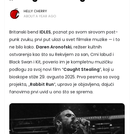
HELLY CHERRY
ABOUT A YEAR AGO
Britanski bend
IDLES
, poznat po svom sirovom post-
punk zvuku, prvi put ulazi u svet filmske muzike — i to
ne bilo kako.
Daren Aronofski
, režiser kultnih
ostvarenja kao što su Rekvijem za san, Crni labud i
Black Swan i Kit, poverio im je kompletnu muzičku
podlogu za svoj novi film “
Caught Stealing
”, koji u
bioskope stiže 29. avgusta 2025. Prva pesma sa ovog
projekta, „
Rabbit Run
”, upravo je objavljena, dajući
fanovima prvi uvid u ono što se sprema.