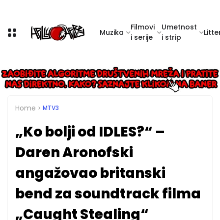
Filmovi
Umetnost
Muzika
Litte
i serije
i strip
Home
MTV3
„Ko bolji od IDLES?“ –
Daren Aronofski
angažovao britanski
bend za soundtrack filma
„Caught Stealing“