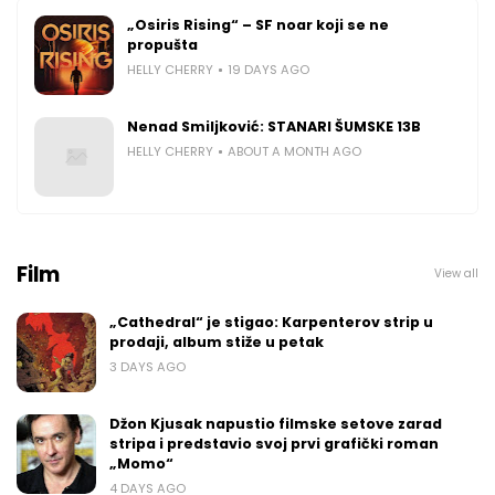
„Osiris Rising“ – SF noar koji se ne
propušta
HELLY CHERRY
19 DAYS AGO
Nenad Smiljković: STANARI ŠUMSKE 13B
HELLY CHERRY
ABOUT A MONTH AGO
Film
View all
„Cathedral“ je stigao: Karpenterov strip u
prodaji, album stiže u petak
3 DAYS AGO
Džon Kjusak napustio filmske setove zarad
stripa i predstavio svoj prvi grafički roman
„Momo“
4 DAYS AGO