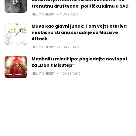
trenutnu društveno-političku klimu u SAD
HELLY CHERRY
A DAY AGO
Muva kao glavni junak: Tom Vejts otkriva
neobičnu stranu saradnje sa Massive
Attack
HELLY CHERRY
8 DAYS AGO
Madball u minut ipo: pogledajte novi spot
za „Don't MisStep“
HELLY CHERRY
11 DAYS AGO