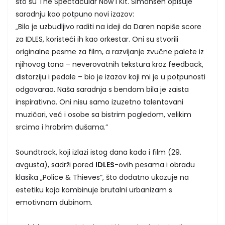
što su The Spectacular Now i Kit. Simonsen opisuje
saradnju kao potpuno novi izazov:
„Bilo je uzbudljivo raditi na ideji da Daren napiše score
za IDLES, koristeći ih kao orkestar. Oni su stvorili
originalne pesme za film, a razvijanje zvučne palete iz
njihovog tona – neverovatnih tekstura kroz feedback,
distorziju i pedale – bio je izazov koji mi je u potpunosti
odgovarao. Naša saradnja s bendom bila je zaista
inspirativna. Oni nisu samo izuzetno talentovani
muzičari, već i osobe sa bistrim pogledom, velikim
srcima i hrabrim dušama.”
Soundtrack, koji izlazi istog dana kada i film (29.
avgusta), sadrži pored
IDLES
-ovih pesama i obradu
klasika „Police & Thieves“, što dodatno ukazuje na
estetiku koja kombinuje brutalni urbanizam s
emotivnom dubinom.