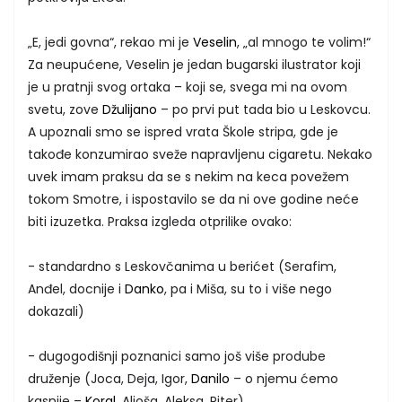
„E, jedi govna“, rekao mi je
Veselin
, „al mnogo te volim!“
Za neupućene, Veselin je jedan bugarski ilustrator koji
je u pratnji svog ortaka – koji se, svega mi na ovom
svetu, zove
Džulijano
– po prvi put tada bio u Leskovcu.
A upoznali smo se ispred vrata Škole stripa, gde je
takođe konzumirao sveže napravljenu cigaretu. Nekako
uvek imam praksu da se s nekim na keca povežem
tokom Smotre, i ispostavilo se da ni ove godine neće
biti izuzetka. Praksa izgleda otprilike ovako:
- standardno s Leskovčanima u berićet (Serafim,
Anđel, docnije i
Danko
, pa i Miša, su to i više nego
dokazali)
- dugogodišnji poznanici samo još više prodube
druženje (Joca, Deja, Igor,
Danilo
– o njemu ćemo
kasnije –
Koral
, Aljoša, Aleksa, Piter)