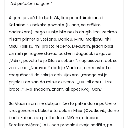
„Ajd pričaćemo gore.“
A gore je već bilo ljudi. OK, lica poput
Andrijane
i
Katarine
su nekako poznata (i Jane, sa grčkim
nadimkom), nego tu nije bilo nekih drugih lica. Recimo,
nisam primetio Stefana, Danicu, Minu, Marijanu, niti
Mišu. Falili su mi, prosto rečeno. Međutim, jedan blaži
osmeh je nagoveštavao pošten i dugačak razgovor.
„Vidim, povela te je Sila sa sobom“, naglašavam dok se
zdravimo. „Naravno!“ dodaje
Vladimir
, u nedostatku
mogućnosti da sakrije entuzijazam, „mnogo mi je
prijalo! Kao san da mi se ostvario.“ „OK, ali opet Dizni,
brate...“ „Ma znaaam, znam, ali opet Kvaj-Gon.“
Sa Vladimirom ne dobijam često prilike da se pošteno
izrazgovaram. Nekako tu dolazi i Miša (
Cvetković
, da ne
bude zabune sa prethodnim Mišom, odnosno
Serafimovićem), a i Joca pronalazi svoje sedište, pa