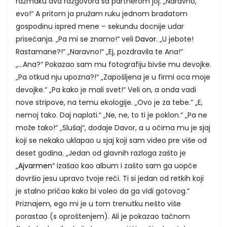
razmaku dva razgovora sa partnerom joj. „Naravno,
evo!“ A pritom ja pružam ruku jednom bradatom
gospodinu ispred mene – sekundu docnije udar
prisećanja. „Pa mi se znamo!“ veli
Davor
. „U jebote!
Rastamane?!“ „Naravno!“ „Ej, pozdravila te Ana!“
„...Ana?“ Pokazao sam mu fotografiju bivše mu devojke.
„Pa otkud nju upozna?!“ „Zapošljena je u firmi oca moje
devojke.“ „Pa kako je mali svet!“ Veli on, a onda vadi
nove stripove, na temu ekologije. „Ovo je za tebe.“ „E,
nemoj tako. Daj naplati.“ „Ne, ne, to ti je poklon.“ „Pa ne
može tako!“ „Slušaj“, dodaje Davor, a u očima mu je sjaj
koji se nekako uklapao u sjaj koji sam video pre više od
deset godina. „Jedan od glavnih razloga zašto je
„
Ajvarmen
“ izašao kao album i zašto sam ga uopće
dovršio jesu upravo tvoje reči. Ti si jedan od retkih koji
je stalno pričao kako bi voleo da ga vidi gotovog.“
Priznajem, ego mi je u tom trenutku nešto više
porastao (s oproštenjem). Ali je pokazao tačnom