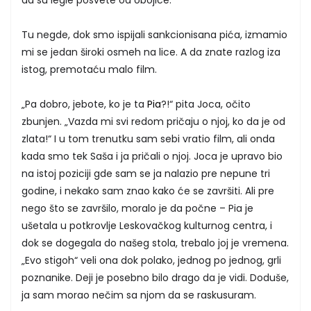
da su legle posvete od obojice.
Tu negde, dok smo ispijali sankcionisana pića, izmamio
mi se jedan široki osmeh na lice. A da znate razlog iza
istog, premotaću malo film.
„Pa dobro, jebote, ko je ta
Pia
?!“ pita Joca, očito
zbunjen. „Vazda mi svi redom pričaju o njoj, ko da je od
zlata!“ I u tom trenutku sam sebi vratio film, ali onda
kada smo tek Saša i ja pričali o njoj. Joca je upravo bio
na istoj poziciji gde sam se ja nalazio pre nepune tri
godine, i nekako sam znao kako će se završiti. Ali pre
nego što se završilo, moralo je da počne – Pia je
ušetala u potkrovlje Leskovačkog kulturnog centra, i
dok se dogegala do našeg stola, trebalo joj je vremena.
„Evo stigoh“ veli ona dok polako, jednog po jednog, grli
poznanike. Deji je posebno bilo drago da je vidi. Doduše,
ja sam morao nečim sa njom da se raskusuram.