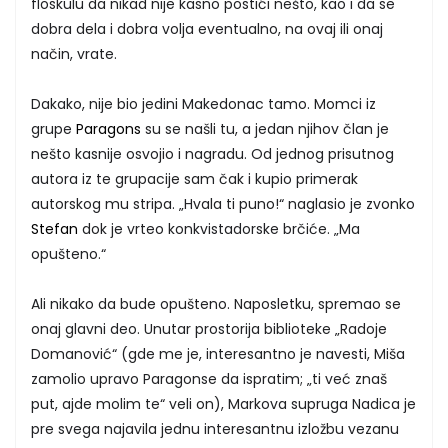
floskulu da nikad nije kasno postići nešto, kao i da se
dobra dela i dobra volja eventualno, na ovaj ili onaj
način, vrate.
Dakako, nije bio jedini Makedonac tamo. Momci iz
grupe
Paragons
su se našli tu, a jedan njihov član je
nešto kasnije osvojio i nagradu. Od jednog prisutnog
autora iz te grupacije sam čak i kupio primerak
autorskog mu stripa. „Hvala ti puno!“ naglasio je zvonko
Stefan
dok je vrteo konkvistadorske brčiće. „Ma
opušteno.“
Ali nikako da bude opušteno. Naposletku, spremao se
onaj glavni deo. Unutar prostorija biblioteke „Radoje
Domanović“ (gde me je, interesantno je navesti, Miša
zamolio upravo Paragonse da ispratim; „ti već znaš
put, ajde molim te“ veli on), Markova supruga Nadica je
pre svega najavila jednu interesantnu izložbu vezanu