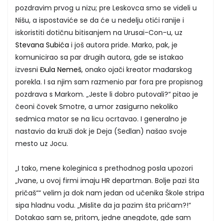
pozdravim prvog u nizu; pre Leskovca smo se videli u
Nišu, a ispostaviće se da će u nedelju otići ranije i
iskoristiti dotičnu bitisanjem na Urusai-Con-u, uz
Stevana Subića
i još autora pride. Marko, pak, je
komunicirao sa par drugih autora, gde se istakao
izvesni
Đula Nemeš
, onako ojači kreator mađarskog
porekla. I sa njim sam razmenio par fora pre propisnog
pozdrava s Markom. „Jeste li dobro putovali?“ pitao je
čeoni čovek Smotre, a umor zasigurno nekoliko
sedmica mator se na licu ocrtavao. I generalno je
nastavio da kruži dok je Deja (Sedlan) našao svoje
mesto uz Jocu.
„I tako, mene koleginica s prethodnog posla upozori
„Ivane, u ovoj firmi imaju HR departman. Bolje pazi šta
pričaš““ velim ja dok nam jedan od učenika Škole stripa
sipa hladnu vodu. „Mislite da ja pazim šta pričam?!“
Dotakao sam se, pritom, jedne anegdote, gde sam