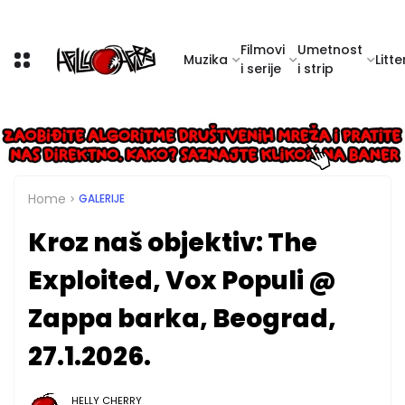
Filmovi
Umetnost
Muzika
Litte
i serije
i strip
Home
GALERIJE
Kroz naš objektiv: The
Exploited, Vox Populi @
Zappa barka, Beograd,
27.1.2026.
HELLY CHERRY