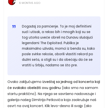
6 MONTHS AGO
Događaj za pamćenje. To je moj definitivni
sud i utisak, a rekao bih i mnogih koji su se
tog utorka uveče obreli na Dunavu slušajući
legendarni The Exploited. Publika je
maksimalno uživala, momci iz benda su, kako
posle svirke rekoše, oborili vlastiti rekord po
dužini seta, a stigli su i da obećaju da će se
vratiti u Srbiju, nadamo se što pre.
Ovako zaključujemo
izveštaj sa jednog od koncerta koji
će svakako obeležiti ovu godinu
(iako smo na samom
startu praktično). Na njega se savršeno nadovezuje i
galerija našeg Dimitrija Petkovića koja zaokružuje naš
osvrt na ovaj koncert. Klik levo-desno ili svajp (ako