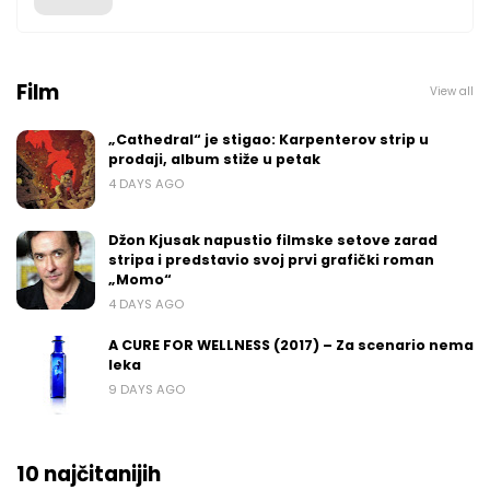
Film
View all
„Cathedral“ je stigao: Karpenterov strip u
prodaji, album stiže u petak
4 DAYS AGO
Džon Kjusak napustio filmske setove zarad
stripa i predstavio svoj prvi grafički roman
„Momo“
4 DAYS AGO
A CURE FOR WELLNESS (2017) – Za scenario nema
leka
9 DAYS AGO
10 najčitanijih