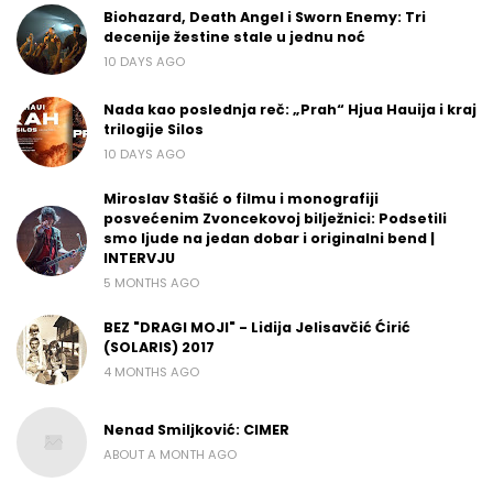
Biohazard, Death Angel i Sworn Enemy: Tri
decenije žestine stale u jednu noć
10 DAYS AGO
Nada kao poslednja reč: „Prah“ Hjua Hauija i kraj
trilogije Silos
10 DAYS AGO
Miroslav Stašić o filmu i monografiji
posvećenim Zvoncekovoj bilježnici: Podsetili
smo ljude na jedan dobar i originalni bend |
INTERVJU
5 MONTHS AGO
BEZ "DRAGI MOJI" - Lidija Jelisavčić Ćirić
(SOLARIS) 2017
4 MONTHS AGO
Nenad Smiljković: CIMER
ABOUT A MONTH AGO