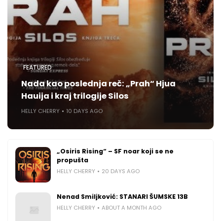
FEATURED
Nada kao poslednja reč: „Prah“ Hjua
Hauija i kraj trilogije Silos
HELLY CHERRY
10 DAYS AGO
„Osiris Rising“ – SF noar koji se ne
propušta
HELLY CHERRY
20 DAYS AGO
Nenad Smiljković: STANARI ŠUMSKE 13B
HELLY CHERRY
ABOUT A MONTH AGO