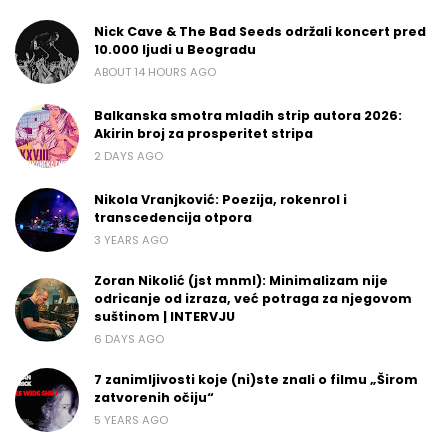
Nick Cave & The Bad Seeds održali koncert pred
10.000 ljudi u Beogradu
ABOUT 14 HOURS AGO
Balkanska smotra mladih strip autora 2026:
Akirin broj za prosperitet stripa
2 DAYS AGO
Nikola Vranjković: Poezija, rokenrol i
transcedencija otpora
3 YEARS AGO
Zoran Nikolić (jst mnml): Minimalizam nije
odricanje od izraza, već potraga za njegovom
suštinom | INTERVJU
6 DAYS AGO
7 zanimljivosti koje (ni)ste znali o filmu „Širom
zatvorenih očiju“
5 YEARS AGO