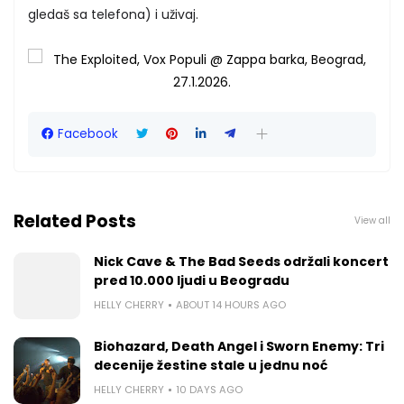
gledaš sa telefona) i uživaj.
Facebook
Related Posts
View all
Nick Cave & The Bad Seeds održali koncert
pred 10.000 ljudi u Beogradu
HELLY CHERRY
ABOUT 14 HOURS AGO
Biohazard, Death Angel i Sworn Enemy: Tri
decenije žestine stale u jednu noć
HELLY CHERRY
10 DAYS AGO