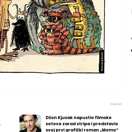
View all
Džon Kjusak napustio filmske
,
setove zarad stripa i predstavio
svoj prvi grafički roman „Momo“