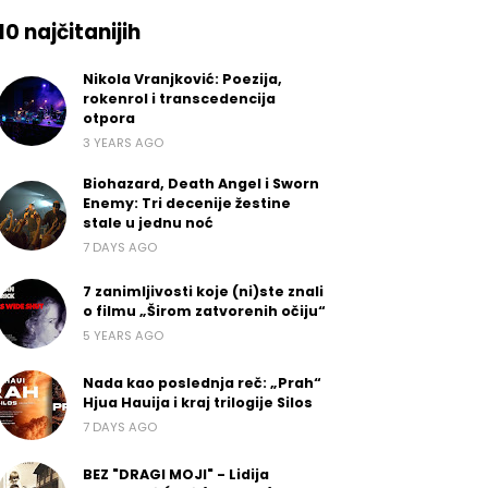
10 najčitanijih
Nikola Vranjković: Poezija,
rokenrol i transcedencija
otpora
3 YEARS AGO
Biohazard, Death Angel i Sworn
Enemy: Tri decenije žestine
stale u jednu noć
7 DAYS AGO
7 zanimljivosti koje (ni)ste znali
o filmu „Širom zatvorenih očiju“
5 YEARS AGO
Nada kao poslednja reč: „Prah“
Hjua Hauija i kraj trilogije Silos
7 DAYS AGO
BEZ "DRAGI MOJI" - Lidija