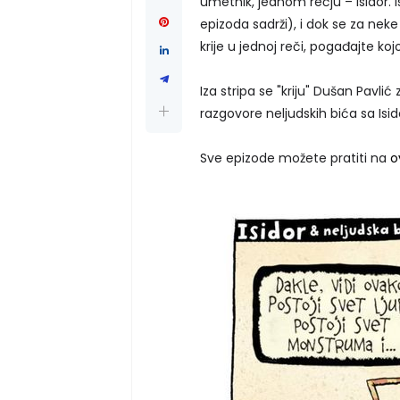
umetnik, jednom rečju – Isidor. I
epizoda sadrži), i dok se za neke
krije u jednoj reči, pogađajte kojo
Iza stripa se "kriju" Dušan Pavlić
razgovore neljudskih bića sa Isi
Sve epizode možete pratiti na
o