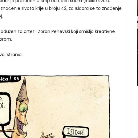
sidor je pretočen u strip od četiri kadra (koliko svaka
 značenje života krije u broju 42, za Isidora se to značenje
j.
 zadužen za crtež i Zoran Penevski koji smišlja kreativne
dorom.
voj
stranici.