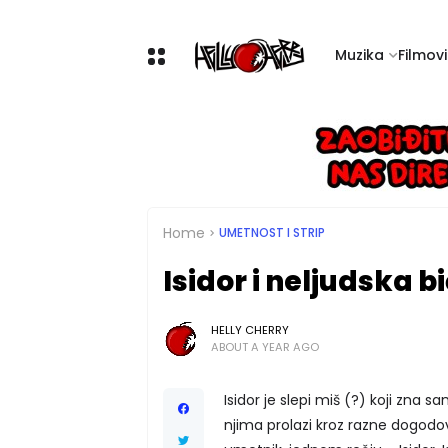
Muzika
Filmovi 
Home
UMETNOST I STRIP
Isidor i neljudska b
HELLY CHERRY
ABOUT A YEAR AGO
Isidor je slepi miš (?) koji zna s
njima prolazi kroz razne dogodov