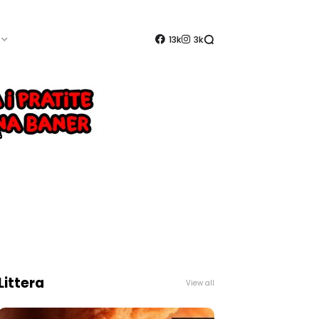
13k
3k
Littera
View all