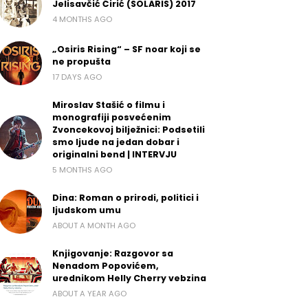
Jelisavčić Ćirić (SOLARIS) 2017
4 MONTHS AGO
„Osiris Rising“ – SF noar koji se
ne propušta
17 DAYS AGO
Miroslav Stašić o filmu i
monografiji posvećenim
Zvoncekovoj bilježnici: Podsetili
smo ljude na jedan dobar i
originalni bend | INTERVJU
5 MONTHS AGO
Dina: Roman o prirodi, politici i
ljudskom umu
ABOUT A MONTH AGO
Knjigovanje: Razgovor sa
Nenadom Popovićem,
urednikom Helly Cherry vebzina
ABOUT A YEAR AGO