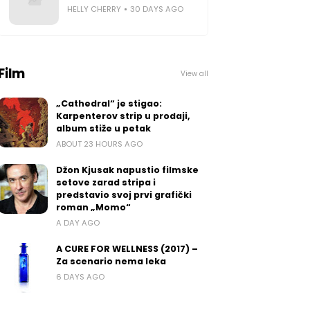
HELLY CHERRY
30 DAYS AGO
Film
View all
„Cathedral“ je stigao:
Karpenterov strip u prodaji,
album stiže u petak
ABOUT 23 HOURS AGO
Džon Kjusak napustio filmske
setove zarad stripa i
predstavio svoj prvi grafički
roman „Momo“
A DAY AGO
A CURE FOR WELLNESS (2017) –
Za scenario nema leka
6 DAYS AGO