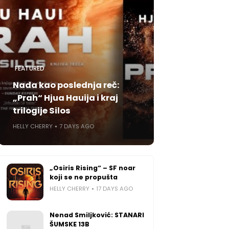
FEATURED
Nada kao poslednja reč:
„Prah“ Hjua Hauija i kraj
trilogije Silos
HELLY CHERRY
7 DAYS AGO
„Osiris Rising“ – SF noar
koji se ne propušta
HELLY CHERRY
17 DAYS AGO
Nenad Smiljković: STANARI
ŠUMSKE 13B