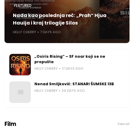
FEATURED
Nada kao poslednja reč: „Prah“ Hjua
Hauija i kraj trilogije Silos
HELLY CHERRY
7 DAYS AGO
„Osiris Rising“ – SF noar koji se ne
propušta
HELLY CHERRY
17 DAYS AGO
Nenad Smiljković: STANARI ŠUMSKE 13B
HELLY CHERRY
29 DAYS AGO
Film
View all