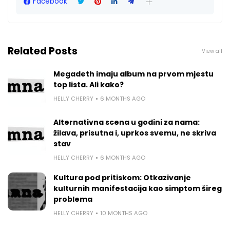
Facebook
Related Posts
View all
Megadeth imaju album na prvom mjestu
top lista. Ali kako?
HELLY CHERRY
6 MONTHS AGO
Alternativna scena u godini za nama:
žilava, prisutna i, uprkos svemu, ne skriva
stav
HELLY CHERRY
6 MONTHS AGO
Kultura pod pritiskom: Otkazivanje
kulturnih manifestacija kao simptom šireg
problema
HELLY CHERRY
10 MONTHS AGO