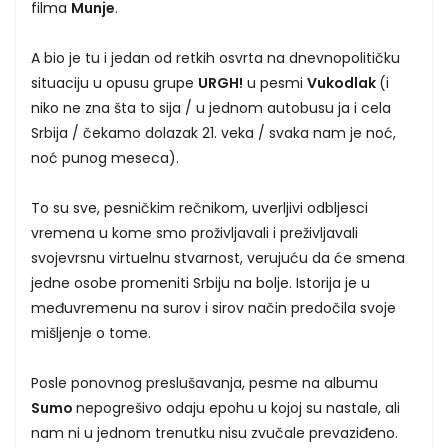
filma
Munje
.
A bio je tu i jedan od retkih osvrta na dnevnopolitičku
situaciju u opusu grupe
URGH!
u pesmi
Vukodlak
(i
niko ne zna šta to sija / u jednom autobusu ja i cela
Srbija / čekamo dolazak 21. veka / svaka nam je noć,
noć punog meseca).
To su sve, pesničkim rečnikom, uverljivi odbljesci
vremena u kome smo proživljavali i preživljavali
svojevrsnu virtuelnu stvarnost, verujuću da će smena
jedne osobe promeniti Srbiju na bolje. Istorija je u
međuvremenu na surov i sirov način predočila svoje
mišljenje o tome.
Posle ponovnog preslušavanja, pesme na albumu
Sumo
nepogrešivo odaju epohu u kojoj su nastale, ali
nam ni u jednom trenutku nisu zvučale prevaziđeno.