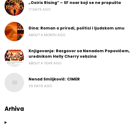
„Osiris Rising“ – SF noar koji se ne propušta
17 DAYS AGO
Dina: Roman o prirodi, politici i ljudskom umu
ABOUT A MONTH AGO
Knjigovanje: Razgovor sa Nenadom Popovićem,
urednikom Helly Cherry vebzina
ABOUT A YEAR AGO
Nenad Smiljković: CIMER
29 DAYS AGO
Arhiva