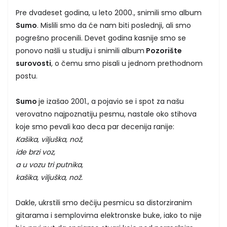
Pre dvadeset godina, u leto 2000., snimili smo album
Sumo
. Mislili smo da će nam biti poslednji, ali smo
pogrešno procenili. Devet godina kasnije smo se
ponovo našli u studiju i snimili album
Pozorište
surovosti
, o čemu smo pisali u jednom prethodnom
postu.
Sumo
je izašao 2001., a pojavio se i spot za našu
verovatno najpoznatiju pesmu, nastale oko stihova
koje smo pevali kao deca par decenija ranije:
Kašika, viljuška, nož,
ide brzi voz,
a u vozu tri putnika,
kašika, viljuška, nož.
Dakle, ukrstili smo dečiju pesmicu sa distorziranim
gitarama i semplovima elektronske buke, iako to nije