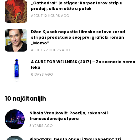
„Cathedral“ je stigao: Karpenterov strip u
prodaji, album stiže u petak
ABOUT 12 HOURS AGO
Džon Kjusak napustio filmske setove zarad
stripa i predstavio svoj prvi grafički roman
„Momo“
ABOUT 22 HOURS AGO
A CURE FOR WELLNESS (2017) – Za scenario nema
leka
6 DAYS AGO
10 najčitanijih
Nikola Vranjković: Poezija, rokenrol i
transcedencija otpora
3 YEARS AGO
Biohazard, Death Angel i Sworn Enemy: Tri