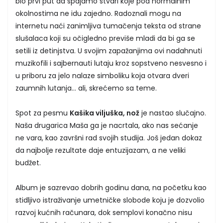
bio prvi put da spajamo stvari koje pod normalnim
okolnostima ne idu zajedno. Radoznali mogu na
internetu naći zanimljiva tumačenja teksta od strane
slušalaca koji su očigledno previše mladi da bi ga se
setili iz detinjstva. U svojim zapažanjima ovi nadahnuti
muzikofili i sajbernauti lutaju kroz sopstveno nesvesno i
u priboru za jelo nalaze simboliku koja otvara dveri
zaumnih lutanja… ali, skrećemo sa teme.
Spot za pesmu
Kašika viljuška, nož
je nastao slučajno.
Naša drugarica Maša ga je nacrtala, ako nas sećanje
ne vara, kao završni rad svojih studija. Još jedan dokaz
da najbolje rezultate daje entuzijazam, a ne veliki
budžet.
Album je sazrevao dobrih godinu dana, na početku kao
stidljivo istraživanje umetničke slobode koju je dozvolio
razvoj kućnih računara, dok semplovi konačno nisu