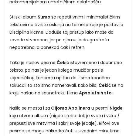
nekomercijalnom umetničkom delatnošću.
Stilski, album
Sumo
se repetitivnim i minimalističkim
tekstovima čvrsto oslanja na temelje koje je postavila
Disciplina kičme. Doduše taj pristup lako može da
zavede stvaraoca, jer po njemu je druga strofa
nepotrebna, a ponekad čak i refren.
Tako je naslov pesme
Čekić
istovremeno i dobar deo
teksta, pa nas je jedan kolega muzičar posle
zajedničkog koncerta upitao da li smo konačno
zakucali to što smo nameravali. Kako bilo,
Čekić
se na
kraju našao na saundtreku filma
Apsolutnih sto
...
Našlo se mesta i za
Gijoma Apolinera
u pesmi
Nigde
,
koja otvara album (nigde sreće dok je sveta i veka /
prepusti sve mrtvima i sakrij svoje jecaje). Rifovi ove
pesme se mogu nakratko čuti u uvodnim minutima