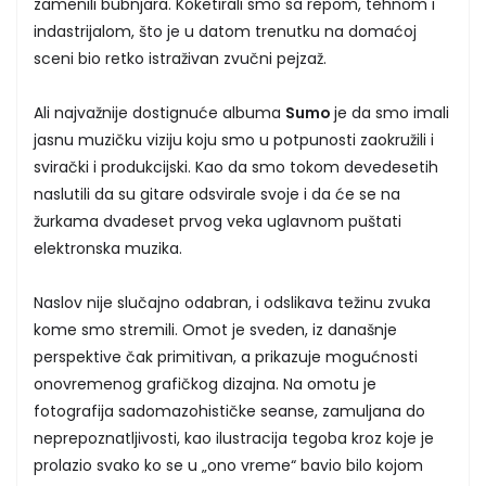
zamenili bubnjara. Koketirali smo sa repom, tehnom i
indastrijalom, što je u datom trenutku na domaćoj
sceni bio retko istraživan zvučni pejzaž.
Ali najvažnije dostignuće albuma
Sumo
je da smo imali
jasnu muzičku viziju koju smo u potpunosti zaokružili i
svirački i produkcijski. Kao da smo tokom devedesetih
naslutili da su gitare odsvirale svoje i da će se na
žurkama dvadeset prvog veka uglavnom puštati
elektronska muzika.
Naslov nije slučajno odabran, i odslikava težinu zvuka
kome smo stremili. Omot je sveden, iz današnje
perspektive čak primitivan, a prikazuje mogućnosti
onovremenog grafičkog dizajna. Na omotu je
fotografija sadomazohističke seanse, zamuljana do
neprepoznatljivosti, kao ilustracija tegoba kroz koje je
prolazio svako ko se u „ono vreme“ bavio bilo kojom