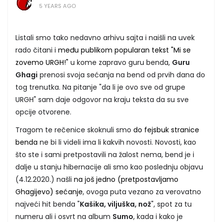
5 YEARS AGO
Listali smo tako nedavno arhivu sajta i naišli na uvek
rado čitani i
među publikom popularan tekst "Mi se
zovemo URGH!"
u kome zapravo guru benda,
Guru
Ghagi
prenosi svoja sećanja na bend od prvih dana do
tog trenutka. Na pitanje "da li je ovo sve od grupe
URGH" sam daje odgovor na kraju teksta da su sve
opcije otvorene.
Tragom te rečenice skoknuli smo
do fejsbuk stranice
benda
ne bi li videli ima li kakvih novosti. Novosti, kao
što ste i sami pretpostavili na žalost nema, bend je i
dalje u stanju hibernacije ali smo kao poslednju objavu
(4.12.2020.) našli
na još jedno (pretpostavljamo
Ghagijevo) sećanje
, ovoga puta vezano za verovatno
najveći hit benda "
Kašika, viljuška, nož
", spot za tu
numeru ali i osvrt na album
Sumo
, kada i kako je