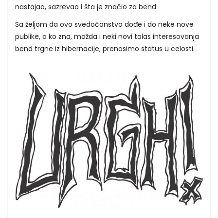
nastajao, sazrevao i šta je značio za bend.
Sa željom da ovo svedočanstvo dođe i do neke nove
publike, a ko zna, možda i neki novi talas interesovanja
bend trgne iz hibernacije, prenosimo status u celosti.