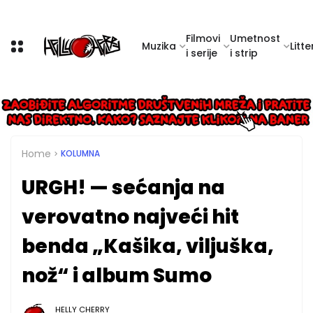
Filmovi
Umetnost
Muzika
Litte
i serije
i strip
Home
KOLUMNA
URGH! — sećanja na
verovatno najveći hit
benda „Kašika, viljuška,
nož“ i album Sumo
HELLY CHERRY