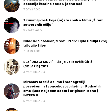
decenije žestine stale u jednu noć
7 DAYS AGO
7 zanimljivosti koje (ni)ste znali o filmu „Širom
zatvorenih očiju“
5 YEARS AGO
Nada kao poslednja reč: „Prah“ Hjua Hauija i kraj
trilogije Silos
7 DAYS AGO
BEZ "DRAGI MOJI" - Lidija Jelisavčić Ćirić
(SOLARIS) 2017
3 MONTHS AGO
Miroslav Stašić o filmu i monografiji
posvećenim Zvoncekovoj bilježnici: Podsetili
smo ljude na jedan dobar i originalni bend |
INTERVJU
5 MONTHS AGO