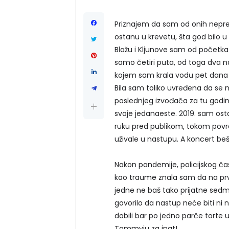
Priznajem da sam od onih nepredv
ostanu u krevetu, šta god bilo u 
Blažu i Kljunove sam od početka
samo četiri puta, od toga dva n
kojem sam krala vodu pet dana j
Bila sam toliko uvređena da se 
poslednjeg izvođača za tu godin
svoje jedanaeste. 2019. sam osta
ruku pred publikom, tokom povra
uživale u nastupu. A koncert beš
Nakon pandemije, policijskog čas
kao traume znala sam da na prvi 
jedne ne baš tako prijatne sedm
govorilo da nastup neće biti ni
dobili bar po jedno parče tort
Tommyju za inat!