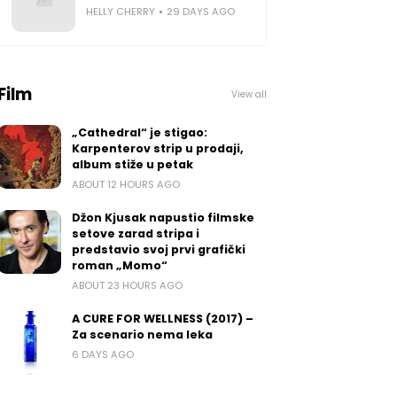
HELLY CHERRY
29 DAYS AGO
Film
View all
„Cathedral“ je stigao:
Karpenterov strip u prodaji,
album stiže u petak
ABOUT 12 HOURS AGO
Džon Kjusak napustio filmske
setove zarad stripa i
predstavio svoj prvi grafički
roman „Momo“
ABOUT 23 HOURS AGO
A CURE FOR WELLNESS (2017) –
Za scenario nema leka
6 DAYS AGO