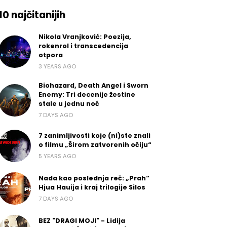
10 najčitanijih
Nikola Vranjković: Poezija,
rokenrol i transcedencija
otpora
3 YEARS AGO
Biohazard, Death Angel i Sworn
Enemy: Tri decenije žestine
stale u jednu noć
7 DAYS AGO
7 zanimljivosti koje (ni)ste znali
o filmu „Širom zatvorenih očiju“
5 YEARS AGO
Nada kao poslednja reč: „Prah“
Hjua Hauija i kraj trilogije Silos
7 DAYS AGO
BEZ "DRAGI MOJI" - Lidija