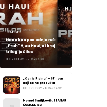
FEATURED
Nada kao poslednja reč:
„Prah“ Hjua Hauija i kraj
trilogije Silos
HELLY CHERRY
7 DAYS AGO
„Osiris Rising“ – SF noar
koji se ne propušta
HELLY CHERRY
17 DAYS AGO
Nenad Smiljković: STANARI
ŠUMSKE 13B