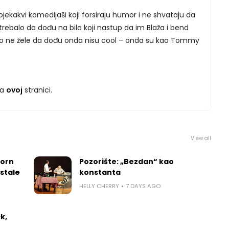
jekakvi komedijaši koji forsiraju humor i ne shvataju da
 trebalo da dođu na bilo koji nastup da im Blaža i bend
Ako ne žele da dođu onda nisu cool – onda su kao Tommy
na
ovoj
stranici.
View all
worn
Pozorište: „Bezdan“ kao
 stale
konstanta
HELLY CHERRY
7 DAYS AGO
k,