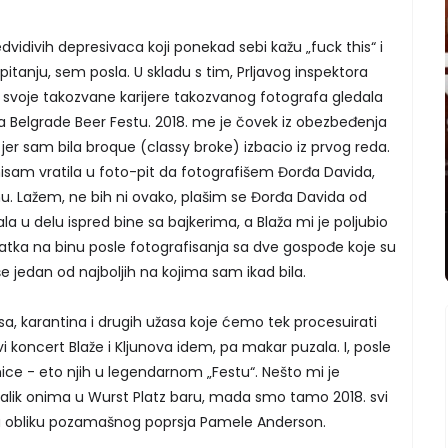
idivih depresivaca koji ponekad sebi kažu „fuck this“ i
pitanju, sem posla. U skladu s tim, Prljavog inspektora
 svoje takozvane karijere takozvanog fotografa gledala
a Belgrade Beer Festu. 2018. me je čovek iz obezbeđenja
er sam bila broque (classy broke) izbacio iz prvog reda.
nisam vratila u foto-pit da fotografišem Đorđa Davida,
u. Lažem, ne bih ni ovako, plašim se Đorđa Davida od
la u delu ispred bine sa bajkerima, a Blaža mi je poljubio
tka na binu posle fotografisanja sa dve gospođe koje su
e jedan od najboljih na kojima sam ikad bila.
a, karantina i drugih užasa koje ćemo tek procesuirati
koncert Blaže i Kljunova idem, pa makar puzala. I, posle
ice - eto njih u legendarnom „Festu“. Nešto mi je
 nalik onima u Wurst Platz baru, mada smo tamo 2018. svi
e u obliku pozamašnog poprsja Pamele Anderson.