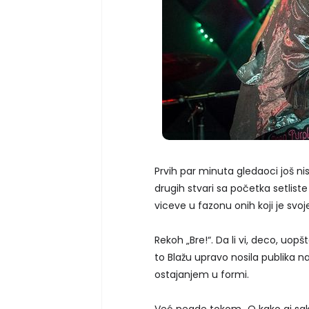
Prvih par minuta gledaoci još nis
drugih stvari sa početka setliste
viceve u fazonu onih koji je svo
Rekoh „Bre!“. Da li vi, deco, uop
to Blažu upravo nosila publika na
ostajanjem u formi.
Već negde tokom „O kako gi saka