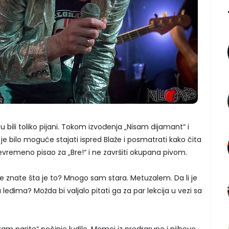
u bili toliko pijani. Tokom izvođenja „Nisam dijamant“ i
 je bilo moguće stajati ispred Blaže i posmatrati kako čita
jevremeno pisao za „Bre!“ i ne završiti okupana pivom.
šte znate šta je to? Mnogo sam stara. Metuzalem. Da li je
 leđima? Možda bi valjalo pitati ga za par lekcija u vezi sa
m parite“ počinje ludilo. Momci iz predrgrupe i njihove