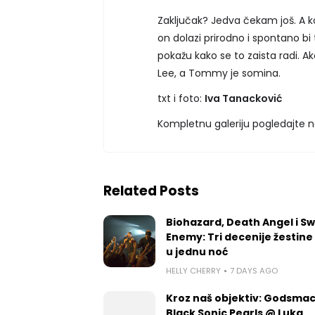
Zaključak? Jedva čekam još. A ko
on dolazi prirodno i spontano bi
pokažu kako se to zaista radi. 
Lee, a Tommy je somina.
txt i foto:
Iva Tanacković
Kompletnu galeriju pogledajte 
Related Posts
Biohazard, Death Angel i S
Enemy: Tri decenije žestine
u jednu noć
HELLY CHERRY
7 DAYS AGO
Kroz naš objektiv: Godsmac
Black Sonic Pearls @ Luka