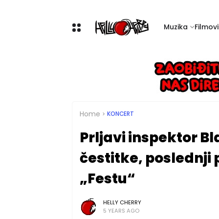
Muzika
Filmovi 
Home
KONCERT
Prljavi inspektor Bla
čestitke, poslednji 
„Festu“
HELLY CHERRY
5 YEARS AGO