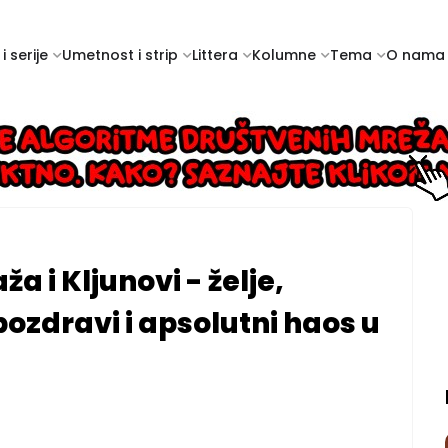
i serije
Umetnost i strip
Littera
Kolumne
Tema
O nama
ža i Kljunovi - želje,
pozdravi i apsolutni haos u