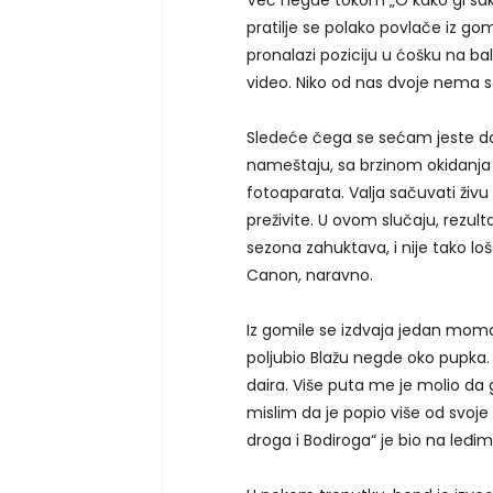
pratilje se polako povlače iz gom
pronalazi poziciju u ćošku na ba
video. Niko od nas dvoje nema se
Sledeće čega se sećam jeste da 
nameštaju, sa brzinom okidanja
fotoaparata. Valja sačuvati živ
preživite. U ovom slučaju, rezult
sezona zahuktava, i nije tako loš
Canon, naravno.
Iz gomile se izdvaja jedan momak
poljubio Blažu negde oko pupka.
daira. Više puta me je molio da 
mislim da je popio više od svo
droga i Bodiroga“ je bio na leđi