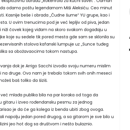
o eksplozivnu obradu „Rokenrola za kućni savet“. Odmah
io da odamo poštu legendarnom Miši Aleksiću. Ceo minut
ti. Kasnije beše i obrada „Čudne šume“ YU grupe, kao i
esta. U ovim trenucima pod je već lepljiv od piva, jedan
kosi niži čovek kojeg viđam na skoro svakom događaju u
ke koje su sedele tik pored mesta gde sam se sklonila su
 rezervisanih stolova kafanski lumpuje uz „Sunce tuđeg
o slika sa obožavaocima tokom nastupa.
ovanja dok je Arrigo Sacchi izvodio svoju numeru mislim
i na druge. Ovo nam je trebalo tokom svih onih meseci
žeš baš toliko da šiziš.
 već mlađa publika bila na par koraka od toga da
vu gitaru i izveo rođendansku pesmu za jednog
arisao je da će ga kolega iz benda ubiti zbog ovoga.
ali napolju jedan pored drugog, a sa gitarom je sve bilo u
izini jeo hot dog sa društvom i nešto bulaznio.