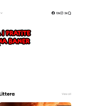
13k
3k
Littera
View all