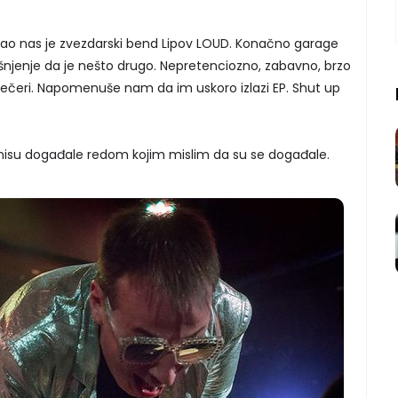
ejao nas je zvezdarski bend Lipov LOUD. Konačno garage
jašnjenje da je nešto drugo. Nepretenciozno, zabavno, brzo
večeri. Napomenuše nam da im uskoro izlazi EP. Shut up
 nisu događale redom kojim mislim da su se događale.