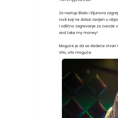
Za nastup Blaže i Kljunova zagr
rock koji ne dolazi zavijen u ob
i odlično zagrevanje za zvezde 
and take my money!
Moguće je da se sledeće stvari
Vrlo, vrlo moguće.