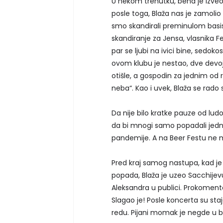
U nekom trenutku, bend je izve
posle toga, Blaža nas je zamol
smo skandirali preminulom basis
skandiranje za Jensa, vlasnika F
par se ljubi na ivici bine, sedo
ovom klubu je nestao, dve devoj
otišle, a gospodin za jednim od
neba“. Kao i uvek, Blaža se rad
Da nije bilo kratke pauze od lud
da bi mnogi samo popadali jedn
pandemije. A na Beer Festu ne mo
Pred kraj samog nastupa, kad je
popada, Blaža je uzeo Sacchije
Aleksandra u publici. Prokoment
Slagao je! Posle koncerta su staj
redu. Pijani momak je negde u bl