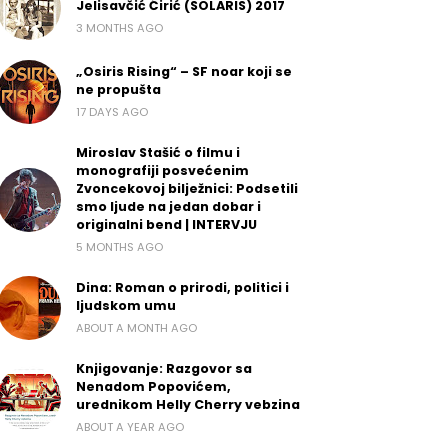
Jelisavčić Ćirić (SOLARIS) 2017
3 MONTHS AGO
„Osiris Rising“ – SF noar koji se
ne propušta
17 DAYS AGO
Miroslav Stašić o filmu i
monografiji posvećenim
Zvoncekovoj bilježnici: Podsetili
smo ljude na jedan dobar i
originalni bend | INTERVJU
5 MONTHS AGO
Dina: Roman o prirodi, politici i
ljudskom umu
ABOUT A MONTH AGO
Knjigovanje: Razgovor sa
Nenadom Popovićem,
urednikom Helly Cherry vebzina
ABOUT A YEAR AGO