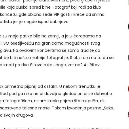
ile koja đuska ispred bine. Fotograf koji radi za klub
lkončetu, gde obično sede VIP gosti i kreće da snima
tlistu jer je negde ispod bubnjeva.
su moje patike bile na zemlji, a ja u čarapama na
 i ISO osetljivošću na granicama mogućnosti svog
u glavu. Na ovakvim koncertima se samo trudite da
at će biti nešto mutnije fotografije. S obzirom na to da se
e imati po dve čitave ruke i noge, zar ne? A i čitav
 primetno pijaniji od ostalih. U nekom trenutku je
 Kad god ga niko ne bi dovoljno gledao on bi se dohvatio
ga fotografišem, nisam imala pojma šta mi priča, ali
je sopstvene telesne mase. Tokom izvođenja pesme „Seks,
ma svojih drugova.