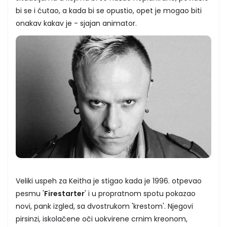
bi se i ćutao, a kada bi se opustio, opet je mogao biti
onakav kakav je - sjajan animator.
Veliki uspeh za Keitha je stigao kada je 1996. otpevao
pesmu '
Firestarter
' i u propratnom spotu pokazao
novi, pank izgled, sa dvostrukom 'krestom'. Njegovi
pirsinzi, iskolačene oči uokvirene crnim kreonom,