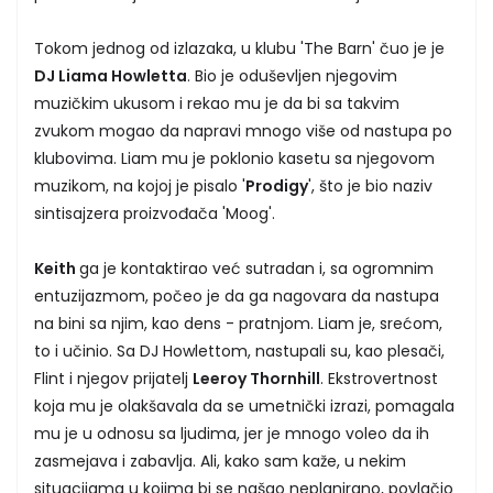
Tokom jednog od izlazaka, u klubu 'The Barn' čuo je je
DJ Liama Howletta
. Bio je oduševljen njegovim
muzičkim ukusom i rekao mu je da bi sa takvim
zvukom mogao da napravi mnogo više od nastupa po
klubovima. Liam mu je poklonio kasetu sa njegovom
muzikom, na kojoj je pisalo '
Prodigy
', što je bio naziv
sintisajzera proizvođača 'Moog'.
Keith
ga je kontaktirao već sutradan i, sa ogromnim
entuzijazmom, počeo je da ga nagovara da nastupa
na bini sa njim, kao dens - pratnjom. Liam je, srećom,
to i učinio. Sa DJ Howlettom, nastupali su, kao plesači,
Flint i njegov prijatelj
Leeroy Thornhill
. Ekstrovertnost
koja mu je olakšavala da se umetnički izrazi, pomagala
mu je u odnosu sa ljudima, jer je mnogo voleo da ih
zasmejava i zabavlja. Ali, kako sam kaže, u nekim
situacijama u kojima bi se našao neplanirano, povlačio