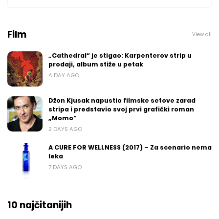
Film
View all
„Cathedral“ je stigao: Karpenterov strip u
prodaji, album stiže u petak
A DAY AGO
Džon Kjusak napustio filmske setove zarad
stripa i predstavio svoj prvi grafički roman
„Momo“
2 DAYS AGO
A CURE FOR WELLNESS (2017) – Za scenario nema
leka
7 DAYS AGO
10 najčitanijih