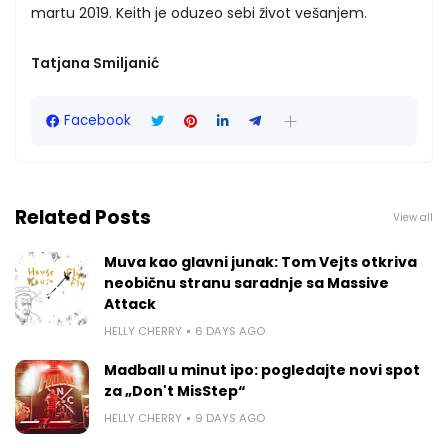
martu 2019. Keith je oduzeo sebi život vešanjem.
Tatjana Smiljanić
Facebook
Related Posts
View all
Muva kao glavni junak: Tom Vejts otkriva
neobičnu stranu saradnje sa Massive
Attack
HELLY CHERRY
6 DAYS AGO
Madball u minut ipo: pogledajte novi spot
za „Don't MisStep“
HELLY CHERRY
9 DAYS AGO