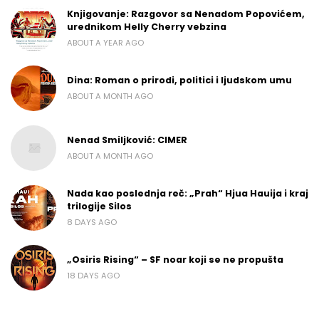
Knjigovanje: Razgovor sa Nenadom Popovićem,
urednikom Helly Cherry vebzina
ABOUT A YEAR AGO
Dina: Roman o prirodi, politici i ljudskom umu
ABOUT A MONTH AGO
Nenad Smiljković: CIMER
ABOUT A MONTH AGO
Nada kao poslednja reč: „Prah“ Hjua Hauija i kraj
trilogije Silos
8 DAYS AGO
„Osiris Rising“ – SF noar koji se ne propušta
18 DAYS AGO