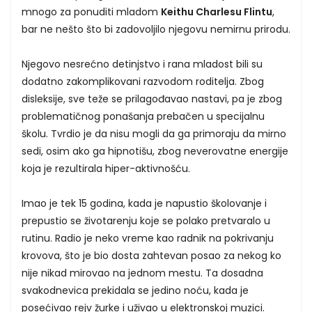
mnogo za ponuditi mladom
Keithu Charlesu Flintu
,
bar ne nešto što bi zadovoljilo njegovu nemirnu prirodu.
Njegovo nesrećno detinjstvo i rana mladost bili su
dodatno zakomplikovani razvodom roditelja. Zbog
disleksije, sve teže se prilagođavao nastavi, pa je zbog
problematičnog ponašanja prebačen u specijalnu
školu. Tvrdio je da nisu mogli da ga primoraju da mirno
sedi, osim ako ga hipnotišu, zbog neverovatne energije
koja je rezultirala hiper-aktivnošću.
Imao je tek 15 godina, kada je napustio školovanje i
prepustio se životarenju koje se polako pretvaralo u
rutinu. Radio je neko vreme kao radnik na pokrivanju
krovova, što je bio dosta zahtevan posao za nekog ko
nije nikad mirovao na jednom mestu. Ta dosadna
svakodnevica prekidala se jedino noću, kada je
posećivao rejv žurke i uživao u elektronskoj muzici.