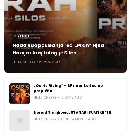
FEATURED
Nada kao poslednja reč: „Prah“ Hjua
Hauija i kraj trilogije Silos
HELLY CHERRY
8 DAYS AGO
„Osiris Rising“ – SF noar koji se ne
propušta
HELLY CHERRY
18 DAYS AGO
Nenad Smiljković: STANARI ŠUMSKE 13B
HELLY CHERRY
ABOUT A MONTH AGO