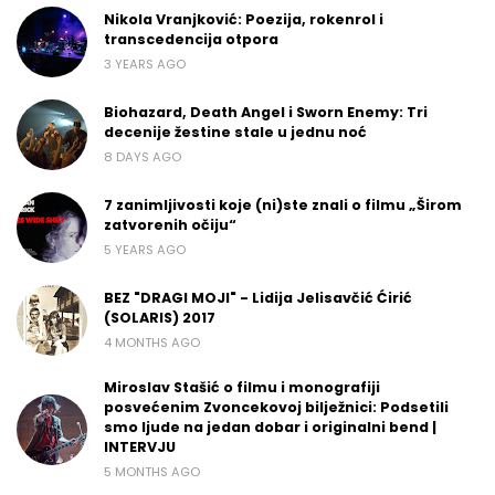
Nikola Vranjković: Poezija, rokenrol i
transcedencija otpora
3 YEARS AGO
Biohazard, Death Angel i Sworn Enemy: Tri
decenije žestine stale u jednu noć
8 DAYS AGO
7 zanimljivosti koje (ni)ste znali o filmu „Širom
zatvorenih očiju“
5 YEARS AGO
BEZ "DRAGI MOJI" - Lidija Jelisavčić Ćirić
(SOLARIS) 2017
4 MONTHS AGO
Miroslav Stašić o filmu i monografiji
posvećenim Zvoncekovoj bilježnici: Podsetili
smo ljude na jedan dobar i originalni bend |
INTERVJU
5 MONTHS AGO