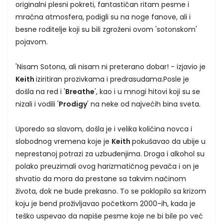
originalni plesni pokreti, fantastičan ritam pesme i
mračna atmosfera, podigli su na noge fanove, ali i
besne roditelje koji su bili zgroženi ovom 'sotonskom'
pojavom.
'Nisam Sotona, ali nisam ni preterano dobar! - izjavio je
Keith
iziritiran prozivkama i predrasudama.Posle je
došla na red i '
Breathe
', kao i u mnogi hitovi koji su se
nizali i vodili '
Prodigy
' na neke od najvećih bina sveta.
Uporedo sa slavom, došla je i velika količina novca i
slobodnog vremena koje je
Keith
pokušavao da ubije u
neprestanoj potrazi za uzbuđenjima. Droga i alkohol su
polako preuzimali ovog harizmatičnog pevača i on je
shvatio da mora da prestane sa takvim načinom
života, dok ne bude prekasno. To se poklopilo sa krizom
koju je bend proživljavao početkom 2000-ih, kada je
teško uspevao da napiše pesme koje ne bi bile po već