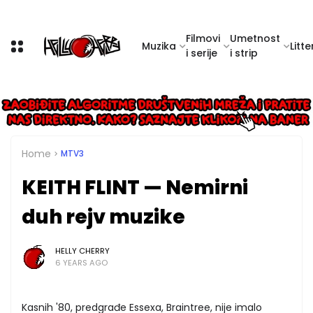
Filmovi
Umetnost
Muzika
Litte
i serije
i strip
Home
MTV3
KEITH FLINT — Nemirni
duh rejv muzike
HELLY CHERRY
6 YEARS AGO
Kasnih '80, predgrađe Essexa, Braintree, nije imalo