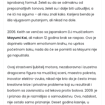
isprobanoj formuli. Želeli su da se odmaknu od
prepoznatljivih tonova, želeli su i dalje biti uzbudljivi, a
ne ići na sigurno - ali nisu znali kako. Karijera benda je
išla vijugavom putanjom, ali nikad na dole.
2006. Keith se venčao sa japanskom DJ muzičarkom
Mayumi Kai
, ali nakon 12 godina brak se raspao. Ovo je
doprinelo velikom emotivnom krahu, no uprkos
početnom šoku, nada da će se pomiriti sa Mayumi nije
ga napuštala.
Ovaj strastveni ljubitelj motora, nezaboravna i izuzetno
dragocena figura na muzičkoj sceni, maestro pokreta,
inovator elektro-zvuka, nikad nije krio da je često imao
kreativne krize i privatne probleme koji su rezultirali i
borbom sa zavisnošću od lekova protiv bolova. 2009. je
i priznao da je razmišljao o samoubistvu. Ovo, nažalost,
nije ostalo samo priznanje. Deset godina kasnije, u