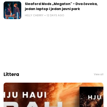
Sleaford Mods „Megaton" - Dva čoveka,
jedan laptop i jedan javni park
HELLY CHERRY
12 DAYS AGO
Littera
View all