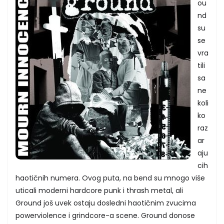
ou
nd
su
se
vra
tili
sa
ne
koli
ko
raz
ar
aju
cih
haotičnih numera. Ovog puta, na bend su mnogo više
uticali moderni hardcore punk i thrash metal, ali
Ground još uvek ostaju dosledni haotičnim zvucima
powerviolence i grindcore-a scene. Ground donose