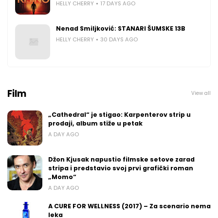
HELLY CHERRY
17 DAYS AGO
Nenad Smiljković: STANARI ŠUMSKE 13B
HELLY CHERRY
30 DAYS AGO
Film
View all
„Cathedral“ je stigao: Karpenterov strip u
prodaji, album stiže u petak
A DAY AGO
Džon Kjusak napustio filmske setove zarad
stripa i predstavio svoj prvi grafički roman
„Momo“
A DAY AGO
A CURE FOR WELLNESS (2017) – Za scenario nema
leka