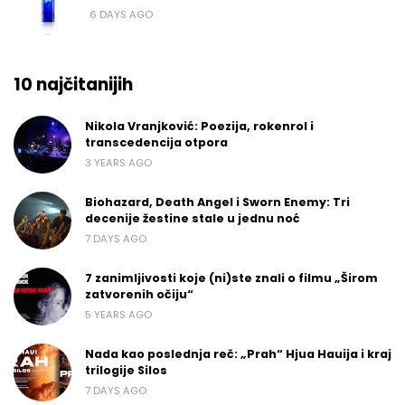
6 DAYS AGO
10 najčitanijih
Nikola Vranjković: Poezija, rokenrol i
transcedencija otpora
3 YEARS AGO
Biohazard, Death Angel i Sworn Enemy: Tri
decenije žestine stale u jednu noć
7 DAYS AGO
7 zanimljivosti koje (ni)ste znali o filmu „Širom
zatvorenih očiju“
5 YEARS AGO
Nada kao poslednja reč: „Prah“ Hjua Hauija i kraj
trilogije Silos
7 DAYS AGO