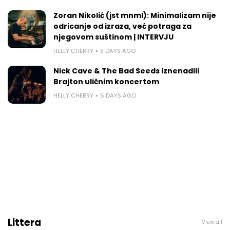
Zoran Nikolić (jst mnml): Minimalizam nije
odricanje od izraza, već potraga za
njegovom suštinom | INTERVJU
HELLY CHERRY
3 DAYS AGO
Nick Cave & The Bad Seeds iznenadili
Brajton uličnim koncertom
HELLY CHERRY
6 DAYS AGO
Littera
View all