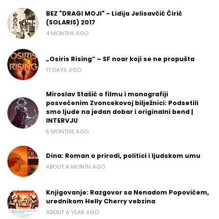
BEZ "DRAGI MOJI" - Lidija Jelisavčić Ćirić
(SOLARIS) 2017
4 MONTHS AGO
„Osiris Rising“ – SF noar koji se ne propušta
17 DAYS AGO
Miroslav Stašić o filmu i monografiji
posvećenim Zvoncekovoj bilježnici: Podsetili
smo ljude na jedan dobar i originalni bend |
INTERVJU
5 MONTHS AGO
Dina: Roman o prirodi, politici i ljudskom umu
ABOUT A MONTH AGO
Knjigovanje: Razgovor sa Nenadom Popovićem,
urednikom Helly Cherry vebzina
ABOUT A YEAR AGO