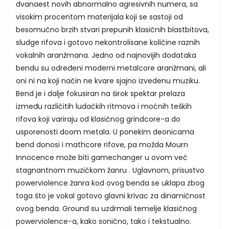
dvanaest novih abnormalno agresivnih numera, sa
visokim procentom materijala koji se sastoji od
besomučno brzih stvari prepunih klasičnih blastbitova,
sludge rifova i gotovo nekontrolisane količine raznih
vokalnih aranžmana. Jedno od najnovijih dodataka
bendu su određeni moderni metalcore aranžmani, ali
oni ni na koji način ne kvare sjajno izvedenu muziku.
Bend je i dalje fokusiran na širok spektar prelaza
između različitih ludačkih ritmova i moćnih teških
rifova koji variraju od klasičnog grindcore-a do
usporenosti doom metala. U ponekim deonicama
bend donosi i mathcore rifove, pa možda Mourn
Innocence može biti gamechanger u ovom već
stagnantnom muzičkom žanru . Uglavnom, prisustvo
powerviolence žanra kod ovog benda se uklapa zbog
toga što je vokal gotovo glavni krivac za dinamičnost
ovog benda. Ground su uzdrmali temelje klasičnog
powerviolence-a, kako sonično, tako i tekstualno.