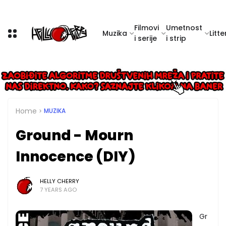
Filmovi
Umetnost
Muzika
Litte
i serije
i strip
Home
MUZIKA
Ground - Mourn
Innocence (DIY)
HELLY CHERRY
7 YEARS AGO
Gr