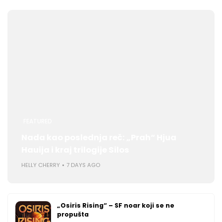
FEATURED
Nada kao poslednja reč: „Prah“ Hjua
Hauija i kraj trilogije Silos
HELLY CHERRY
7 DAYS AGO
„Osiris Rising“ – SF noar koji se ne
propušta