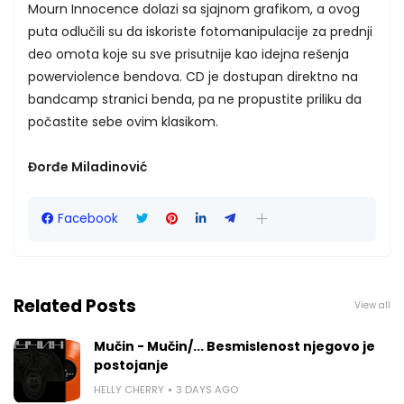
Mourn Innocence dolazi sa sjajnom grafikom, a ovog
puta odlučili su da iskoriste fotomanipulacije za prednji
deo omota koje su sve prisutnije kao idejna rešenja
powerviolence bendova. CD je dostupan direktno na
bandcamp stranici benda, pa ne propustite priliku da
počastite sebe ovim klasikom.
Đorđe Miladinović
Facebook
Related Posts
View all
Mučin - Mučin/... Besmislenost njegovo je
postojanje
HELLY CHERRY
3 DAYS AGO