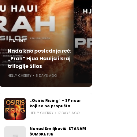
FEATURED
Nada kao poslednja reč:
„Prah“ Hjua Hauija i kraj
trilogije Silos
HELLY CHERRY
8 DAYS AGO
„Osiris Rising“ – SF noar
koji se ne propušta
HELLY CHERRY
17 DAYS AGO
Nenad Smiljković: STANARI
ŠUMSKE 13B