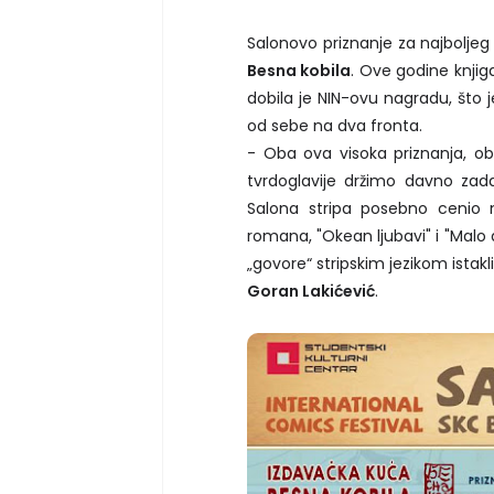
Salonovo priznanje za najboljeg
Besna kobila
. Ove godine knjig
dobila je NIN-ovu nagradu, što
od sebe na dva fronta.
- Oba ova visoka priznanja, oba
tvrdoglavije držimo davno zad
Salona stripa posebno cenio
romana, "Okean ljubavi" i "Malo dr
„govore“ stripskim jezikom istakl
Goran Lakićević
.