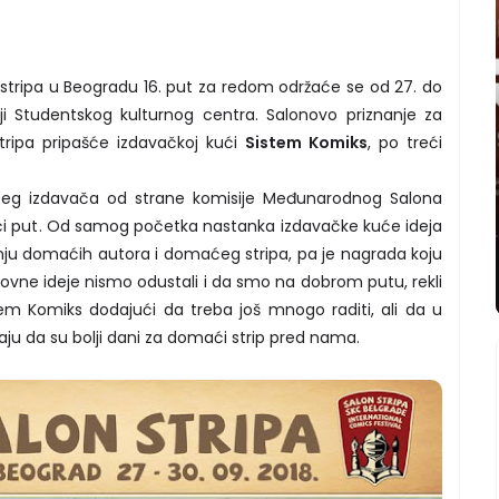
stripa u Beogradu 16. put za redom održaće se od 27. do
ji Studentskog kulturnog centra. Salonovo priznanje za
ripa pripašće izdavačkoj kući
Sistem Komiks
, po treći
eg izdavača od strane komisije Međunarodnog Salona
reći put. Od samog početka nastanka izdavačke kuće ideja
nju domaćih autora i domaćeg stripa, pa je nagrada koju
ovne ideje nismo odustali i da smo na dobrom putu, rekli
em Komiks dodajući da treba još mnogo raditi, ali da u
aju da su bolji dani za domaći strip pred nama.