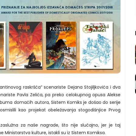
stantinovog raskršća” scenariste Dejana Stojiljkovića i dva
enariste Pavla Zelića, pa preko celokupnog opusa Alekse
albuma domaćih autora, Sistem Komiks je došao do serije
osmislili kao projekat obeležavanja stogodišnjice Prvog
 zaslužna za naše nagrade, što nije slučajno, jer je taj
e Ministarstva kulture, istakli su iz Sistem Komiksa.