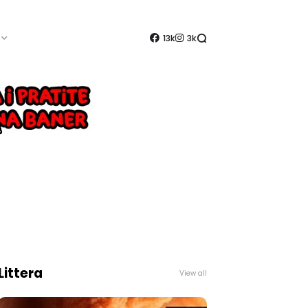
13k
3k
Littera
View all