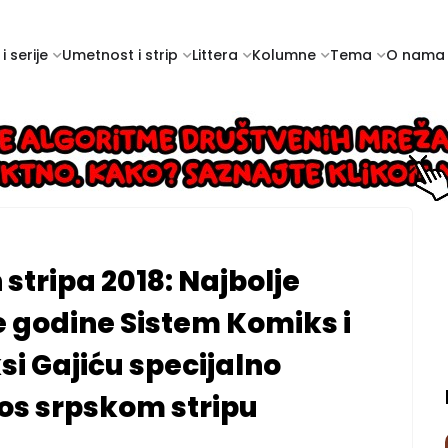
i serije
Umetnost i strip
Littera
Kolumne
Tema
O nama
tripa 2018: Najbolje
 godine Sistem Komiks i
si Gajiću specijalno
nos srpskom stripu