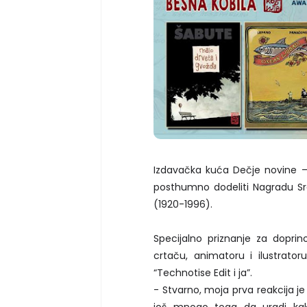
Izdavačka kuća Dečje novine – 
posthumno dodeliti Nagradu Sr
(1920-1996).
Specijalno priznanje za doprin
crtaču, animatoru i ilustratoru
“Technotise Edit i ja”.
- Stvarno, moja prva reakcija je