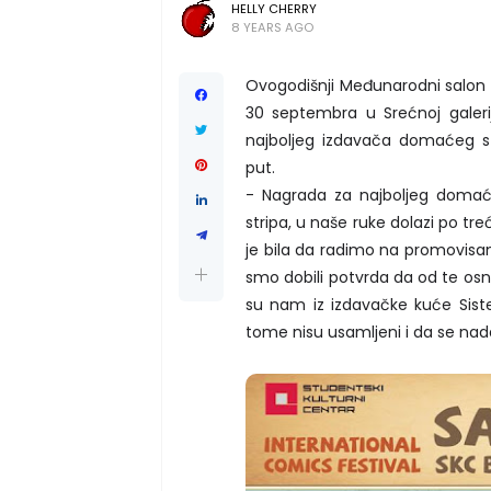
HELLY CHERRY
8 YEARS AGO
Ovogodišnji Međunarodni salon 
30 septembra u Srećnoj galeri
najboljeg izdavača domaćeg st
put.
- Nagrada za najboljeg domać
stripa, u naše ruke dolazi po t
je bila da radimo na promovisa
smo dobili potvrda da od te osn
su nam iz izdavačke kuće Sist
tome nisu usamljeni i da se nad