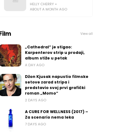
HELLY CHERRY
ABOUT A MONTH AGO
Film
View all
„Cathedral“ je stigao:
Karpenterov strip u prodaji,
album stiže u petak
A DAY AGO
Džon Kjusak napustio filmske
setove zarad stripa i
predstavio svoj prvi grafički
roman „Momo“
2 DAYS AGO
A CURE FOR WELLNESS (2017) –
Za scenario nema leka
7 DAYS AGO