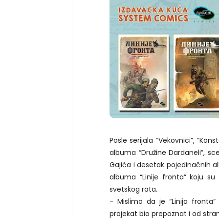
Posle serijala “Vekovnici”, ”Kon
albuma “Družine Dardaneli”, sc
Gajića i desetak pojedinačnih 
albuma “Linije fronta” koju su 
svetskog rata.
- Mislimo da je “Linija fronta”
projekat bio prepoznat i od stran