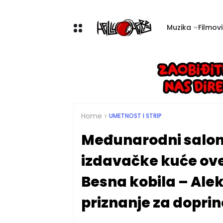
Muzika
Filmovi 
Home
UMETNOST I STRIP
Međunarodni salon s
izdavačke kuće ove
Besna kobila – Alek
priznanje za dopri