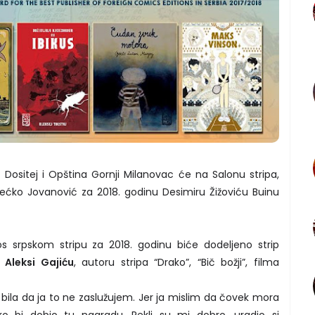
Dositej i Opština Gornji Milanovac će na Salonu stripa,
ećko Jovanović za 2018. godinu Desimiru Žižoviću Buinu
os srpskom stripu za 2018. godinu biće dodeljeno strip
Aleksi Gajiću
, autoru stripa “Drako”, “Bič božji”, filma
 bila da ja to ne zaslužujem. Jer ja mislim da čovek mora