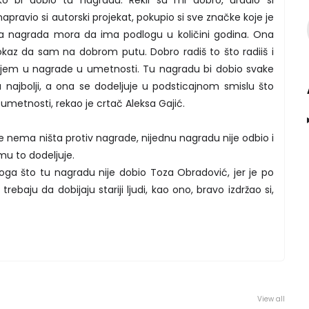
 bi dobio tu nagradu. Rekli su mi dobro, uradio si
”, napravio si autorski projekat, pokupio si sve značke koje je
kva nagrada mora da ima podlogu u količini godina. Ona
okaz da sam na dobrom putu. Dobro radiš to što radiiš i
ujem u nagrade u umetnosti. Tu nagradu bi dobio svake
a najbolji, a ona se dodeljuje u podsticajnom smislu što
 umetnosti, rekao je crtač Aleksa Gajić.
e nema ništa protiv nagrade, nijednu nagradu nije odbio i
 mu to dodeljuje.
oga što tu nagradu nije dobio Toza Obradović, jer je po
ebaju da dobijaju stariji ljudi, kao ono, bravo izdržao si,
View all