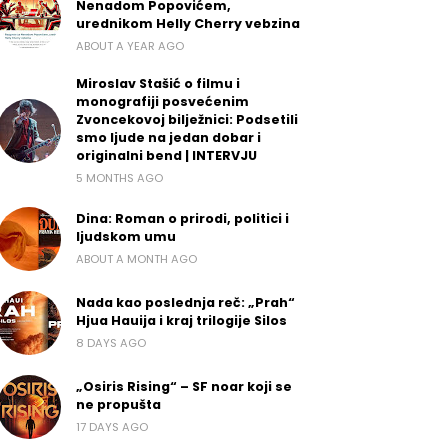
Nenadom Popovićem,
urednikom Helly Cherry vebzina
ABOUT A YEAR AGO
Miroslav Stašić o filmu i
monografiji posvećenim
Zvoncekovoj bilježnici: Podsetili
smo ljude na jedan dobar i
originalni bend | INTERVJU
5 MONTHS AGO
Dina: Roman o prirodi, politici i
ljudskom umu
ABOUT A MONTH AGO
Nada kao poslednja reč: „Prah“
Hjua Hauija i kraj trilogije Silos
8 DAYS AGO
„Osiris Rising“ – SF noar koji se
ne propušta
17 DAYS AGO