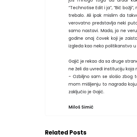
još mnogo toga da uradi kako
“Technotise Edit i ja”, “Bič božji
trebalo. Ali ipak mislim da ta
verovatno predstavlja neki put
samo nastavi. Mada, ja ne ver
godine onaj čovek koji je zaist
izgleda kao neko politikanstvo u
Gajić je rekao da sa druge stran
ne želi da uvredi instituciju koja
- Ozbiljno sam se slošio zbog t
mom mišljenju to nagrada koju tr
zaključio je Gajić.
Miloš Simić
Related Posts