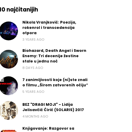
10 najčitanijih
Nikola Vranjković: Poezija,
rokenrol i transcedencija
otpora
3 YEARS AGO
Biohazard, Death Angel i Sworn
Enemy: Tri decenije žestine
stale u jednu noć
8 DAYS AGO
7 zanimljivosti koje (ni)ste znali
o filmu „Širom zatvorenih očiju“
5 YEARS AGO
BEZ "DRAGI MOJI" - Lidija
Jelisavčić Ćirić (SOLARIS) 2017
4 MONTHS AGO
Knjigovanje: Razgovor sa