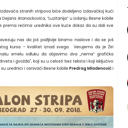
 izdavača stranih stripova biće dodeljeno izdavačkoj kući
a Dejana Atanackovića, “Luzitanija” u izdanju Besne kobile
 je prema rečima urednika ove kuće dokaz da su dali sve
vezuju nas da još pažljivije biramo naslove i da se još
atog kursa – kvalitet iznad svega. Verujemo da je Žiri
 našu smelu odluku da objavimo dva „nema“ grafička
veta i gvožđa", koji su u celosti bez teksta i koji isključivo
i su urednici i osnivači Besne kobile
Predrag Mladenović
i