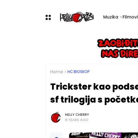
Muzika
Filmovi 
Home
HC BIOSKOP
Trickster kao podse
sf trilogija s početk
HELLY CHERRY
8 YEARS AGO