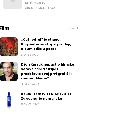
HELLY CHERRY
ABOUT A MONTH AGO
Film
View all
„Cathedral“ je stigao:
Karpenterov strip u prodaji,
album stiže u petak
3 DAYS AGO
Džon Kjusak napustio filmske
setove zarad stripa i
predstavio svoj prvi grafički
roman „Momo“
3 DAYS AGO
A CURE FOR WELLNESS (2017) –
Za scenario nema leka
8 DAYS AGO