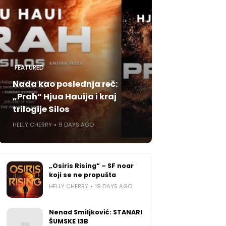
FEATURED
Nada kao poslednja reč:
„Prah“ Hjua Hauija i kraj
trilogije Silos
HELLY CHERRY
9 DAYS AGO
„Osiris Rising“ – SF noar
koji se ne propušta
HELLY CHERRY
19 DAYS AGO
Nenad Smiljković: STANARI
ŠUMSKE 13B