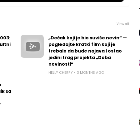
View all
2003:
„Dečak koji je bio suviše nevin“ —
ultni
pogledajte kratki film koji je
trebalo da bude najava i ostao
jedini trag projekta „Doba
nevinosti“
HELLY CHERRY
3 MONTHS AGO
o
ik sa
r