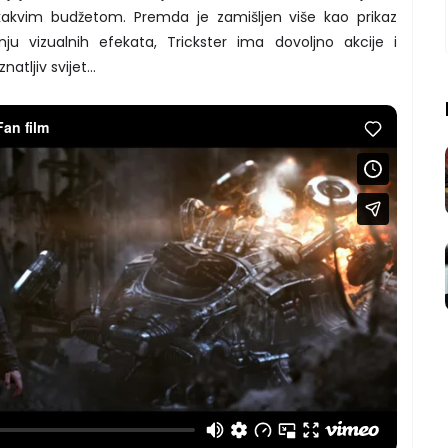
nikakvim budžetom. Premda je zamišljen više kao prikaz
ju vizualnih efekata, Trickster ima dovoljno akcije i
natljiv svijet…