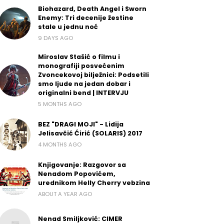
Biohazard, Death Angel i Sworn
Enemy: Tri decenije žestine
stale u jednu noć
9 DAYS AGO
Miroslav Stašić o filmu i
monografiji posvećenim
Zvoncekovoj bilježnici: Podsetili
smo ljude na jedan dobar i
originalni bend | INTERVJU
5 MONTHS AGO
BEZ "DRAGI MOJI" - Lidija
Jelisavčić Ćirić (SOLARIS) 2017
4 MONTHS AGO
Knjigovanje: Razgovor sa
Nenadom Popovićem,
urednikom Helly Cherry vebzina
ABOUT A YEAR AGO
Nenad Smiljković: CIMER