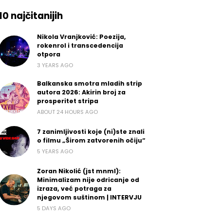
10 najčitanijih
Nikola Vranjković: Poezija,
rokenrol i transcedencija
otpora
3 YEARS AGO
Balkanska smotra mladih strip
autora 2026: Akirin broj za
prosperitet stripa
ABOUT 24 HOURS AGO
7 zanimljivosti koje (ni)ste znali
o filmu „Širom zatvorenih očiju“
5 YEARS AGO
Zoran Nikolić (jst mnml):
Minimalizam nije odricanje od
izraza, već potraga za
njegovom suštinom | INTERVJU
5 DAYS AGO