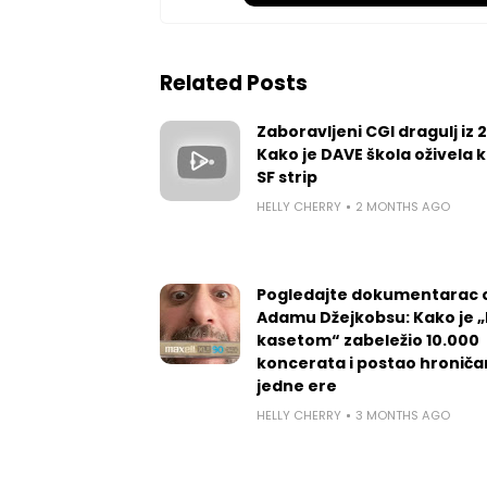
Related Posts
Zaboravljeni CGI dragulj iz 
Kako je DAVE škola oživela k
SF strip
HELLY CHERRY
2 MONTHS AGO
Pogledajte dokumentarac 
Adamu Džejkobsu: Kako je „l
kasetom“ zabeležio 10.000
koncerata i postao hroniča
jedne ere
HELLY CHERRY
3 MONTHS AGO