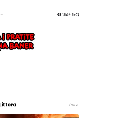
13k
3k
Littera
View all