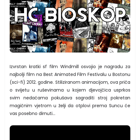
Izvrstan kratki sf film Windmill osvojio je nagradu za
najbolji film na Best Animated Film Festivalu u Bostonu
(sci-fi) 2012. godine. Stiliziranom animacijom, ova priča
o svijetu u ruševinama u kojem djevojčica usprkos
svim nedaćama pokušava sagraditi stroj pokretan
magičnim vjetrom u želji da otplovi prema Suncu će
vas posebno dirnuti…