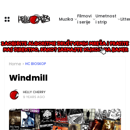
Filmovi
Umetnost
Muzika
Litte
i serije
i strip
Home
HC BIOSKOP
Windmill
HELLY CHERRY
9 YEARS AGO