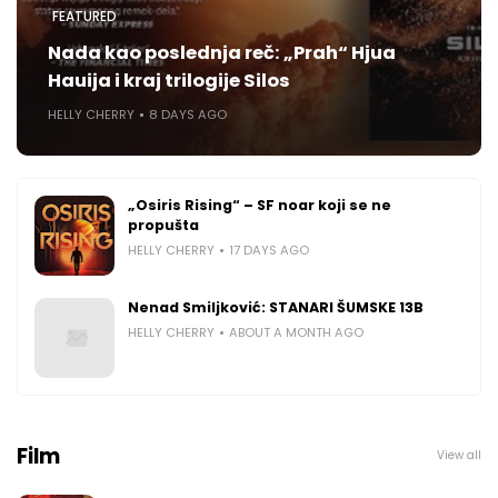
FEATURED
Nada kao poslednja reč: „Prah“ Hjua
Hauija i kraj trilogije Silos
HELLY CHERRY
8 DAYS AGO
„Osiris Rising“ – SF noar koji se ne
propušta
HELLY CHERRY
17 DAYS AGO
Nenad Smiljković: STANARI ŠUMSKE 13B
HELLY CHERRY
ABOUT A MONTH AGO
Film
View all