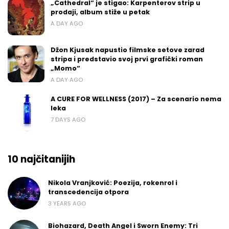
„Cathedral“ je stigao: Karpenterov strip u
prodaji, album stiže u petak
A DAY AGO
Džon Kjusak napustio filmske setove zarad
stripa i predstavio svoj prvi grafički roman
„Momo“
A DAY AGO
A CURE FOR WELLNESS (2017) – Za scenario nema
leka
7 DAYS AGO
10 najčitanijih
Nikola Vranjković: Poezija, rokenrol i
transcedencija otpora
3 YEARS AGO
Biohazard, Death Angel i Sworn Enemy: Tri