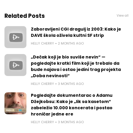
Related Posts
View all
Zaboravljeni CGI dragulj iz 2003: Kako je
DAVE škola oživela kultni SF strip
HELLY CHERRY
2 MONTHS AGO
„Dečak koji je bio suviše nevin“ —
pogledajte kratki film koji je trebalo da
bude najava i ostao jedini trag projekta
„Doba nevinosti“
HELLY CHERRY
3 MONTHS AGO
Pogledajte dokumentarac o Adamu
Džejkobsu: Kako je „lik sa kasetom“
zabeležio 10.000 koncerata i postao
hroničar jedne ere
HELLY CHERRY
3 MONTHS AGO