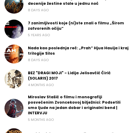
decenije žestine stale u jednu noć
8 DAYS AGO
7 zanimljivosti koje (ni)ste znali o filmu „Širom
zatvorenih očiju“
5 YEARS AGO
Nada kao poslednja reč: „Prah“ Hjua Hauija i kraj
trilogije Silos
8 DAYS AGO
BEZ "DRAGI MOJI" - Lidija Jelisavčić Ćirić
(SOLARIS) 2017
4 MONTHS AGO
Miroslav Stašić o filmu i monografiji
posvećenim Zvoncekovoj bilježnici: Podsetili
smo ljude na jedan dobar i originalni bend |
INTERVJU
5 MONTHS AGO