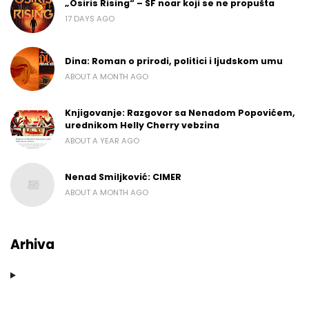
„Osiris Rising“ – SF noar koji se ne propušta
17 DAYS AGO
Dina: Roman o prirodi, politici i ljudskom umu
ABOUT A MONTH AGO
Knjigovanje: Razgovor sa Nenadom Popovićem,
urednikom Helly Cherry vebzina
ABOUT A YEAR AGO
Nenad Smiljković: CIMER
ABOUT A MONTH AGO
Arhiva