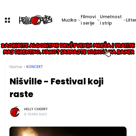
Filmovi
Umetnost
Muzika
Litte
i serije
i strip
Home
KONCERT
Nišville - Festival koji
raste
HELLY CHERRY
9 YEARS AGO