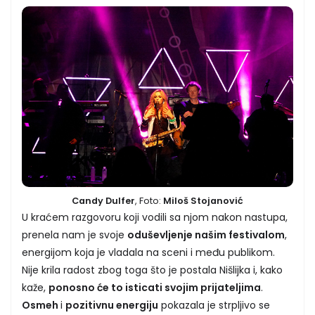
Candy Dulfer
, Foto:
Miloš Stojanović
U kraćem razgovoru koji vodili sa njom nakon nastupa,
prenela nam je svoje
oduševljenje našim festivalom
,
energijom koja je vladala na sceni i među publikom.
Nije krila radost zbog toga što je postala Nišlijka i, kako
kaže,
ponosno će to isticati svojim prijateljima
.
Osmeh
i
pozitivnu energiju
pokazala je strpljivo se