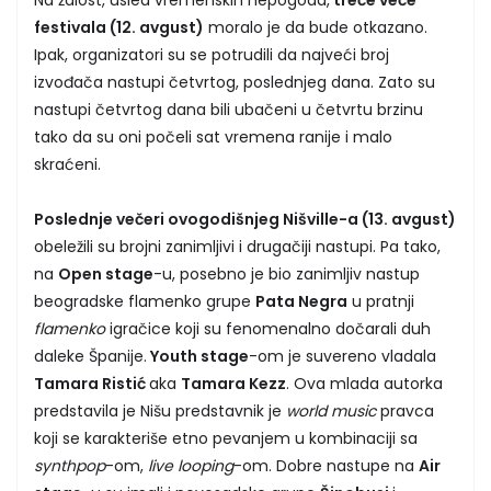
festivala (12. avgust)
moralo je da bude otkazano.
Ipak, organizatori su se potrudili da najveći broj
izvođača nastupi četvrtog, poslednjeg dana. Zato su
nastupi četvrtog dana bili ubačeni u četvrtu brzinu
tako da su oni počeli sat vremena ranije i malo
skraćeni.
Poslednje večeri ovogodišnjeg Nišville-a (13. avgust)
obeležili su brojni zanimljivi i drugačiji nastupi. Pa tako,
na
Open stage
-u, posebno je bio zanimljiv nastup
beogradske flamenko grupe
Pata Negra
u pratnji
flamenko
igračice koji su fenomenalno dočarali duh
daleke Španije.
Youth stage
-om je suvereno vladala
Tamara Ristić
aka
Tamara Kezz
. Ova mlada autorka
predstavila je Nišu predstavnik je
world music
pravca
koji se karakteriše etno pevanjem u kombinaciji sa
synthpop
-om,
live looping
-om. Dobre nastupe na
Air