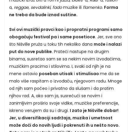
muzički izraz biti u formi
jazza
,
blues
-a,
R&B
-a,
fusion
-
a,
reggae
,
sevdalinki
,
fado
muzike ili
flamenko
.
Forma
ne treba da bude iznad suštine.
Svi ovi muzički pravci kao i propratni programi samo
obogaćuju festival pa i same posetioce
. Jer, sve ono
što Nišville pruža u toku tih nekoliko dana
može i nalazi
put do nove publike
. Prateći nastupe na drugim
binama, susretao sam se sa nekim novim izvođačima,
muzičkim pracima i stilovima. I, svaki od njih je na
mene ostavio
poseban utisak
i
stimulisao
me da se
malo više raspitam o izvođaču, njegovom radu. Mnoge
od njih sam počeo i privatno da slušam i da pratim
njihov rad. A, ako sam ja, susrećući se novim i
zanimljivim proširio svoje vidike, muzičke preferencije,
iskreno verujem da su i drugi.
I zato je Nišville dobar!
Jer, u diversifikaciji sadržaja, muzika i umetnost
može doći do novih ljudi i pokrenuti ih u nešto novo.