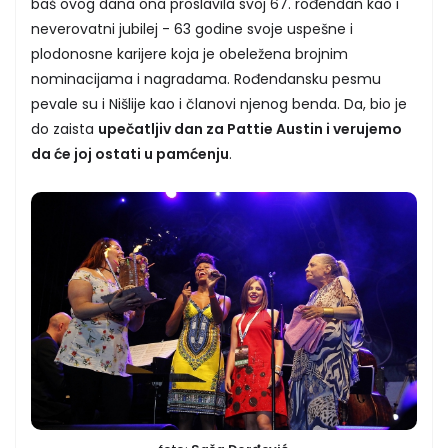
baš ovog dana ona proslavila svoj 67. rođendan kao i
neverovatni jubilej - 63 godine svoje uspešne i
plodonosne karijere koja je obeležena brojnim
nominacijama i nagradama. Rođendansku pesmu
pevale su i Nišlije kao i članovi njenog benda. Da, bio je
do zaista
upečatljiv dan za Pattie Austin i verujemo
da će joj ostati u pamćenju
.