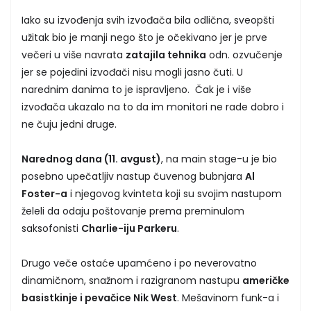
Iako su izvođenja svih izvođača bila odlična, sveopšti
užitak bio je manji nego što je očekivano jer je prve
večeri u više navrata
zatajila tehnika
odn. ozvučenje
jer se pojedini izvođači nisu mogli jasno čuti. U
narednim danima to je ispravljeno. Čak je i više
izvođača ukazalo na to da im monitori ne rade dobro i
ne čuju jedni druge.
Narednog dana (11. avgust)
, na main stage-u je bio
posebno upečatljiv nastup čuvenog bubnjara
Al
Foster-a
i njegovog kvinteta koji su svojim nastupom
želeli da odaju poštovanje prema preminulom
saksofonisti
Charlie-iju Parkeru
.
Drugo veče ostaće upamćeno i po neverovatno
dinamičnom, snažnom i razigranom nastupu
američke
basistkinje i pevačice Nik West
. Mešavinom funk-a i