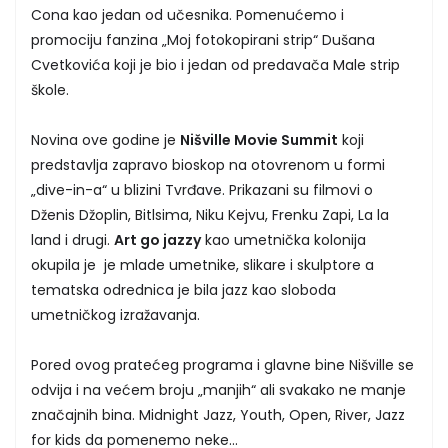
Cona kao jedan od učesnika. Pomenućemo i
promociju fanzina „Moj fotokopirani strip“ Dušana
Cvetkovića koji je bio i jedan od predavača Male strip
škole.
Novina ove godine je
Nišville Movie Summit
koji
predstavlja zapravo bioskop na otovrenom u formi
„dive-in-a“ u blizini Tvrđave. Prikazani su filmovi o
Dženis Džoplin, Bitlsima, Niku Kejvu, Frenku Zapi, La la
land i drugi.
Art go jazzy
kao umetnička kolonija
okupila je je mlade umetnike, slikare i skulptore a
tematska odrednica je bila jazz kao sloboda
umetničkog izražavanja.
Pored ovog pratećeg programa i glavne bine Nišville se
odvija i na većem broju „manjih“ ali svakako ne manje
značajnih bina. Midnight Jazz, Youth, Open, River, Jazz
for kids da pomenemo neke...