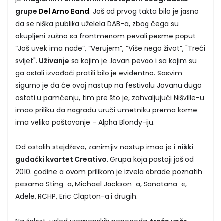
grupe
Del Arno Band
. Još od prvog takta bilo je jasno
da se niška publika uželela DAB-a, zbog čega su
okupljeni zušno sa frontmenom pevali pesme poput
“Još uvek ima nade”, “Verujem”, “Više nego život”, "Treći
svijet".
Uživanje
sa kojim je Jovan pevao i sa kojim su
ga ostali izvođači pratili bilo je evidentno. Sasvim
sigurno je da će ovaj nastup na festivalu Jovanu dugo
ostati u pamćenju, tim pre što je, zahvaljujući Nišville-u
imao priliku da nagradu uruči umetniku prema kome
ima veliko poštovanje - Alpha Blondy-iju.
Od ostalih stejdževa, zanimljiv nastup imao je i
niški
gudački kvartet Creativo
. Grupa koja postoji još od
2010. godine a ovom prilikom je izvela obrade poznatih
pesama Sting-a, Michael Jackson-a, Sanatana-e,
Adele, RCHP, Eric Clapton-a i drugih.
Na žalost, usled vremenskih nepogoda,
treće veče