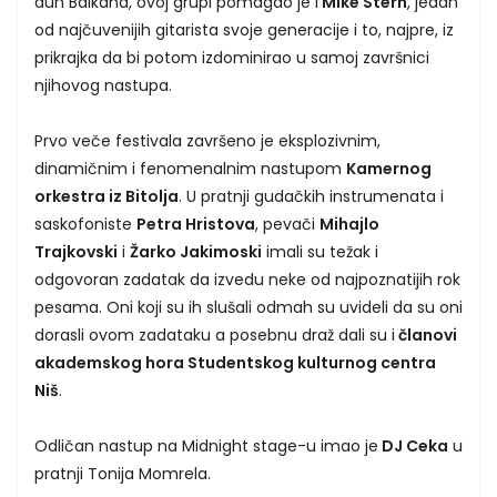
duh Balkana, ovoj grupi pomagao je i
Mike Stern
, jedan
od najčuvenijih gitarista svoje generacije i to, najpre, iz
prikrajka da bi potom izdominirao u samoj završnici
njihovog nastupa.
Prvo veče festivala završeno je eksplozivnim,
dinamičnim i fenomenalnim nastupom
Kamernog
orkestra iz Bitolja
. U pratnji gudačkih instrumenata i
saskofoniste
Petra Hristova
, pevači
Mihajlo
Trajkovski
i
Žarko Jakimoski
imali su težak i
odgovoran zadatak da izvedu neke od najpoznatijih rok
pesama. Oni koji su ih slušali odmah su uvideli da su oni
dorasli ovom zadataku a posebnu draž dali su i
članovi
akademskog hora Studentskog kulturnog centra
Niš
.
Odličan nastup na Midnight stage-u imao je
DJ Ceka
u
pratnji Tonija Momrela.