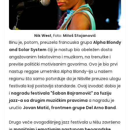
Nik West
, Foto:
Miloš Stojanović
Binu je, potom, preuzela francuska grupa
Alpha Blondy
and Solar System
čiji je nastup bio obeležen dosta
angažovanim tekstovima i muzikom, na trenutke i
previše politički motivisanim govorima. Ovo je bio prvi
nastup reggae umetnika Alpha Blondy-ija u našem
regionu što samo potvrđuje da je Nišville preuzeo ulogu
festivala koji postavlja standarde. Ovaj izvođač dobio je
i
nagradu festivala "Šaban Bajramović" za fuziju
jazz-a sa drugim muzičkim pravcima
a nagradu je
uručio
Jovan Matić, frontmen grupe Del Arno Band
.
Drugo veče ovogodišnjeg jazz festivala u Nišu završeno
je
magičnim i emotivnim nastupom beogradske