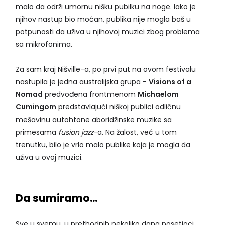
malo da održi umornu nišku pubilku na noge. Iako je
njihov nastup bio moćan, publika nije mogla baš u
potpunosti da uživa u njihovoj muzici zbog problema
sa mikrofonima.
Za sam kraj Nišville-a, po prvi put na ovom festivalu
nastupila je jedna australijska grupa -
Visions of a
Nomad
predvođena frontmenom
Michaelom
Cumingom
predstavlajući niškoj publici odličnu
mešavinu autohtone aboridžinske muzike sa
primesama
fusion jazz
-a. Na žalost, već u tom
trenutku, bilo je vrlo malo publike koja je mogla da
uživa u ovoj muzici.
Da sumiramo...
Sve u svemu, u prethodnih nekoliko dana posetioci