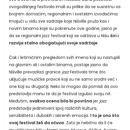
ovogodišnjeg festivala imali su prilike da se susretnu sa
brojnim domaćim, regionalnim i svetskim izvođačima.
Imajući u vidu sve sadržaje koje Nišville pruža kao i
novim binama koje su pokrenute ove godine, jasno je
da se regionalni jazz festival koji se održava u Nišu
širi i
razvija stalno obogaćujući svoje sadržaje
.
Čak i letimičnim pregledom svih imena koji su nastupili
na glavnim ali i ostalim binama, postaje jasno da
Nišville prevazilazi granice
jazz
festivala time što
uključuje muzičke pravce koji su ne samo srodni već i
one koji su drugačiji. Neko bi mogao da pomisli da ovo
predstavlja manu te da je festival izgubio svoju nit.
Međutim,
ovakva ocena bila bi površna
jer
jazz
predstavlja jedinstveni spoj različitih kultura,
senzibiliteta i dubokih i iskrenih emocija.
I to je ono što
ovaj festival želi da očuva.
Zato je nebitno da li će