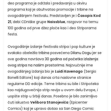
deo programa je održala i predavanja u okviru
programa koji je obuhvatao promocije i tribine na
ovogodišnjem festivalu. Predstavljen je i
Časopis Kod
21
, debi CDniške grupe
Naissblue
, razgovor na temu
100 godina od prve džez ploče kao i deo Striporama
festa.
Ovogodišnje izdanje festivala stripa i pop kulture je
svakako obeležila
tribina
posvećena
Dilanu Dogu
jer se
ove godina navršava
30 godina od početka izlaženja
ovog stripa na našim prostorima
. Najzvučnije ime
ovogodišnjeg izdanja bio je
Luiđi Kavenago
(Sergio
Bonelli Editore) koji danas crta naslovne stranice
regularne DD edicije. Teme tribina su bile i Stripoteka
kao najdugovečnija strip revija u ovom delu Evrope, i
uopšte strip u Srbiji danas. Posebno je bilo zanimljivo
čuti iskustvo
Velibora Stanojevića
(Epicenter
Comics) koji je upravo došao sa San Diego Comic