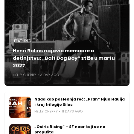
FEATURED
Henri Rolins najavio memoare o
detinjstvu: „Bait Dog Boy“ stiže u martu
2027.
HELLY CHERRY
A DAY AGO
Nada kao poslednja reč: „Prah“ Hjua Hauija
i kraj trilogije Silos
HELLY CHERRY
11 DAYS AGO
„Osiris Rising“ – SF noar koji se ne
propušta