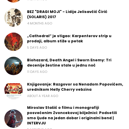
BEZ "DRAGI MOJI" - Lidija Jelisavčić Ćirić
(SOLARIS) 2017
4 MONTHS AGO
„Cathedral“ je stigao: Karpenterov strip u
prodaji, album stiže u petak
5 DAYS AGO
Biohazard, Death Angel i Sworn Enemy: Tri
decenije žestine stale u jednu noć
11 DAYS AGO
Knjigovanje: Razgovor sa Nenadom Popovićem,
urednikom Helly Cherry vebzina
ABOUT A YEAR AGO
Miroslav Stašić o filmu i monografiji
posvećenim Zvoncekovoj bilježnici: Podsetili
smo ljude na jedan dobar i originalni bend |
INTERVJU