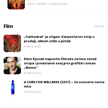
HELLY CHERRY
21 DAYS AGO
Film
View all
„Cathedral“ je stigao: Karpenterov strip u
prodaji, album stiže u petak
5 DAYS AGO
Džon Kjusak napustio filmske setove zarad
stripa i predstavio svoj prvi grafički roman
„Momo“
6 DAYS AGO
A CURE FOR WELLNESS (2017) – Za scenario nema
leka
11 DAYS AGO