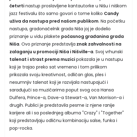
četvrti
nastup proslavljene kantautorke u Nišu i niškom
jazz festivalu što samo govori o tome koliko
Candy
uživa da nastupa pred našom publikom
. Na početku
nastupa, gradonačelnik grada Niša joj je dodelio
priznanje u vidu plakete
počasnog građanina grada
Niša
. Ovo priznanje predstavlja
znak zahvalnosti na
zalaganju u promociji Niša i Nišville-a
. Svoj vrhunski
talenat i strast prema muzici
pokazala je u nastupu
koji je trajao preko sat vremena i tom prilikom
prikazala svoju kreativnost, odličan glas, ples i
nesumnjiv talenat koji je razvijala nastupajući i
sarađujući sa muzičarima poput svog oca Hansa
Dulfera, Prince-a, Dave-a Stewart-a, Van Morrison-a i
drugih. Publici je predstavila pesme iz njene ranije
karijere ali i sa poslednjeg albuma "Crazy" i "Together"
koji predstavljaju odličnu kombinaciju salse, funka i
pop-rocka.