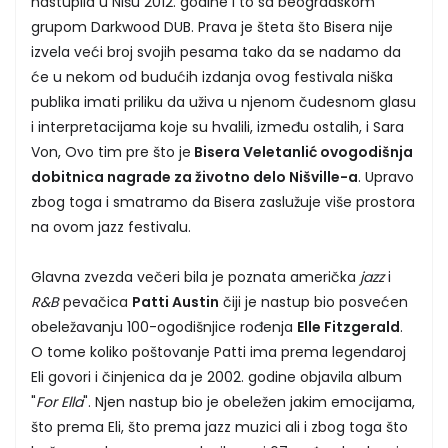
nastupila u Nišu 2012. godine i to sa beogradskom
grupom Darkwood DUB. Prava je šteta što Bisera nije
izvela veći broj svojih pesama tako da se nadamo da
će u nekom od budućih izdanja ovog festivala niška
publika imati priliku da uživa u njenom čudesnom glasu
i interpretacijama koje su hvalili, između ostalih, i Sara
Von, Ovo tim pre što je
Bisera Veletanlić ovogodišnja
dobitnica nagrade za životno delo Nišville-a
. Upravo
zbog toga i smatramo da Bisera zaslužuje više prostora
na ovom jazz festivalu.
Glavna zvezda večeri bila je poznata američka
jazz
i
R&B
pevačica
Patti Austin
čiji je nastup bio posvećen
obeležavanju 100-ogodišnjice rođenja
Elle Fitzgerald
.
O tome koliko poštovanje Patti ima prema legendaroj
Eli govori i činjenica da je 2002. godine objavila album
"
For Ella
". Njen nastup bio je obeležen jakim emocijama,
što prema Eli, što prema jazz muzici ali i zbog toga što