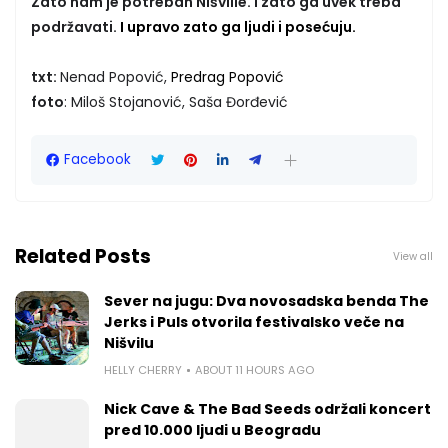
Zato nam je potreban Nišville. I zato ga uvek treba
podržavati.
I upravo zato ga ljudi i posećuju.
txt:
Nenad Popović,
Predrag Popović
foto
: Miloš Stojanović, Saša Đorđević
Facebook
Related Posts
View all
Sever na jugu: Dva novosadska benda The
Jerks i Puls otvorila festivalsko veče na
Nišvilu
HELLY CHERRY
ABOUT 11 HOURS AGO
Nick Cave & The Bad Seeds održali koncert
pred 10.000 ljudi u Beogradu