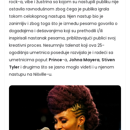
rock-a, vibe i žustrina sa kojom su nastupili publiku nije
ostavila ravnodušnom zbog čega je publika igrala
tokom celokopnog nastupa. Njen nastup bio je
zanimljiv i zbog toga što je između pesama govorila o
događajima i dešavanjima koji su prethodili i/ili
inspirisali nastanak pesama, približavajući publici svoj
kreativni proces. Nesumnjiv talenat koji ova 25-
ogodišnja umetnica poseduje razvijala je i radeći sa
umetnicima poput
Prince
-a,
Johna Mayera
,
Stiven
Tyler
i drugima što se jasno moglo videti i u njenom
nastupu na Nišville-u.