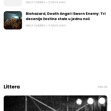
HELLY CHERRY
2 DAYS AGO
Biohazard, Death Angel i Sworn Enemy: Tri
decenije žestine stale u jednu noć
HELLY CHERRY
11 DAYS AGO
Littera
View all