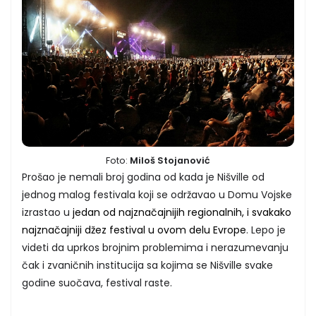
Foto:
Miloš Stojanović
Prošao je nemali broj godina od kada je Nišville od
jednog malog festivala koji se održavao u Domu Vojske
izrastao u
jedan od najznačajnijih regionalnih, i svakako
najznačajniji džez festival u ovom delu Evrope
. Lepo je
videti da uprkos brojnim problemima i nerazumevanju
čak i zvaničnih institucija sa kojima se Nišville svake
godine suočava, festival raste.