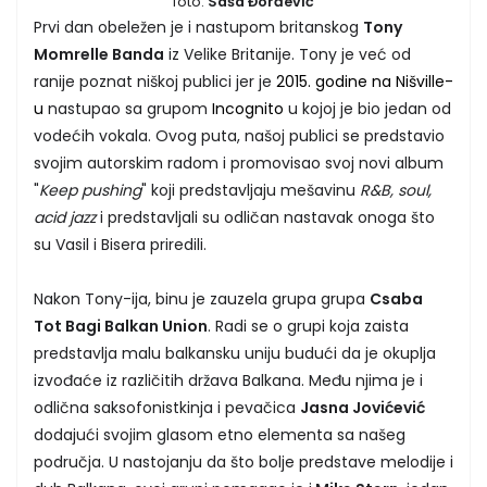
foto:
Saša Đorđević
Prvi dan obeležen je i nastupom britanskog
Tony
Momrelle Banda
iz Velike Britanije. Tony je već od
ranije poznat niškoj publici jer je
2015. godine na Nišville-
u
nastupao sa grupom
Incognito
u kojoj je bio jedan od
vodećih vokala. Ovog puta, našoj publici se predstavio
svojim autorskim radom i promovisao svoj novi album
"
Keep pushing
" koji predstavljaju mešavinu
R&B, soul,
acid jazz
i predstavljali su odličan nastavak onoga što
su Vasil i Bisera priredili.
Nakon Tony-ija, binu je zauzela grupa grupa
Csaba
Tot Bagi Balkan Union
. Radi se o grupi koja zaista
predstavlja malu balkansku uniju budući da je okuplja
izvođaće iz različitih država Balkana. Među njima je i
odlična saksofonistkinja i pevačica
Jasna Jovićević
dodajući svojim glasom etno elementa sa našeg
područja. U nastojanju da što bolje predstave melodije i