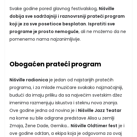
Svake godine pored glavnog festivalskog,
Nišville
dobija sve sadržajniji i raznovrsniji prateći program
koji je za sve posetioce besplatan
.
Ispratiti sve
programe je prosto nemoguće
, ali ne možemo da ne
pomenemo nama najzanimljivije.
Obogaćen prateći program
Nišville radionica
je jedan od najstarijih pratećih
programa, i za mlade muzičare svakako najznačajniji,
budući da imaju priliku da sa najvećim svetskim džez
imenima razmenjuju iskustva i steknu nova znanja.
Ove godine jedna od novina je i
Nišville Jazz Teatar
na kome su bile odigrane predstave Alisa u zemlji
Zmaja, Žene Dade, Gernika...
Nišville Oldtimer fest
je i
ove godine održan, a ekipa koja je odgovorna za ovaj