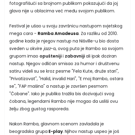
fotografišući sa brojnom publikom pokazujući da joj
glava nije u oblacima već među svojom publikom.
Festival je ušao u svoju završnicu nastupom svjetskog
mega cara -
Ramba Amadeusa
. Za razliku od 2010.
godine kada je njegov nastup na Nišville-u bio dosta
sveden u okvire
jazz
-a, ovog puta je Rambo sa svojom
grupom imao
opušteniji
i
zabavniji
ali ipak doziran
nastup. Njegov odličan smisao za humor i društvenu
satiru videli su se kroz pesme "Fela Kute, druže stari",
"Privatizovat", "Halid, invalid Hari", "E moj Rambo, ostara
se", "FAP mašina" a nastup je završen pesmom
"Čobane". Iako je publika tražila bis dozivajući svog
čobana, legendarni Rambo nije mogao da usliši ovu
želju zbog gustog rasporeda.
Nakon Ramba, glavnom scenom zavladala je
beogradska grupa
E-play
. Njihov nastup uspeo je još