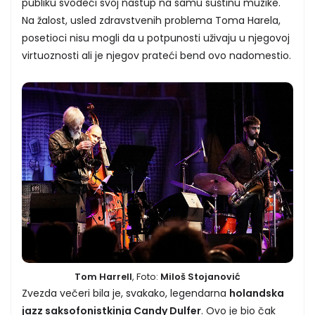
publiku svodeći svoj nastup na samu suštinu muzike.
Na žalost, usled zdravstvenih problema Toma Harela,
posetioci nisu mogli da u potpunosti uživaju u njegovoj
virtuoznosti ali je njegov prateći bend ovo nadomestio.
Tom Harrell
, Foto:
Miloš Stojanović
Zvezda večeri bila je, svakako, legendarna
holandska
jazz saksofonistkinja Candy Dulfer
. Ovo je bio čak