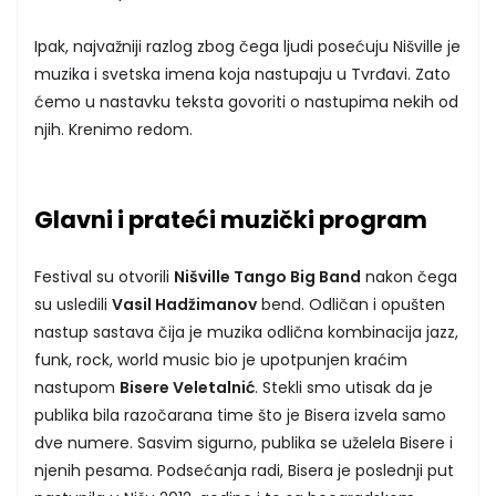
Ipak, najvažniji razlog zbog čega ljudi posećuju Nišville je
muzika i svetska imena koja nastupaju u Tvrđavi. Zato
ćemo u nastavku teksta govoriti o nastupima nekih od
njih. Krenimo redom.
Glavni i prateći muzički program
Festival su otvorili
Nišville Tango Big Band
nakon čega
su usledili
Vasil Hadžimanov
bend. Odličan i opušten
nastup sastava čija je muzika odlična kombinacija jazz,
funk, rock, world music bio je upotpunjen kraćim
nastupom
Bisere Veletalnić
. Stekli smo utisak da je
publika bila razočarana time što je Bisera izvela samo
dve numere. Sasvim sigurno, publika se uželela Bisere i
njenih pesama. Podsećanja radi, Bisera je poslednji put