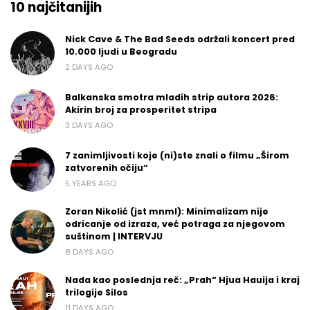
10 najčitanijih
Nick Cave & The Bad Seeds održali koncert pred
10.000 ljudi u Beogradu
2 DAYS AGO
Balkanska smotra mladih strip autora 2026:
Akirin broj za prosperitet stripa
3 DAYS AGO
7 zanimljivosti koje (ni)ste znali o filmu „Širom
zatvorenih očiju“
5 YEARS AGO
Zoran Nikolić (jst mnml): Minimalizam nije
odricanje od izraza, već potraga za njegovom
suštinom | INTERVJU
8 DAYS AGO
Nada kao poslednja reč: „Prah“ Hjua Hauija i kraj
trilogije Silos
11 DAYS AGO