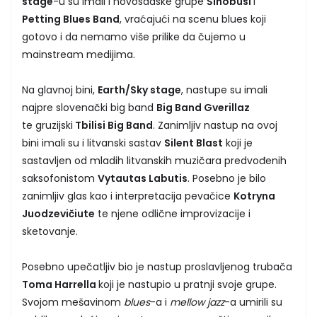
stage
-u su imali i novosadske grupe
Šinobusi
i
Petting Blues Band
, vraćajući na scenu blues koji
gotovo i da nemamo više prilike da čujemo u
mainstream medijima.
Na glavnoj bini,
Earth/Sky stage
, nastupe su imali
najpre slovenački big band
Big Band Gverillaz
te gruzijski
Tbilisi Big Band
. Zanimljiv nastup na ovoj
bini imali su i litvanski sastav
Silent Blast
koji je
sastavljen od mladih litvanskih muzičara predvođenih
saksofonistom
Vytautas Labutis
. Posebno je bilo
zanimljiv glas kao i interpretacija pevačice
Kotryna
Juodzevičiute
te njene odlične improvizacije i
sketovanje.
Posebno upečatljiv bio je nastup proslavljenog trubača
Toma Harrella
koji je nastupio u pratnji svoje grupe.
Svojom mešavinom
blues
-a i
mellow jazz
-a umirili su