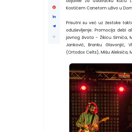
objavile za izdavačku kuću
Kostićem Canetom uživo u Domu
Prisutni su već uz žestoke takt
oduševljenje. Promocija debi a
javnog života - Žikicu Simića, M
Janković, Branku Glavonjić, 
(Ortodox Celts), Mišu Aleksića, Mi