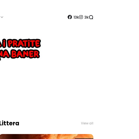
13k
3k
Littera
View all