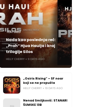
FEATURED
Nada kao poslednja reč:
„Prah“ Hjua Hauija i kraj
trilogije Silos
HELLY CHERRY
9 DAYS AGO
„Osiris Rising“ – SF noar
koji se ne propušta
HELLY CHERRY
19 DAYS AGO
Nenad Smiljković: STANARI
ŠUMSKE 13B