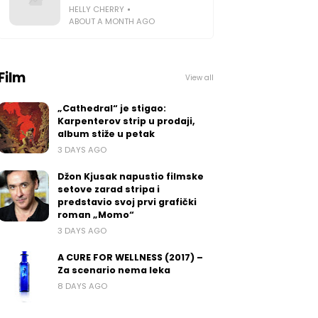
HELLY CHERRY
ABOUT A MONTH AGO
Film
View all
„Cathedral“ je stigao:
Karpenterov strip u prodaji,
album stiže u petak
3 DAYS AGO
Džon Kjusak napustio filmske
setove zarad stripa i
predstavio svoj prvi grafički
roman „Momo“
3 DAYS AGO
A CURE FOR WELLNESS (2017) –
Za scenario nema leka
8 DAYS AGO