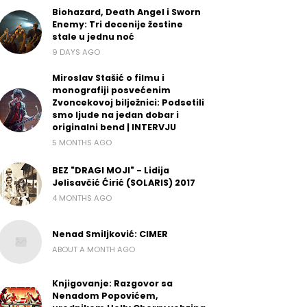
Biohazard, Death Angel i Sworn
Enemy: Tri decenije žestine
stale u jednu noć
9 DAYS AGO
Miroslav Stašić o filmu i
monografiji posvećenim
Zvoncekovoj bilježnici: Podsetili
smo ljude na jedan dobar i
originalni bend | INTERVJU
5 MONTHS AGO
BEZ "DRAGI MOJI" - Lidija
Jelisavčić Ćirić (SOLARIS) 2017
4 MONTHS AGO
Nenad Smiljković: CIMER
ABOUT A MONTH AGO
Knjigovanje: Razgovor sa
Nenadom Popovićem,