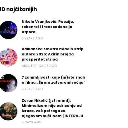
10 najčitanijih
Nikola Vranjković: Poezija,
rokenrol i transcedencija
otpora
3 YEARS AGO
Balkanska smotra mladih strip
autora 2026: Akirin broj za
prosperitet stripa
ABOUT 19 HOURS AGO
7 zanimljivosti koje (ni)ste znali
o filmu „Širom zatvorenih očiju“
5 YEARS AGO
Zoran Nikolić (jst mnml):
Minimalizam nije odricanje od
izraza, već potraga za
njegovom suštinom | INTERVJU
5 DAYS AGO