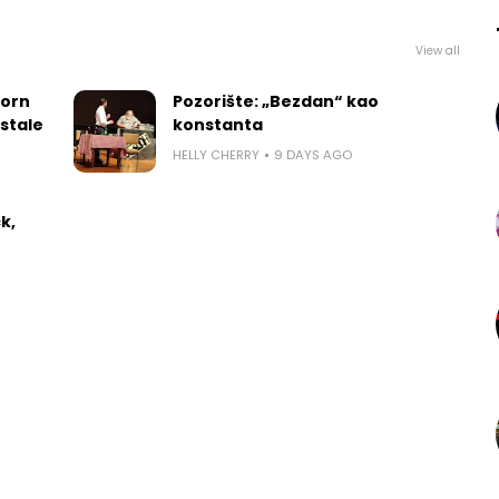
View all
worn
Pozorište: „Bezdan“ kao
 stale
konstanta
HELLY CHERRY
9 DAYS AGO
k,