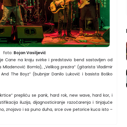
foto:
Bojan Vasiljević
o je Cane na kraju svirke i predstavio bend sastavljen od
is Mladenović Bomla), „Velikog prezira“ (gitarista Vladimir
y And The Boyz“ (bubnjar Danilo Luković i basista Boško
rtice“ prepliću se pank, hard rok, new wave, hard kor, i
ikacija iluzija, dijagnosticiranje razočarenja i tinjajuće
no, znojavo i sa puno duha, srce ove petorice kuca isto –