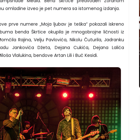
 Lampshade Media. Bend Škrtice predvođen Zoranom
 omladine izveo je pet numera sa istomenog izdanja.
ove prve numere „Moja ljubav je teška“ pokazali iskreno
lbuma benda Škrtice okupila je mnogobrojne ličnosti iz
omčila Rajina, Velju Pavlovića, Nikolu Čuturila, Jadranku
Vladu Jankovića Džeta, Dejana Cukića, Dejana Lalića
loša Vlalukina, bendove Artan Lili i Buč Kesidi.