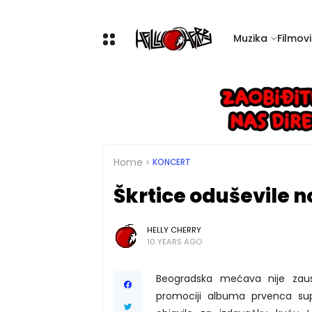
Muzika
Filmovi 
Home
KONCERT
Škrtice oduševile no
HELLY CHERRY
10 YEARS AGO
Beogradska mećava nije zausta
promociji albuma prvenca su