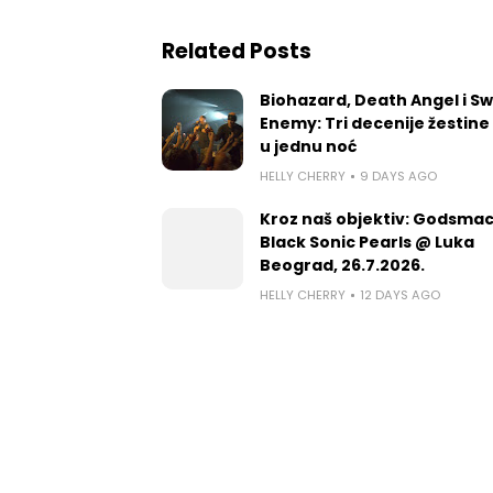
Related Posts
Biohazard, Death Angel i S
Enemy: Tri decenije žestine
u jednu noć
HELLY CHERRY
9 DAYS AGO
Kroz naš objektiv: Godsmac
Black Sonic Pearls @ Luka
Beograd, 26.7.2026.
HELLY CHERRY
12 DAYS AGO