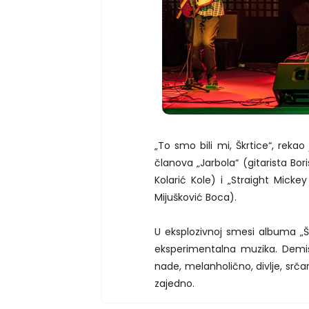
„To smo bili mi, Škrtice“, reka
članova „Jarbola“ (gitarista Bor
Kolarić Kole) i „Straight Micke
Mijušković Boca).
U eksplozivnoj smesi albuma „Šk
eksperimentalna muzika. Demistif
nade, melanholično, divlje, srča
zajedno.