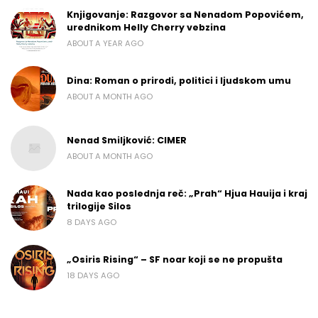
Knjigovanje: Razgovor sa Nenadom Popovićem,
urednikom Helly Cherry vebzina
ABOUT A YEAR AGO
Dina: Roman o prirodi, politici i ljudskom umu
ABOUT A MONTH AGO
Nenad Smiljković: CIMER
ABOUT A MONTH AGO
Nada kao poslednja reč: „Prah“ Hjua Hauija i kraj
trilogije Silos
8 DAYS AGO
„Osiris Rising“ – SF noar koji se ne propušta
18 DAYS AGO