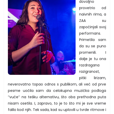
dovoljno
provetrio od
naivnih rima, a
ZAA su
započinjali svoj
performans.
Primetila sam
da su se puno
promenili. I
dalje je tu ona
razdragana
razigranost,
pitki lirizam,
neverovatno topao odnos s publikom, ali već od prve
pesme uočila sam da celokupna muzička podloga
’’vuče’’ na tešku alternativu, što oba prethodna puta
nisam osetila. I, zapravo, to je to što mi je sve vreme
falilo kod njih. Tek sada, kad su uplovili u tvrde ritmove i