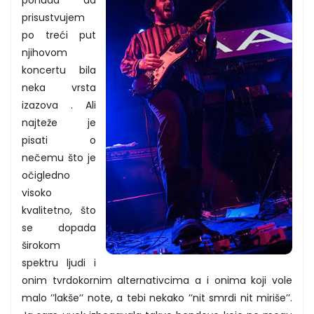
ponuda da
prisustvujem
po treći put
njihovom
koncertu bila
neka vrsta
izazova . Ali
najteže je
pisati o
nečemu što je
očigledno
visoko
kvalitetno, što
se dopada
širokom
spektru ljudi i
onim tvrdokornim alternativcima a i onima koji vole
malo ’’lakše’’ note, a tebi nekako ’’nit smrdi nit miriše’’.