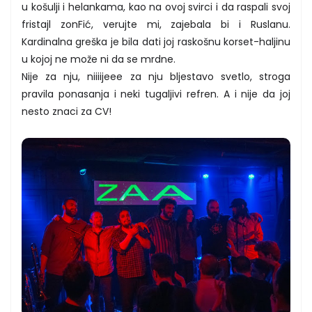
u košulji i helankama, kao na ovoj svirci i da raspali svoj
fristajl zonFić, verujte mi, zajebala bi i Ruslanu.
Kardinalna greška je bila dati joj raskošnu korset-haljinu
u kojoj ne može ni da se mrdne.
Nije za nju, niiiijeee za nju bljestavo svetlo, stroga
pravila ponasanja i neki tugaljivi refren. A i nije da joj
nesto znaci za CV!