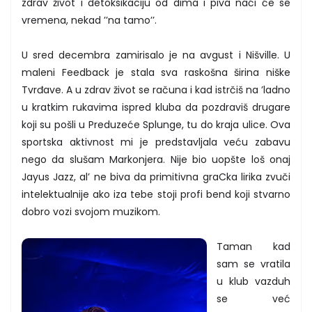
zdrav život i detoksikaciju od dima i piva naći će se
vremena, nekad ’’na tamo’’.
U sred decembra zamirisalo je na avgust i Nišville. U
maleni Feedback je stala sva raskošna širina niške
Tvrđave. A u zdrav život se računa i kad istrčiš na ’ladno
u kratkim rukavima ispred kluba da pozdraviš drugare
koji su pošli u Preduzeće Splunge, tu do kraja ulice. Ova
sportska aktivnost mi je predstavljala veću zabavu
nego da slušam Markonjera. Nije bio uopšte loš onaj
Jayus Jazz, al’ ne biva da primitivna graCka lirika zvuči
intelektualnije ako iza tebe stoji profi bend koji stvarno
dobro vozi svojom muzikom.
Taman kad
sam se vratila
u klub vazduh
se već