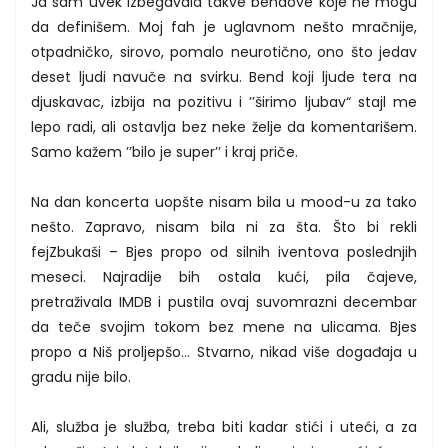
Ja sam uvek izbegavala takve bendove koje ne mogu
da definišem. Moj fah je uglavnom nešto mračnije,
otpadničko, sirovo, pomalo neurotično, ono što jedav
deset ljudi navuče na svirku. Bend koji ljude tera na
djuskavac, izbija na pozitivu i ’’širimo ljubav“ stajl me
lepo radi, ali ostavlja bez neke želje da komentarišem.
Samo kažem ’’bilo je super’’ i kraj priče.
Na dan koncerta uopšte nisam bila u mood-u za tako
nešto. Zapravo, nisam bila ni za šta. Što bi rekli
fejZbukaši – Bjes propo od silnih iventova poslednjih
meseci. Najradije bih ostala kući, pila čajeve,
pretraživala IMDB i pustila ovaj suvomrazni decembar
da teče svojim tokom bez mene na ulicama. Bjes
propo a Niš proljepšo... Stvarno, nikad više događaja u
gradu nije bilo.
Ali, služba je služba, treba biti kadar stići i uteći, a za