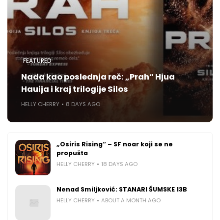
FEATURED
Nada kao poslednja reč: „Prah“ Hjua
Hauija i kraj trilogije Silos
HELLY CHERRY
8 DAYS AGO
„Osiris Rising“ – SF noar koji se ne
propušta
HELLY CHERRY
18 DAYS AGO
Nenad Smiljković: STANARI ŠUMSKE 13B
HELLY CHERRY
ABOUT A MONTH AGO