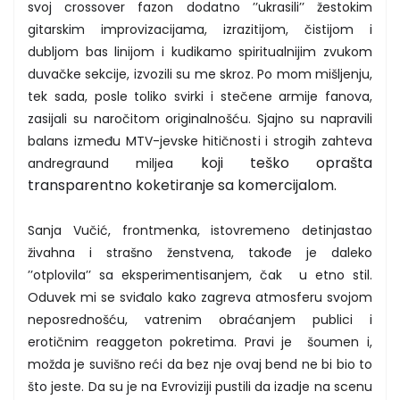
svoj crossover fazon dodatno ’’ukrasili’’ žestokim
gitarskim improvizacijama, izrazitijom, čistijom i
dubljom bas linijom i kudikamo spiritualnijim zvukom
duvačke sekcije, izvozili su me skroz. Po mom mišljenju,
tek sada, posle toliko svirki i stečene armije fanova,
zasijali su naročitom originalnošću. Sjajno su napravili
balans između MTV-jevske hitičnosti i strogih zahteva
koji teško oprašta
andregraund miljea
transparentno koketiranje sa komercijalom.
Sanja Vučić, frontmenka, istovremeno detinjastao
živahna i strašno ženstvena, takođe je daleko
’’otplovila’’ sa eksperimentisanjem, čak u etno stil.
Oduvek mi se sviđalo kako zagreva atmosferu svojom
neposrednošću, vatrenim obraćanjem publici i
erotičnim reaggeton pokretima. Pravi je šoumen i,
možda je suvišno reći da bez nje ovaj bend ne bi bio to
što jeste. Da su je na Evroviziji pustili da izadje na scenu