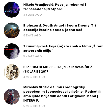
Nikola Vranjković: Poezija, rokenrol i
transcedencija otpora
3 YEARS AGO
Biohazard, Death Angel i Sworn Enemy: Tri
decenije žestine stale u jednu noć
8 DAYS AGO
7 zanimljivosti koje (ni)ste znali o filmu „Širom
zatvorenih očiju“
5 YEARS AGO
BEZ "DRAGI MOJI" - Lidija Jelisavčić Ćirić
(SOLARIS) 2017
4 MONTHS AGO
Miroslav Stašić o filmu i monografiji
posvećenim Zvoncekovoj bilježnici: Podsetili
smo ljude na jedan dobar i originalni bend |
INTERVJU
5 MONTHS AGO