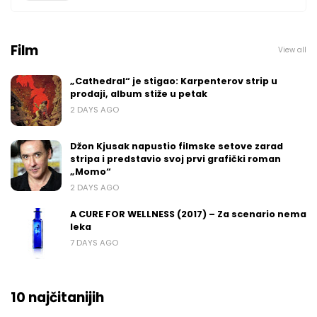
Film
View all
„Cathedral“ je stigao: Karpenterov strip u
prodaji, album stiže u petak
2 DAYS AGO
Džon Kjusak napustio filmske setove zarad
stripa i predstavio svoj prvi grafički roman
„Momo“
2 DAYS AGO
A CURE FOR WELLNESS (2017) – Za scenario nema
leka
7 DAYS AGO
10 najčitanijih