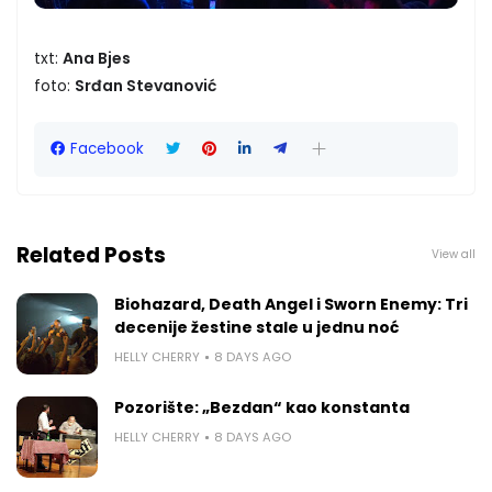
txt:
Ana Bjes
foto:
Srđan Stevanović
Facebook
Related Posts
View all
Biohazard, Death Angel i Sworn Enemy: Tri
decenije žestine stale u jednu noć
HELLY CHERRY
8 DAYS AGO
Pozorište: „Bezdan“ kao konstanta
HELLY CHERRY
8 DAYS AGO