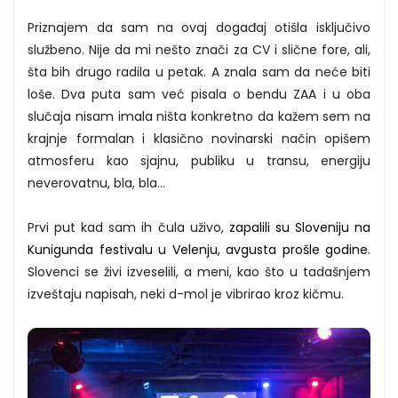
Priznajem da sam na ovaj događaj otišla isključivo
službeno. Nije da mi nešto znači za CV i slične fore, ali,
šta bih drugo radila u petak. A znala sam da neće biti
loše. Dva puta sam već pisala o bendu ZAA i u oba
slučaja nisam imala ništa konkretno da kažem sem na
krajnje formalan i klasično novinarski način opišem
atmosferu kao sjajnu, publiku u transu, energiju
neverovatnu, bla, bla...
Prvi put kad sam ih čula uživo,
zapalili su Sloveniju na
Kunigunda festivalu u Velenju, avgusta prošle godine
.
Slovenci se živi izveselili, a meni, kao što u tadašnjem
izveštaju napisah, neki d-mol je vibrirao kroz kičmu.