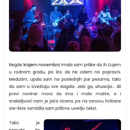
Negde
krajem novembra
imala sam prilike da ih čujem
u rodnom gradu, pa što da ne odem na popravni.
Međutim, upala sam na poslednjih par pesama, tako
da sam u izveštaju sve slagala. Jebi ga, situacija... Ali
pravi novinar mora da ima i malo mašte, a i
snalažljvost nam je jača strana, pa na osnovu fotkane
ste-liste osmislila sam prilično uverljiv tekst.
Tako je