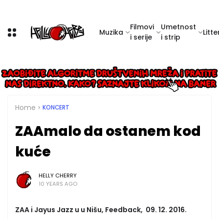
Filmovi
Umetnost
Muzika
Litte
i serije
i strip
Home
KONCERT
ZAAmalo da ostanem kod
kuće
HELLY CHERRY
10 YEARS AGO
ZAA i Jayus Jazz u u Nišu, Feedback, 09. 12. 2016.