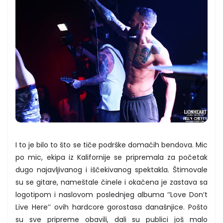
I to je bilo to što se tiče podrške domaćih bendova. Mic
po mic, ekipa iz Kalifornije se pripremala za početak
dugo najavljivanog i iščekivanog spektakla. Štimovale
su se gitare, nameštale činele i okačena je zastava sa
logotipom i naslovom poslednjeg albuma ‘’Love Don’t
Live Here’’ ovih hardcore gorostasa današnjice. Pošto
su sve pripreme obavili, dali su publici još malo