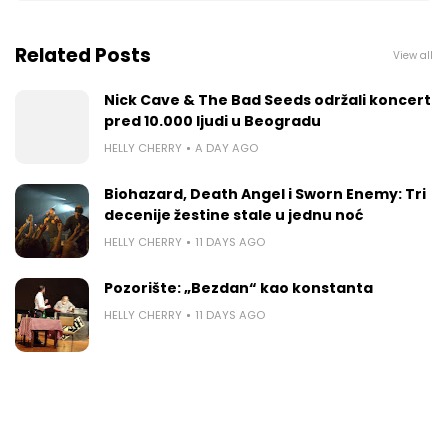
Related Posts
View all
Nick Cave & The Bad Seeds održali koncert
pred 10.000 ljudi u Beogradu
HELLY CHERRY
A DAY AGO
Biohazard, Death Angel i Sworn Enemy: Tri
decenije žestine stale u jednu noć
HELLY CHERRY
11 DAYS AGO
Pozorište: „Bezdan“ kao konstanta
HELLY CHERRY
11 DAYS AGO