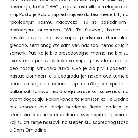
poslednja, treća ‘’LHHC’’, koju su ostavili sa razlogom za
kraj. Pošto je Rob unapred najavio da bisa neće biti, na
‘’poslednju’’ pesmu nadovezali su se poslednjom-
poslednjom numerom ‘’Will To Survive’’, kojom su
navukli zavesu na ovu super predstavu. Generalno
gledano, sem onog što sam već napisao, nema drugih
zamerki. Publika je bila prezadovoljna, momci na bini su
sve vreme ponavljali kako se super provode i kako je
ceo nastup vrhunska žurka. Ovo je bio prvi i poslednji
nastup Lionheart-a u Beogradu jer nakon ove turneje
bend prestaje sa radom. Lep oproštaj od sprskih i
balkanskih fanova i lep doživljaj za sve koji su se našli na
ovom događaju. Nakon koncerta Monster, koji je ujedno
bio sponzor ove letnje hardcore fieste, podelio je
ožednelim korerima i korerkama svoj napitak, tj. onima
koji su druženje nastavili na stepeništu sporednog ulaza
u Dom Omladine.