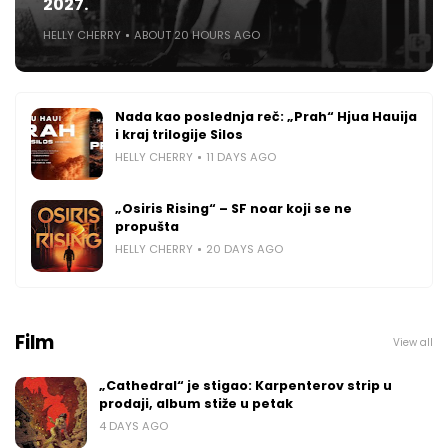
2027.
HELLY CHERRY
ABOUT 20 HOURS AGO
Nada kao poslednja reč: „Prah“ Hjua Hauija
i kraj trilogije Silos
HELLY CHERRY
11 DAYS AGO
„Osiris Rising“ – SF noar koji se ne
propušta
HELLY CHERRY
20 DAYS AGO
Film
View all
„Cathedral“ je stigao: Karpenterov strip u
prodaji, album stiže u petak
4 DAYS AGO