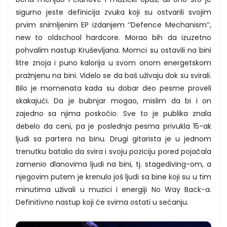
sigurno jeste definicija zvuka koji su ostvarili svojim
prvim snimljenim EP izdanjem ‘’Defence Mechanism’’,
new to oldschool hardcore. Morao bih da izuzetno
pohvalim nastup Kruševljana. Momci su ostavili na bini
litre znoja i puno kalorija u svom onom energetskom
pražnjenu na bini. Videlo se da baš uživaju dok su svirali.
Bilo je momenata kada su dobar deo pesme proveli
skakajući. Da je bubnjar mogao, mislim da bi i on
zajedno sa njima poskočio. Sve to je publika znala
debelo da ceni, pa je poslednja pesma privukla 15-ak
ljudi sa partera na binu. Drugi gitarista je u jednom
trenutku batalio da svira i svoju poziciju pored pojačala
zamenio dlanovima ljudi na bini, tj. stagediving-om, a
njegovim putem je krenulo još ljudi sa bine koji su u tim
minutima uživali u muzici i energiji No Way Back-a.
Definitivno nastup koji će svima ostati u sećanju.