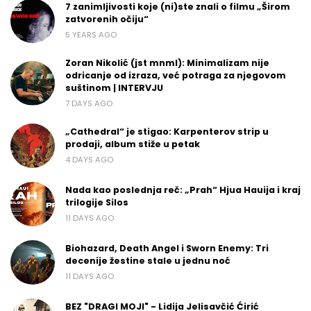
7 zanimljivosti koje (ni)ste znali o filmu „Širom
zatvorenih očiju“
5 YEARS AGO
Zoran Nikolić (jst mnml): Minimalizam nije
odricanje od izraza, već potraga za njegovom
suštinom | INTERVJU
7 DAYS AGO
„Cathedral“ je stigao: Karpenterov strip u
prodaji, album stiže u petak
4 DAYS AGO
Nada kao poslednja reč: „Prah“ Hjua Hauija i kraj
trilogije Silos
11 DAYS AGO
Biohazard, Death Angel i Sworn Enemy: Tri
decenije žestine stale u jednu noć
11 DAYS AGO
BEZ "DRAGI MOJI" - Lidija Jelisavčić Ćirić