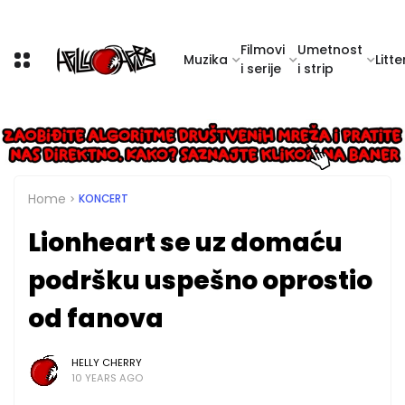
Filmovi
Umetnost
Muzika
Litte
i serije
i strip
Home
KONCERT
Lionheart se uz domaću
podršku uspešno oprostio
od fanova
HELLY CHERRY
10 YEARS AGO