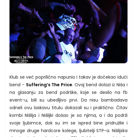
Klub se već poprilično napunio i takav je dočekao idući
bend -
Suffering’s The Price
. Ovaj bend dolazi iz Niša i
na glasanju za bend podrške, koje se desilo na fb
event-u, bili su ubedljivo prvi. Da nisu bambadava
odneli ovu laskavu titulu dokazali su i praktično. Čitav
kombi Nišlija i Nišlijki došao je sa njima, a i da podrži
svoje ljubimce, dok su im se ispred bine pridružile i
mnoge druge hardcore kolege, ljubitelji STP-a. Nišlijska