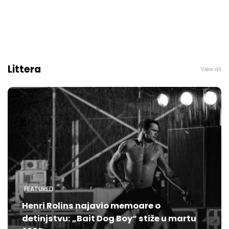
Littera
View all
FEATURED
Henri Rolins najavio memoare o
detinjstvu: „Bait Dog Boy“ stiže u martu