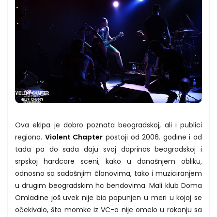
Ova ekipa je dobro poznata beogradskoj, ali i publici
regiona.
Violent Chapter
postoji od 2006. godine i od
tada pa do sada daju svoj doprinos beogradskoj i
srpskoj hardcore sceni, kako u današnjem obliku,
odnosno sa sadašnjim članovima, tako i muziciranjem
u drugim beogradskim hc bendovima. Mali klub Doma
Omladine još uvek nije bio popunjen u meri u kojoj se
očekivalo, što momke iz VC-a nije omelo u rokanju sa