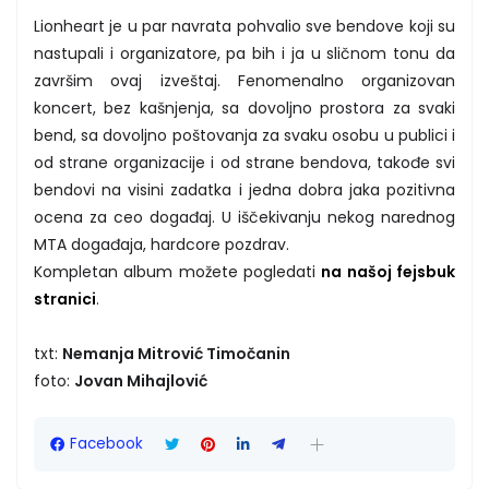
Lionheart je u par navrata pohvalio sve bendove koji su
nastupali i organizatore, pa bih i ja u sličnom tonu da
završim ovaj izveštaj. Fenomenalno organizovan
koncert, bez kašnjenja, sa dovoljno prostora za svaki
bend, sa dovoljno poštovanja za svaku osobu u publici i
od strane organizacije i od strane bendova, takođe svi
bendovi na visini zadatka i jedna dobra jaka pozitivna
ocena za ceo događaj. U iščekivanju nekog narednog
MTA događaja, hardcore pozdrav.
Kompletan album možete pogledati
na našoj fejsbuk
stranici
.
txt:
Nemanja Mitrović Timočanin
foto:
Jovan Mihajlović
Facebook