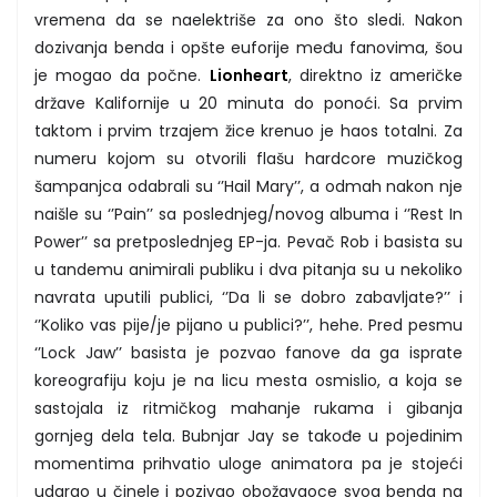
vremena da se naelektriše za ono što sledi. Nakon
dozivanja benda i opšte euforije među fanovima, šou
je mogao da počne.
Lionheart
, direktno iz američke
države Kalifornije u 20 minuta do ponoći. Sa prvim
taktom i prvim trzajem žice krenuo je haos totalni. Za
numeru kojom su otvorili flašu hardcore muzičkog
šampanjca odabrali su ‘’Hail Mary’’, a odmah nakon nje
naišle su ‘’Pain’’ sa poslednjeg/novog albuma i ‘’Rest In
Power’’ sa pretposlednjeg EP-ja. Pevač Rob i basista su
u tandemu animirali publiku i dva pitanja su u nekoliko
navrata uputili publici, ‘’Da li se dobro zabavljate?’’ i
‘’Koliko vas pije/je pijano u publici?’’, hehe. Pred pesmu
‘’Lock Jaw’’ basista je pozvao fanove da ga isprate
koreografiju koju je na licu mesta osmislio, a koja se
sastojala iz ritmičkog mahanje rukama i gibanja
gornjeg dela tela. Bubnjar Jay se takođe u pojedinim
momentima prihvatio uloge animatora pa je stojeći
udarao u činele i pozivao obožavaoce svog benda na