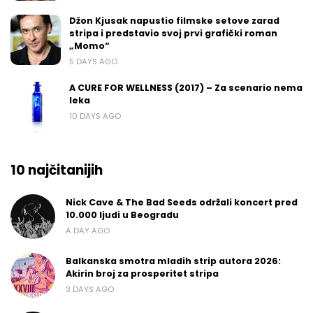
Džon Kjusak napustio filmske setove zarad
stripa i predstavio svoj prvi grafički roman
„Momo“
5 DAYS AGO
A CURE FOR WELLNESS (2017) – Za scenario nema
leka
10 DAYS AGO
10 najčitanijih
Nick Cave & The Bad Seeds održali koncert pred
10.000 ljudi u Beogradu
A DAY AGO
Balkanska smotra mladih strip autora 2026:
Akirin broj za prosperitet stripa
3 DAYS AGO