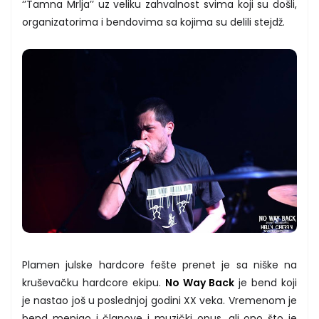
‘’Tamna Mrlja’’ uz veliku zahvalnost svima koji su došli,
organizatorima i bendovima sa kojima su delili stejdž.
Plamen julske hardcore fešte prenet je sa niške na
kruševačku hardcore ekipu.
No Way Back
je bend koji
je nastao još u poslednjoj godini XX veka. Vremenom je
bend menjao i članove i muzički opus, ali ono što je