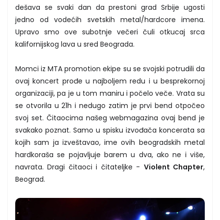
dešava se svaki dan da prestoni grad Srbije ugosti
jedno od vodećih svetskih metal/hardcore imena.
Upravo smo ove subotnje večeri čuli otkucaj srca
kalifornijskog lava u sred Beograda.
Momci iz MTA promotion ekipe su se svojski potrudili da
ovaj koncert prođe u najboljem redu i u besprekornoj
organizaciji, pa je u tom maniru i počelo veče. Vrata su
se otvorila u 21h i nedugo zatim je prvi bend otpočeo
svoj set. Čitaocima našeg webmagazina ovaj bend je
svakako poznat. Samo u spisku izvođača koncerata sa
kojih sam ja izveštavao, ime ovih beogradskih metal
hardkoraša se pojavljuje barem u dva, ako ne i više,
navrata. Dragi čitaoci i čitateljke -
Violent Chapter
,
Beograd.