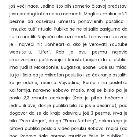
još veći haos. Jedino što bih zamerio čitavoj predstavi
jesu predugi intermeco momenti. Mogli su makar još 2
pesme da odsviraju umesto ponovljenih pošalica i
‘’muzika tuš’’ rituala. Publika se ne bi žalila zasigurno da
su to uradili. Najveću ekstazu među fanovima izazvao
je i najveći hit Lionheart-a, ako je verovati Youtube
website-u, ‘’Lifer’’. Rob je ovu pesmu najavio
iskazivanjem poštovanja i konstatacijom da u publici
ima ljudi iz Makedonije, Bugarske, Bosne. Gde su mladi
tu je i šala pa je mikrofon poslužio i za čekiranje ostalih,
ko je odakle, recimo Vojvodina, Borča i na posletku
Kalifornija, naravno Robovo maslo. Kraj se bližio pa je
posle 2,3 minuta cenkanja (Rob je pitao hoćemo li
jednu ili dve, dok je publika bila za još 5 pesama), pao
dogovor da se do kraja odsviraju još 3 pesme. Prva je
bila ‘’Pure Anger’’, druga ‘’From Nothing’’, nakon koje je
čitava publika poslala video poruku Robovoj majci (ad
hoc Robova šala apropo muzičke želje iz publike) i