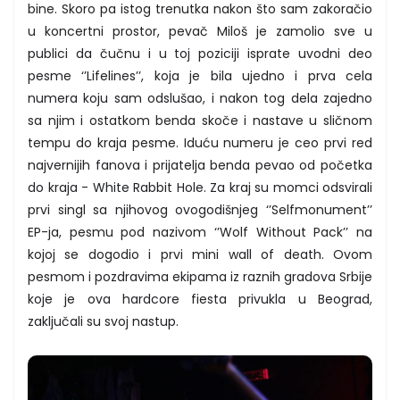
bine. Skoro pa istog trenutka nakon što sam zakoračio
u koncertni prostor, pevač Miloš je zamolio sve u
publici da čučnu i u toj poziciji isprate uvodni deo
pesme ‘’Lifelines’’, koja je bila ujedno i prva cela
numera koju sam odslušao, i nakon tog dela zajedno
sa njim i ostatkom benda skoče i nastave u sličnom
tempu do kraja pesme. Iduću numeru je ceo prvi red
najvernijih fanova i prijatelja benda pevao od početka
do kraja - White Rabbit Hole. Za kraj su momci odsvirali
prvi singl sa njihovog ovogodišnjeg ‘’Selfmonument’’
EP-ja, pesmu pod nazivom ‘’Wolf Without Pack’’ na
kojoj se dogodio i prvi mini wall of death. Ovom
pesmom i pozdravima ekipama iz raznih gradova Srbije
koje je ova hardcore fiesta privukla u Beograd,
zaključali su svoj nastup.