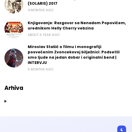
(SOLARIS) 2017
4 MONTHS AGO
Knjigovanje: Razgovor sa Nenadom Popovićem,
urednikom Helly Cherry vebzina
ABOUT A YEAR AGO
Miroslav Stašić o filmu i monografiji
posvećenim Zvoncekovoj bilježnici: Podsetili
smo ljude na jedan dobar i originalni bend |
INTERVJU
5 MONTHS AGO
Arhiva