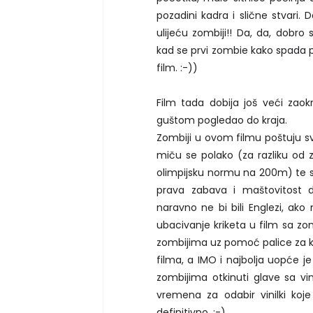
pozadini kadra i slične stvari.
ulijeću zombiji!! Da, da, dobro 
kad se prvi zombie kako spada p
film. :-))
Film tada dobija još veći zao
guštom pogledao do kraja.
Zombiji u ovom filmu poštuju sv
miču se polako (za razliku od zo
olimpijsku normu na 200m) te su 
prava zabava i maštovitost d
naravno ne bi bili Englezi, ako 
ubacivanje kriketa u film sa zo
zombijima uz pomoć palice za kri
filma, a IMO i najbolja uopće j
zombijima otkinuti glave sa vi
vremena za odabir vinilki koj
definitivno. :-)