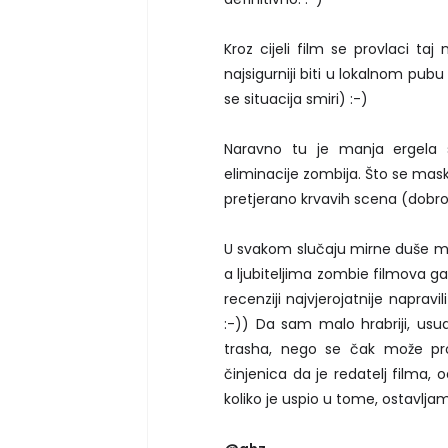
Kroz cijeli film se provlaci taj
najsigurniji biti u lokalnom pubu
se situacija smiri) :-)
Naravno tu je manja ergela so
eliminacije zombija. Što se maski
pretjerano krvavih scena (dobro
U svakom slučaju mirne duše mog
a ljubiteljima zombie filmova g
recenziji najvjerojatnije naprav
:-)) Da sam malo hrabriji, us
trasha, nego se čak može pro
činjenica da je redatelj filma,
koliko je uspio u tome, ostavlja