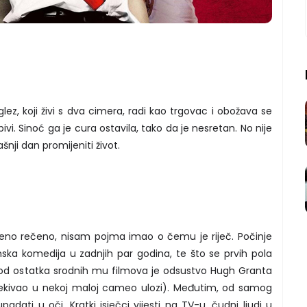
lez, koji živi s dva cimera, radi kao trgovac i obožava se
pivi. Sinoć ga je cura ostavila, tako da je nesretan. No nije
ji dan promijeniti život.
reno rečeno, nisam pojma imao o čemu je riječ. Počinje
anska komedija u zadnjih par godina, te što se prvih pola
a od ostatka srodnih mu filmova je odsustvo Hugh Granta
ekivao u nekoj maloj cameo ulozi). Međutim, od samog
adati u oči. Kratki isječci vijesti na TV-u, čudni ljudi u