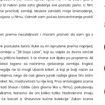
 Da bi nakon pola sata gledanja sve postalo jasno. U film
ste pročitali, zombiji. Možete zamisliti moje iznenađenje,
ojavio u filmu. Odmah sam počeo koncentriranije pratiti
kret prema neozbiljnosti i moram priznati da sam ga s
e postulate žanra. Ruke su im ispružene prema naprijed,
mbija u "28 Days Later", koji su valjda za života istrčali
prilično bedasti. S te strane sve šljaka po propisima. Ali
olazi lagano sa načinima rješavanja zombija. Englezi
negdje ne bi mogli ubaciti kriket. A koji je bolji način za
mbijima, nego da naš glavni junak razbija glave tim istim
ket. No, maštovitosti tu nije kraj. Prva antologijska scena
e kad Shaun i Eddie (dva glavna lika u filmu), pokušavaju
nilkama. Naravno da oni koliko-toliko hladnokrvno imaju
e će bacati iz Shaunove kućne kolekcije. Zakon scena