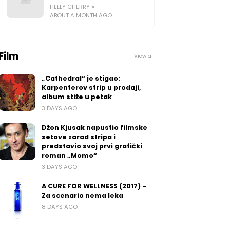
HELLY CHERRY
ABOUT A MONTH AGO
Film
View all
„Cathedral“ je stigao:
Karpenterov strip u prodaji,
album stiže u petak
3 DAYS AGO
Džon Kjusak napustio filmske
setove zarad stripa i
predstavio svoj prvi grafički
roman „Momo“
3 DAYS AGO
A CURE FOR WELLNESS (2017) –
Za scenario nema leka
8 DAYS AGO