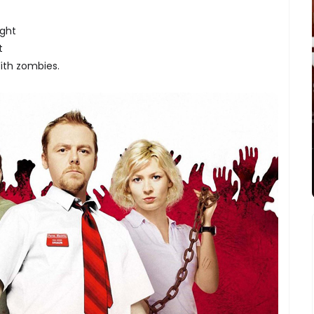
ight
t
th zombies.