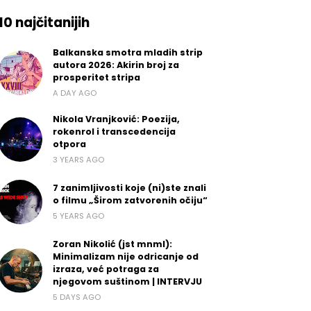
10 najčitanijih
Balkanska smotra mladih strip
autora 2026: Akirin broj za
prosperitet stripa
A DAY AGO
Nikola Vranjković: Poezija,
rokenrol i transcedencija
otpora
3 YEARS AGO
7 zanimljivosti koje (ni)ste znali
o filmu „Širom zatvorenih očiju“
5 YEARS AGO
Zoran Nikolić (jst mnml):
Minimalizam nije odricanje od
izraza, već potraga za
njegovom suštinom | INTERVJU
5 DAYS AGO