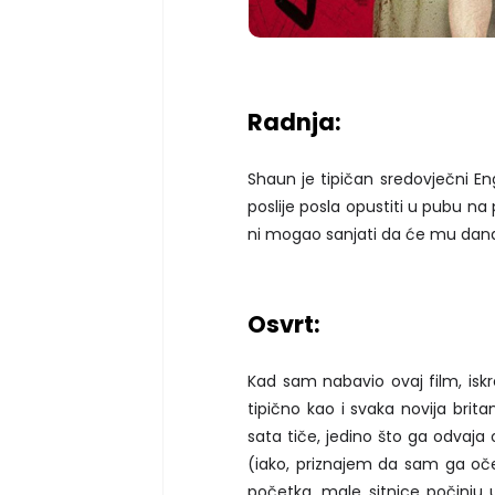
Radnja:
Shaun je tipičan sredovječni Eng
poslije posla opustiti u pubu na 
ni mogao sanjati da će mu današn
Osvrt:
Kad sam nabavio ovaj film, isk
tipično kao i svaka novija brit
sata tiče, jedino što ga odvaj
(iako, priznajem da sam ga oč
početka, male sitnice počinju up