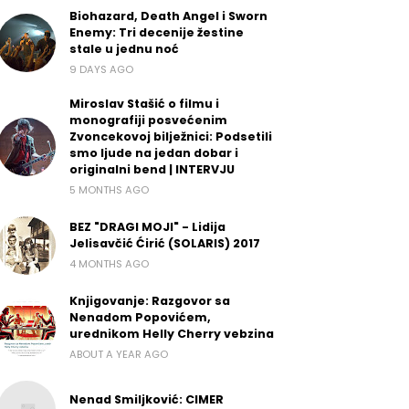
Biohazard, Death Angel i Sworn
Enemy: Tri decenije žestine
stale u jednu noć
9 DAYS AGO
Miroslav Stašić o filmu i
monografiji posvećenim
Zvoncekovoj bilježnici: Podsetili
smo ljude na jedan dobar i
originalni bend | INTERVJU
5 MONTHS AGO
BEZ "DRAGI MOJI" - Lidija
Jelisavčić Ćirić (SOLARIS) 2017
4 MONTHS AGO
Knjigovanje: Razgovor sa
Nenadom Popovićem,
urednikom Helly Cherry vebzina
ABOUT A YEAR AGO
Nenad Smiljković: CIMER