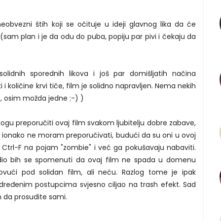
 neobvezni štih koji se očituje u ideji glavnog lika da će
 (sam plan i je da odu do puba, popiju par pivi i čekaju da
lidnih sporednih likova i još par domišljatih načina
 i količine krvi tiče, film je solidno napravljen. Nema nekih
, osim možda jedne :-) )
u preporučiti ovaj film svakom ljubitelju dobre zabave,
a ionako ne moram preporučivati, budući da su oni u ovoj
ili Ctrl-F na pojam "zombie" i već ga pokušavaju nabaviti.
udio bih se spomenuti da ovaj film ne spada u domenu
vući pod solidan film, ali neću. Razlog tome je ipak
 određenim postupcima svjesno ciljao na trash efekt. Sad
m da prosudite sami.