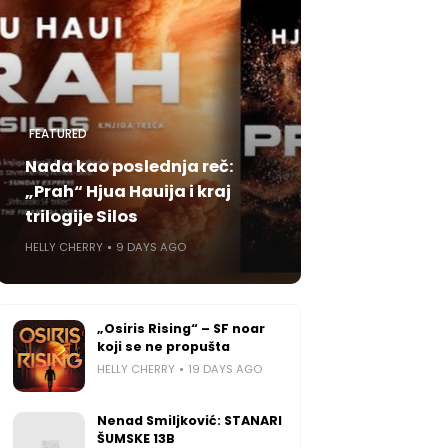
FEATURED
Nada kao poslednja reč:
„Prah“ Hjua Hauija i kraj
trilogije Silos
HELLY CHERRY
9 DAYS AGO
„Osiris Rising“ – SF noar
koji se ne propušta
HELLY CHERRY
19 DAYS AGO
Nenad Smiljković: STANARI
ŠUMSKE 13B