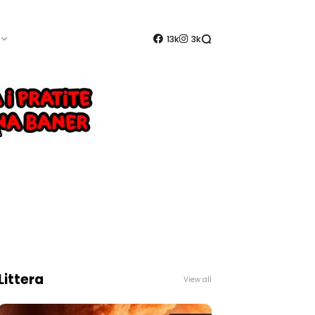
13k
3k
Littera
View all