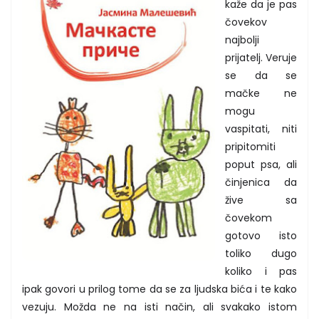
kaže da je pas
čovekov
najbolji
prijatelj. Veruje
se da se
mačke ne
mogu
vaspitati, niti
pripitomiti
poput psa, ali
činjenica da
žive sa
čovekom
gotovo isto
toliko dugo
koliko i pas
ipak govori u prilog tome da se za ljudska bića i te kako
vezuju. Možda ne na isti način, ali svakako istom