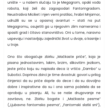
unište – u našem slučaju to je Megagrom, opaki vođa
robota, koji želi da zagospodari Fantomgradom.
Neustrašiva Miciket i njen verni pratilac, hrabri Mnjamor,
udružili su se u opasnoj avanturi – stati na put
Megagromu, osujetiti ga u njegovim zlim namerama i
spasiti grad i čitavo stanovništvo. Oni u tome, naravno
uspevaju i nastavljaju zajednički život u dvoje, a kasnije i
u troje.
Ono što obogaćuje zbirku „Mačkaste priče“, koja je
pisana jednostavnim, lakim, brzim, slikovitim jezikom,
jeste priča koju su napisala deca iz vrtića „Dambo“ u
Subotici. Doprinos zbirci je time dvostruk: govori u prilog
činjenici da su priče doprle do dece i da su dovoljno
dobre i inspirativne da su i ona sama poželela da se
oprobaju u pisanju. Ali, tu se naše drugovanje ne
završava, ne. Zbirku bogate i „Mačkaste pesme“
(„Ljubavna fantomska pesma“, „Fantomski slatki sni“),