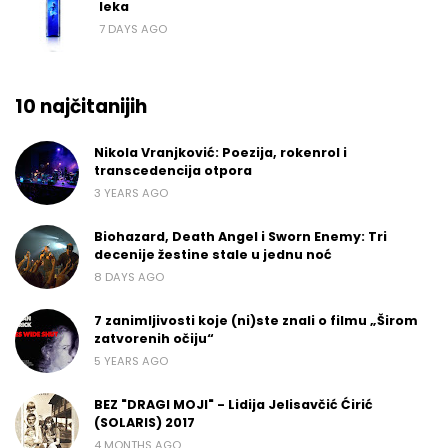
leka
7 DAYS AGO
10 najčitanijih
Nikola Vranjković: Poezija, rokenrol i
transcedencija otpora
3 YEARS AGO
Biohazard, Death Angel i Sworn Enemy: Tri
decenije žestine stale u jednu noć
8 DAYS AGO
7 zanimljivosti koje (ni)ste znali o filmu „Širom
zatvorenih očiju“
5 YEARS AGO
BEZ "DRAGI MOJI" - Lidija Jelisavčić Ćirić
(SOLARIS) 2017
4 MONTHS AGO