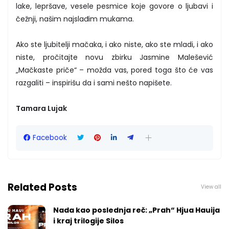
lake, lepršave, vesele pesmice koje govore o ljubavi i
čežnji, našim najslađim mukama.
Ako ste ljubitelji mačaka, i ako niste, ako ste mladi, i ako
niste, pročitajte novu zbirku Jasmine Malešević
„Mačkaste priče“ – možda vas, pored toga što će vas
razgaliti – inspirišu da i sami nešto napišete.
Tamara Lujak
Facebook
Related Posts
View all
Nada kao poslednja reč: „Prah“ Hjua Hauija
i kraj trilogije Silos