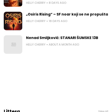
HELLY CHERRY
8 DAYS AGO
„Osiris Rising“ – SF noar koji se ne propušta
HELLY CHERRY
18 DAYS AGO
Nenad Smiljković: STANARI ŠUMSKE 13B
HELLY CHERRY
ABOUT A MONTH AGO
Littera
View all