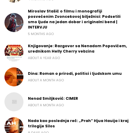
Miroslav Stašić o filmu i monografiji
posvećenim Zvoncekovoj bilježnici: Podsetili
smo ljude na jedan dobar i originalni bend |
INTERVJU
5 MONTHS AGO
Knjigovanje: Razgovor sa Nenadom Popovićem,
urednikom Helly Cherry vebzina
ABOUT A YEAR AGO
Dina: Roman o prirodi, politici i ljudskom umu
ABOUT A MONTH AGO
Nenad Smiljković: CIMER
ABOUT A MONTH AGO
Nada kao poslednja reč: „Prah“ Hjua Hauija i kraj
trilogije Silos
8 DAYS AGO