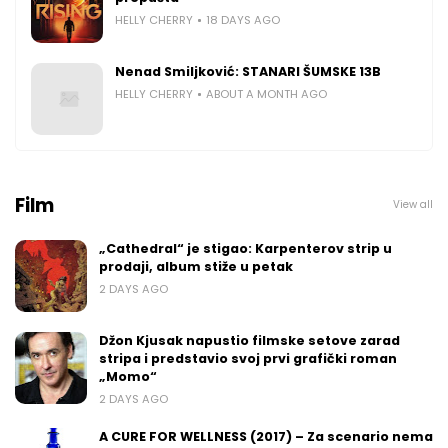
HELLY CHERRY
18 DAYS AGO
Nenad Smiljković: STANARI ŠUMSKE 13B
HELLY CHERRY
ABOUT A MONTH AGO
Film
View all
„Cathedral“ je stigao: Karpenterov strip u
prodaji, album stiže u petak
2 DAYS AGO
Džon Kjusak napustio filmske setove zarad
stripa i predstavio svoj prvi grafički roman
„Momo“
2 DAYS AGO
A CURE FOR WELLNESS (2017) – Za scenario nema