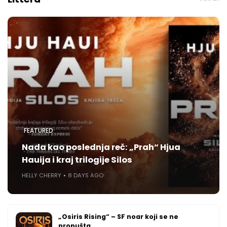
FEATURED
Nada kao poslednja reč: „Prah“ Hjua
Hauija i kraj trilogije Silos
HELLY CHERRY
8 DAYS AGO
„Osiris Rising“ – SF noar koji se ne
propušta