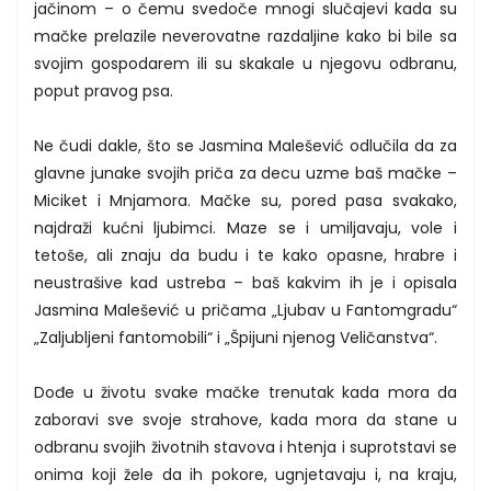
jačinom – o čemu svedoče mnogi slučajevi kada su
mačke prelazile neverovatne razdaljine kako bi bile sa
svojim gospodarem ili su skakale u njegovu odbranu,
poput pravog psa.
Ne čudi dakle, što se Jasmina Malešević odlučila da za
glavne junake svojih priča za decu uzme baš mačke –
Miciket i Mnjamora. Mačke su, pored pasa svakako,
najdraži kućni ljubimci. Maze se i umiljavaju, vole i
tetoše, ali znaju da budu i te kako opasne, hrabre i
neustrašive kad ustreba – baš kakvim ih je i opisala
Jasmina Malešević u pričama „Ljubav u Fantomgradu“
„Zaljubljeni fantomobili“ i „Špijuni njenog Veličanstva“.
Dođe u životu svake mačke trenutak kada mora da
zaboravi sve svoje strahove, kada mora da stane u
odbranu svojih životnih stavova i htenja i suprotstavi se
onima koji žele da ih pokore, ugnjetavaju i, na kraju,