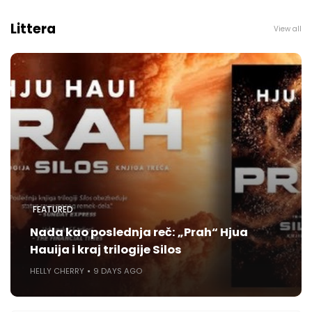
Littera
View all
FEATURED
Nada kao poslednja reč: „Prah“ Hjua
Hauija i kraj trilogije Silos
HELLY CHERRY
9 DAYS AGO