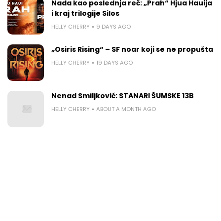
Nada kao poslednja reč: „Prah“ Hjua Hauija
i kraj trilogije Silos
HELLY CHERRY
9 DAYS AGO
„Osiris Rising“ – SF noar koji se ne propušta
HELLY CHERRY
19 DAYS AGO
Nenad Smiljković: STANARI ŠUMSKE 13B
HELLY CHERRY
ABOUT A MONTH AGO