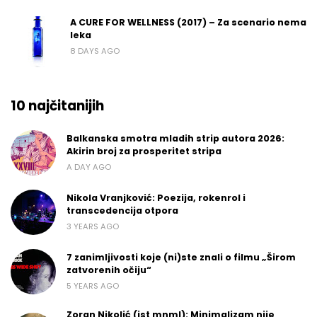
A CURE FOR WELLNESS (2017) – Za scenario nema
leka
8 DAYS AGO
10 najčitanijih
Balkanska smotra mladih strip autora 2026:
Akirin broj za prosperitet stripa
A DAY AGO
Nikola Vranjković: Poezija, rokenrol i
transcedencija otpora
3 YEARS AGO
7 zanimljivosti koje (ni)ste znali o filmu „Širom
zatvorenih očiju“
5 YEARS AGO
Zoran Nikolić (jst mnml): Minimalizam nije