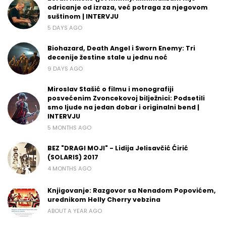
odricanje od izraza, već potraga za njegovom
suštinom | INTERVJU
5 DAYS AGO
Biohazard, Death Angel i Sworn Enemy: Tri
decenije žestine stale u jednu noć
9 DAYS AGO
Miroslav Stašić o filmu i monografiji
posvećenim Zvoncekovoj bilježnici: Podsetili
smo ljude na jedan dobar i originalni bend |
INTERVJU
5 MONTHS AGO
BEZ "DRAGI MOJI" - Lidija Jelisavčić Ćirić
(SOLARIS) 2017
4 MONTHS AGO
Knjigovanje: Razgovor sa Nenadom Popovićem,
urednikom Helly Cherry vebzina
ABOUT A YEAR AGO