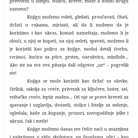
pretvoriti u lampu, stolicu, krevet, može li dobiti drugu
namenu?
Knjigu možemo voleti, gledati, proučavati, čitati,
držati u rukama, mirisati, ali da li možemo da je
koristimo i kao ukras, komad nameštaja, možemo li je
obući, u njoj se kupati, na njoj sedeti, spavati, možemo li
je koristiti kao policu za knjige, modni detalj (torbu,
recimo), kućicu za ptice, prsten, narukvicu, minđuše...
Ako ste na sva ova pitanja dali odgovor „ne“ – pogrešili
ste!
Knjiga se može koristiti kao držač za olovke,
čiviluk, saksija za cveće, privezak za ključeve, luster, sat,
veštačko cveće, leptir mašna... Od nje se prave kreveti za
spavanje i uzglavlja, dvosedi, stolice i fotelje za sedenje,
ogledala, kade za kupanje, prozori, novogodišnje jelke i
ukrasi, čak i metle!
Knjige možemo danas sve češće naći u muzejima
i galerijama u vidu skulptura, na fasadama, ulici – kao