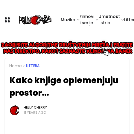
Filmovi
Umetnost
Muzika
Litte
i serije
i strip
Home
LITTERA
Kako knjige oplemenjuju
prostor...
HELLY CHERRY
11 YEARS AGO