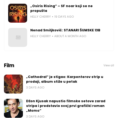
„Osiris Rising“ – SF noar koji se ne
propušta
HELLY CHERRY
19 DAYS AGO
Nenad Smiljković: STANARI ŠUMSKE 13B
HELLY CHERRY
ABOUT A MONTH AGO
Film
View all
„Cathedral“ je stigao: Karpenterov strip u
prodaji, album stiže u petak
3 DAYS AGO
Džon Kjusak napustio filmske setove zarad
stripa i predstavio svoj prvi grafički roman
„Momo“
3 DAYS AGO