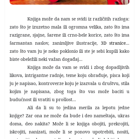
Knjiga može da nam se svidi iz različitih razloga:
zato što je izuzetno mala ili ogromna velika, zato što ima
razigrane, sjajne, šarene ili crno-bele korice, zato što ima
šarmantan naslov, zanimljive ilustracije,
3D stranice
...
zato što vam ju je neko poklonio ili ste je sebi kupili kako
biste obeležili neki važan događaj...
Knjiga može da vam se svidi i zbog dopadljivih
likova, intrigantne radnje, teme koju obrađuje, pisca koji
ju je napisao, kontroverze koju je izazvala u društvu, stila
kojim je napisana, zbog toga što vas može baciti u
budućnost ili vratiti u prošlost...
Ali da li su to jedina merila za lepotu jedne
knjige? Zar ona ne može da bude i deo nameštaja, ukras
doma, deo nakita? Može li se knjiga obojiti, prekrojiti,
iskrojiti, nanizati, može li se ponovo upotrebiti, nositi,