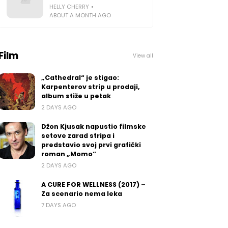
HELLY CHERRY
ABOUT A MONTH AGO
Film
View all
„Cathedral“ je stigao:
Karpenterov strip u prodaji,
album stiže u petak
2 DAYS AGO
Džon Kjusak napustio filmske
setove zarad stripa i
predstavio svoj prvi grafički
roman „Momo“
2 DAYS AGO
A CURE FOR WELLNESS (2017) –
Za scenario nema leka
7 DAYS AGO