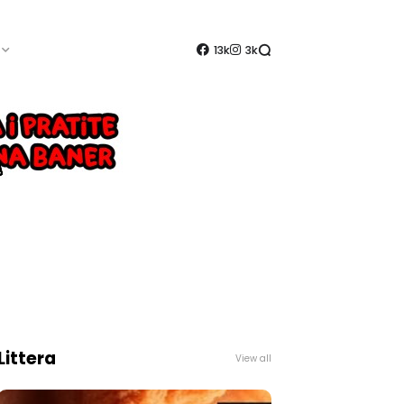
13k
3k
Littera
View all