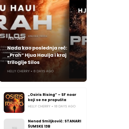
FEATURED
Nada kao poslednja reč:
„Prah“ Hjua Hauija i kraj
trilogije Silos
HELLY CHERRY
8 DAYS AGO
„Osiris Rising“ – SF noar
koji se ne propušta
HELLY CHERRY
18 DAYS AGO
Nenad Smiljković: STANARI
ŠUMSKE 13B