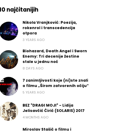
10 najčitanijih
Nikola Vranjković: Poezija,
rokenrol i transcedencija
otpora
3 YEARS AGO
Biohazard, Death Angel i Sworn
Enemy: Tri decenije žestine
stale u jednu noć
8 DAYS AGO
7 zanimljivosti koje (ni)ste znali
o filmu „Širom zatvorenih očiju“
5 YEARS AGO
BEZ "DRAGI MOJI" - Lidija
Jelisavčić Ćirić (SOLARIS) 2017
4 MONTHS AGO
Miroslav Stašić o filmu i