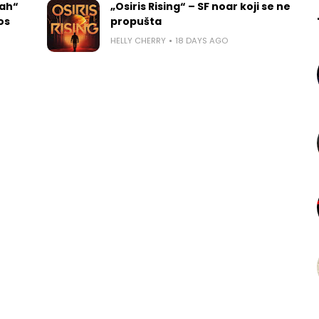
rah“
„Osiris Rising“ – SF noar koji se ne
los
propušta
HELLY CHERRY
18 DAYS AGO