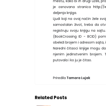
mestu, kako bi ih drugi uzeli, pr
je osnovana stranica
http:/
deljenja knjiga.
Ljudi koji na ovaj način žele 
samostalan život, treba da o
registruju svoju knjigu na sajtu
(BookCrossing ID - BCID) pomo
obeleži brojem i adresom sajta, 
Naredni čitaoci knjige mogu da o
njenim jedinstvenim brojem. T
putovala i ko ju je čitao.
Priredila
Tamara Lujak
Related Posts