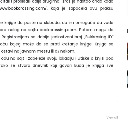
očitali i prosledili dalje drugima. Izraz je nastao onda kada
/www.bookcrossing.com/
, koja je započela ovu praksu
svoje knjige da puste na slobodu, da im omoguće da vode
tvore nalog na sajtu bookcrossing.com. Potom mogu da
. Registracijom se dobija jedinstveni broj „Bukkrosing ID“
ću kojeg može da se prati kretanje knjige. Knjiga se
i ostavi na javnom mestu ili dа nekom.
du na sajt i zabeleže svoju lokaciju i utiske o knjizi pod
ako se stvara dnevnik koji govori kuda je knjiga sve
View all