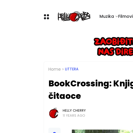
Muzika
Filmovi 
Home
LITTERA
BookCrossing: Knjig
čitaoce
HELLY CHERRY
11 YEARS AGO