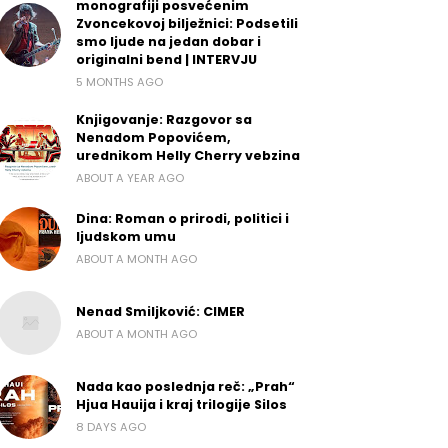
monografiji posvećenim
Zvoncekovoj bilježnici: Podsetili
smo ljude na jedan dobar i
originalni bend | INTERVJU
5 MONTHS AGO
Knjigovanje: Razgovor sa
Nenadom Popovićem,
urednikom Helly Cherry vebzina
ABOUT A YEAR AGO
Dina: Roman o prirodi, politici i
ljudskom umu
ABOUT A MONTH AGO
Nenad Smiljković: CIMER
ABOUT A MONTH AGO
Nada kao poslednja reč: „Prah“
Hjua Hauija i kraj trilogije Silos
8 DAYS AGO