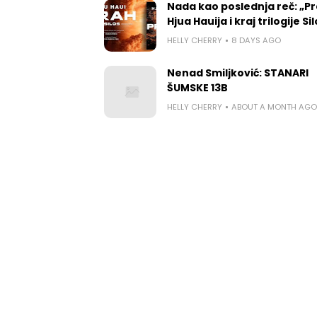
Nada kao poslednja reč: „P
Hjua Hauija i kraj trilogije Si
HELLY CHERRY
8 DAYS AGO
Nenad Smiljković: STANARI
ŠUMSKE 13B
HELLY CHERRY
ABOUT A MONTH AGO