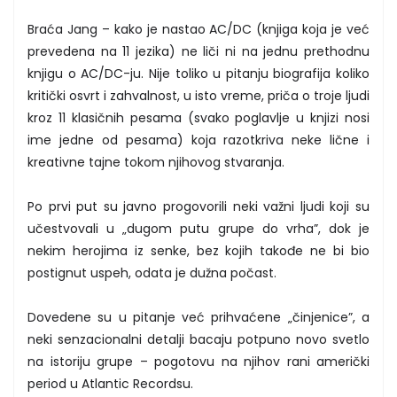
Braća Jang – kako je nastao AC/DC (knjiga koja je već
prevedena na 11 jezika) ne liči ni na jednu prethodnu
knjigu o AC/DC-ju. Nije toliko u pitanju biografija koliko
kritički osvrt i zahvalnost, u isto vreme, priča o troje ljudi
kroz 11 klasičnih pesama (svako poglavlje u knjizi nosi
ime jedne od pesama) koja razotkriva neke lične i
kreativne tajne tokom njihovog stvaranja.
Po prvi put su javno progovorili neki važni ljudi koji su
učestvovali u „dugom putu grupe do vrha”, dok je
nekim herojima iz senke, bez kojih takođe ne bi bio
postignut uspeh, odata je dužna počast.
Dovedene su u pitanje već prihvaćene „činjenice”, a
neki senzacionalni detalji bacaju potpuno novo svetlo
na istoriju grupe – pogotovu na njihov rani američki
period u Atlantic Recordsu.