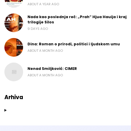
ABOUT A YEAR AGO
Nada kao poslednja reč: „Prah“ Hjua Hauija i kraj
trilogije Silos
9 DAYS AGO
Dina: Roman o prirodi, politici i ljudskom umu
ABOUT A MONTH AGO
Nenad Smiljković: CIMER
ABOUT A MONTH AGO
Arhiva