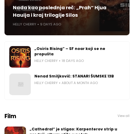
Nada kao poslednja reč: „Prah“ Hjua
Hauija i kraj trilogije Silos
HELLY CHERRY
9 DAYS AGO
„Osiris Rising“ – SF noar koji se ne
propušta
HELLY CHERRY
18 DAYS AGO
Nenad Smiljković: STANARI ŠUMSKE 13B
HELLY CHERRY
ABOUT A MONTH AGO
Film
View all
„Cathedral“ je stigao: Karpenterov strip u