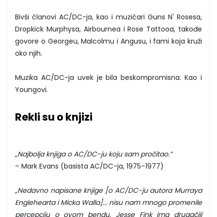
Bivši članovi AC/DC-ja, kao i muzičari Guns N' Rosesa,
Dropkick Murphysa, Airbournea i Rose Tattooa, takođe
govore o Georgeu, Malcolmu i Angusu, i fami koja kruži
oko njih.
Muzika AC/DC-ja uvek je bila beskompromisna. Kao i
Youngovi.
Rekli su o knjizi
„Najbolja knjiga o AC/DC-ju koju sam pročitao.”
– Mark Evans (basista AC/DC-ja, 1975–1977)
„Nedavno napisane knjige [o AC/DC-ju autora Murraya
Englehearta i Micka Walla]... nisu nam mnogo promenile
percepciju o ovom bendu. Jesse Fink ima drugačiji