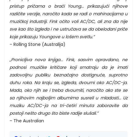
pristup pričama o braći Young... prikazujući njihove
različite verzije, naročito kada se radi o mahinacijama u
muzičkoj industriji. Fink očito voli AC/DC, ali zna da nije
sve kao što izgleda i ne ustručava se da obelodani priče
koje prikazuju Youngove u lošem svetlu.”
– Rolling Stone (Australija)
„Pronicljiva nova knjiga... Fink, sasvim opravdano, ne
podnosi muzičke kritičare koji smatraju da je imati
zadovoljnu publiku beznačajno dostignuće, suprotno
duhu roka. Na kraju se, izgleda, dvoumi oko AC/DC-ja.
Mada, oko njih se i treba dvoumiti, naročito ako ste se
sa njihovim najboljim albumima susreli u mladosti... Uz
muziku AC/DC-ja na tri-četiri minuta zaboravite da
postoji nešto drugo što biste radije slušali.”
– The Australian