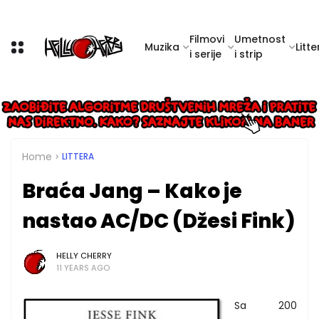
Filmovi
Umetnost
Muzika
Litte
i serije
i strip
Home
LITTERA
Braća Jang – Kako je
nastao AC/DC (Džesi Fink)
HELLY CHERRY
11 YEARS AGO
Sa 200