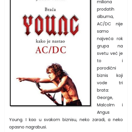
miliona
prodatih
albuma,
AC/DC nije
samo
najveća rok
grupa na
svetu već je
to i
porodični
biznis koji
vode tri
brata:
George,
Malcolm i
Angus
Young. I kao u svakom biznisu, neko zaradi, a neko
opasno nagrabusi.