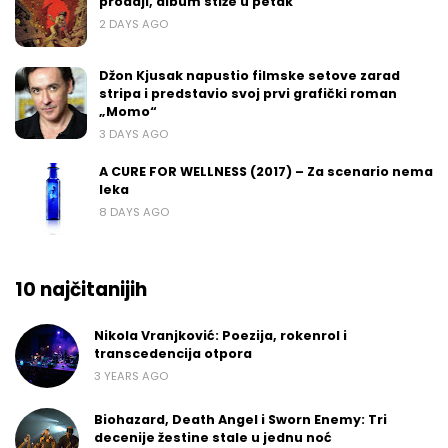
prodaji, album stiže u petak
2 DAYS AGO
Džon Kjusak napustio filmske setove zarad
stripa i predstavio svoj prvi grafički roman
„Momo“
3 DAYS AGO
A CURE FOR WELLNESS (2017) – Za scenario nema
leka
8 DAYS AGO
10 najčitanijih
Nikola Vranjković: Poezija, rokenrol i
transcedencija otpora
3 YEARS AGO
Biohazard, Death Angel i Sworn Enemy: Tri
decenije žestine stale u jednu noć