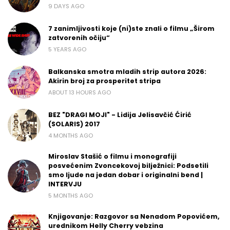
9 DAYS AGO
7 zanimljivosti koje (ni)ste znali o filmu „Širom
zatvorenih očiju“
5 YEARS AGO
Balkanska smotra mladih strip autora 2026:
Akirin broj za prosperitet stripa
ABOUT 13 HOURS AGO
BEZ "DRAGI MOJI" - Lidija Jelisavčić Ćirić
(SOLARIS) 2017
4 MONTHS AGO
Miroslav Stašić o filmu i monografiji
posvećenim Zvoncekovoj bilježnici: Podsetili
smo ljude na jedan dobar i originalni bend |
INTERVJU
5 MONTHS AGO
Knjigovanje: Razgovor sa Nenadom Popovićem,
urednikom Helly Cherry vebzina