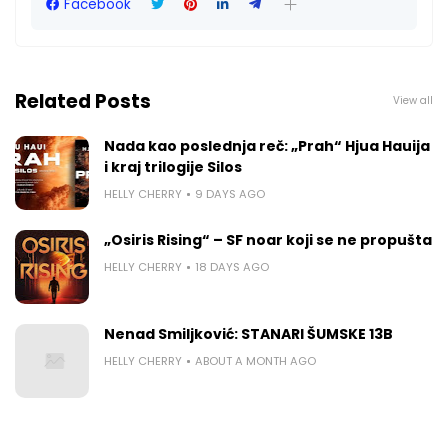
Facebook
Related Posts
View all
Nada kao poslednja reč: „Prah“ Hjua Hauija
i kraj trilogije Silos
HELLY CHERRY
9 DAYS AGO
„Osiris Rising“ – SF noar koji se ne propušta
HELLY CHERRY
18 DAYS AGO
Nenad Smiljković: STANARI ŠUMSKE 13B
HELLY CHERRY
ABOUT A MONTH AGO