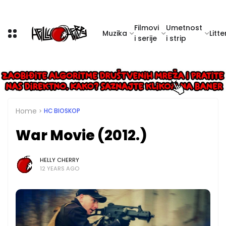
Filmovi
Umetnost
Muzika
Litte
i serije
i strip
Home
HC BIOSKOP
War Movie (2012.)
HELLY CHERRY
12 YEARS AGO