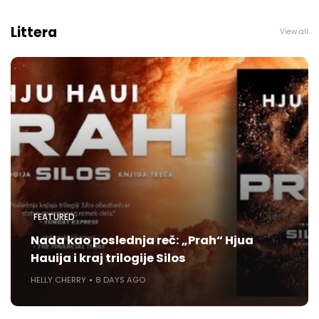
Littera
View all
FEATURED
Nada kao poslednja reč: „Prah“ Hjua
Hauija i kraj trilogije Silos
HELLY CHERRY
8 DAYS AGO