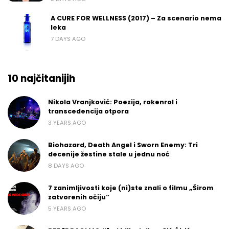
A CURE FOR WELLNESS (2017) – Za scenario nema
leka
7 DAYS AGO
10 najčitanijih
Nikola Vranjković: Poezija, rokenrol i
transcedencija otpora
3 YEARS AGO
Biohazard, Death Angel i Sworn Enemy: Tri
decenije žestine stale u jednu noć
8 DAYS AGO
7 zanimljivosti koje (ni)ste znali o filmu „Širom
zatvorenih očiju“
5 YEARS AGO