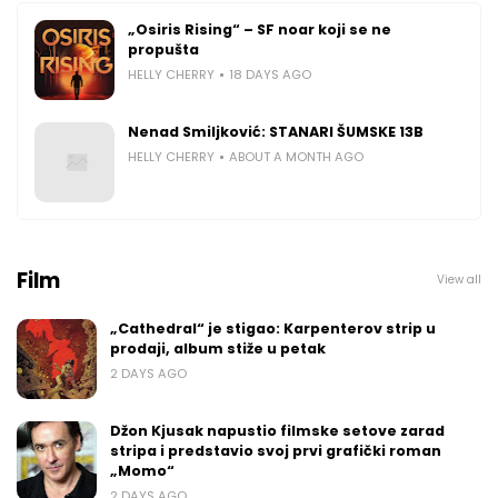
„Osiris Rising“ – SF noar koji se ne
propušta
HELLY CHERRY
18 DAYS AGO
Nenad Smiljković: STANARI ŠUMSKE 13B
HELLY CHERRY
ABOUT A MONTH AGO
Film
View all
„Cathedral“ je stigao: Karpenterov strip u
prodaji, album stiže u petak
2 DAYS AGO
Džon Kjusak napustio filmske setove zarad
stripa i predstavio svoj prvi grafički roman
„Momo“
2 DAYS AGO