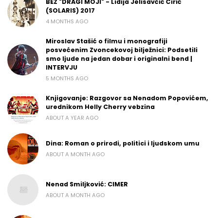
BEZ "DRAGI MOJI" - Lidija Jelisavčić Ćirić
(SOLARIS) 2017
4 MONTHS AGO
Miroslav Stašić o filmu i monografiji
posvećenim Zvoncekovoj bilježnici: Podsetili
smo ljude na jedan dobar i originalni bend |
INTERVJU
5 MONTHS AGO
Knjigovanje: Razgovor sa Nenadom Popovićem,
urednikom Helly Cherry vebzina
ABOUT A YEAR AGO
Dina: Roman o prirodi, politici i ljudskom umu
ABOUT A MONTH AGO
Nenad Smiljković: CIMER
ABOUT A MONTH AGO