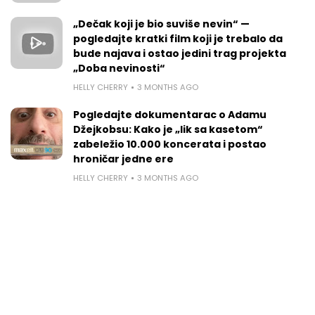
„Dečak koji je bio suviše nevin“ —
pogledajte kratki film koji je trebalo da
bude najava i ostao jedini trag projekta
„Doba nevinosti“
HELLY CHERRY
3 MONTHS AGO
Pogledajte dokumentarac o Adamu
Džejkobsu: Kako je „lik sa kasetom“
zabeležio 10.000 koncerata i postao
hroničar jedne ere
HELLY CHERRY
3 MONTHS AGO