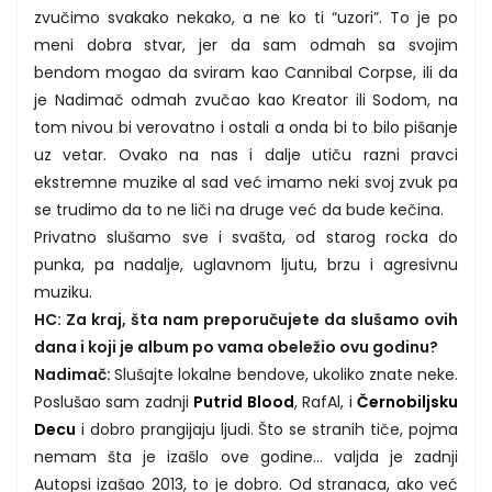
zvučimo svakako nekako, a ne ko ti “uzori”. To je po
meni dobra stvar, jer da sam odmah sa svojim
bendom mogao da sviram kao Cannibal Corpse, ili da
je Nadimač odmah zvučao kao Kreator ili Sodom, na
tom nivou bi verovatno i ostali a onda bi to bilo pišanje
uz vetar. Ovako na nas i dalje utiču razni pravci
ekstremne muzike al sad već imamo neki svoj zvuk pa
se trudimo da to ne liči na druge već da bude kečina.
Privatno slušamo sve i svašta, od starog rocka do
punka, pa nadalje, uglavnom ljutu, brzu i agresivnu
muziku.
HC: Za kraj, šta nam preporučujete da slušamo ovih
dana i koji je album po vama obeležio ovu godinu?
Nadimač:
Slušajte lokalne bendove, ukoliko znate neke.
Poslušao sam zadnji
Putrid Blood
, RafAl, i
Černobiljsku
Decu
i dobro prangijaju ljudi. Što se stranih tiče, pojma
nemam šta je izašlo ove godine… valjda je zadnji
Autopsi izašao 2013, to je dobro. Od stranaca, ako već