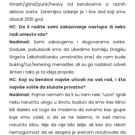
thrash/grind/punk/heavy itd bendovima iz raznih
delova sveta. Zanimljivo izdanje je i live dvd koji smo
izbacili 2010 god.
HC: Da li radite sami zakazivanje nastupa ili neko
radi umesto vas?
Nadimač:
Sami zakazujemo i dogovaramo svirke.
Doduše, pokušavali smo da ubedimo komšiju Dragišu
Grgeča (alkoholičarsko umetničko ime) da nam bude
buking/tur/ketering menadžer, ali su ga nažalost odveli
šinteri i tako je ta ideja propala.
HC: Koji su bendovi najvše uticali na vaš rad, i šta
najviše volite da slušate privatno?
Nadimač:
Pojma nemam da li su nam neki “uzori” igrali
neku naručitu ulogu u životu budući da smo kao klinci
bili daleko od toga da možemo da sviramo kao grupe
koje smo voleli, a da se ne lažemo, ni sad nismo
naručito blizu. Nije da nije bilo želje, ali kao što rekoh
nemogućnost da se iskopira je srećom rezultovala da