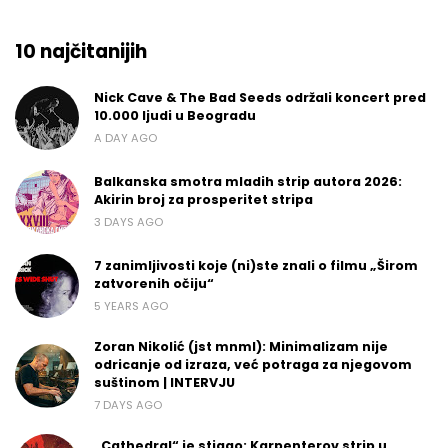
10 najčitanijih
Nick Cave & The Bad Seeds održali koncert pred
10.000 ljudi u Beogradu
A DAY AGO
Balkanska smotra mladih strip autora 2026:
Akirin broj za prosperitet stripa
3 DAYS AGO
7 zanimljivosti koje (ni)ste znali o filmu „Širom
zatvorenih očiju“
5 YEARS AGO
Zoran Nikolić (jst mnml): Minimalizam nije
odricanje od izraza, već potraga za njegovom
suštinom | INTERVJU
7 DAYS AGO
„Cathedral“ je stigao: Karpenterov strip u