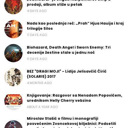
prodaji, album stiže u petak
4 DAYS AGO
Nada kao poslednja reč: „Prah“ Hjua Hauija i kraj
trilogije Silos
11 DAYS AGO
Biohazard, Death Angel i Sworn Enemy: Tri
decenije žestine stale u jednu noć
11 DAYS AGO
BEZ "DRAGI MOJI" - Lidija Jelisavčić Ćirić
(SOLARIS) 2017
4 MONTHS AGO
Knjigovanje: Razgovor sa Nenadom Popovićem,
urednikom Helly Cherry vebzina
ABOUT A YEAR AGO
Miroslav Stašić o filmu i monografiji
posvećenim Zvoncekovoj bilježnici: Podsetili