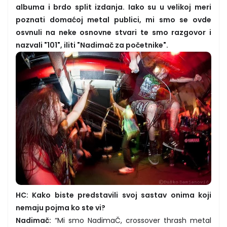
albuma i brdo split izdanja. Iako su u velikoj meri
poznati domaćoj metal publici, mi smo se ovde
osvnuli na neke osnovne stvari te smo razgovor i
nazvali "101", iliti "Nadimač za početnike".
HC: Kako biste predstavili svoj sastav onima koji
nemaju pojma ko ste vi?
Nadimač:
“Mi smo NadimaČ, crossover thrash metal