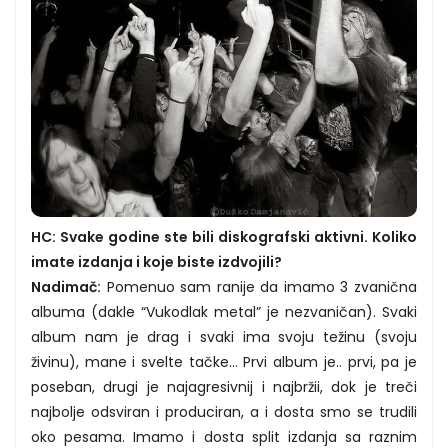
HC: Svake godine ste bili diskografski aktivni. Koliko
imate izdanja i koje biste izdvojili?
Nadimač:
Pomenuo sam ranije da imamo 3 zvanična
albuma (dakle “Vukodlak metal” je nezvaničan). Svaki
album nam je drag i svaki ima svoju težinu (svoju
živinu), mane i svelte tačke… Prvi album je.. prvi, pa je
poseban, drugi je najagresivnij i najbržii, dok je treči
najbolje odsviran i produciran, a i dosta smo se trudili
oko pesama. Imamo i dosta split izdanja sa raznim