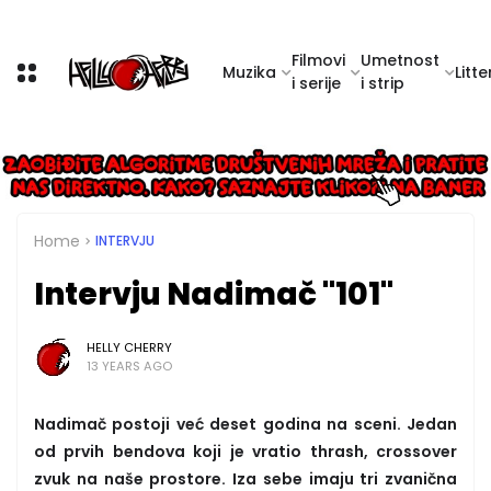
Filmovi
Umetnost
Muzika
Litte
i serije
i strip
Home
INTERVJU
Intervju Nadimač "101"
HELLY CHERRY
13 YEARS AGO
Nadimač postoji već deset godina na sceni. Jedan
od prvih bendova koji je vratio thrash, crossover
zvuk na naše prostore. Iza sebe imaju tri zvanična