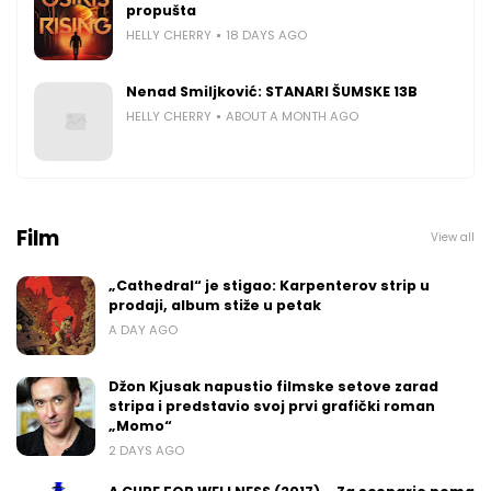
propušta
HELLY CHERRY
18 DAYS AGO
Nenad Smiljković: STANARI ŠUMSKE 13B
HELLY CHERRY
ABOUT A MONTH AGO
Film
View all
„Cathedral“ je stigao: Karpenterov strip u
prodaji, album stiže u petak
A DAY AGO
Džon Kjusak napustio filmske setove zarad
stripa i predstavio svoj prvi grafički roman
„Momo“
2 DAYS AGO