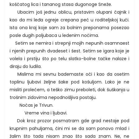
koščatog lica i tananog stasa dugonoge Sneže.
Ubacim još jednu oblicu, pristavim olupani čajnik i
kao da mi leđa ogreje crepana peć u roditeljskoj kući.
Ista ona kraj koje sam za bolnim preponama posezao
posle dugih poljubaca u ledenim noćima.
Setim se nemira i strepnji mojih nepunih osamnaest
i njenih prepunih dvadeset i šest. Setim se igara koje je
volela i prstiju što po telu slatko-bolne tačke nalaze i
diraju do ludila.
Mislima mi sevnu bademaste oči i kao da osetim
toplinu ljubavi željne šake pod košuljom. Lako je ne
misliti prolećem, a teško zimu preboleti, dok šuškanja u
trošnim zidovima nepodnošljiva postaju.
Noćas je Trivun.
Vreme vina i ljubavi.
Dok kroz prozor posmatram gde grad nestaje pod
krupnim pahuljama, čini mi se da sam ponovo mlad i
žalim što tada nisam znao što sada znam. Ne, ne