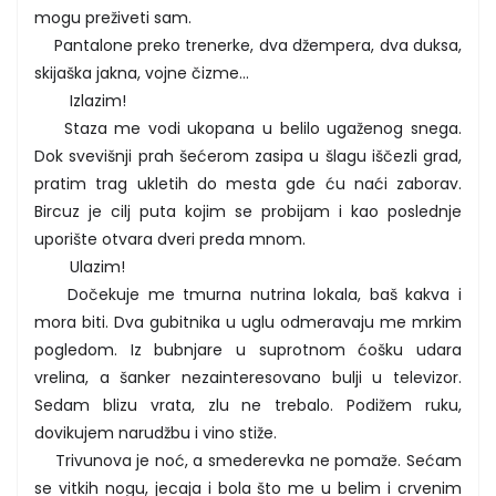
mogu preživeti sam.
Pantalone preko trenerke, dva džempera, dva duksa,
skijaška jakna, vojne čizme...
Izlazim!
Staza me vodi ukopana u belilo ugaženog snega.
Dok svevišnji prah šećerom zasipa u šlagu iščezli grad,
pratim trag ukletih do mesta gde ću naći zaborav.
Bircuz je cilj puta kojim se probijam i kao poslednje
uporište otvara dveri preda mnom.
Ulazim!
Dočekuje me tmurna nutrina lokala, baš kakva i
mora biti. Dva gubitnika u uglu odmeravaju me mrkim
pogledom. Iz bubnjare u suprotnom ćošku udara
vrelina, a šanker nezainteresovano bulji u televizor.
Sedam blizu vrata, zlu ne trebalo. Podižem ruku,
dovikujem narudžbu i vino stiže.
Trivunova je noć, a smederevka ne pomaže. Sećam
se vitkih nogu, jecaja i bola što me u belim i crvenim