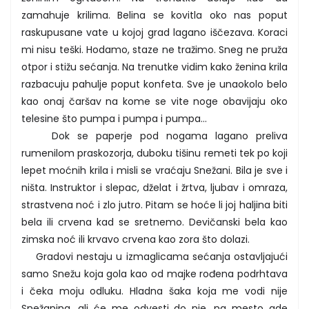
zamahuje krilima. Belina se kovitla oko nas poput
raskupusane vate u kojoj grad lagano iščezava. Koraci
mi nisu teški. Hodamo, staze ne tražimo. Sneg ne pruža
otpor i stižu sećanja. Na trenutke vidim kako ženina krila
razbacuju pahulje poput konfeta. Sve je unaokolo belo
kao onaj čaršav na kome se vite noge obavijaju oko
telesine što pumpa i pumpa i pumpa...
Dok se paperje pod nogama lagano preliva
rumenilom praskozorja, duboku tišinu remeti tek po koji
lepet moćnih krila i misli se vraćaju Snežani. Bila je sve i
ništa. Instruktor i slepac, dželat i žrtva, ljubav i omraza,
strastvena noć i zlo jutro. Pitam se hoće li joj haljina biti
bela ili crvena kad se sretnemo. Devičanski bela kao
zimska noć ili krvavo crvena kao zora što dolazi.
Gradovi nestaju u izmaglicama sećanja ostavljajući
samo Snežu koja gola kao od majke rođena podrhtava
i čeka moju odluku. Hladna šaka koja me vodi nije
Snežanina, ali će me odvesti do nje, na mesto gde