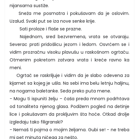
nijansama sustiže.
Sneža me posmatra i pokušavam da je oslovim.
Uzalud. Svaki put se iza nove senke krije.
Sati prolaze i flaše se prazne.
Najednom, sred bezvremena, vrata se otvaraju.
Severac prati pridošlicu jezom i ledom. Osvrćem se i
vidim prozračnu visoku plavušu u raskošnom ogrtaču.
Otmenim pokretom zatvara vrata i kreće ravno ka
meni.
Ogrtač se raskriljuje i vidim da je slabo odevena za
kijamet sa kojeg je ušla. Na sebi ima belu letnju haljinu,
na nogama baletanke. Seda preko puta mene.
- Mogu ti ispuniti želju – čaša preda mnom podrhtava
od tonaliteta njenog glasa. Podižem pogled na detinje
lice i pokušavam da prokljuvim šta hoće. Otkad drolje
izgledaju tako filigranski?
- Nemaš ti pojma o mojim željama. Gubi se! - ne treba
mi pet minuta ničega za nešto.