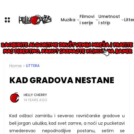
Filmovi
Umetnost
Muzika
Litte
i serije
i strip
Home
LITTERA
KAD GRADOVA NESTANE
HELLY CHERRY
14 YEARS AGO
Kad odžaci zamirišu i severac ravničarske gradove u
beli jorgan ušuška, kad svet zamre, a noći uz pucketavi
smederevac nepodnošljive postanu, setim se