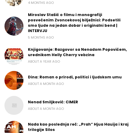
4 MONTHS AGO
Miroslav Stašić o filmu i monografiji
posvećenim Zvoncekovoj bilježnici: Podsetili
smo ljude na jedan dobar i originalni bend |
INTERVJU
5 MONTHS AGO
Knjigovanje: Razgovor sa Nenadom Popovićem,
urednikom Helly Cherry vebzina
ABOUT A YEAR AGO
Dina: Roman o prirodi, politici i ljudskom umu
ABOUT A MONTH AGO
Nenad Smiljković: CIMER
ABOUT A MONTH AGO
Nada kao poslednja reč: „Prah“ Hjua Hauija i kraj
trilogije Silos