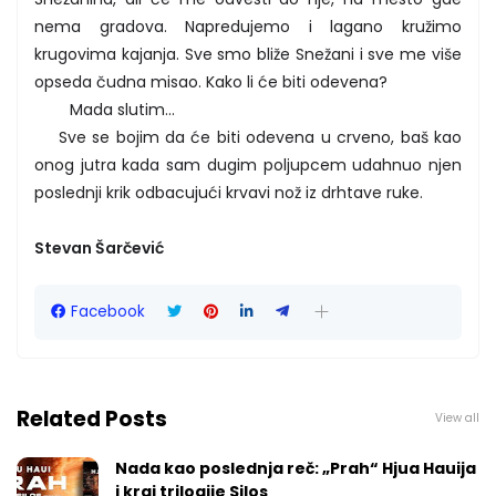
nema gradova. Napredujemo i lagano kružimo
krugovima kajanja. Sve smo bliže Snežani i sve me više
opseda čudna misao. Kako li će biti odevena?
Mada slutim...
Sve se bojim da će biti odevena u crveno, baš kao
onog jutra kada sam dugim poljupcem udahnuo njen
poslednji krik odbacujući krvavi nož iz drhtave ruke.
Stevan Šarčević
Facebook
Related Posts
View all
Nada kao poslednja reč: „Prah“ Hjua Hauija
i kraj trilogije Silos