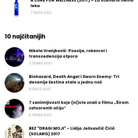
A CURE FOR WELLNESS (2017) – Za scenario nema
leka
7 DAYS AGO
10 najčitanijih
Nikola Vranjković: Poezija, rokenrol i
transcedencija otpora
3 YEARS AGO
Biohazard, Death Angel i Sworn Enemy: Tri
decenije žestine stale u jednu noć
8 DAYS AGO
7 zanimljivosti koje (ni)ste znali o filmu „Širom
zatvorenih očiju“
5 YEARS AGO
BEZ "DRAGI MOJI" - Lidija Jelisavčić Ćirić
(SOLARIS) 2017