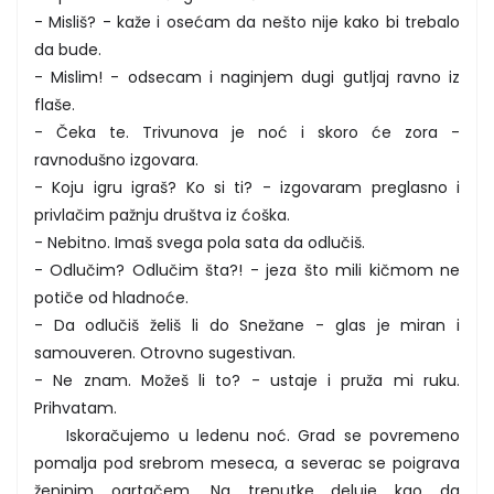
- Misliš? - kaže i osećam da nešto nije kako bi trebalo
da bude.
- Mislim! - odsecam i naginjem dugi gutljaj ravno iz
flaše.
- Čeka te. Trivunova je noć i skoro će zora -
ravnodušno izgovara.
- Koju igru igraš? Ko si ti? - izgovaram preglasno i
privlačim pažnju društva iz ćoška.
- Nebitno. Imaš svega pola sata da odlučiš.
- Odlučim? Odlučim šta?! - jeza što mili kičmom ne
potiče od hladnoće.
- Da odlučiš želiš li do Snežane - glas je miran i
samouveren. Otrovno sugestivan.
- Ne znam. Možeš li to? - ustaje i pruža mi ruku.
Prihvatam.
Iskoračujemo u ledenu noć. Grad se povremeno
pomalja pod srebrom meseca, a severac se poigrava
ženinim ogrtačem. Na trenutke deluje kao da