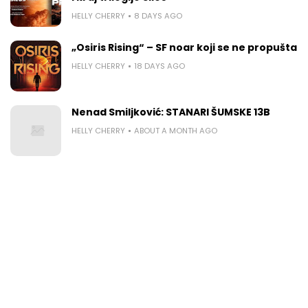
HELLY CHERRY
8 DAYS AGO
„Osiris Rising“ – SF noar koji se ne propušta
HELLY CHERRY
18 DAYS AGO
Nenad Smiljković: STANARI ŠUMSKE 13B
HELLY CHERRY
ABOUT A MONTH AGO