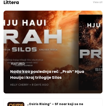
Littera
View all
FEATURED
Nada kao poslednja reč: „Prah“ Hjua
Hauija i kraj trilogije Silos
HELLY CHERRY
8 DAYS AGO
„Osiris Rising“ – SF noar koji se ne