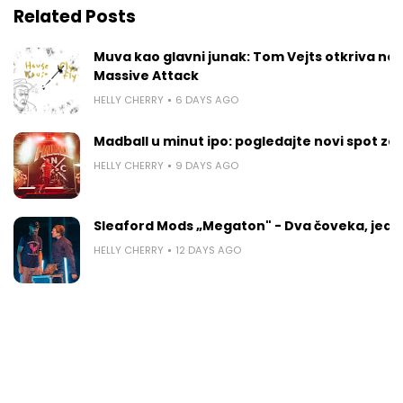
Related Posts
Muva kao glavni junak: Tom Vejts otkriva ne
Massive Attack
HELLY CHERRY
6 DAYS AGO
Madball u minut ipo: pogledajte novi spot za
HELLY CHERRY
9 DAYS AGO
Sleaford Mods „Megaton" - Dva čoveka, jedan 
HELLY CHERRY
12 DAYS AGO