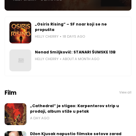
„Osiris Rising“ – SF noar koji se ne
propušta
HELLY CHERRY
18 DAYS AGO
Nenad Smiljković: STANARI ŠUMSKE 13B
HELLY CHERRY
ABOUT A MONTH AGO
Film
View all
„Cathedral“ je stigao: Karpenterov strip u
prodaji, album stiže u petak
A DAY AGO
Džon Kjusak napustio filmske setove zarad