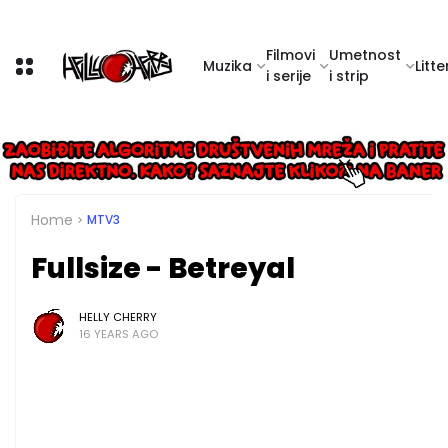
Filmovi
Umetnost
Muzika
Litte
i serije
i strip
Home
MTV3
Fullsize - Betreyal
HELLY CHERRY
16 YEARS AGO