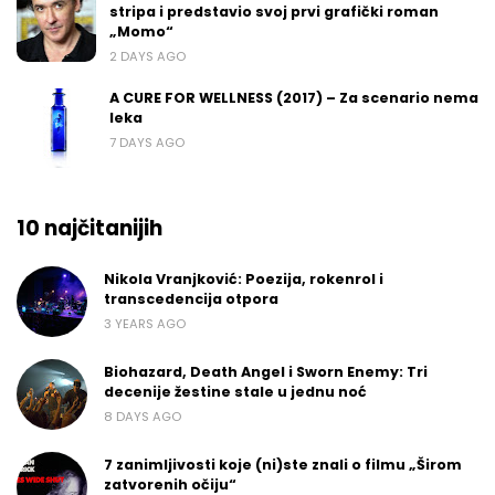
stripa i predstavio svoj prvi grafički roman
„Momo“
2 DAYS AGO
A CURE FOR WELLNESS (2017) – Za scenario nema
leka
7 DAYS AGO
10 najčitanijih
Nikola Vranjković: Poezija, rokenrol i
transcedencija otpora
3 YEARS AGO
Biohazard, Death Angel i Sworn Enemy: Tri
decenije žestine stale u jednu noć
8 DAYS AGO
7 zanimljivosti koje (ni)ste znali o filmu „Širom
zatvorenih očiju“