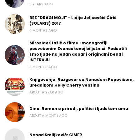
5 YEARS AGO
BEZ "DRAGI MOJI" - Lidija Jelisavčić Ćirić
(SOLARIS) 2017
4 MONTHS AGO
Miroslav Stašić o filmu i monografiji
posvećenim Zvoncekovoj bilježnici: Podsetili
smo ljude na jedan dobar i originalni bend |
INTERVJU
5 MONTHS AGO
Knjigovanje: Razgovor sa Nenadom Popovićem,
urednikom Helly Cherry vebzina
ABOUT A YEAR AGO
Dina: Roman o prirodi, politici i ljudskom umu
ABOUT A MONTH AGO
Nenad Smiljković: CIMER