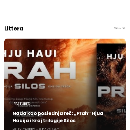
Littera
View all
FEATURED
Nada kao poslednja reč: „Prah“ Hjua
Hauija i kraj trilogije Silos
HELLY CHERRY
8 DAYS AGO