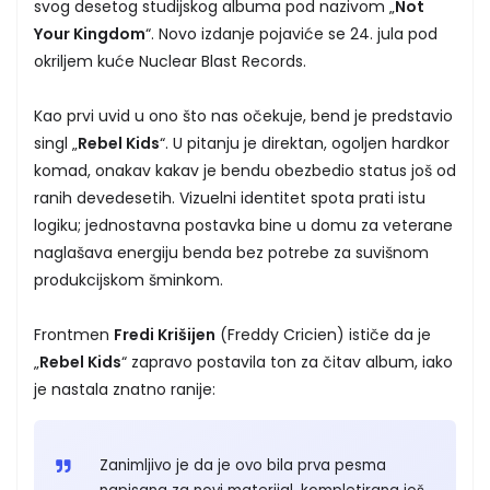
svog desetog studijskog albuma pod nazivom „
Not
Your Kingdom
“. Novo izdanje pojaviće se 24. jula pod
okriljem kuće Nuclear Blast Records.
Kao prvi uvid u ono što nas očekuje, bend je predstavio
singl „
Rebel Kids
“. U pitanju je direktan, ogoljen hardkor
komad, onakav kakav je bendu obezbedio status još od
ranih devedesetih. Vizuelni identitet spota prati istu
logiku; jednostavna postavka bine u domu za veterane
naglašava energiju benda bez potrebe za suvišnom
produkcijskom šminkom.
Frontmen
Fredi Krišijen
(Freddy Cricien) ističe da je
„
Rebel Kids
“ zapravo postavila ton za čitav album, iako
je nastala znatno ranije:
Zanimljivo je da je ovo bila prva pesma