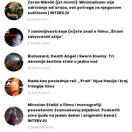
Zoran Nikolić (jst mnml): Minimalizam nije
odricanje od izraza, već potraga za njegovom
suštinom | INTERVJU
6 DAYS AGO
7 zanimljivosti koje (ni)ste znali o filmu „Širom
zatvorenih očiju“
5 YEARS AGO
Biohazard, Death Angel i Sworn Enemy: Tri
decenije žestine stale u jednu noć
10 DAYS AGO
Nada kao poslednja reč: „Prah“ Hjua Hauija i kraj
trilogije Silos
10 DAYS AGO
Miroslav Stašić o filmu i monografiji
posvećenim Zvoncekovoj bilježnici: Podsetili
smo ljude na jedan dobar i originalni bend |
INTERVJU
5 MONTHS AGO