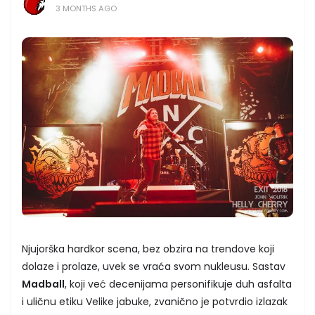
3 MONTHS AGO
Njujorška hardkor scena, bez obzira na trendove koji
dolaze i prolaze, uvek se vraća svom nukleusu. Sastav
Madball
, koji već decenijama personifikuje duh asfalta
i uličnu etiku Velike jabuke, zvanično je potvrdio izlazak