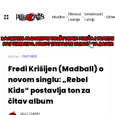
Filmovi
Umetnost
Muzika
Litte
i serije
i strip
Home
FEATURED
Fredi Krišijen (Madball) o
novom singlu: „Rebel
Kids“ postavlja ton za
čitav album
HELLY CHERRY