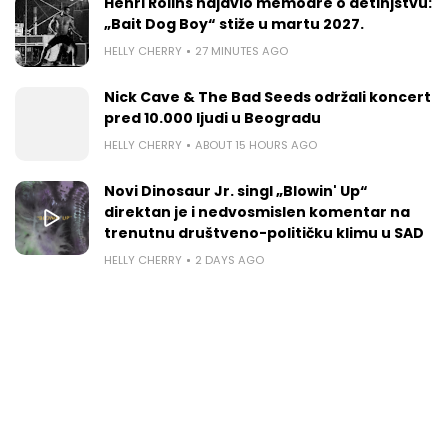
Henri Rolins najavio memoare o detinjstvu:
„Bait Dog Boy“ stiže u martu 2027.
HELLY CHERRY
27 MINUTES AGO
Nick Cave & The Bad Seeds održali koncert
pred 10.000 ljudi u Beogradu
HELLY CHERRY
ABOUT 15 HOURS AGO
Novi Dinosaur Jr. singl „Blowin' Up“
direktan je i nedvosmislen komentar na
trenutnu društveno-političku klimu u SAD
HELLY CHERRY
2 DAYS AGO