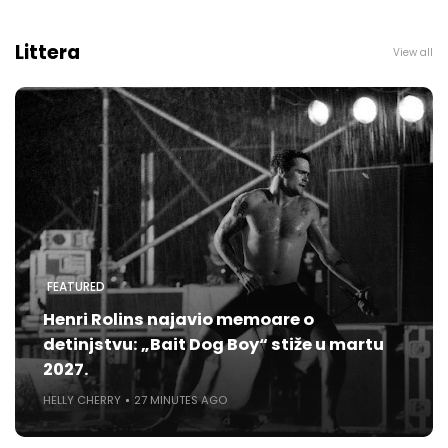
Littera
View all
FEATURED
Henri Rolins najavio memoare o
detinjstvu: „Bait Dog Boy“ stiže u martu
2027.
HELLY CHERRY
27 MINUTES AGO