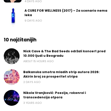
4 DAYS AGO
A CURE FOR WELLNESS (2017) – Za scenario nema
leka
9 DAYS AGO
10 najčitanijih
Nick Cave & The Bad Seeds održali koncert pred
10.000 ljudi u Beogradu
ABOUT 15 HOURS AGO
Balkanska smotra mladih strip autora 2026:
Akirin broj za prosperitet stripa
2 DAYS AGO
Nikola Vranjković: Poezija, rokenrol i
transcedencija otpora
3 YEARS AGO