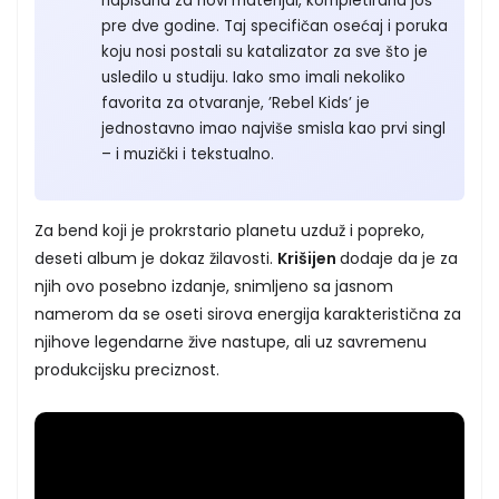
napisana za novi materijal, kompletirana još
pre dve godine. Taj specifičan osećaj i poruka
koju nosi postali su katalizator za sve što je
usledilo u studiju. Iako smo imali nekoliko
favorita za otvaranje, ’Rebel Kids’ je
jednostavno imao najviše smisla kao prvi singl
– i muzički i tekstualno.
Za bend koji je prokrstario planetu uzduž i popreko,
deseti album je dokaz žilavosti.
Krišijen
dodaje da je za
njih ovo posebno izdanje, snimljeno sa jasnom
namerom da se oseti sirova energija karakteristična za
njihove legendarne žive nastupe, ali uz savremenu
produkcijsku preciznost.