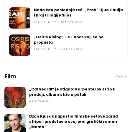
Nada kao poslednja reč: „Prah“ Hjua Hauija
i kraj trilogije Silos
HELLY CHERRY
10 DAYS AGO
„Osiris Rising“ – SF noar koji se ne
propušta
HELLY CHERRY
20 DAYS AGO
Film
View all
„Cathedral“ je stigao: Karpenterov strip u
prodaji, album stiže u petak
4 DAYS AGO
Džon Kjusak napustio filmske setove zarad
stripa i predstavio svoj prvi grafički roman
„Momo“