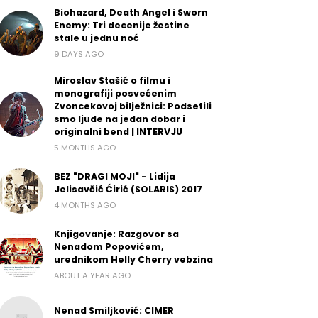
Biohazard, Death Angel i Sworn
Enemy: Tri decenije žestine
stale u jednu noć
9 DAYS AGO
Miroslav Stašić o filmu i
monografiji posvećenim
Zvoncekovoj bilježnici: Podsetili
smo ljude na jedan dobar i
originalni bend | INTERVJU
5 MONTHS AGO
BEZ "DRAGI MOJI" - Lidija
Jelisavčić Ćirić (SOLARIS) 2017
4 MONTHS AGO
Knjigovanje: Razgovor sa
Nenadom Popovićem,
urednikom Helly Cherry vebzina
ABOUT A YEAR AGO
Nenad Smiljković: CIMER