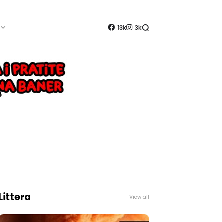
13k
3k
Littera
View all