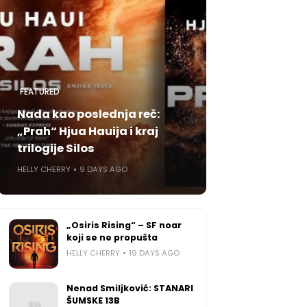
FEATURED
Nada kao poslednja reč:
„Prah“ Hjua Hauija i kraj
trilogije Silos
HELLY CHERRY
9 DAYS AGO
„Osiris Rising“ – SF noar
koji se ne propušta
HELLY CHERRY
19 DAYS AGO
Nenad Smiljković: STANARI
ŠUMSKE 13B