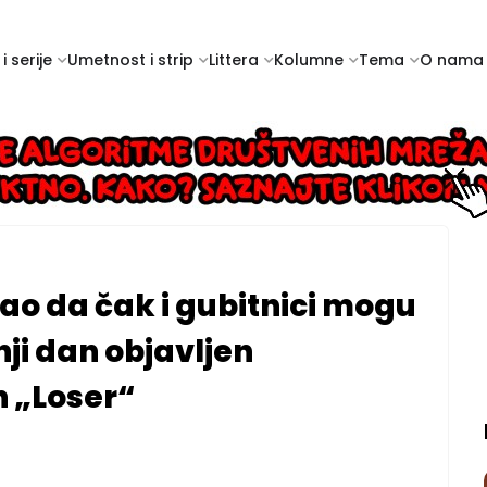
i serije
Umetnost i strip
Littera
Kolumne
Tema
O nama
ao da čak i gubitnici mogu
ji dan objavljen
h „Loser“