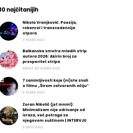
10 najčitanijih
Nikola Vranjković: Poezija,
rokenrol i transcedencija
otpora
3 YEARS AGO
Balkanska smotra mladih strip
autora 2026: Akirin broj za
prosperitet stripa
ABOUT 20 HOURS AGO
7 zanimljivosti koje (ni)ste znali
o filmu „Širom zatvorenih očiju“
5 YEARS AGO
Zoran Nikolić (jst mnml):
Minimalizam nije odricanje od
izraza, već potraga za
njegovom suštinom | INTERVJU
5 DAYS AGO