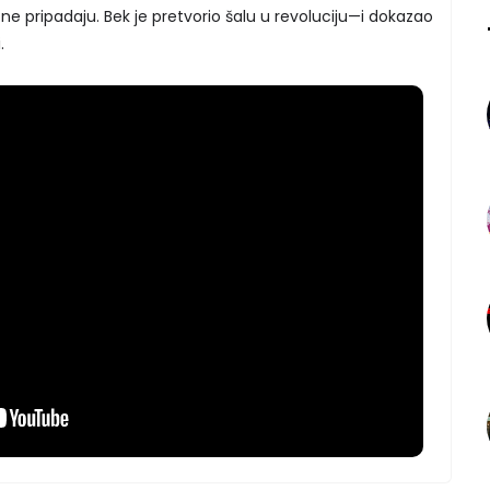
ne pripadaju. Bek je pretvorio šalu u revoluciju—i dokazao
.