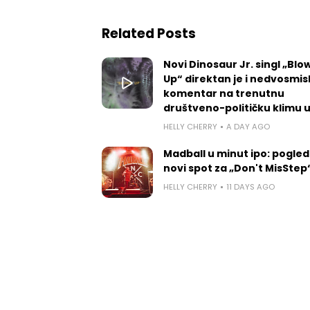
Related Posts
Novi Dinosaur Jr. singl „Blow
Up“ direktan je i nedvosmis
komentar na trenutnu
društveno-političku klimu 
HELLY CHERRY
A DAY AGO
Madball u minut ipo: pogled
novi spot za „Don't MisStep
HELLY CHERRY
11 DAYS AGO