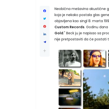
Neobična mešavina akustične git
koja je nekako postala glas gener
objavljena kao singl 8. marta 19
Custom Records
. Godinu dana
Gold
." Beck ju je napisao sa 
nije pretpostaviti da će postati t