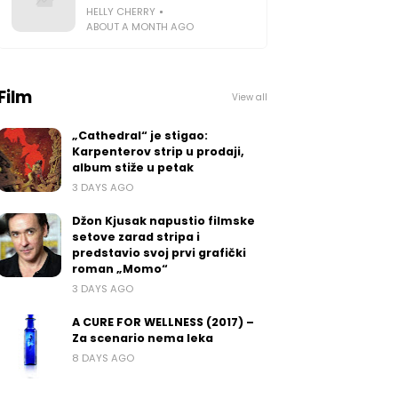
HELLY CHERRY
ABOUT A MONTH AGO
Film
View all
„Cathedral“ je stigao:
Karpenterov strip u prodaji,
album stiže u petak
3 DAYS AGO
Džon Kjusak napustio filmske
setove zarad stripa i
predstavio svoj prvi grafički
roman „Momo“
3 DAYS AGO
A CURE FOR WELLNESS (2017) –
Za scenario nema leka
8 DAYS AGO