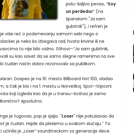
polu-šaljivo pevao, “
Soy
un perdedor
” (na
španskom "Ja sam
gubitnik"), i refren je
da je više reč o podsmevanju samom sebi nego o
slacker je neko ko izbegava rad, hvata krivine ili ne
vaocima to nije bilo važno. Stihovi—“Ja sam gubitnik,
ovali su kao savet da se samo slegne ramenima na sve.
a neki čudan način dobro rezonovalo sa publikom.
ularan. Dospeo je na 10. mesto Billboard Hot 100, vladao
, a čak je bio i na 1. mestu u Norveškoj. Spot—tripozni
ecka koji izgleda kao da je u transu—koštao je samo
 Ikonično? Apsolutno.
ge je tugovao, pop je sjajio. "
Loser
" nije pokušavao da
život je čudan. Hajde da plešemo u svakom slučaju.” Ta
ti učinila je „Loser“ soundtrackom za generacije dece