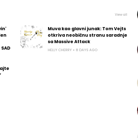
View all
in'
Muva kao glavni junak: Tom Vejts
len
otkriva neobičnu stranu saradnje
sa Massive Attack
u SAD
HELLY CHERRY
8 DAYS AGO
ajte
“