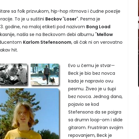
are sa folk prizvukom, hip-hop ritmova i čudne poezije
acije. To je u suštini
Beckov
"
Loser
". Pesma je
93. godine, na maloj etiketi pod nazivom
Bong Load
 kasnije, našla se na Beckovom debi albumu "
Mellow
producentom
Karlom Stefensonom
, ali čak ni on verovatno
akav hit.
Evo u čemu je stvar—
Beck je bio bez novca
kada je napravio ovu
pesmu. Živeo je u šupi
bez novca. Jednog dana,
pojavio se kod
Stefensona da se poigra
sa drumn loop-om i slide
gitarom. Frustriran svojim
repovanjem, Beck je