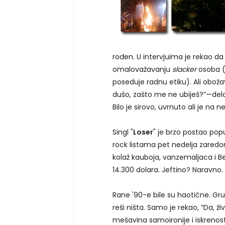
rođen. U intervjuima je rekao 
omalovažavanju
slacker
osoba (
poseduje radnu etiku). Ali oboža
dušo, zašto me ne ubiješ?”—del
Bilo je sirovo, uvrnuto ali je n
Singl "
Loser
" je brzo postao pop
rock listama pet nedelja zaredom
kolaž kauboja, vanzemaljaca i B
14.300 dolara. Jeftino? Naravno.
Rane '90-e bile su haotične. Grun
reši ništa. Samo je rekao, “Da, 
mešavina samoironije i iskrenos