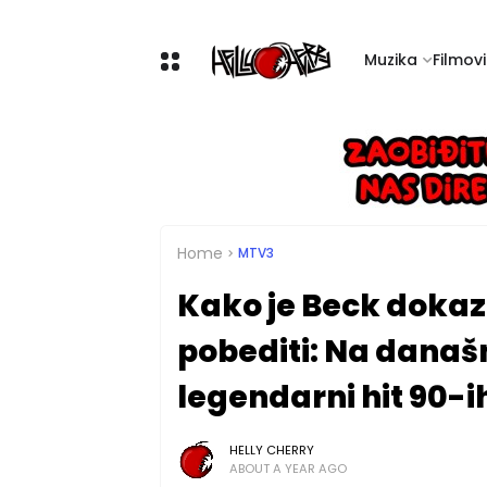
Muzika
Filmovi 
Home
MTV3
Kako je Beck dokaz
pobediti: Na današn
legendarni hit 90-i
HELLY CHERRY
ABOUT A YEAR AGO