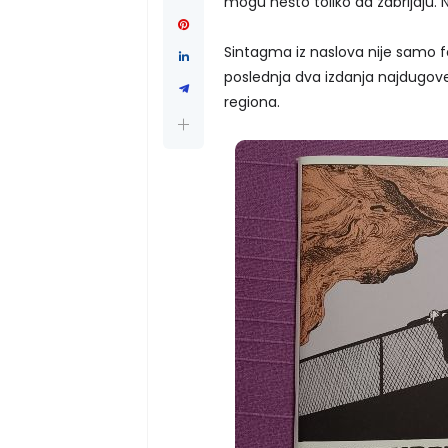
mogu nešto toliko da zabrljaju. N
Sintagma iz naslova nije samo f
poslednja dva izdanja najdugove
regiona.