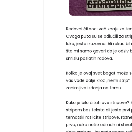
Redovni čitaoci već znaju za te
Ovoga puta su se odlučili za str
lako, jeste izazovna. Ali rekao bi
što mi samo govori da je odziv b
smislu poslatih radova.
Koliko je ovaj svet bogat može se
vas vode dalje kroz „nemi strip“. 
zanimljiva izdanja na temu.
Kako je bilo čitati ove stripove?
stripom bez teksta ali jeste prvi
tematski različite stripove, razn
prvu, neke neće odmah ni shvati
date smisao. Jer sada nema reči,