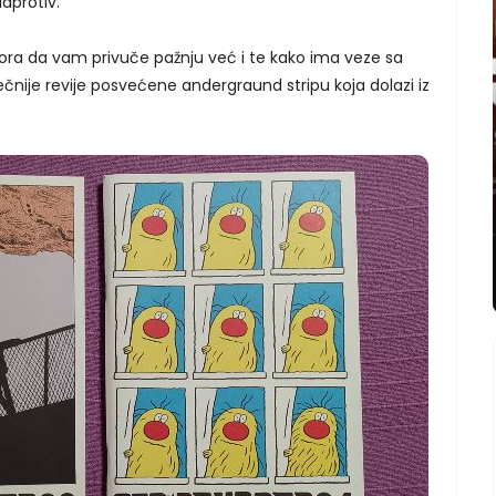
aprotiv.
ora da vam privuče pažnju već i te kako ima veze sa
čnije revije posvećene andergraund stripu koja dolazi iz