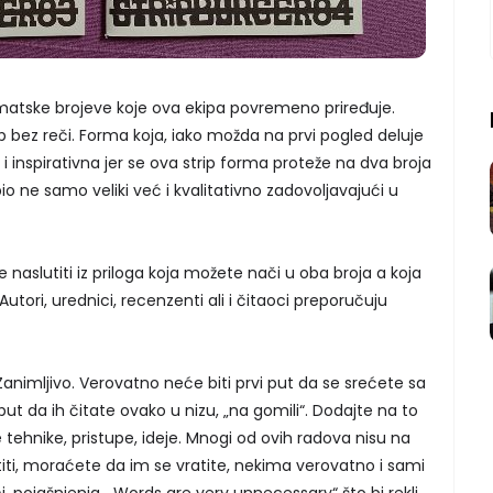
matske brojeve koje ova ekipa povremeno priređuje.
ip bez reči. Forma koja, iako možda na prvi pogled deluje
h i inspirativna jer se ova strip forma proteže na dva broja
io ne samo veliki već i kvalitativno zadovoljavajući u
 naslutiti iz priloga koja možete nači u oba broja a koja
Autori, urednici, recenzenti ali i čitaoci preporučuju
 Zanimljivo. Verovatno neće biti prvi put da se srećete sa
 put da ih čitate ovako u nizu, „na gomili“. Dodajte na to
e tehnike, pristupe, ideje. Mnogi od ovih radova nisu na
ti, moraćete da im se vratite, nekima verovatno i sami
 pojašnjenja. „Words are very unnecessary“ što bi rekli