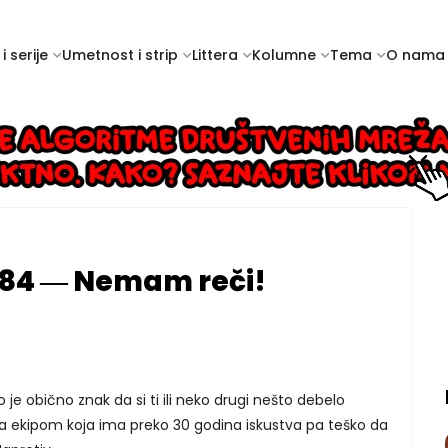
i serije
Umetnost i strip
Littera
Kolumne
Tema
O nama
#84 ― Nemam reči!
o je obično znak da si ti ili neko drugi nešto debelo
sa ekipom koja ima preko 30 godina iskustva pa teško da