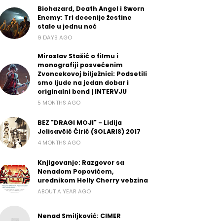
Biohazard, Death Angel i Sworn
Enemy: Tri decenije žestine
stale u jednu noć
9 DAYS AGO
Miroslav Stašić o filmu i
monografiji posvećenim
Zvoncekovoj bilježnici: Podsetili
smo ljude na jedan dobar i
originalni bend | INTERVJU
5 MONTHS AGO
BEZ "DRAGI MOJI" - Lidija
Jelisavčić Ćirić (SOLARIS) 2017
4 MONTHS AGO
Knjigovanje: Razgovor sa
Nenadom Popovićem,
urednikom Helly Cherry vebzina
ABOUT A YEAR AGO
Nenad Smiljković: CIMER