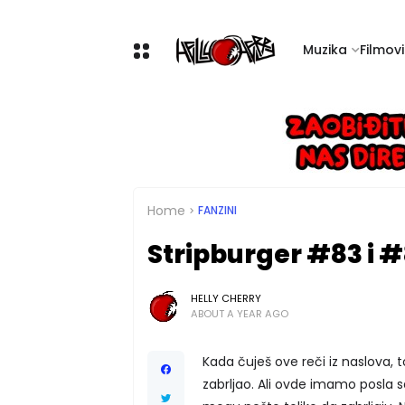
Muzika
Filmovi 
Home
FANZINI
Stripburger #83 i 
HELLY CHERRY
ABOUT A YEAR AGO
Kada čuješ ove reči iz naslova, t
zabrljao. Ali ovde imamo posla 