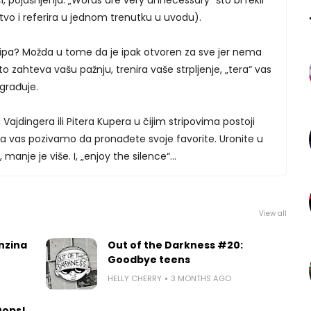
vo i referira u jednom trenutku u uvodu).
ipa? Možda u tome da je ipak otvoren za sve jer nema
o zahteva vašu pažnju, trenira vaše strpljenje, „tera“ vas
agrađuje.
 Vajdingera ili Pitera Kupera u čijim stripovima postoji
a a vas pozivamo da pronađete svoje favorite. Uronite u
anje je više. I, „enjoy the silence“...
View all
nzina
Out of the Darkness #20:
Goodbye teens
HELLY CHERRY
3 MONTHS AGO
Oops!