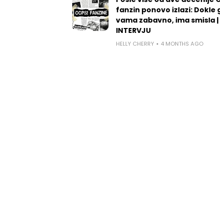
fanzin ponovo izlazi: Dokle 
vama zabavno, ima smisla |
INTERVJU
HELLY CHERRY
4 MONTHS AGO