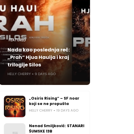
FEATURED
Nada kao poslednja reč:
„Prah“ Hjua Hauija i kraj
trilogije Silos
HELLY CHERRY
9 DAYS AGO
„Osiris Rising“ – SF noar
koji se ne propušta
HELLY CHERRY
19 DAYS AGO
Nenad Smiljković: STANARI
ŠUMSKE 13B