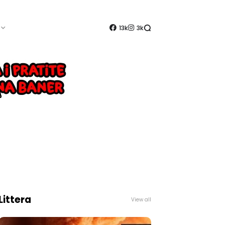
13k
3k
Littera
View all