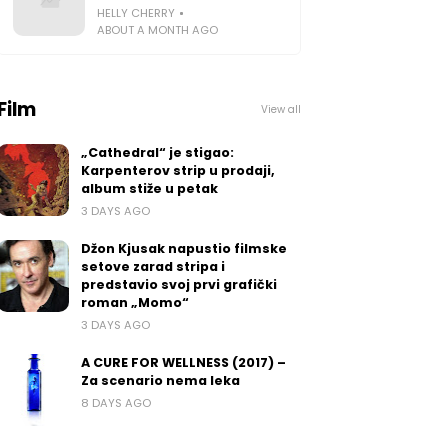
HELLY CHERRY
ABOUT A MONTH AGO
Film
View all
„Cathedral“ je stigao:
Karpenterov strip u prodaji,
album stiže u petak
3 DAYS AGO
Džon Kjusak napustio filmske
setove zarad stripa i
predstavio svoj prvi grafički
roman „Momo“
3 DAYS AGO
A CURE FOR WELLNESS (2017) –
Za scenario nema leka
8 DAYS AGO