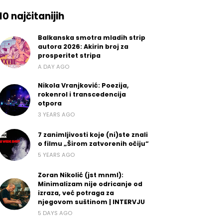
10 najčitanijih
Balkanska smotra mladih strip
autora 2026: Akirin broj za
prosperitet stripa
A DAY AGO
Nikola Vranjković: Poezija,
rokenrol i transcedencija
otpora
3 YEARS AGO
7 zanimljivosti koje (ni)ste znali
o filmu „Širom zatvorenih očiju“
5 YEARS AGO
Zoran Nikolić (jst mnml):
Minimalizam nije odricanje od
izraza, već potraga za
njegovom suštinom | INTERVJU
5 DAYS AGO