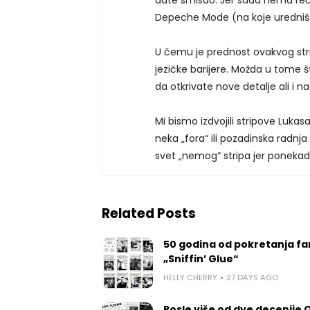
Depeche Mode (na koje uredništ
U čemu je prednost ovakvog str
jezičke barijere. Možda u tome št
da otkrivate nove detalje ali i n
Mi bismo izdvojili stripove Lukasa
neka „fora“ ili pozadinska radnj
svet „nemog“ stripa jer ponekad, m
Related Posts
50 godina od pokretanja fa
„Sniffin’ Glue“
HELLY CHERRY
27 DAYS AGO
Posle više od dve decenije 