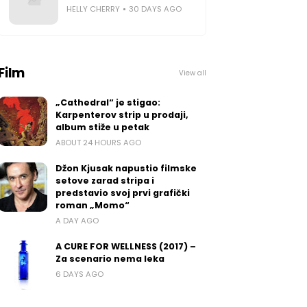
HELLY CHERRY
30 DAYS AGO
Film
View all
„Cathedral“ je stigao:
Karpenterov strip u prodaji,
album stiže u petak
ABOUT 24 HOURS AGO
Džon Kjusak napustio filmske
setove zarad stripa i
predstavio svoj prvi grafički
roman „Momo“
A DAY AGO
A CURE FOR WELLNESS (2017) –
Za scenario nema leka
6 DAYS AGO