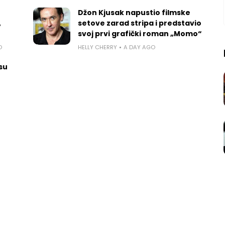
Džon Kjusak napustio filmske
,
setove zarad stripa i predstavio
svoj prvi grafički roman „Momo“
O
HELLY CHERRY
A DAY AGO
 su