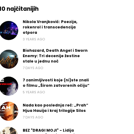
10 najčitanijih
Nikola Vranjković: Poezija,
rokenrol i transcedencija
otpora
3 YEARS AGO
Biohazard, Death Angel i Sworn
Enemy: Tri decenije žestine
stale u jednu noć
7 DAYS AGO
7 zanimljivosti koje (ni)ste znali
o filmu „Širom zatvorenih očiju“
5 YEARS AGO
Nada kao poslednja reč: „Prah“
Hjua Hauija i kraj trilogije Silos
7 DAYS AGO
BEZ "DRAGI MOJI" - Lidija