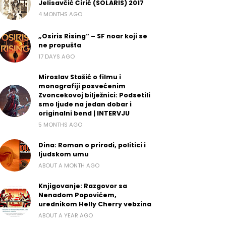
Jelisavčić Ćirić (SOLARIS) 2017
4 MONTHS AGO
„Osiris Rising“ – SF noar koji se
ne propušta
17 DAYS AGO
Miroslav Stašić o filmu i
monografiji posvećenim
Zvoncekovoj bilježnici: Podsetili
smo ljude na jedan dobar i
originalni bend | INTERVJU
5 MONTHS AGO
Dina: Roman o prirodi, politici i
ljudskom umu
ABOUT A MONTH AGO
Knjigovanje: Razgovor sa
Nenadom Popovićem,
urednikom Helly Cherry vebzina
ABOUT A YEAR AGO