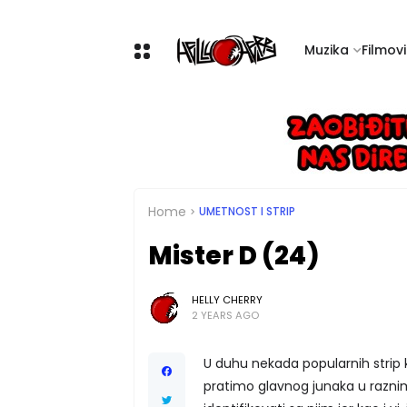
Muzika
Filmovi 
Home
UMETNOST I STRIP
Mister D (24)
HELLY CHERRY
2 YEARS AGO
U duhu nekada popularnih strip k
pratimo glavnog junaka u raznim