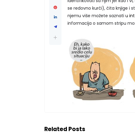
identifikovati sa njim jer kao i v
se redovno kurči), čita knjige i s
njemu više možete saznati
u in
informacija o samom stripu mo
Related Posts