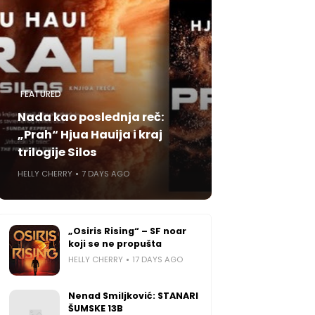
FEATURED
Nada kao poslednja reč:
„Prah“ Hjua Hauija i kraj
trilogije Silos
HELLY CHERRY
7 DAYS AGO
„Osiris Rising“ – SF noar
koji se ne propušta
HELLY CHERRY
17 DAYS AGO
Nenad Smiljković: STANARI
ŠUMSKE 13B