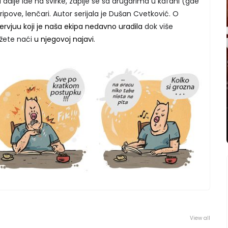
i, i dalje ide na svirke, zapije se sa drugarima u kafani (gde
tripove, lenčari. Autor serijala je Dušan Cvetković. O
tervjuu koji je naša ekipa nedavno uradila
dok više
žete naći
u njegovoj najavi
.
View all