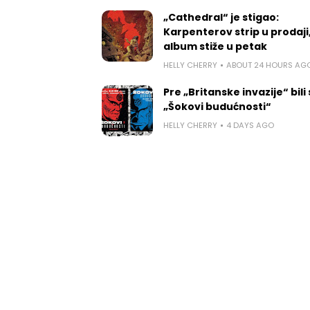
„Cathedral“ je stigao:
Karpenterov strip u prodaji
album stiže u petak
HELLY CHERRY
ABOUT 24 HOURS AG
Pre „Britanske invazije“ bili
„Šokovi budućnosti“
HELLY CHERRY
4 DAYS AGO