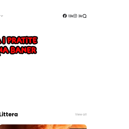
13k
3k
Littera
View all