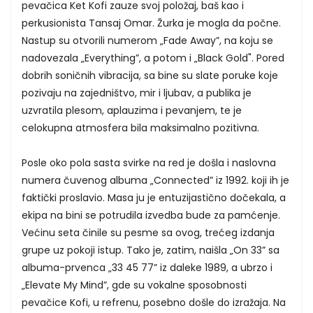
pevačica Ket Kofi zauze svoj položaj, baš kao i
perkusionista Tansaj Omar. Žurka je mogla da počne.
Nastup su otvorili numerom „Fade Away”, na koju se
nadovezala „Everything”, a potom i „Black Gold". Pored
dobrih soničnih vibracija, sa bine su slate poruke koje
pozivaju na zajedništvo, mir i ljubav, a publika je
uzvratila plesom, aplauzima i pevanjem, te je
celokupna atmosfera bila maksimalno pozitivna.
Posle oko pola sasta svirke na red je došla i naslovna
numera čuvenog albuma „Connected” iz 1992. koji ih je
faktički proslavio. Masa ju je entuzijastično dočekala, a
ekipa na bini se potrudila izvedba bude za pamćenje.
Većinu seta činile su pesme sa ovog, trećeg izdanja
grupe uz pokoji istup. Tako je, zatim, naišla „On 33” sa
albuma-prvenca „33 45 77” iz daleke 1989, a ubrzo i
„Elevate My Mind”, gde su vokalne sposobnosti
pevačice Kofi, u refrenu, posebno došle do izražaja. Na