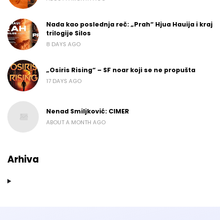
Nada kao poslednja reč: „Prah“ Hjua Hauija i kraj
trilogije Silos
8 DAYS AGO
„Osiris Rising“ – SF noar koji se ne propušta
17 DAYS AGO
Nenad Smiljković: CIMER
ABOUT A MONTH AGO
Arhiva