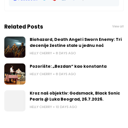
Related Posts
View all
Biohazard, Death Angel i Sworn Enemy: Tri
decenije žestine stale u jednu noć
HELLY CHERRY
8 DAYS AGO
Pozorište: „Bezdan“ kao konstanta
HELLY CHERRY
8 DAYS AGO
Kroz naš objektiv: Godsmack, Black Sonic
Pearls @ Luka Beograd, 26.7.2026.
HELLY CHERRY
10 DAYS AGO