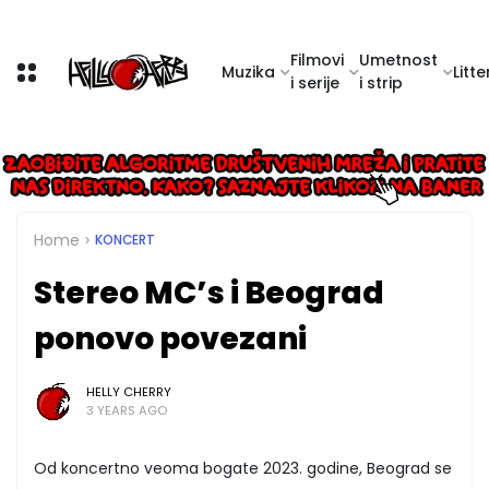
Filmovi
Umetnost
Muzika
Litte
i serije
i strip
Home
KONCERT
Stereo MC’s i Beograd
ponovo povezani
HELLY CHERRY
3 YEARS AGO
Od koncertno veoma bogate 2023. godine, Beograd se