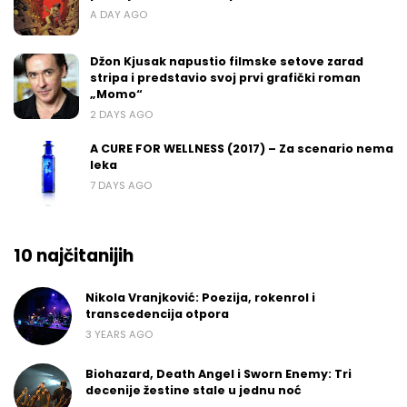
A DAY AGO
Džon Kjusak napustio filmske setove zarad
stripa i predstavio svoj prvi grafički roman
„Momo“
2 DAYS AGO
A CURE FOR WELLNESS (2017) – Za scenario nema
leka
7 DAYS AGO
10 najčitanijih
Nikola Vranjković: Poezija, rokenrol i
transcedencija otpora
3 YEARS AGO
Biohazard, Death Angel i Sworn Enemy: Tri
decenije žestine stale u jednu noć