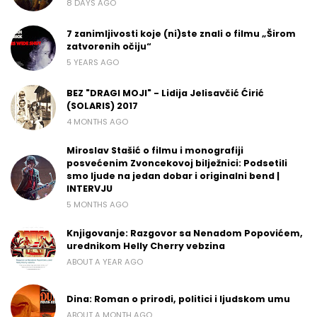
8 DAYS AGO
7 zanimljivosti koje (ni)ste znali o filmu „Širom
zatvorenih očiju“
5 YEARS AGO
BEZ "DRAGI MOJI" - Lidija Jelisavčić Ćirić
(SOLARIS) 2017
4 MONTHS AGO
Miroslav Stašić o filmu i monografiji
posvećenim Zvoncekovoj bilježnici: Podsetili
smo ljude na jedan dobar i originalni bend |
INTERVJU
5 MONTHS AGO
Knjigovanje: Razgovor sa Nenadom Popovićem,
urednikom Helly Cherry vebzina
ABOUT A YEAR AGO
Dina: Roman o prirodi, politici i ljudskom umu
ABOUT A MONTH AGO