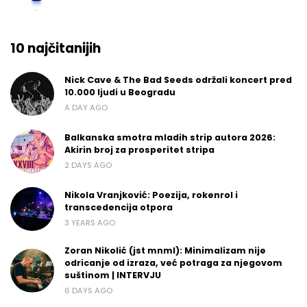
10 najčitanijih
Nick Cave & The Bad Seeds održali koncert pred
10.000 ljudi u Beogradu
A DAY AGO
Balkanska smotra mladih strip autora 2026:
Akirin broj za prosperitet stripa
2 DAYS AGO
Nikola Vranjković: Poezija, rokenrol i
transcedencija otpora
3 YEARS AGO
Zoran Nikolić (jst mnml): Minimalizam nije
odricanje od izraza, već potraga za njegovom
suštinom | INTERVJU
6 DAYS AGO