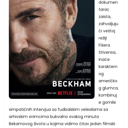
dokumen
tarac
zaista,
zahvaljuju
ći veštoj
režiji
Fišera
Stivensa,
inače
karaktern
og
američko
g glumca,
kombinuj
e gomile
simpatičnih intervjua sa fudbalskim velesilama sa
arhivskim snimcima bukvalno svakog minuta
Bekamovog života u kojima vidimo čitav jedan filmski