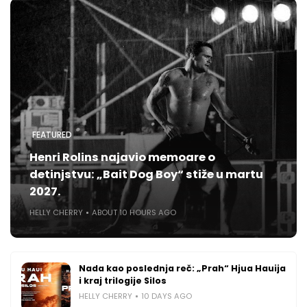
FEATURED
Henri Rolins najavio memoare o
detinjstvu: „Bait Dog Boy“ stiže u martu
2027.
HELLY CHERRY
ABOUT 10 HOURS AGO
Nada kao poslednja reč: „Prah“ Hjua Hauija
i kraj trilogije Silos
HELLY CHERRY
10 DAYS AGO