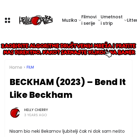
Filmovi
Umetnost
Muzika
Litte
i serije
i strip
Home
FILM
BECKHAM (2023) – Bend It
Like Beckham
HELLY CHERRY
3 YEARS AGO
Nisam bio neki Bekamov ljubitelji čak ni dok sam nešto