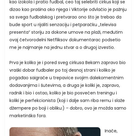
kao izokola i pratio fudbal, ceo taj selebriti cirkus koji se
dizao kao prašina oko njega i Viktorije odvlačio je pažnju
sa svega fudbalskog i pretvarao ono što je trebao da
bude sport u rijaliti senzaciju i petparačku „televisa
presenta“ storiju za dokone umove na plaži, međutim
ovaj četvorodelni Netfliksov dokumentarac podsetio
me je najmanje na jednu stvar a o drugoj izvestio.
Prva je koliko je i pored sveg cirkusa Bekam zapravo bio
vraški dobar fudbaler po toj desnoj strani i koliko je
pogađao saigrače u trepavice svojim dalekomentnim
dodavanjima i šutevima, a druga je koliki je, zapravo,
radnik i bio i ostao, koliko je bio posvećen treningu i
koliki je perfekcionista (koji i dalje sam riba rernu i slaže
džempere po boji i obliku:) – dobro, ovo je možda samo
marketinška fora.
Inače,