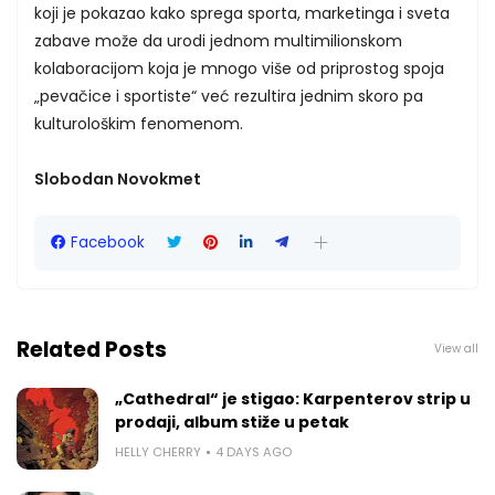
koji je pokazao kako sprega sporta, marketinga i sveta
zabave može da urodi jednom multimilionskom
kolaboracijom koja je mnogo više od priprostog spoja
„pevačice i sportiste“ već rezultira jednim skoro pa
kulturološkim fenomenom.
Slobodan Novokmet
Facebook
Related Posts
View all
„Cathedral“ je stigao: Karpenterov strip u
prodaji, album stiže u petak
HELLY CHERRY
4 DAYS AGO