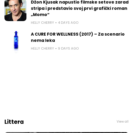
Džon Kjusak napustio filmske setove zarad
stripa i predstavio svoj prvi grafički roman
„Momo“
HELLY CHERRY
4 DAYS AGO
A CURE FOR WELLNESS (2017) – Za scenario
nema leka
HELLY CHERRY
9 DAYS AGO
Littera
View all