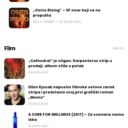
„Osiris Rising“ – SF noar koji se ne
propušta
HELLY CHERRY
20 DAYS AGO
Film
View all
„Cathedral“ je stigao: Karpenterov strip u
prodaji, album stiže u petak
4 DAYS AGO
Džon Kjusak napustio filmske setove zarad
stripa i predstavio svoj prvi grafički roman
„Momo“
4 DAYS AGO
A CURE FOR WELLNESS (2017) – Za scenario nema
leka
9 DAYS AGO