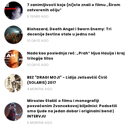
7 zanimljivosti koje (ni)ste znali o filmu „Širom
zatvorenih očiju“
5 YEARS AGO
Biohazard, Death Angel i Sworn Enemy: Tri
decenije žestine stale u jednu noć
10 DAYS AGO
Nada kao poslednja reč: „Prah“ Hjua Hauija i kraj
trilogije Silos
10 DAYS AGO
BEZ "DRAGI MOJI" - Lidija Jelisavčić Ćirić
(SOLARIS) 2017
4 MONTHS AGO
Miroslav Stašić o filmu i monografiji
posvećenim Zvoncekovoj bilježnici: Podsetili
smo ljude na jedan dobar i originalni bend |
INTERVJU
5 MONTHS AGO