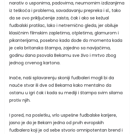
narativ o usponima, padovima, neumornim izdizanjima
iz teškoća i problema, savadavanju prepreka i sl., tako
da se ovo priključenije zaista, čak i ako se kežual
fudbalski pratilac, lako i netremično gleda, jer obiluje
klasičnim filmskim zapletima, otpletima, glamurom i
pikanterijama, posebno kada dođe do momenta kada
je cela britanska štampa, zajedno sa navijačima,
godinu dana psovala Bekamu sve živo i mrtvo zbog
jednog crvenog kartona.
Inače, naši splavarenju skoniji fudbaleri mogli bi da
nauče stvar ili dve od Bekama kako mentalno da
ostanu u igri čak i kada su mediji i štampa svim silama
protiv njih.
I pored, na posletku, vrlo uspešne fudbalske karijere,
jasno je da je Bekam jedna od prvih evropskih
fudbalera koji je od sebe stvorio omnipotentan brend i