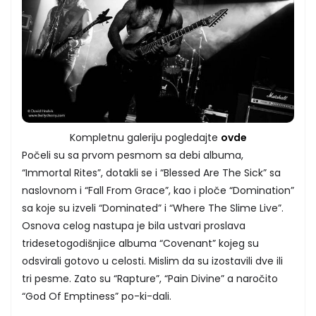
Kompletnu galeriju pogledajte
ovde
Počeli su sa prvom pesmom sa debi albuma,
“Immortal Rites”, dotakli se i “Blessed Are The Sick” sa
naslovnom i “Fall From Grace”, kao i ploče “Domination”
sa koje su izveli “Dominated” i “Where The Slime Live”.
Osnova celog nastupa je bila ustvari proslava
tridesetogodišnjice albuma “Covenant” kojeg su
odsvirali gotovo u celosti. Mislim da su izostavili dve ili
tri pesme. Zato su “Rapture”, “Pain Divine” a naročito
“God Of Emptiness” po-ki-dali.