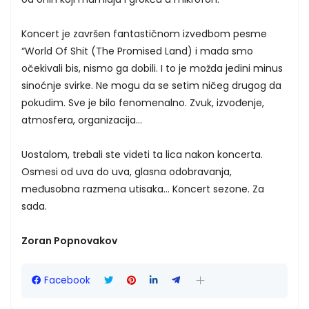
Koncert je završen fantastičnom izvedbom pesme
“World Of Shit (The Promised Land) i mada smo
očekivali bis, nismo ga dobili. I to je možda jedini minus
sinoćnje svirke. Ne mogu da se setim ničeg drugog da
pokudim. Sve je bilo fenomenalno. Zvuk, izvođenje,
atmosfera, organizacija…
Uostalom, trebali ste videti ta lica nakon koncerta.
Osmesi od uva do uva, glasna odobravanja,
međusobna razmena utisaka… Koncert sezone. Za
sada.
Zoran Popnovakov
Facebook