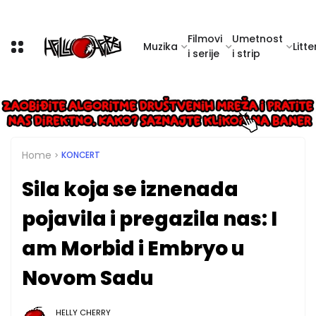
Filmovi
Umetnost
Muzika
Litte
i serije
i strip
Home
KONCERT
Sila koja se iznenada
pojavila i pregazila nas: I
am Morbid i Embryo u
Novom Sadu
HELLY CHERRY