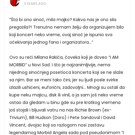
3 YEARS AGO
“Šta bi ono sinoć, mila majko? Kakva nas je ono sila
pregazila?! Trenutno nemam želju da organizujem bilo
koji koncert neko vreme, ovaj sinoć je ispunio sva
očekivanja jednog fana i organizatora...”
Ovo su reči Milana Rakića, čoveka koji je doveo “I AM
MORBID” u Novi Sad. I što je najzanimljivije, nema
nijednog sinoćnjeg posetioca koncerta koji se ne slaže
sa njim. Bar se meni tako čini, jer su ljudi posle svirke
izlazili ushićeni, euforični, zadovoljni… Mnogi su ostali da
kupe neku majicu, disk ili vinil, a ja sam još neko vreme
ostao da gledam u binu gde su pre kratkog vremena
još stojali i bljuvali vatru na nas Richie Brown (ex-
Trivium), Bill Hudson (Doro) i Pete Sandoval i David
Vincent, dvojac koji sa razlogom nosi zastavu
legendarnog Morbid Angela sada pod pseudonimom “I