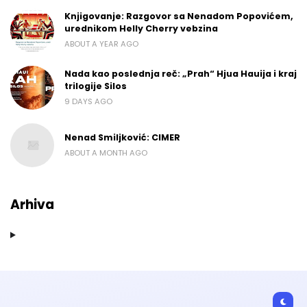
Knjigovanje: Razgovor sa Nenadom Popovićem,
urednikom Helly Cherry vebzina
ABOUT A YEAR AGO
Nada kao poslednja reč: „Prah“ Hjua Hauija i kraj
trilogije Silos
9 DAYS AGO
Nenad Smiljković: CIMER
ABOUT A MONTH AGO
Arhiva