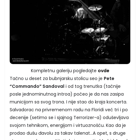
Kompletnu galeriju pogledajte
ovde
Tačno u deset za bubnjarsku stolicu seo je
Pete
“Commando” Sandoval
i od tog trenutka (tačnije
posle jednominutnog introa) počeo je da nas zasipa
municijom sa svog trona. I nije stao do kraja koncerta.
Salvadorac na privremenom radu na Floridi već tri i po
decenije (setimo se i sjajnog Terrorizer-a) oduševljava
svojom tehnikom, energijom i virtuoznošću. Kao da je
prodao dušu đavolu za takav talenat…A opet, s druge