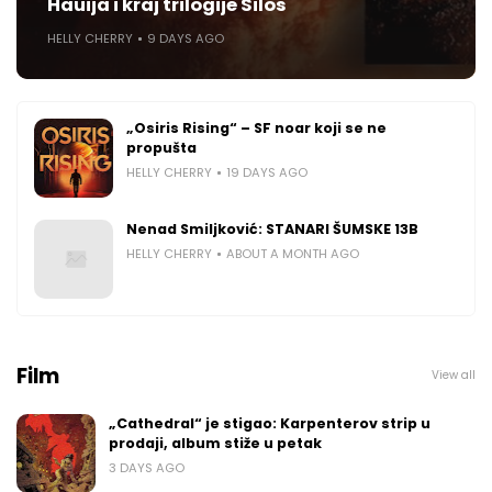
Hauija i kraj trilogije Silos
HELLY CHERRY
9 DAYS AGO
„Osiris Rising“ – SF noar koji se ne
propušta
HELLY CHERRY
19 DAYS AGO
Nenad Smiljković: STANARI ŠUMSKE 13B
HELLY CHERRY
ABOUT A MONTH AGO
Film
View all
„Cathedral“ je stigao: Karpenterov strip u
prodaji, album stiže u petak
3 DAYS AGO