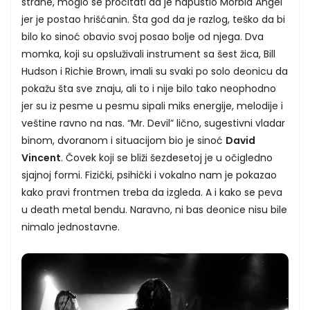
strane, moglo se pročitati da je napustio Morbid Angel
jer je postao hrišćanin. Šta god da je razlog, teško da bi
bilo ko sinoć obavio svoj posao bolje od njega. Dva
momka, koji su opsluživali instrument sa šest žica, Bill
Hudson i Richie Brown, imali su svaki po solo deonicu da
pokažu šta sve znaju, ali to i nije bilo tako neophodno
jer su iz pesme u pesmu sipali miks energije, melodije i
veštine ravno na nas. “Mr. Devil” lično, sugestivni vladar
binom, dvoranom i situacijom bio je sinoć
David
Vincent
. Čovek koji se bliži šezdesetoj je u očigledno
sjajnoj formi. Fizički, psihički i vokalno nam je pokazao
kako pravi frontmen treba da izgleda. A i kako se peva
u death metal bendu. Naravno, ni bas deonice nisu bile
nimalo jednostavne.