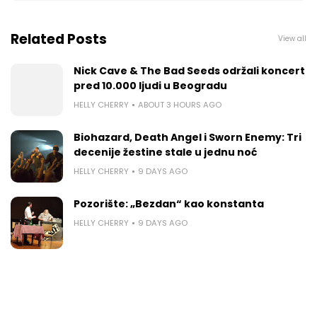
Related Posts
View all
Nick Cave & The Bad Seeds održali koncert
pred 10.000 ljudi u Beogradu
HELLY CHERRY
ABOUT 3 HOURS AGO
Biohazard, Death Angel i Sworn Enemy: Tri
decenije žestine stale u jednu noć
HELLY CHERRY
9 DAYS AGO
Pozorište: „Bezdan“ kao konstanta
HELLY CHERRY
9 DAYS AGO