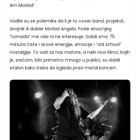
Am Morbid”.
Vodile su se polemike da li je to cover band, projekat,
dvojnik ili dubler Morbid Angela. Posle sinoćnjeg
“tornada” me više ni ne interesuje. Dobili smo 75
minuta čiste i sirove energije, emocije i “old school”
nostalgije. To važi za nas matore, a neki novi klinci, kojih
je, srećom, bilo primetno mnogo u publici, su dobili
etalon kako treba da izgleda pravi metal koncert.