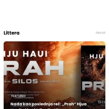
Littera
View all
FEATURED
Nada kao poslednja reč: „Prah“ Hjua