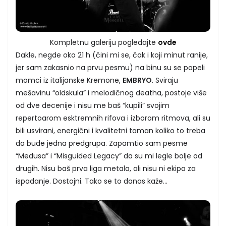
Kompletnu galeriju pogledajte
ovde
Dakle, negde oko 21 h (čini mi se, čak i koji minut ranije,
jer sam zakasnio na prvu pesmu) na binu su se popeli
momci iz italijanske Kremone,
EMBRYO
. Sviraju
mešavinu “oldskula” i melodičnog deatha, postoje više
od dve decenije i nisu me baš “kupili” svojim
repertoarom esktremnih rifova i izborom ritmova, ali su
bili usvirani, energični i kvalitetni taman koliko to treba
da bude jedna predgrupa. Zapamtio sam pesme
“Medusa” i “Misguided Legacy” da su mi legle bolje od
drugih. Nisu baš prva liga metala, ali nisu ni ekipa za
ispadanje. Dostojni. Tako se to danas kaže…