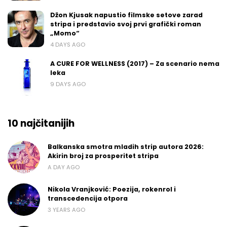
Džon Kjusak napustio filmske setove zarad
stripa i predstavio svoj prvi grafički roman
„Momo“
4 DAYS AGO
A CURE FOR WELLNESS (2017) – Za scenario nema
leka
9 DAYS AGO
10 najčitanijih
Balkanska smotra mladih strip autora 2026:
Akirin broj za prosperitet stripa
A DAY AGO
Nikola Vranjković: Poezija, rokenrol i
transcedencija otpora
3 YEARS AGO