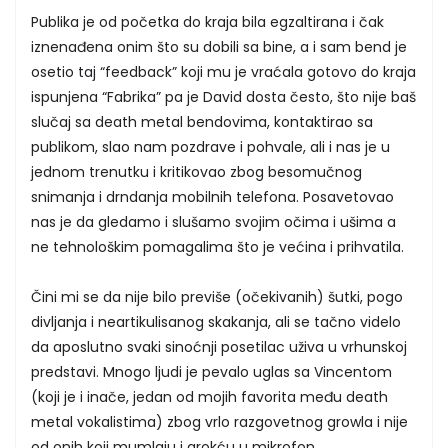
Publika je od početka do kraja bila egzaltirana i čak
iznenađena onim što su dobili sa bine, a i sam bend je
osetio taj “feedback” koji mu je vraćala gotovo do kraja
ispunjena “Fabrika” pa je David dosta često, što nije baš
slučaj sa death metal bendovima, kontaktirao sa
publikom, slao nam pozdrave i pohvale, ali i nas je u
jednom trenutku i kritikovao zbog besomučnog
snimanja i drndanja mobilnih telefona. Posavetovao
nas je da gledamo i slušamo svojim očima i ušima a
ne tehnološkim pomagalima što je većina i prihvatila.
Čini mi se da nije bilo previše (očekivanih) šutki, pogo
divljanja i neartikulisanog skakanja, ali se tačno videlo
da aposlutno svaki sinoćnji posetilac uživa u vrhunskoj
predstavi. Mnogo ljudi je pevalo uglas sa Vincentom
(koji je i inače, jedan od mojih favorita među death
metal vokalistima) zbog vrlo razgovetnog growla i nije
od onih koji mumlaju i grokću u mikrofon.