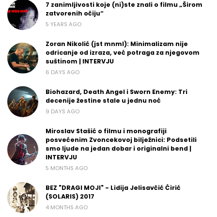
7 zanimljivosti koje (ni)ste znali o filmu „Širom
zatvorenih očiju“
5 YEARS AGO
Zoran Nikolić (jst mnml): Minimalizam nije
odricanje od izraza, već potraga za njegovom
suštinom | INTERVJU
6 DAYS AGO
Biohazard, Death Angel i Sworn Enemy: Tri
decenije žestine stale u jednu noć
9 DAYS AGO
Miroslav Stašić o filmu i monografiji
posvećenim Zvoncekovoj bilježnici: Podsetili
smo ljude na jedan dobar i originalni bend |
INTERVJU
5 MONTHS AGO
BEZ "DRAGI MOJI" - Lidija Jelisavčić Ćirić
(SOLARIS) 2017
4 MONTHS AGO