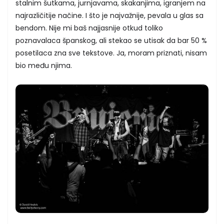
stalnim šutkama, jurnjavama, skakanjima, igranjem na
najrazličitije načine. I što je najvažnije, pevala u glas sa
bendom. Nije mi baš najjasnije otkud toliko
poznavalaca španskog, ali stekao se utisak da bar 50 %
posetilaca zna sve tekstove. Ja, moram priznati, nisam
bio među njima.