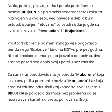
Dakle, pretnje, psovke, urlike i parole pretočene u
pesme,
Brujeria
je sipala nekih sedamdesetak minuta
razdvojenih u dva seta, već navedeni debi album i
ostatak ispunjen “hitovima” sa ostalih izdanja gde su
svakako izdvajali “
Revolucion
” i “
Brujerismo
”.
Prostor “Fabrike” je po meni mnogo više odgovarao
bendu nego “Explosive “ bina na EXIT-u pre pet godina.
Nije bilo rasipanja energije pa je svako od recimo, dve
stotine posetilaca dobio svoju porciju bez zadrške.
Za sam kraj, obradovala nas je obrada “
Makarene
” koja
je za ovu priliku promenila naziv u “
Marijuana
” i uz koju
smo svi zdušno odđuskali kraj koncerta. Sve u svemu,
BRUJERIA
je pokazala da može bez problema da se
nosi sa svim kartelima sveta, pa i ovim u Srbiji…
Zoran Popnovakov