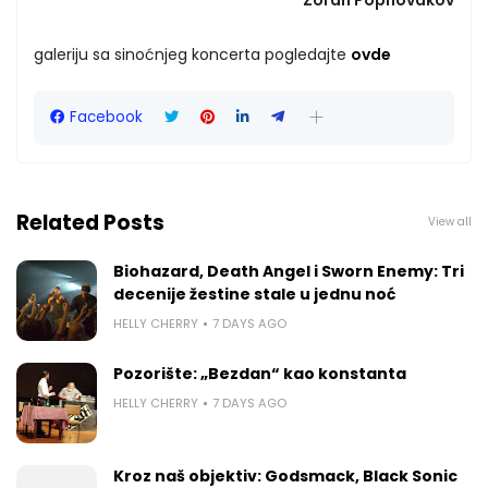
galeriju sa sinoćnjeg koncerta pogledajte
ovde
Facebook
Related Posts
View all
Biohazard, Death Angel i Sworn Enemy: Tri
decenije žestine stale u jednu noć
HELLY CHERRY
7 DAYS AGO
Pozorište: „Bezdan“ kao konstanta
HELLY CHERRY
7 DAYS AGO
Kroz naš objektiv: Godsmack, Black Sonic