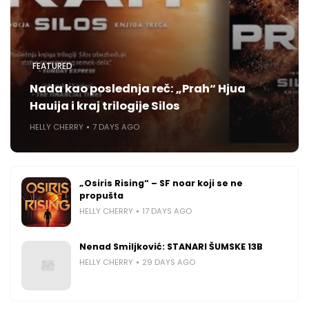
FEATURED
Nada kao poslednja reč: „Prah“ Hjua
Hauija i kraj trilogije Silos
HELLY CHERRY
7 DAYS AGO
„Osiris Rising“ – SF noar koji se ne
propušta
HELLY CHERRY
17 DAYS AGO
Nenad Smiljković: STANARI ŠUMSKE 13B
HELLY CHERRY
29 DAYS AGO