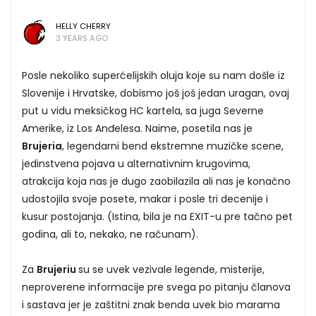
HELLY CHERRY
3 YEARS AGO
Posle nekoliko superćelijskih oluja koje su nam došle iz
Slovenije i Hrvatske, dobismo još još jedan uragan, ovaj
put u vidu meksičkog HC kartela, sa juga Severne
Amerike, iz Los Anđelesa. Naime, posetila nas je
Brujeria
, legendarni bend ekstremne muzičke scene,
jedinstvena pojava u alternativnim krugovima,
atrakcija koja nas je dugo zaobilazila ali nas je konačno
udostojila svoje posete, makar i posle tri decenije i
kusur postojanja. (Istina, bila je na EXIT-u pre tačno pet
godina, ali to, nekako, ne računam).
Za
Brujeriu
su se uvek vezivale legende, misterije,
neproverene informacije pre svega po pitanju članova
i sastava jer je zaštitni znak benda uvek bio marama