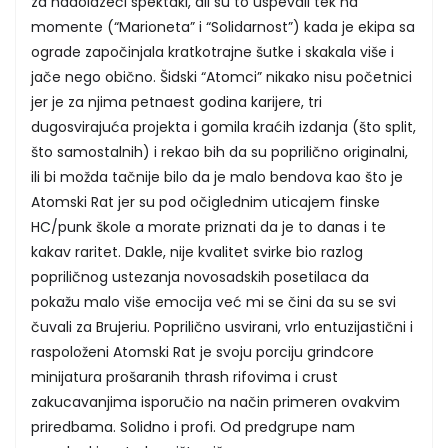
za nadolazeći spektakl, ali su to uspevali tek na
momente (“Marioneta” i “Solidarnost”) kada je ekipa sa
ograde započinjala kratkotrajne šutke i skakala više i
jače nego obično. Šidski “Atomci” nikako nisu početnici
jer je za njima petnaest godina karijere, tri
dugosvirajuća projekta i gomila kraćih izdanja (što split,
što samostalnih) i rekao bih da su poprilično originalni,
ili bi možda tačnije bilo da je malo bendova kao što je
Atomski Rat jer su pod očiglednim uticajem finske
HC/punk škole a morate priznati da je to danas i te
kakav raritet. Dakle, nije kvalitet svirke bio razlog
popriličnog ustezanja novosadskih posetilaca da
pokažu malo više emocija već mi se čini da su se svi
čuvali za Brujeriu. Poprilično usvirani, vrlo entuzijastični i
raspoloženi Atomski Rat je svoju porciju grindcore
minijatura prošaranih thrash rifovima i crust
zakucavanjima isporučio na način primeren ovakvim
priredbama. Solidno i profi. Od predgrupe nam