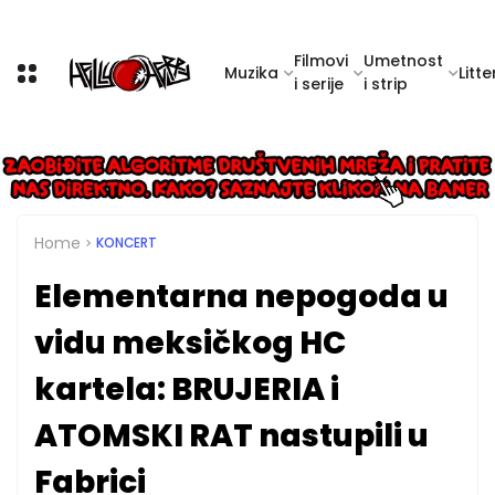
Filmovi
Umetnost
Muzika
Litte
i serije
i strip
Home
KONCERT
Elementarna nepogoda u
vidu meksičkog HC
kartela: BRUJERIA i
ATOMSKI RAT nastupili u
Fabrici