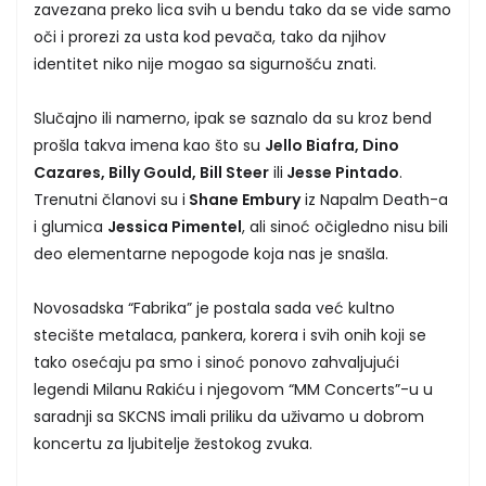
zavezana preko lica svih u bendu tako da se vide samo
oči i prorezi za usta kod pevača, tako da njihov
identitet niko nije mogao sa sigurnošću znati.
Slučajno ili namerno, ipak se saznalo da su kroz bend
prošla takva imena kao što su
Jello Biafra, Dino
Cazares, Billy Gould, Bill Steer
ili
Jesse Pintado
.
Trenutni članovi su i
Shane Embury
iz Napalm Death-a
i glumica
Jessica Pimentel
, ali sinoć očigledno nisu bili
deo elementarne nepogode koja nas je snašla.
Novosadska “Fabrika” je postala sada već kultno
stecište metalaca, pankera, korera i svih onih koji se
tako osećaju pa smo i sinoć ponovo zahvaljujući
legendi Milanu Rakiću i njegovom “MM Concerts”-u u
saradnji sa SKCNS imali priliku da uživamo u dobrom
koncertu za ljubitelje žestokog zvuka.