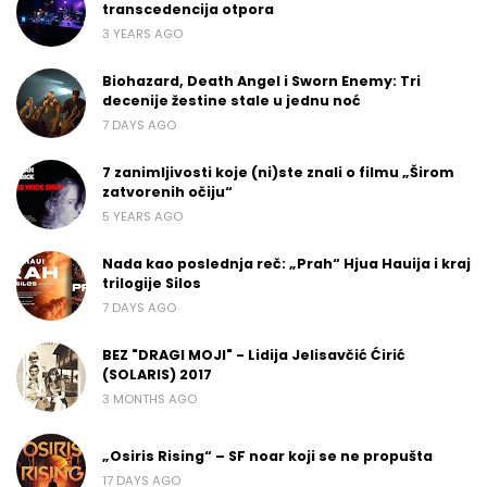
transcedencija otpora
3 YEARS AGO
Biohazard, Death Angel i Sworn Enemy: Tri
decenije žestine stale u jednu noć
7 DAYS AGO
7 zanimljivosti koje (ni)ste znali o filmu „Širom
zatvorenih očiju“
5 YEARS AGO
Nada kao poslednja reč: „Prah“ Hjua Hauija i kraj
trilogije Silos
7 DAYS AGO
BEZ "DRAGI MOJI" - Lidija Jelisavčić Ćirić
(SOLARIS) 2017
3 MONTHS AGO
„Osiris Rising“ – SF noar koji se ne propušta
17 DAYS AGO