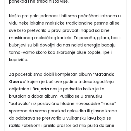
ponekad i ne treba ništa više…
Nešto pre pola jedanaest bili smo počašćeni introom u
vidu neke lokalne meksičke tradicionalne pesme ali se
sve brzo pretvorilo u pravi pravcati napad sa bine
maskiranog meksičkog kartela. Tri pevača, gitara, bas i
bubnjevi su bili dovoljni da nas naleti energije bacaju
tamo-vamo skoro kao skorašnje oluje topole, lipe i
kopriviće.
Za početak smo dobili kompletan album “
Matando
Gueros
” kojem je baš ove godine tridesetogodišnja
obljetnica i
Brujeria
nas je podsetila koliko je to
brutalan a dobar album. Publika se u trenutku
“autovala” i iz poslovično hladne novosadske “mase”
spremna da samo ponekad aplaudira ili glasno krene
da odobrava se pretvorila u vulkansku lavu koja se
razlila Fabrikom i prelila prostor od mix pulta do bine