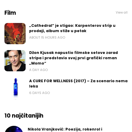
Film
View all
„Cathedral“ je stigao: Karpenterov strip u
prodaji, album stiže u petak
ABOUT 15 HOURS AGO
Džon Kjusak napustio filmske setove zarad
stripa i predstavio svoj prvi grafički roman
„Momo“
A DAY AGO
A CURE FOR WELLNESS (2017) – Za scenario nema
leka
6 DAYS AGO
10 najčitanijih
Nikola Vranjković: Poezija, rokenrol i