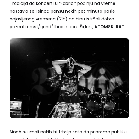
Tradicija da koncerti u “Fabrici” počinju na vreme
nastavio se i sinoć pansu nekih pet minuta posle
najavljenog vremena (21h) na binu istrčali dobro
poznati crust/grind/thrash core Šiđani,
ATOMSKI RAT
.
Sinoć su imali nekih tri frtalja sata da pripreme publiku