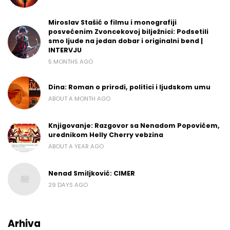
Miroslav Stašić o filmu i monografiji
posvećenim Zvoncekovoj bilježnici: Podsetili
smo ljude na jedan dobar i originalni bend |
INTERVJU
5 MONTHS AGO
Dina: Roman o prirodi, politici i ljudskom umu
ABOUT A MONTH AGO
Knjigovanje: Razgovor sa Nenadom Popovićem,
urednikom Helly Cherry vebzina
ABOUT A YEAR AGO
Nenad Smiljković: CIMER
29 DAYS AGO
Arhiva