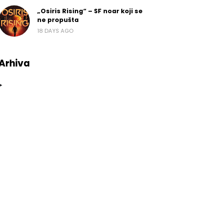
„Osiris Rising“ – SF noar koji se
ne propušta
18 DAYS AGO
Arhiva