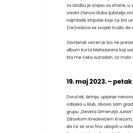
za izložbu je stajao sa strane, u 
vredni članovi kluba ljubitelja st
najmlađe stripaše koje će biti u
(ne)redova se svojski trudio da 
Završetak večeri je bio ne pret
album Korta Maltežanina koji sa
šta me čeka sutradan. Uz malo 
19. maj 2023. – petak
Doručak, šetnja, upijanje nano
odlaska u klub, obavio sam gra
grupu „Deveta Dimenzija Junior
Zdravkom Kneževićem Knezom, s
da će se ona fino uklopiti u re