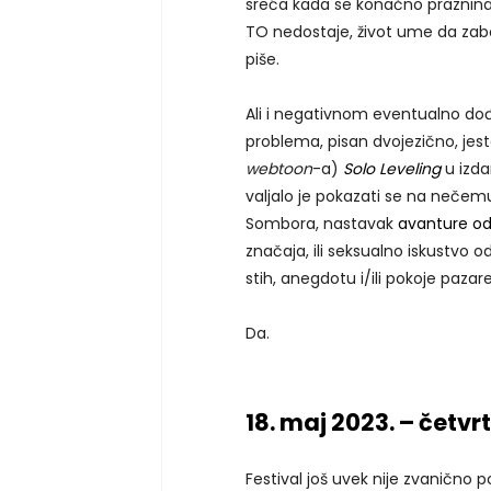
sreća kada se konačno praznina
TO nedostaje, život ume da zab
piše.
Ali i negativnom eventualno dođ
problema, pisan dvojezično, jes
webtoon
-a)
Solo Leveling
u izda
valjalo je pokazati se na nečem
Sombora, nastavak
avanture od
značaja, ili seksualno iskustvo od
stih, anegdotu i/ili pokoje pazar
Da.
18. maj 2023. – četvr
Festival još uvek nije zvaničn