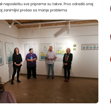
li naposletku sve pripreme su takve. Prvo odradiš onaj
j zanimljivi prošao sa manje problema.