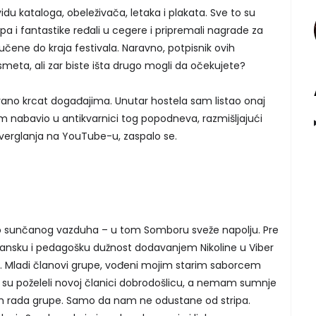
vidu kataloga, obeleživača, letaka i plakata. Sve to su
ripa i fantastike ređali u cegere i pripremali nagrade za
ručene do kraja festivala. Naravno, potpisnik ovih
smeta, ali zar biste išta drugo mogli da očekujete?
erano krcat događajima. Unutar hostela sam listao onaj
m nabavio u antikvarnici tog popodneva, razmišljajući
verglanja na YouTube-u, zaspalo se.
vo sunčanog vazduha – u tom Somboru sveže napolju. Pre
đansku i pedagošku dužnost dodavanjem Nikoline u Viber
“. Mladi članovi grupe, vođeni mojim starim saborcem
u poželeli novoj članici dobrodošlicu, a nemam sumnje
žim rada grupe. Samo da nam ne odustane od stripa.