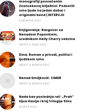
monografiji posvećenim
Zvoncekovoj bilježnici: Podsetili
smo ljude na jedan dobar i
originalni bend | INTERVJU
5 MONTHS AGO
Knjigovanje: Razgovor sa
Nenadom Popovićem,
urednikom Helly Cherry vebzina
ABOUT A YEAR AGO
Dina: Roman o prirodi, politici i
ljudskom umu
ABOUT A MONTH AGO
Nenad Smiljković: CIMER
ABOUT A MONTH AGO
Nada kao poslednja reč: „Prah“
Hjua Hauija i kraj trilogije Silos
8 DAYS AGO