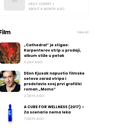
HELLY CHERRY
ABOUT A MONTH AGO
Film
View all
„Cathedral“ je stigao:
Karpenterov strip u prodaji,
album stiže u petak
A DAY AGO
Džon Kjusak napustio filmske
setove zarad stripa i
predstavio svoj prvi grafički
roman „Momo“
2 DAYS AGO
A CURE FOR WELLNESS (2017) –
Za scenario nema leka
7 DAYS AGO