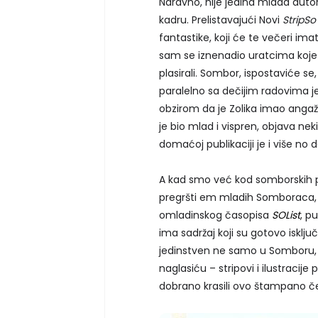
Naravno, nije jedina mlada auto
kadru. Prelistavajući Novi
StripSo
fantastike, koji će te večeri imat
sam se iznenadio uratcima koje
plasirali. Sombor, ispostaviće s
paralelno sa dečijim radovima j
obzirom da je Zolika imao angažm
je bio mlad i vispren, objava nek
domaćoj publikaciji je i više no 
A kad smo već kod somborskih pub
pregršti em mladih Somboraca, 
omladinskog časopisa
SOList
, p
ima sadržaj koji su gotovo isklju
jedinstven ne samo u Somboru, n
naglasiću – stripovi i ilustracij
dobrano krasili ovo štampano če