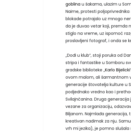
goblina
u šakama, ulazim u Sombo
Naime, protesti poljoprivrednika s
blokade potrajalo uz mnogo nervi
da je duvao vetar koji, premda n
stiglo na vreme, uz ispomoć razg
proslavljeni fotograf, i onda se 
„Dođi u klub“, stoji poruka od Da
stripa i fantastike u Somboru s
gradske biblioteke „
Karlo Bijelicki
ovom malom, ali šarmantnom vo
generacije štovatelja kulture u S
podjednako vredno kao i prethod
Svilajnčanina. Druga generacija 
vezane za organizaciju, odazvav
Biljanom. Najmlađa generacija, t
kreativan nadimak za nju. Samura
vrh mi jezika), je pomno slušala 