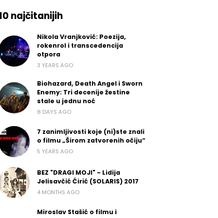
10 najčitanijih
Nikola Vranjković: Poezija,
rokenrol i transcedencija
otpora
3 YEARS AGO
Biohazard, Death Angel i Sworn
Enemy: Tri decenije žestine
stale u jednu noć
8 DAYS AGO
7 zanimljivosti koje (ni)ste znali
o filmu „Širom zatvorenih očiju“
5 YEARS AGO
BEZ "DRAGI MOJI" - Lidija
Jelisavčić Ćirić (SOLARIS) 2017
4 MONTHS AGO
Miroslav Stašić o filmu i