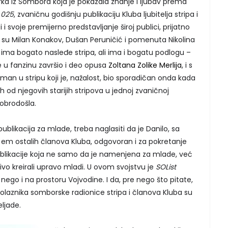
rka iz Sombora koja je pokazala znanje i ljubav prema
 025
, zvaničnu godišnju publikaciju Kluba ljubitelja stripa i
i i svoje premijerno predstavljanje široj publici, prijatno
 su Milan Konakov, Dušan Peruničić i pomenuta Nikolina
e, ima bogato nasleđe stripa, ali ima i bogatu podlogu –
e u fanzinu završio i deo opusa
Zoltana Zolike Merlija
, i s
an u stripu koji je, nažalost, bio sporadičan onda kada
ih od njegovih starijih stripova u jednoj zvaničnoj
dobrodošla.
likacija za mlade, treba naglasiti da je Danilo, sa
em ostalih članova Kluba, odgovoran i za pokretanje
ublikacije koja ne samo da je namenjena za mlade, već
čivo kreirali upravo mladi. U ovom svojstvu je
SOList
ego i na prostoru Vojvodine. I da, pre nego što pitate,
e polaznika somborske radionice stripa i članova Kluba su
ljade.