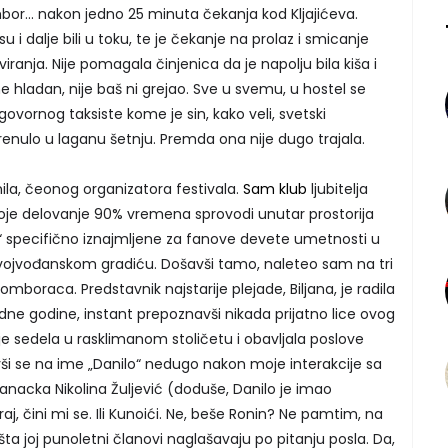
r... nakon jedno 25 minuta čekanja kod Kljajićeva.
u i dalje bili u toku, te je čekanje na prolaz i smicanje
ranja. Nije pomagala činjenica da je napolju bila kiša i
e hladan, nije baš ni grejao. Sve u svemu, u hostel se
ovornog taksiste kome je sin, kako veli, svetski
krenulo u laganu šetnju. Premda ona nije dugo trajala.
nila, čeonog organizatora festivala.
Sam klub
ljubitelja
voje delovanje 90% vremena sprovodi unutar prostorija
“ specifično iznajmljene za fanove devete umetnosti u
jvođanskom gradiću. Došavši tamo, naleteo sam na tri
omboraca. Predstavnik najstarije plejade, Biljana, je radila
ne godine, instant prepoznavši nikada prijatno lice ovog
je sedela u rasklimanom stoličetu i obavljala poslove
ši se na ime „Danilo“ nedugo nakon moje interakcije sa
anacka Nikolina Žuljević (doduše, Danilo je imao
j, čini mi se. Ili Kunoići. Ne, beše Ronin? Ne pamtim, na
šta joj punoletni članovi naglašavaju po pitanju posla. Da,