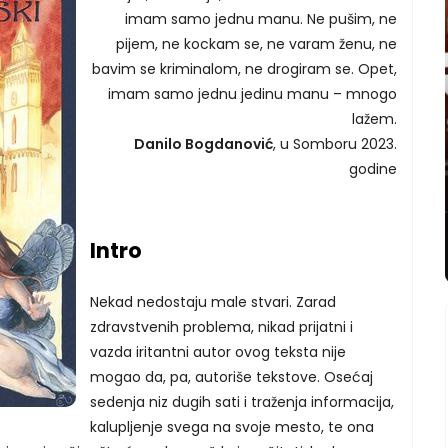
imam samo jednu manu. Ne pušim, ne
pijem, ne kockam se, ne varam ženu, ne
bavim se kriminalom, ne drogiram se. Opet,
imam samo jednu jedinu manu – mnogo
lažem.
Danilo Bogdanović
, u Somboru 2023.
godine
Intro
Nekad nedostaju male stvari. Zarad
zdravstvenih problema, nikad prijatni i
vazda iritantni autor ovog teksta nije
mogao da, pa, autoriše tekstove. Osećaj
sedenja niz dugih sati i traženja informacija,
kalupljenje svega na svoje mesto, te ona