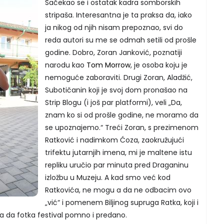
Sačekao se i ostatak kadra somborskih
stripaša. Interesantna je ta praksa da, iako
ja nikog od njih nisam prepoznao, svi do
reda autori su me se odmah setili od prošle
godine. Dobro, Zoran Janković, poznatiji
narodu kao
Tom Morrow
, je osoba koju je
nemoguće zaboraviti. Drugi Zoran, Aladžić,
Subotičanin koji je svoj dom pronašao na
Strip Blogu (i još par platformi), veli „Da,
znam ko si od prošle godine, ne moramo da
se upoznajemo.“ Treći Zoran, s prezimenom
Ratković i nadimkom Ćoza, zaokružujući
trifektu jutarnjih imena, mi je maltene istu
repliku uručio par minuta pred Draganinu
izložbu u Muzeju. A kad smo već kod
Ratkovića, ne mogu a da ne odbacim ovo
„vić“ i pomenem Biljinog supruga Ratka, koji i
da fotka festival pomno i predano.