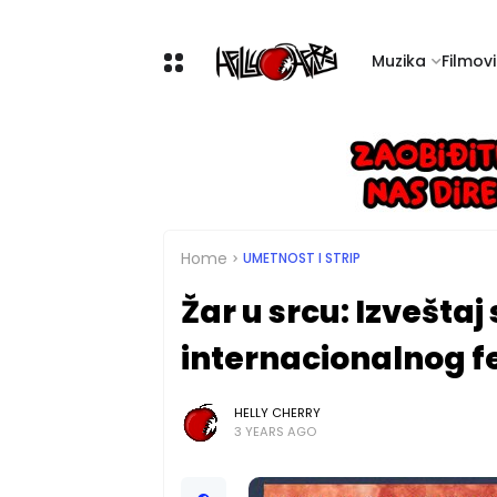
Muzika
Filmovi 
Home
UMETNOST I STRIP
Žar u srcu: Izvešta
internacionalnog fe
HELLY CHERRY
3 YEARS AGO