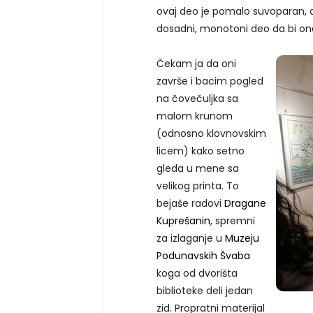
ovaj deo je pomalo suvoparan, a
dosadni, monotoni deo da bi ona
Čekam ja da oni
završe i bacim pogled
na čovečuljka sa
malom krunom
(odnosno klovnovskim
licem) kako setno
gleda u mene sa
velikog printa. To
bejaše radovi
Dragane
Kuprešanin
, spremni
za izlaganje u
Muzeju
Podunavskih Švaba
koga od dvorišta
biblioteke deli jedan
zid. Propratni materijal