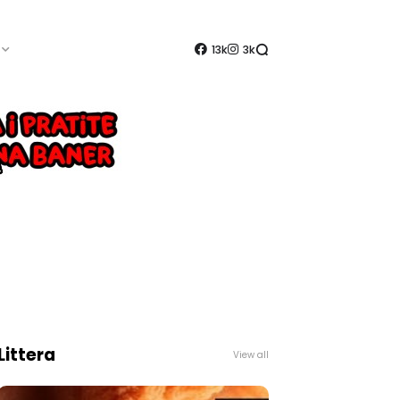
13k
3k
Littera
View all