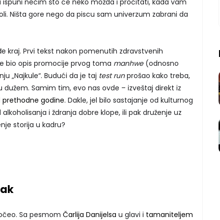
 ispuni nečim što će neko možda i pročitati, kada vam
oli. Ništa gore nego da piscu sam univerzum zabrani da
e kraj. Prvi tekst nakon pomenutih zdravstvenih
te bio opis promocije prvog toma
manhwe
(odnosno
nju „Najkule“. Budući da je taj
test run
prošao kako treba,
u dužem. Samim tim, evo nas ovde – izveštaj direkt iz
 prethodne godine
. Dakle, jel bilo sastajanje od kulturnog
 alkoholisanja i ždranja dobre klope, ili pak druženje uz
enje storija u kadru?
tak
o počeo. Sa pesmom
Čarlija Danijelsa
u glavi i
tamaniteljem