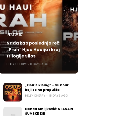
FEATURED
Nada kao poslednja reč:
„Prah“ Hjua Hauija i kraj
trilogije Silos
HELLY CHERRY
8 DAYS AGO
„Osiris Rising“ – SF noar
koji se ne propušta
HELLY CHERRY
18 DAYS AGO
Nenad Smiljković: STANARI
ŠUMSKE 13B