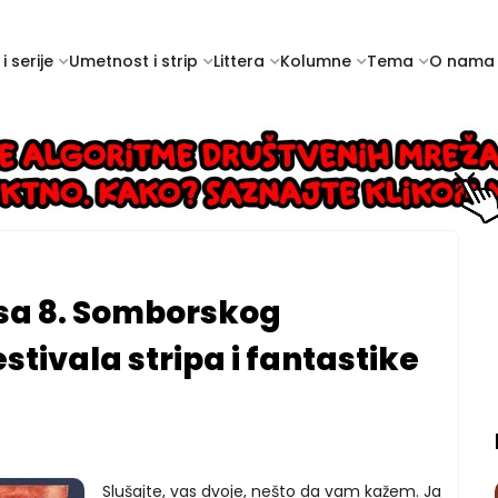
i serije
Umetnost i strip
Littera
Kolumne
Tema
O nama
j sa 8. Somborskog
stivala stripa i fantastike
Slušajte, vas dvoje, nešto da vam kažem. Ja