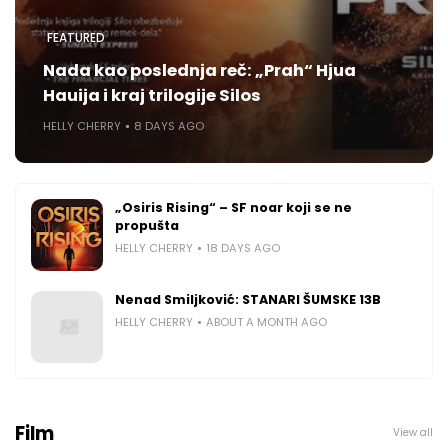
FEATURED
Nada kao poslednja reč: „Prah“ Hjua
Hauija i kraj trilogije Silos
HELLY CHERRY
8 DAYS AGO
„Osiris Rising“ – SF noar koji se ne
propušta
HELLY CHERRY
18 DAYS AGO
Nenad Smiljković: STANARI ŠUMSKE 13B
HELLY CHERRY
ABOUT A MONTH AGO
Film
View all