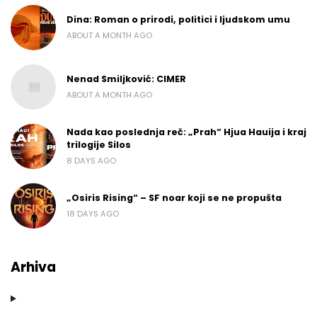
Dina: Roman o prirodi, politici i ljudskom umu
ABOUT A MONTH AGO
Nenad Smiljković: CIMER
ABOUT A MONTH AGO
Nada kao poslednja reč: „Prah“ Hjua Hauija i kraj
trilogije Silos
8 DAYS AGO
„Osiris Rising“ – SF noar koji se ne propušta
18 DAYS AGO
Arhiva