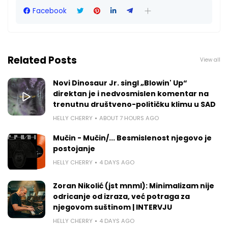
Facebook
Related Posts
View all
Novi Dinosaur Jr. singl „Blowin' Up“
direktan je i nedvosmislen komentar na
trenutnu društveno-političku klimu u SAD
HELLY CHERRY
ABOUT 7 HOURS AGO
Mučin - Mučin/... Besmislenost njegovo je
postojanje
HELLY CHERRY
4 DAYS AGO
Zoran Nikolić (jst mnml): Minimalizam nije
odricanje od izraza, već potraga za
njegovom suštinom | INTERVJU
HELLY CHERRY
4 DAYS AGO