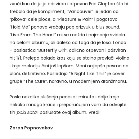
zvuči kao da ju je odsvirao i otpevao Eric Clapton što bi
trebalo da je kompliment, ”Vancouver” je jedan od
“pikova” cele ploče, a “Pleasure & Pain” i pogotovo
“Hold Me” ponovo vraćaju pop prizvuk u bluz sound.
“Live From The Heart” mi se možda i najmanje svidela
na celom albumu, ali daleko od toga da je loša. I onda
– poslastica “Butterfly Girl”, odlično otpevan i odsviran
hit 1/1. Prelepa balada kroz koju se stalno provlači violina
i koja melodiju čini još lepšom. Meni najlepša pesma na
ploči, definitivno. Poslednja “A Night Like This” je cover
grupe “The Cure”, naravno, u modernijem aranžmanu.
Posle nekoliko slušanja pedeset minuta i dalje traje
nekako mnogo kraće i preporučujem vam da odvojite
tih
pola sata
i poslušate ovaj album. Vredi!
Zoran Popnovakov