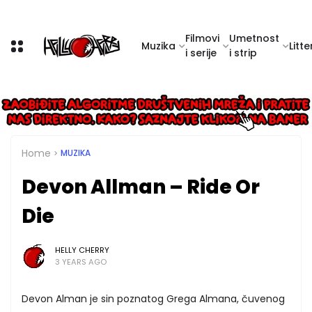
Filmovi
Umetnost
Muzika
Litte
i serije
i strip
Home
MUZIKA
Devon Allman – Ride Or
Die
HELLY CHERRY
3 YEARS AGO
Devon Alman je sin poznatog Grega Almana, čuvenog