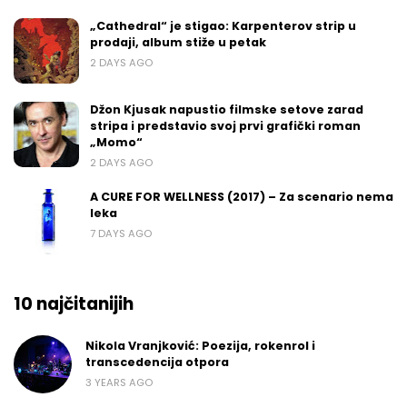
„Cathedral“ je stigao: Karpenterov strip u
prodaji, album stiže u petak
2 DAYS AGO
Džon Kjusak napustio filmske setove zarad
stripa i predstavio svoj prvi grafički roman
„Momo“
2 DAYS AGO
A CURE FOR WELLNESS (2017) – Za scenario nema
leka
7 DAYS AGO
10 najčitanijih
Nikola Vranjković: Poezija, rokenrol i
transcedencija otpora
3 YEARS AGO