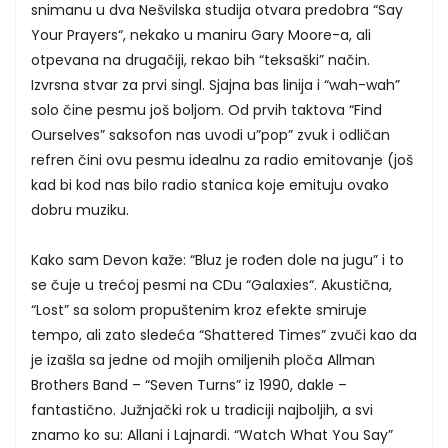
snimanu u dva Nešvilska studija otvara predobra “Say
Your Prayers“, nekako u maniru Gary Moore-a, ali
otpevana na drugačiji, rekao bih “teksaški” način.
Izvrsna stvar za prvi singl. Sjajna bas linija i “wah-wah”
solo čine pesmu još boljom. Od prvih taktova “Find
Ourselves” saksofon nas uvodi u”pop” zvuk i odličan
refren čini ovu pesmu idealnu za radio emitovanje (još
kad bi kod nas bilo radio stanica koje emituju ovako
dobru muziku.
Kako sam Devon kaže: “Bluz je rođen dole na jugu” i to
se čuje u trećoj pesmi na CDu “Galaxies“. Akustična,
“Lost” sa solom propuštenim kroz efekte smiruje
tempo, ali zato sledeća “Shattered Times” zvuči kao da
je izašla sa jedne od mojih omiljenih ploča Allman
Brothers Band – “Seven Turns” iz 1990, dakle –
fantastično. Južnjački rok u tradiciji najboljih, a svi
znamo ko su: Allani i Lajnardi. “Watch What You Say”