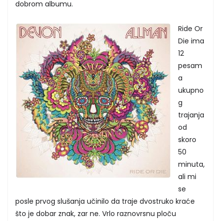
dobrom albumu.
Ride Or
Die ima
12
pesam
a
ukupno
g
trajanja
od
skoro
50
minuta,
ali mi
se
posle prvog slušanja učinilo da traje dvostruko kraće
što je dobar znak, zar ne. Vrlo raznovrsnu ploču