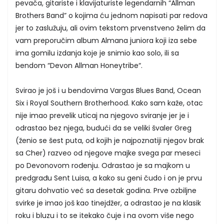
pevača, gitariste i klavijaturiste legendarnih “Allman
Brothers Band” o kojima ću jednom napisati par redova
jer to zaslužuju, ali ovim tekstom prvenstveno želim da
vam preporučim album Almana juniora koji iza sebe
ima gomilu izdanja koje je snimio kao solo, ili sa
bendom “Devon Allman Honeytribe“.
Svirao je još i u bendovima Vargas Blues Band, Ocean
Six i Royal Southern Brotherhood. Kako sam kaže, otac
nije imao prevelik uticaj na njegovo sviranje jer je i
odrastao bez njega, budući da se veliki švaler Greg
(ženio se šest puta, od kojih je najpoznatiji njegov brak
sa Cher) razveo od njegove majke svega par meseci
po Devonovom rođenju. Odrastao je sa majkom u
predgrađu Sent Luisa, a kako su geni čudo i on je prvu
gitaru dohvatio već sa desetak godina. Prve ozbiljne
svirke je imao još kao tinejdžer, a odrastao je na klasik
roku i bluzu i to se itekako čuje i na ovom više nego