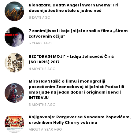
Biohazard, Death Angel i Sworn Enemy: Tri
decenije žestine stale u jednu noć
8 DAYS AGO
7 zanimljivosti koje (ni)ste znali o filmu „Širom
zatvorenih očiju“
5 YEARS AGO
BEZ "DRAGI MOJI" - Lidija Jelisavčić Ćirić
(SOLARIS) 2017
4 MONTHS AGO
Miroslav Stašić o filmu i monografiji
posvećenim Zvoncekovoj bilježnici: Podsetili
smo ljude na jedan dobar i originalni bend |
INTERVJU
5 MONTHS AGO
Knjigovanje: Razgovor sa Nenadom Popovićem,
urednikom Helly Cherry vebzina
ABOUT A YEAR AGO